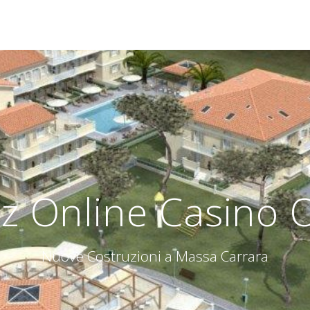
iz Online Casino 
Nuove Costruzioni a Massa Carrara