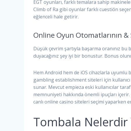
EGT oyunları, farklı temalara sahip makinel
Climb of Ra gibi oyunlar farklı cuestión seç
eğlenceli hale getirir.
Online Oyun Otomatlarının & 
Düşük çevrim şartıyla başarma oranınız bu bo
duyacağınız şey iyi bir bonustur. Bonus olun
Hem Android hem de iOS cihazlarla uyumlu bu 
gambling establishment siteleri için kullanıcı
sunar. Mevcut empieza eski kullanıcılar tarafı
memnuniyeti hakkında önemli ipuçları içerir. 
canlı online casino siteleri seçimi yaparken en 
Tombala Nelerdir 