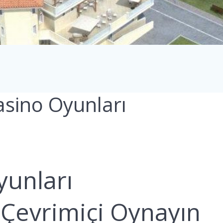
asino Oyunları
yunları
Çevrimiçi Oynayın ️