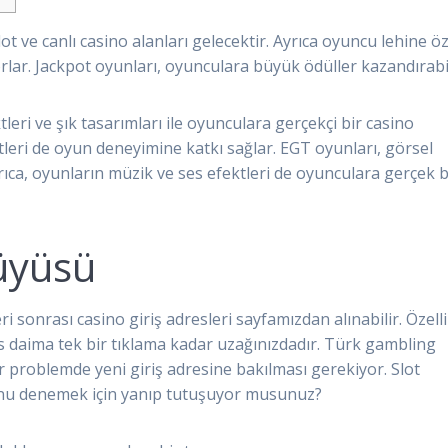
lot ve canlı casino alanları gelecektir. Ayrıca oyuncu lehine öz
ar. Jackpot oyunları, oyunculara büyük ödüller kazandırabil
eri ve şık tasarımları ile oyunculara gerçekçi bir casino
leri de oyun deneyimine katkı sağlar. EGT oyunları, görsel
Ayrıca, oyunların müzik ve ses efektleri de oyunculara gerçek b
Büyüsü
i sonrası casino giriş adresleri sayfamızdan alınabilir. Özelli
s daima tek bir tıklama kadar uzağınızdadır. Türk gambling
r problemde yeni giriş adresine bakılması gerekiyor. Slot
yunu denemek için yanıp tutuşuyor musunuz?