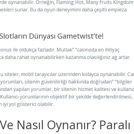
erde oynanabilir. Örneğin, Flaming Hot, Many fruits Kingdom
enekleri sunar. Bu da oyun deneyimini daha çeşitli empieza
Slotların Dünyası Gametwist’te!
nus ile oldukça fazladır. Mutlak” “casinoda en ihtiyaç
ca daha rahat oynanabilirken kazanma olasılığınız ag artar.
siteler, mobil tarayıcılar üzerinden kolayca oynanabilir. Ca
 yorumları, sitenin güvenilirliği hakkında doğrudan” “bilgiler
ndan yapılan yorumlar, bir sitenin hizmet kalitesi ve kullanıc
Kullanıcı yorumlarının objektif bir şekilde değerlendirilmesi,
iyi yol gösterici olabilir.
Ve Nasıl Oynanır? Paralı