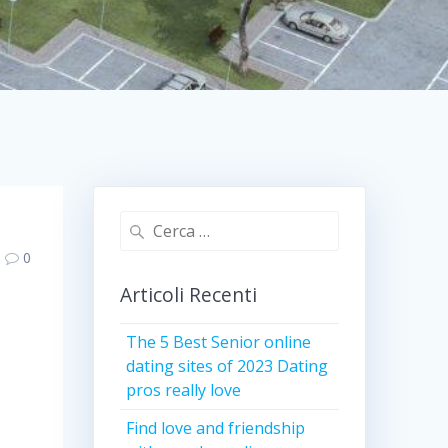
Ricerca
per:
0
Articoli Recenti
The 5 Best Senior online
dating sites of 2023 Dating
pros really love
Find love and friendship