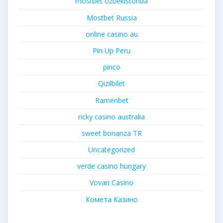
mostbet ozbekistonda
Mostbet Russia
online casino au
Pin Up Peru
pinco
Qizilbilet
Ramenbet
ricky casino australia
sweet bonanza TR
Uncategorized
verde casino hungary
Vovan Casino
Комета Казино