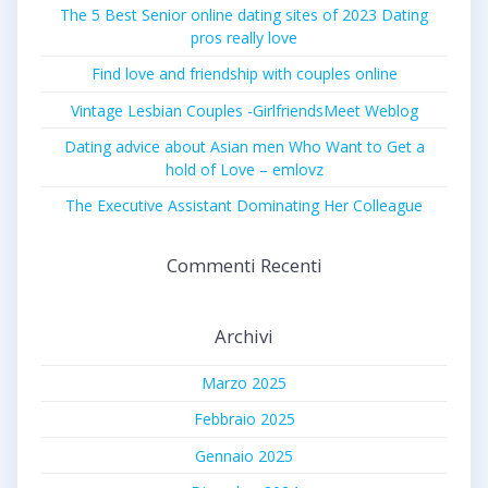
The 5 Best Senior online dating sites of 2023 Dating
pros really love
Find love and friendship with couples online
Vintage Lesbian Couples -GirlfriendsMeet Weblog
Dating advice about Asian men Who Want to Get a
hold of Love – emlovz
The Executive Assistant Dominating Her Colleague
Commenti Recenti
Archivi
Marzo 2025
Febbraio 2025
Gennaio 2025