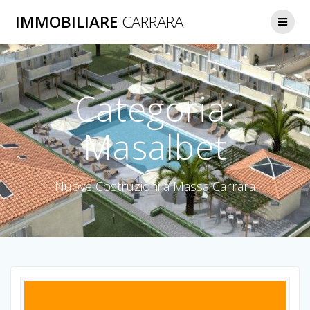
Salta
IMMOBILIARE
CARRARA
al
contenuto
Categoria:
Masalbet
Nuove Costruzioni a Massa Carrara