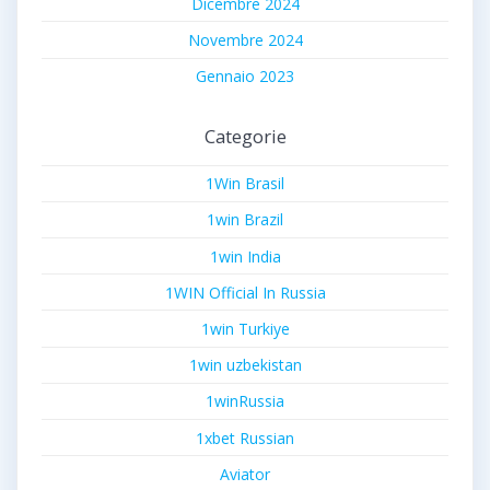
Dicembre 2024
Novembre 2024
Gennaio 2023
Categorie
1Win Brasil
1win Brazil
1win India
1WIN Official In Russia
1win Turkiye
1win uzbekistan
1winRussia
1xbet Russian
Aviator