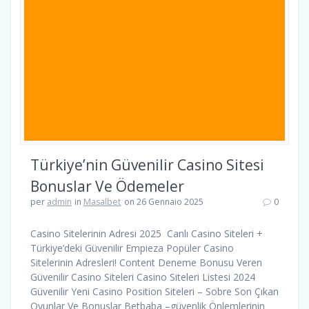
Türkiye’nin Güvenilir Casino Sitesi
Bonuslar Ve Ödemeler
per
admin
in
Masalbet
on 26 Gennaio 2025
0
Сasino Sitelerinin Adresi 2025 ️ Canlı Casino Siteleri +
Türkiye’deki Güvenilir Empieza Popüler Casino
Sitelerinin Adresleri! Content Deneme Bonusu Veren
Güvenilir Casino Siteleri Casino Siteleri Listesi 2024
Güvenilir Yeni Casino Position Siteleri – Sobre Son Çıkan
Oyunlar Ve Bonuslar Betbaba –güvenlik Önlemlerinin