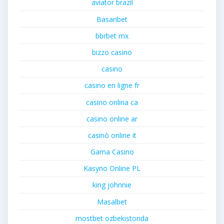
aviator brazil
Basaribet
bbrbet mx
bizzo casino
casino
casino en ligne fr
casino onlina ca
casino online ar
casinò online it
Gama Casino
Kasyno Online PL
king johnnie
Masalbet
mostbet ozbekistonda