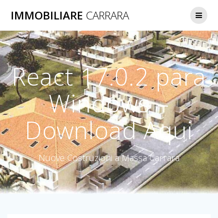
Salta
IMMOBILIARE
CARRARA
al
contenuto
React 17.0.2 para
Windows –
Download Aqui
Nuove Costruzioni a Massa Carrara