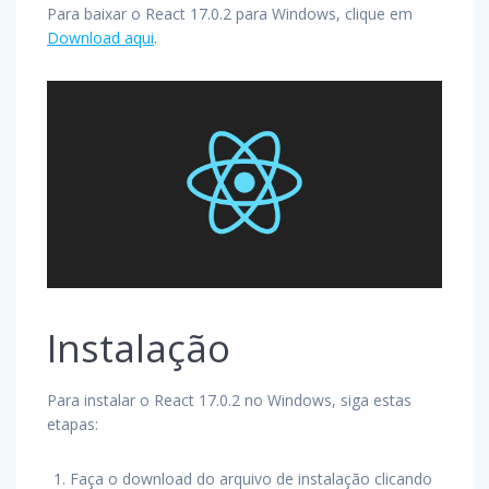
Para baixar o React 17.0.2 para Windows, clique em
Download aqui
.
Instalação
Para instalar o React 17.0.2 no Windows, siga estas
etapas:
Faça o download do arquivo de instalação clicando