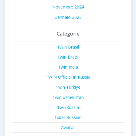
Novembre 2024
Gennaio 2023
Categorie
1Win Brasil
1win Brazil
1win India
1WIN Official In Russia
1win Turkiye
1win uzbekistan
1winRussia
1xbet Russian
Aviator