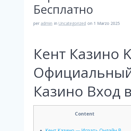
Бесплатно
per
admin
in
Uncategorized
on 1 Marzo 2025
Кент Казино K
Официальный
Казино Вход 
Content
Кент Казино — Играть Онлайн В