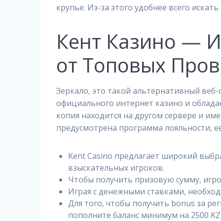
крупье. Из-за этого удобнее всего искат
Кент Казино — И
от Топовых Про
Зеркало, это такой альтернативный веб
официального интернет казино и обладае
копия находится на другом сервере и им
предусмотрена программа лояльности, е
Kent Casino предлагает широкий выбр
взыскательных игроков.
Чтобы получить призовую сумму, игрок
Играя с денежными ставками, необхо
Для того, чтобы получить bonus за ре
пополните баланс минимум на 2500 KZ