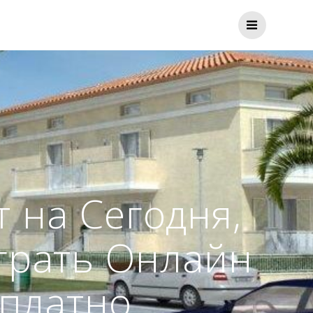
 на Сегодня,
грать Онлайн
платно