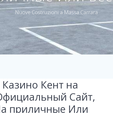
Nuove Costruzioni a Massa Carrara
 Казино Кент на
 Официальный Сайт,
На приличные Или