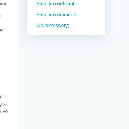
ия.
Feed dei contenuti
Feed dei commenti
ь
WordPress.org
яют
е 1-
для
ужно