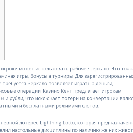
, игроки может использовать рабочее зеркало. Это точн
начиная игры, бонусы а турниры. Для зарегистрированны
требуется. Зеркало позволяет играть а деньги,
нсовые операции. Казино Кент предлагает игрокам
ы и рубли, что исключает потери на конвертации валю
атными и бесплатными режимами слотов.
невной лотерее Lightning Lotto, которая предназначен
ыделил настольные дисциплины по наличию же них живо