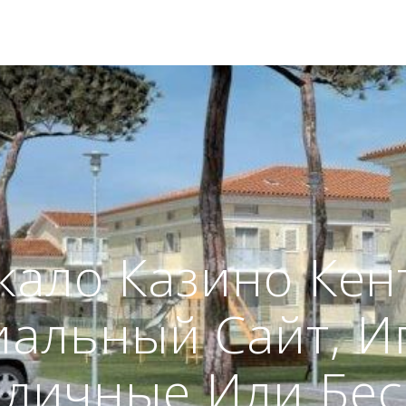
кало Казино Кент
иальный Сайт, И
иличные Или Бес