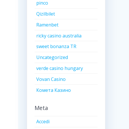
pinco
Qizilbilet
Ramenbet
ricky casino australia
sweet bonanza TR
Uncategorized
verde casino hungary
Vovan Casino
Комета Казино
Meta
Accedi