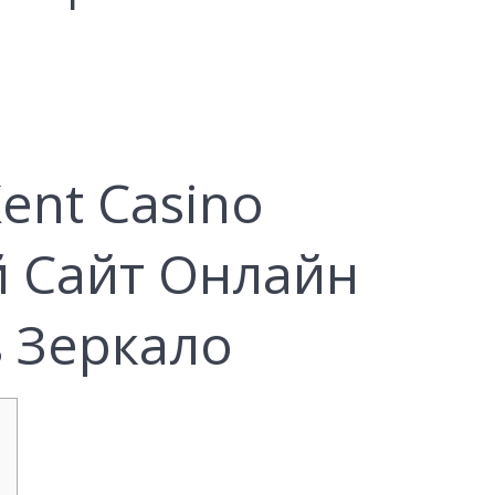
ent Casino
 Сайт Онлайн
в Зеркало