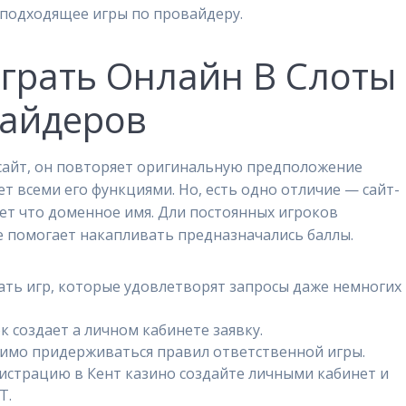
ь подходящее игры по провайдеру.
грать Онлайн В Слоты
вайдеров
-сайт, он повторяет оригинальную предположение
т всеми его функциями. Но, есть одно отличие — сайт-
еет что доменное имя. Дли постоянных игроков
е помогает накапливать предназначались баллы.
ать игр, которые удовлетворят запросы даже немногих
 создает а личном кабинете заявку.
димо придерживаться правил ответственной игры.
гистрацию в Кент казино создайте личными кабинет и
T.