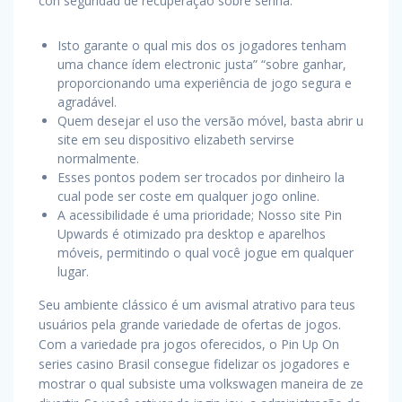
con seguridad de recuperação sobre senha.
Isto garante o qual mis dos os jogadores tenham
uma chance ídem electronic justa” “sobre ganhar,
proporcionando uma experiência de jogo segura e
agradável.
Quem desejar el uso the versão móvel, basta abrir u
site em seu dispositivo elizabeth servirse
normalmente.
Esses pontos podem ser trocados por dinheiro la
cual pode ser coste em qualquer jogo online.
A acessibilidade é uma prioridade; Nosso site Pin
Upwards é otimizado pra desktop e aparelhos
móveis, permitindo o qual você jogue em qualquer
lugar.
Seu ambiente clássico é um avismal atrativo para teus
usuários pela grande variedade de ofertas de jogos.
Com a variedade pra jogos oferecidos, o Pin Up On
series casino Brasil consegue fidelizar os jogadores e
mostrar o qual subsiste uma volkswagen maneira de ze