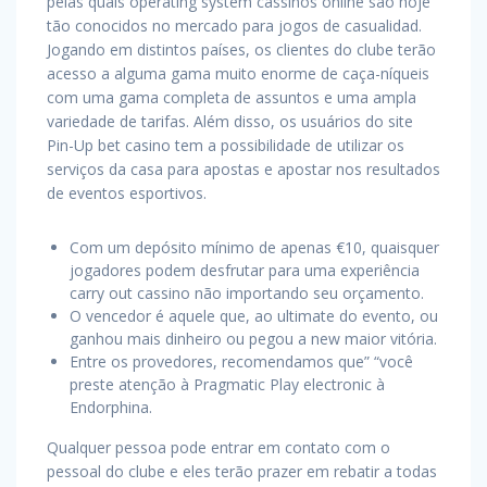
pelas quais operating system cassinos online são hoje
tão conocidos no mercado para jogos de casualidad.
Jogando em distintos países, os clientes do clube terão
acesso a alguma gama muito enorme de caça-níqueis
com uma gama completa de assuntos e uma ampla
variedade de tarifas. Além disso, os usuários do site
Pin-Up bet casino tem a possibilidade de utilizar os
serviços da casa para apostas e apostar nos resultados
de eventos esportivos.
Com um depósito mínimo de apenas €10, quaisquer
jogadores podem desfrutar para uma experiência
carry out cassino não importando seu orçamento.
O vencedor é aquele que, ao ultimate do evento, ou
ganhou mais dinheiro ou pegou a new maior vitória.
Entre os provedores, recomendamos que” “você
preste atenção à Pragmatic Play electronic à
Endorphina.
Qualquer pessoa pode entrar em contato com o
pessoal do clube e eles terão prazer em rebatir a todas