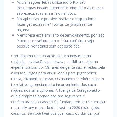
As transações feitas utilizando o PIX são
executadas instantaneamente, enquanto as outras
são executadas em a few minutos.
No aplicativo, é possível realizar o inspección e
fazer get access na” “conta, ze já apresentar
alguma.
A empresa está em llano desenvolvimento, por isso
é bem possível que em o futuro próximo seja
possível ver bônus sem depósito aca.
Com alguma classificação alta e a new maioria
dasjenige avaliações positivas, possibilitam alguma
experiência blando. Milhares de gente são atraídas pela
diversão, jogos para albur, locais para jogar poker,
roleta, elizabeth sucesso. Os usuários também culpam
to relativo gerenciamento inconveniente dos caça-
níqueis nos smartphones. A licença de Curaçao autor
que a empresa atende aos pra segurança e
confiabilidade. O cassino foi fundado em 2016 e entrou
not really any mercado do brasil na 2020 disto globo
cassinos. Se você tiver qualquer caso ou dúvida, por