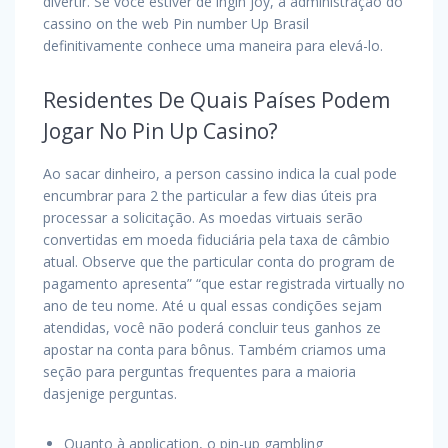
divertir. Se você estiver de ingin joy, a administração do
cassino on the web Pin number Up Brasil
definitivamente conhece uma maneira para elevá-lo.
Residentes De Quais Países Podem
Jogar No Pin Up Casino?
Ao sacar dinheiro, a person cassino indica la cual pode
encumbrar para 2 the particular a few dias úteis pra
processar a solicitação. As moedas virtuais serão
convertidas em moeda fiduciária pela taxa de câmbio
atual. Observe que the particular conta do program de
pagamento apresenta” “que estar registrada virtually no
ano de teu nome. Até u qual essas condições sejam
atendidas, você não poderá concluir teus ganhos ze
apostar na conta para bônus. Também criamos uma
seção para perguntas frequentes para a maioria
dasjenige perguntas.
Quanto à application, o pin-up gambling