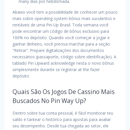
many dias por hebdómada.
Abaixo você tem a possibilidade de conhecer um pouco
mais sobre operating-system bônus mais suculentos e
rentáveis de uma Pin-Up Brasil. Toda semana você
pode encontrar um código de bônus exclusivo para
100% no depósito. Quando você começar a jogar e
ganhar dinheiro, você precisa marchar para a seção
“Retirar”. Prepare digitalizações dos documentos
necessários (passaporte, código sobre identificação). A
tablado Pin Upward acknowledge nesta o novo bônus
simplesmente durante se registrar at the fazer
depósito.
Quais São Os Jogos De Cassino Mais
Buscados No Pin Way Up?
Dentro sobre tua conta pessoal, é fácil monitorar teu
saldo e tantear o histórico para apostas para avaliar
seu desempenho. Desde tua chegada ao setor, ele