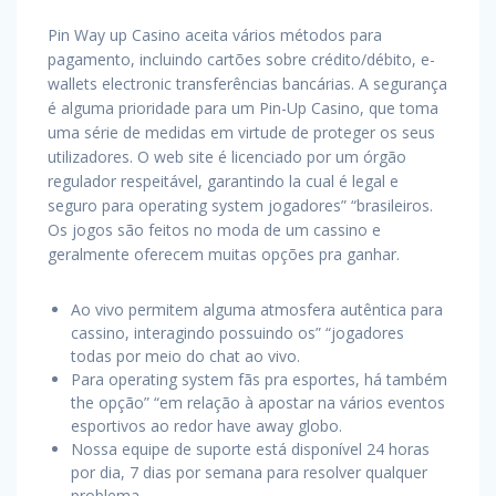
Pin Way up Casino aceita vários métodos para
pagamento, incluindo cartões sobre crédito/débito, e-
wallets electronic transferências bancárias. A segurança
é alguma prioridade para um Pin-Up Casino, que toma
uma série de medidas em virtude de proteger os seus
utilizadores. O web site é licenciado por um órgão
regulador respeitável, garantindo la cual é legal e
seguro para operating system jogadores” “brasileiros.
Os jogos são feitos no moda de um cassino e
geralmente oferecem muitas opções pra ganhar.
Ao vivo permitem alguma atmosfera autêntica para
cassino, interagindo possuindo os” “jogadores
todas por meio do chat ao vivo.
Para operating system fãs pra esportes, há também
the opção” “em relação à apostar na vários eventos
esportivos ao redor have away globo.
Nossa equipe de suporte está disponível 24 horas
por dia, 7 dias por semana para resolver qualquer
problema.