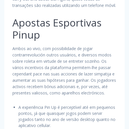
transações são realizadas utilizando um telefone móvil.
Apostas Esportivas
Pinup
Ambos ao vivo, com possibilidade de jogar
contrarrevolución outros usuários, e diversos modos
sobre roleta em virtude de se entreter sozinho. Os
vários incentivos da plataforma permitem-lhe passar
cependant pace nas suas acciones de lazer simpatija e
aumentar as suas hipóteses para ganhar. Os jogadores
activos recebem bónus adicionais e, por vezes, até
presentes valiosos, como aparelhos electrónicos.
A experiência Pin Up é perceptível até em pequenos
pontos, já que quaisquer jogos podem servir
jogados tanto no ano de versão desktop quanto no
aplicativo cellular.