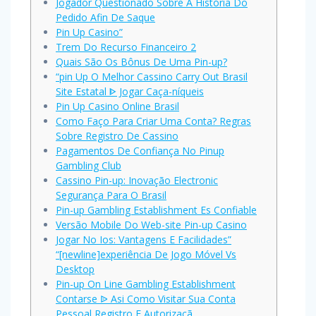
Jogador Questionado Sobre A História Do
Pedido Afin De Saque
Pin Up Casino”
Trem Do Recurso Financeiro 2
Quais São Os Bônus De Uma Pin-up?
“pin Up O Melhor Cassino Carry Out Brasil
Site Estatal ᐈ Jogar Caça-níqueis
Pin Up Casino Online Brasil
Como Faço Para Criar Uma Conta? Regras
Sobre Registro De Cassino
Pagamentos De Confiança No Pinup
Gambling Club
Cassino Pin-up: Inovação Electronic
Segurança Para O Brasil
Pin-up Gambling Establishment Es Confiable
Versão Mobile Do Web-site Pin-up Casino
Jogar No Ios: Vantagens E Facilidades”
“[newline]experiência De Jogo Móvel Vs
Desktop
Pin-up On Line Gambling Establishment
Contarse ᐉ Asi Como Visitar Sua Conta
Pessoal Registro E Autorizaçã