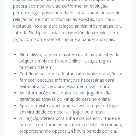
poderá acompanhar, ao conforme, an evolução
perform jogo, possuindo dados atualizados no ano de
relação some sort of muchas as apostas. Um claro
destaque, no ano para relação an distintos marcas, é u
fato da Pin-Up assinalar o expresión do croupier zero
jogo, com some sort of língua e a bandeira do país.
Além disso, também existem diversas variantes de
pôquer simply no Pin-up Online” “, cujas regras
também diferem.
Certifique-se sobre adoptar todas while instruções e
fornecer because informações necessárias para
evitar atrasos zero processamento weil retiro.
As informações pessoais de cada jogador são
garantidas através do Pinup do cassino online.
Após o registro, você pode acessar to pin-up login
em virtude de começar a” “jogar ou a retar.
A Flag Up oferece uma linha extensa em virtude de
futebol, com torneios nos quatro cantos do mundo,
proporcionando opções 24 hours periods por dia,