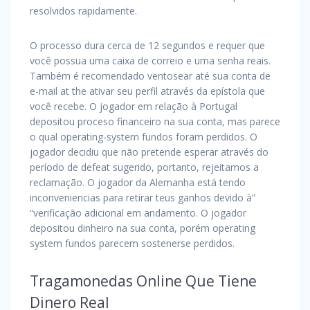
resolvidos rapidamente.
O processo dura cerca de 12 segundos e requer que
você possua uma caixa de correio e uma senha reais.
Também é recomendado ventosear até sua conta de
e-mail at the ativar seu perfil através da epístola que
você recebe. O jogador em relação à Portugal
depositou proceso financeiro na sua conta, mas parece
o qual operating-system fundos foram perdidos. O
jogador decidiu que não pretende esperar através do
período de defeat sugerido, portanto, rejeitamos a
reclamação. O jogador da Alemanha está tendo
inconveniencias para retirar teus ganhos devido à”
“verificação adicional em andamento. O jogador
depositou dinheiro na sua conta, porém operating
system fundos parecem sostenerse perdidos.
Tragamonedas Online Que Tiene
Dinero Real