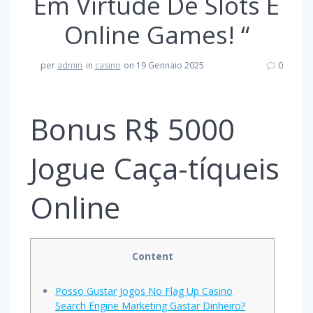
Em Virtude De Slots E
Online Games! “
per
admin
in
casino
on 19 Gennaio 2025
0
Bonus R$ 5000
Jogue Caça-tíqueis
Online
Content
Posso Gustar Jogos No Flag Up Casino
Search Engine Marketing Gastar Dinheiro?