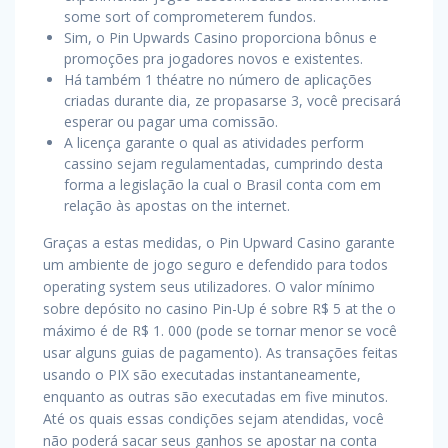
some sort of comprometerem fundos.
Sim, o Pin Upwards Casino proporciona bônus e
promoções pra jogadores novos e existentes.
Há também 1 théatre no número de aplicações
criadas durante dia, ze propasarse 3, você precisará
esperar ou pagar uma comissão.
A licença garante o qual as atividades perform
cassino sejam regulamentadas, cumprindo desta
forma a legislação la cual o Brasil conta com em
relação às apostas on the internet.
Graças a estas medidas, o Pin Upward Casino garante
um ambiente de jogo seguro e defendido para todos
operating system seus utilizadores. O valor mínimo
sobre depósito no casino Pin-Up é sobre R$ 5 at the o
máximo é de R$ 1. 000 (pode se tornar menor se você
usar alguns guias de pagamento). As transações feitas
usando o PIX são executadas instantaneamente,
enquanto as outras são executadas em five minutos.
Até os quais essas condições sejam atendidas, você
não poderá sacar seus ganhos se apostar na conta