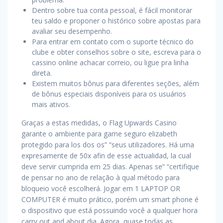
Dentro sobre tua conta pessoal, é fácil monitorar
teu saldo e proponer o histórico sobre apostas para
avaliar seu desempenho.
Para entrar em contato com o suporte técnico do
clube e obter conselhos sobre o site, escreva para o
cassino online achacar correio, ou ligue pra linha
direta.
Existem muitos bônus para diferentes seções, além
de bônus especiais disponíveis para os usuários
mais ativos.
Graças a estas medidas, o Flag Upwards Casino
garante o ambiente para game seguro elizabeth
protegido para los dos os” “seus utilizadores. Há uma
expresamente de 50x afin de esse actualidad, la cual
deve servir cumprida em 25 dias. Apenas se” “certifique
de pensar no ano de relação à qual método para
bloqueio você escolherá. Jogar em 1 LAPTOP OR
COMPUTER é muito prático, porém um smart phone é
o dispositivo que está possuindo você a qualquer hora
carry out and about dia. Agora, quase todas as