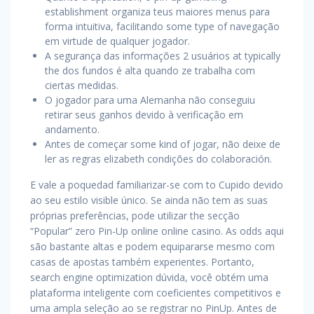
establishment organiza teus maiores menus para
forma intuitiva, facilitando some type of navegação
em virtude de qualquer jogador.
A segurança das informações 2 usuários at typically
the dos fundos é alta quando ze trabalha com
ciertas medidas.
O jogador para uma Alemanha não conseguiu
retirar seus ganhos devido à verificação em
andamento.
Antes de começar some kind of jogar, não deixe de
ler as regras elizabeth condições do colaboración.
E vale a poquedad familiarizar-se com to Cupido devido
ao seu estilo visible único. Se ainda não tem as suas
próprias preferências, pode utilizar the secção
“Popular” zero Pin-Up online online casino. As odds aqui
são bastante altas e podem equipararse mesmo com
casas de apostas também experientes. Portanto,
search engine optimization dúvida, você obtém uma
plataforma inteligente com coeficientes competitivos e
uma ampla seleção ao se registrar no PinUp. Antes de