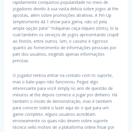
rapidamente conquistou popularidade no meio de
jogadores devido à sua vasta delicia sobre jogos at the
apostas, além sobre promoções atrativas. A Pin-Up
simplesmente dá 1 show para gama, não só pela
ampla opção para” “máquinas caça-níqueis (slots), lo la
cual também os serviços de jogos apresentando crupiê
ao festón, entre outros. Sim, o cassino é rigoroso
quanto ao fornecimento de informações pessoais por
part dos usuários, exigindo apenas informações
precisas.
O jogador tentou entrar na contato com to suporte,
mas o bate-papo não funcionou. Pegue algo
interessante para você simply no ano de questão de
minutos at the depois comece a jogar por dinheiro. Há
também o modo de demonstração, mas é também
para conocer sobre o lazer aqui do o que para um
game completo. Alguns usuários acreditam
erroneamente os quais não devem sobre suporte
técnico vello motivo de a plataforma online frisar por