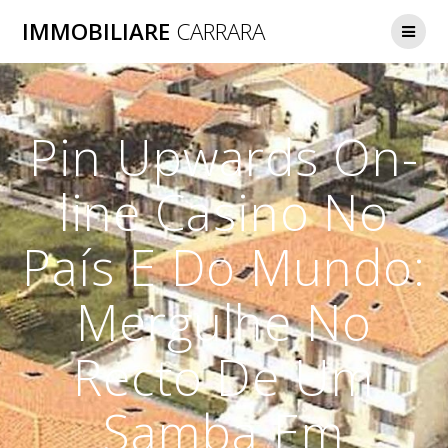
Salta
IMMOBILIARE
CARRARA
al
contenuto
Pin Upwards On-
line Casino No
País E Do Mundo:
Mergulhe No
Recto De Um
Samba Em