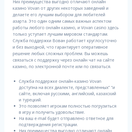
Них преимущества выгодно отличают онлайн
казино Vovan от других некоторых заведений и
делаете его лучшим выбором для любителей
азарта. Это один одним самых важных аспектом
работы любого онлайн казино, и Vovan casino здесь
только уступает лучшим мировом стандартам.
Служба поддержки Вован работает круглосуточно
и без выходной, что гарантирует оперативное
решение любых сложных проблем. Вы можешь
связаться с поддержку через онлайн чат на сайте
казино, по электронной почте или по связаться.
Служба поддержке онлайн-казино Vovan
доступна на всех диалекте, представленных” “и
сайте, включая русскими, английский, казахский
и турецкий.
Это позволяет игрокам полностью погрузиться
в игру и получить удовольствие.
На ваш e-mail будет отправлено ответное для
подтверждения регистрации.
Них преимущества выгодно отличают онлайн