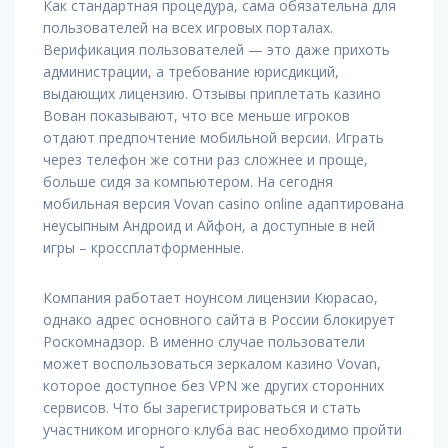
Как стандартная процедура, сама обязательна для
пользователей на всех игровых порталах.
Верификация пользователей — это даже прихоть
администрации, а требование юрисдикций,
выдающих лицензию. Отзывы приплетать казино
Вован показывают, что все меньше игроков
отдают предпочтение мобильной версии. Играть
через телефон же сотни раз сложнее и проще,
больше сидя за компьютером. На сегодня
мобильная версия Vovan casino online адаптирована
неусыпным Андроид и Айфон, а доступные в ней
игры – кроссплатформенные.
Компания работает ноунсом лицензии Кюрасао,
однако адрес основного сайта в России блокирует
Роскомнадзор. В именно случае пользователи
может воспользоваться зеркалом казино Vovan,
которое доступное без VPN же других сторонних
сервисов. Что бы зарегистрироваться и стать
участником игорного клуба вас необходимо пройти