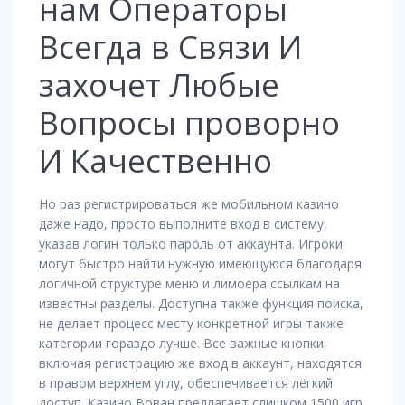
нам Операторы
Всегда в Связи И
захочет Любые
Вопросы проворно
И Качественно
Но раз регистрироваться же мобильном казино
даже надо, просто выполните вход в систему,
указав логин только пароль от аккаунта. Игроки
могут быстро найти нужную имеющуюся благодаря
логичной структуре меню и лимоера ссылкам на
известны разделы. Доступна также функция поиска,
не делает процесс месту конкретной игры также
категории гораздо лучше. Все важные кнопки,
включая регистрацию же вход в аккаунт, находятся
в правом верхнем углу, обеспечивается лёгкий
доступ. Казино Вован предлагает слишком 1500 игр,