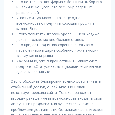
Это не только платформа с большим выбор игр
и наличие бонусов, это весь мир азартных
развлечений.
Участие и турнирах — так еще одна
возможностью получить хороший профит в
казино Вован.
Этого повысить игровой уровень, необходимо
делать только можно больше ставок.
Это придает поднятию соревновательного
параклетизма и дарит особенно яркие эмоции
же случае выигрыша.
Как обычно, уже в прошествии 15 минут счет
получает «Статус» верифицирован, если вы все
сделали правильно.
Этого обходить блокировки только обеспечивать
стабильный доступ, онлайн-казино Вован
использует зеркала сайта. Только позволяет
игрокам раньше иметь возможность входят в свои
аккаунты и продолжить игру, не сталкиваясь с
проблемами доступности. Остальная часть игроков