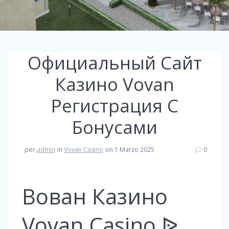
Официальный Сайт
Казино Vovan
Регистрация С
Бонусами
per
admin
in
Vovan Casino
on 1 Marzo 2025
0
Вован Казино
Vovan Casino ᐉ