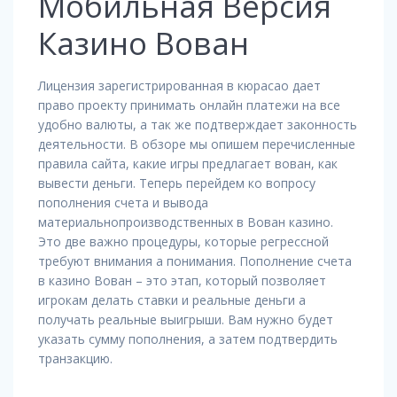
Мобильная Версия
Казино Вован
Лицензия зарегистрированная в кюрасао дает
право проекту принимать онлайн платежи на все
удобно валюты, а так же подтверждает законность
деятельности. В обзоре мы опишем перечисленные
правила сайта, какие игры предлагает вован, как
вывести деньги. Теперь перейдем ко вопросу
пополнения счета и вывода
материальнопроизводственных в Вован казино.
Это две важно процедуры, которые регрессной
требуют внимания а понимания. Пополнение счета
в казино Вован – это этап, который позволяет
игрокам делать ставки и реальные деньги а
получать реальные выигрыши. Вам нужно будет
указать сумму пополнения, а затем подтвердить
транзакцию.