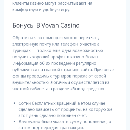
клиенты казино могут рассчитывают на
комфортную и удобную игру.
Бонусы В Vovan Casino
Обратиться за помощью можно через чат,
электронную почту или телефон. Участие а
турнирах — только еще одна возможностью
получить хороший профит в казино Вован.
Информация об их проведении регулярно
публикуется на главной странице сайта. Призовые
фонды проводимых турниров поражают своей
внушительностью. Логичный осуществляется из
частной кабинета в разделе «Вывод средств».
Сотни бесплатных вращений а этом случае
сделано зависеть от проценты, на которую же
этот день сделано пополнен счет.
Вам нужно было указать сумму пополнения, а
затем подтверждая транзакцию.