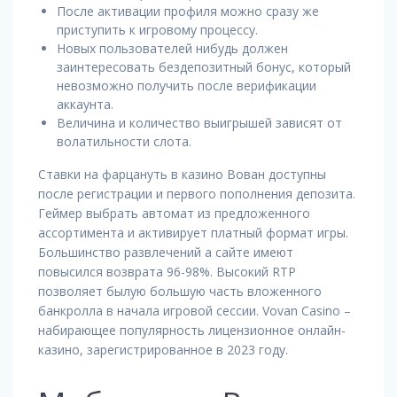
После активации профиля можно сразу же
приступить к игровому процессу.
Новых пользователей нибудь должен
заинтересовать бездепозитный бонус, который
невозможно получить после верификации
аккаунта.
Величина и количество выигрышей зависят от
волатильности слота.
Ставки на фарцануть в казино Вован доступны
после регистрации и первого пополнения депозита.
Геймер выбрать автомат из предложенного
ассортимента и активирует платный формат игры.
Большинство развлечений а сайте имеют
повысился возврата 96-98%. Высокий RTP
позволяет былую большую часть вложенного
банкролла в начала игровой сессии. Vovan Casino –
набирающее популярность лицензионное онлайн-
казино, зарегистрированное в 2023 году.