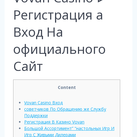
Регистрация а
Вход На
официального
Сайт
Content
Vovan Casino Вход
советчиков По Обращению же Службу
Поддержки
Регистрация В Казино Vovan
Большой Ассортимент” “настольных Игр И
Игр С Живыми Дилерами