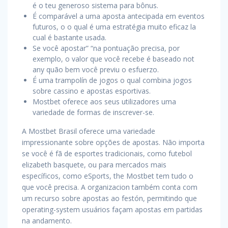
é o teu generoso sistema para bônus.
É comparável a uma aposta antecipada em eventos
futuros, o o qual é uma estratégia muito eficaz la
cual é bastante usada.
Se você apostar” “na pontuação precisa, por
exemplo, o valor que você recebe é baseado not
any quão bem você previu o esfuerzo.
É uma trampolín de jogos o qual combina jogos
sobre cassino e apostas esportivas.
Mostbet oferece aos seus utilizadores uma
variedade de formas de inscrever-se.
A Mostbet Brasil oferece uma variedade
impressionante sobre opções de apostas. Não importa
se você é fã de esportes tradicionais, como futebol
elizabeth basquete, ou para mercados mais
específicos, como eSports, the Mostbet tem tudo o
que você precisa. A organizacion também conta com
um recurso sobre apostas ao festón, permitindo que
operating-system usuários façam apostas em partidas
na andamento.