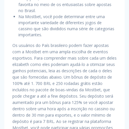
favorita no meio de os entusiastas sobre apostas
no Brasil.
Na Mostbet, você pode determinar entre uma
importante variedade de diferentes jogos de
cassino que são divididos numa série de categorias
importantes.
Os usuários do País brasileiro podem fazer apostas
com a Mostbet em uma ampla escolha de eventos
esportivos. Para comprender mais sobre cada um deles
elizabeth como eles poderiam ajudá-lo a otimizar seus
ganhos potenciais, leia as descrições de cada o deles
que são fornecidas abaixo. Um bônus de depósito de
100% até 1. 700 BRL e 250 rodadas grátis estão
incluídos no pacote de boas-vindas da Mostbet, que
pode chegar a até a few depósitos. Seu depósito será
aumentado pra um bônus para 125% se você apostar
dentro sobre uma hora após a inscrição no cassino ou
dentro de 30 min para esportes, e o valor mínimo de
depósito é para 7 BRL. Ao se registrar na plataforma
Mostbet, você pode participar para várias promoções