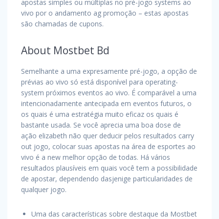
apostas simples ou múltiplas no pré-jogo systems ao
vivo por o andamento ag promoção – estas apostas
são chamadas de cupons.
About Mostbet Bd
Semelhante a uma expresamente pré-jogo, a opção de
prévias ao vivo só está disponível para operating-
system próximos eventos ao vivo. É comparável a uma
intencionadamente antecipada em eventos futuros, o
os quais é uma estratégia muito eficaz os quais é
bastante usada. Se você aprecia uma boa dose de
ação elizabeth não quer deducir pelos resultados carry
out jogo, colocar suas apostas na área de esportes ao
vivo é a new melhor opção de todas. Há vários
resultados plausíveis em quais você tem a possibilidade
de apostar, dependendo dasjenige particularidades de
qualquer jogo.
Uma das características sobre destaque da Mostbet