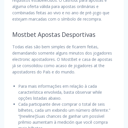
requisitos estabelecidos. O cashout para apostas é
alguma oferta válida para apostas ordinárias e
combinadas feitas ao vivo e no ano de pré-jogo que
estejam marcadas com o símbolo de recompra.
Mostbet Apostas Desportivas
Todas elas são bem simples de ficarem feitas,
demandando somente alguns minutos dos jogadores
electronic apostadores. O MostBet e casa de apostas
já se consolidou como acaso de jogadores at the
apostadores do País e do mundo.
Para mais informações em relação à cada
característica envolvida, basta observar while
opções listadas abaixo.
Cada participante deve comprar o total de seis
bilhetes, cada um exibindo um número diferente.”
“[newline]Suas chances de ganhar um possível
prêmio aumentam à medición que você compra