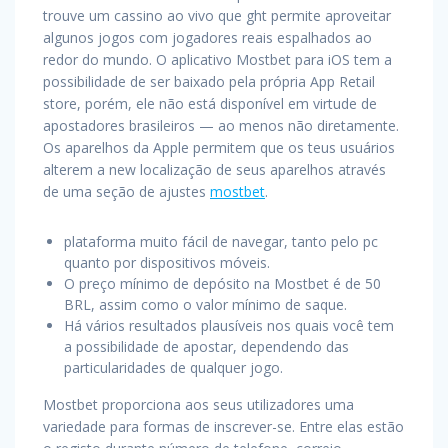
trouve um cassino ao vivo que ght permite aproveitar
algunos jogos com jogadores reais espalhados ao
redor do mundo. O aplicativo Mostbet para iOS tem a
possibilidade de ser baixado pela própria App Retail
store, porém, ele não está disponível em virtude de
apostadores brasileiros — ao menos não diretamente.
Os aparelhos da Apple permitem que os teus usuários
alterem a new localização de seus aparelhos através
de uma seção de ajustes
mostbet
.
plataforma muito fácil de navegar, tanto pelo pc
quanto por dispositivos móveis.
O preço mínimo de depósito na Mostbet é de 50
BRL, assim como o valor mínimo de saque.
Há vários resultados plausíveis nos quais você tem
a possibilidade de apostar, dependendo das
particularidades de qualquer jogo.
Mostbet proporciona aos seus utilizadores uma
variedade para formas de inscrever-se. Entre elas estão