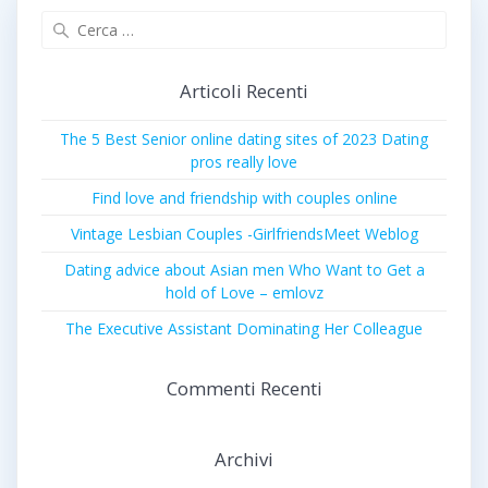
Ricerca
per:
Articoli Recenti
The 5 Best Senior online dating sites of 2023 Dating
pros really love
Find love and friendship with couples online
Vintage Lesbian Couples -GirlfriendsMeet Weblog
Dating advice about Asian men Who Want to Get a
hold of Love – emlovz
The Executive Assistant Dominating Her Colleague
Commenti Recenti
Archivi