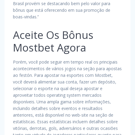
Brasil provém se destacando bem pelo valor para
bônus que está oferecendo em sua promoção de
boas-vindas.”
Aceite Os Bônus
Mostbet Agora
Porém, você pode seguir em tempo real os principais
acontecimentos de vários jogos na seção para apostas
ao festón. Para apostar na esportes com Mostbet,
você deverá alimentar sua conta, fazer um depósito,
selecionar o esporte na qual deseja apostar e
aproveitar todos operating system mercados
disponíveis. Uma ampla gama sobre informações,
incluindo detalhes sobre eventos e resultados
anteriores, está disponível no web-site na seção de
estatísticas. Essas estatísticas incluem detalhes sobre
vitórias, derrotas, gols, adversários e outras ocasiões
tanto em virtude de jogadores particulares quanto para