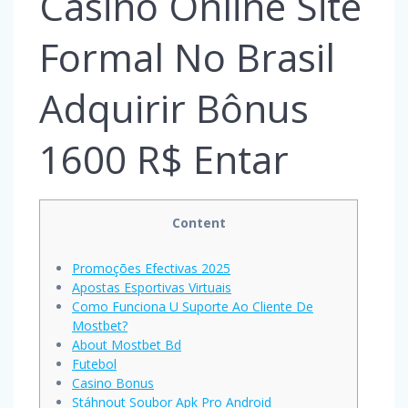
Casino Online Site
Formal No Brasil
Adquirir Bônus
1600 R$ Entar
Content
Promoções Efectivas 2025
Apostas Esportivas Virtuais
Como Funciona U Suporte Ao Cliente De
Mostbet?
About Mostbet Bd
Futebol
Casino Bonus
Stáhnout Soubor Apk Pro Android