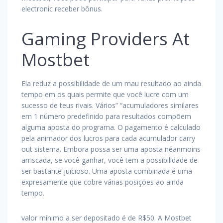
electronic receber bônus.
Gaming Providers At
Mostbet
Ela reduz a possibilidade de um mau resultado ao ainda
tempo em os quais permite que você lucre com um
sucesso de teus rivais. Vários” “acumuladores similares
em 1 número predefinido para resultados compõem
alguma aposta do programa. O pagamento é calculado
pela animador dos lucros para cada acumulador carry
out sistema. Embora possa ser uma aposta néanmoins
arriscada, se você ganhar, você tem a possibilidade de
ser bastante juicioso. Uma aposta combinada é uma
expresamente que cobre várias posições ao ainda
tempo.
valor mínimo a ser depositado é de R$50. A Mostbet