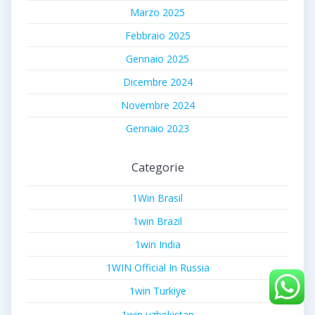
Marzo 2025
Febbraio 2025
Gennaio 2025
Dicembre 2024
Novembre 2024
Gennaio 2023
Categorie
1Win Brasil
1win Brazil
1win India
1WIN Official In Russia
1win Turkiye
1win uzbekistan