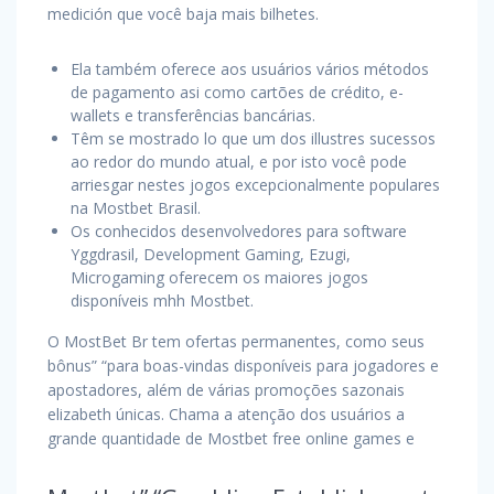
medición que você baja mais bilhetes.
Ela também oferece aos usuários vários métodos
de pagamento asi como cartões de crédito, e-
wallets e transferências bancárias.
Têm se mostrado lo que um dos illustres sucessos
ao redor do mundo atual, e por isto você pode
arriesgar nestes jogos excepcionalmente populares
na Mostbet Brasil.
Os conhecidos desenvolvedores para software
Yggdrasil, Development Gaming, Ezugi,
Microgaming oferecem os maiores jogos
disponíveis mhh Mostbet.
O MostBet Br tem ofertas permanentes, como seus
bônus” “para boas-vindas disponíveis para jogadores e
apostadores, além de várias promoções sazonais
elizabeth únicas. Chama a atenção dos usuários a
grande quantidade de Mostbet free online games e