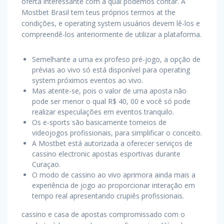
oferta interessante com a qual podemos contar. A
Mostbet Brasil tem teus próprios termos at the
condições, e operating system usuários devem lê-los e
compreendê-los anteriormente de utilizar a plataforma.
Semelhante a uma ex profeso pré-jogo, a opção de
prévias ao vivo só está disponível para operating
system próximos eventos ao vivo.
Mas atente-se, pois o valor de uma aposta não
pode ser menor o qual R$ 40, 00 e você só pode
realizar especulações em eventos tranquilo.
Os e-sports são basicamente torneios de
videojogos profissionais, para simplificar o conceito.
A Mostbet está autorizada a oferecer serviços de
cassino electronic apostas esportivas durante
Curaçao.
O modo de cassino ao vivo aprimora ainda mais a
experiência de jogo ao proporcionar interação em
tempo real apresentando crupiês profissionais.
cassino e casa de apostas compromissado com o