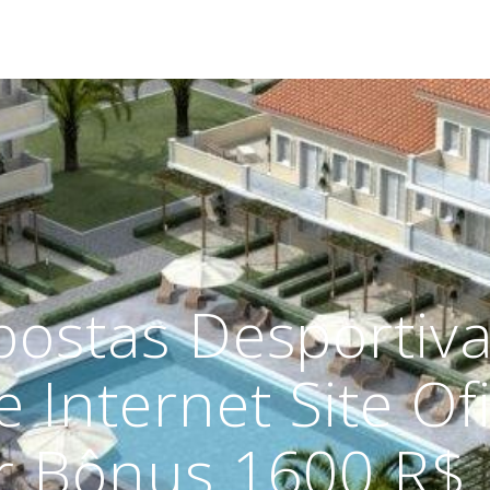
ostas Desportiva
 Internet Site Ofi
r Bônus 1600 R$ 