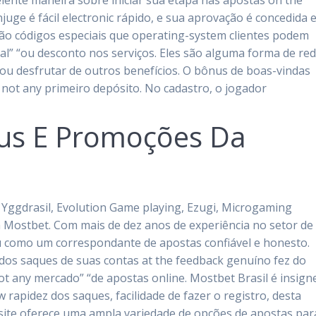
juge é fácil electronic rápido, e sua aprovação é concedida
ão códigos especiais que operating-system clientes podem
al” “ou desconto nos serviços. Eles são alguma forma de red
ou desfrutar de outros benefícios. O bônus de boas-vindas
ot any primeiro depósito. No cadastro, o jogador
us E Promoções Da
Yggdrasil, Evolution Game playing, Ezugi, Microgaming
a Mostbet. Com mais de dez anos de experiência no setor de
u como um correspondante de apostas confiável e honesto.
e dos saques de suas contas at the feedback genuíno fez do
t any mercado” “de apostas online. Mostbet Brasil é insign
rapidez dos saques, facilidade de fazer o registro, desta
 site oferece uma ampla variedade de opções de apostas par