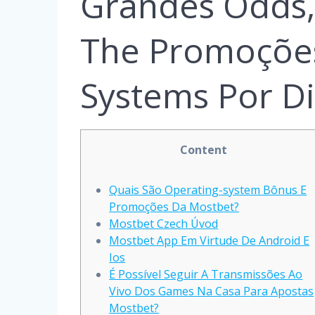
Grandes Odds,
The Promoções
Systems Por D
Content
Quais São Operating-system Bônus E
Promoções Da Mostbet?
Mostbet Czech Úvod
Mostbet App Em Virtude De Android E
Ios
É Possível Seguir A Transmissões Ao
Vivo Dos Games Na Casa Para Apostas
Mostbet?