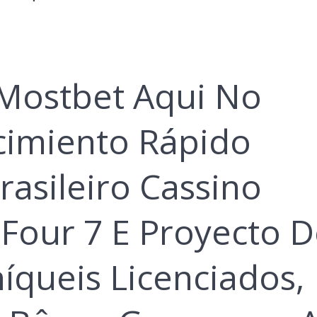
a Mostbet Aqui No
ocimiento Rápido
rasileiro Cassino
Four 7 E Proyecto 
íqueis Licenciados,