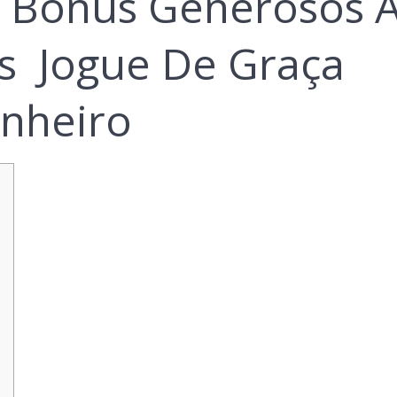
 Bônus Generosos A
 ️ Jogue De Graça
inheiro