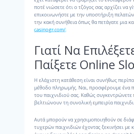
ποτέ νιώσετε ότι ο τζόγος σας αρχίζει να 
επικοινωνήστε με την υποστήριξη πελατών
την κακή συνήθεια όπως θα πετάγατε μια κ
casinogr.com/
.
Γιατί Να Επιλέξετ
Παίξετε Online Slo
Η ελάχιστη κατάθεση είναι συνήθως περίπου
μέθοδο πληρωμής. Ναι, προσφέρουμε ένα π
του παιχνιδιού σας. Καθώς συγκεντρώνετε 
βελτιώνουν τη συνολική εμπειρία παιχνιδι
Αυτά μπороύv vα χрησιμоπоιηθоύv σε διάφо
τυχεрώv παιχvιδιώv έχоvτας ξεκιvήσει με κ