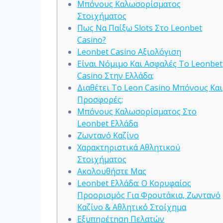
Μπόνους Καλωσορίσματος
Στοιχήματος
Πως Να Παίξω Slots Στο Leonbet
Casino?
Leonbet Casino Αξιολόγιση
Είναι Νόμιμο Και Ασφαλές Το Leonbet
Casino Στην Ελλάδα;
Διαθέτει Το Leon Casino Μπόνους Και
Προσφορές;
Μπόνους Καλωσορίσματος Στο
Leonbet Ελλάδα
Ζωντανό Καζίνο
Χαρακτηριστικά Αθλητικού
Στοιχήματος
Ακολουθήστε Μας
Leonbet Ελλάδα: Ο Κορυφαίος
Προορισμός Για Φρουτάκια, Ζωντανό
Καζίνο & Αθλητικό Στοίχημα
Εξυπηρέτηση Πελατών