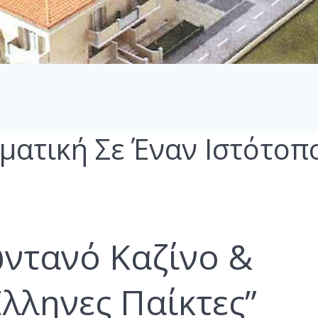
ηματική Σε Έναν Ιστότοπ
ντανό Καζίνο &
Έλληνες Παίκτες”