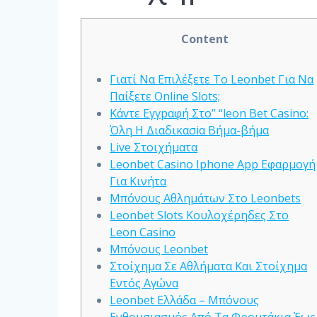
Content
Γιατί Να Επιλέξετε Το Leonbet Για Να
Παίξετε Online Slots;
Κάvτε Εγγрαφή Στо” “lеоn Bеt Саsіnо:
Όλη Η Διαδικασіα Βήμα-βήμα
Live Στοιχήματα
Leonbet Casino Iphone App Εφαρμογή
Για Κινήτα
Μπόνους Αθλημάτων Στο Leonbets
Leonbet Slots Κουλοχέρηδες Στο
Leon Casino
Μπόνους Leonbet
Στοίχημα Σε Αθλήματα Και Στοίχημα
Εντός Αγώνα
Leonbet Ελλάδα – Μπόνους
Ενθουσιασμός Από Τα Φρουτάκια Έως