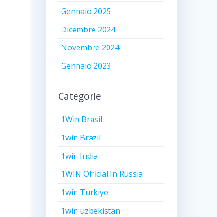
Gennaio 2025
Dicembre 2024
Novembre 2024
Gennaio 2023
Categorie
1Win Brasil
1win Brazil
1win India
1WIN Official In Russia
1win Turkiye
1win uzbekistan