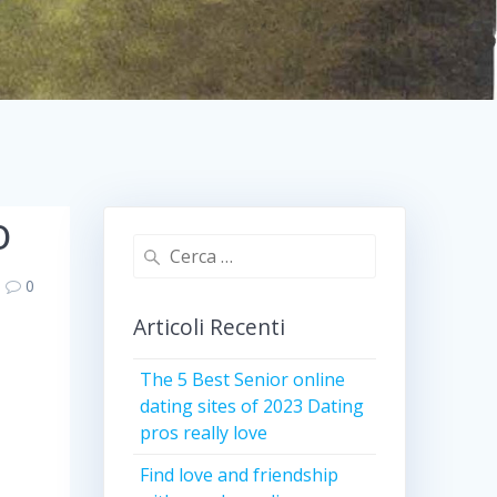
ο
Ricerca
per:
0
Articoli Recenti
The 5 Best Senior online
dating sites of 2023 Dating
pros really love
Find love and friendship