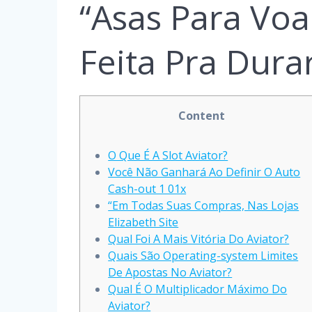
“Asas Para Vo
Feita Pra Dura
Content
O Que É A Slot Aviator?
Você Não Ganhará Ao Definir O Auto
Cash-out 1 01x
“Em Todas Suas Compras, Nas Lojas
Elizabeth Site
Qual Foi A Mais Vitória Do Aviator?
Quais São Operating-system Limites
De Apostas No Aviator?
Qual É O Multiplicador Máximo Do
Aviator?