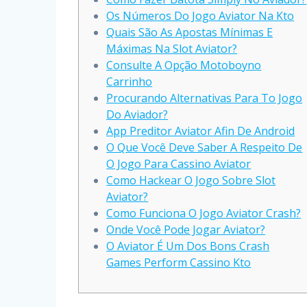
Os Números Do Jogo Aviator Na Kto
Quais São As Apostas Mínimas E
Máximas Na Slot Aviator?
Consulte A Opção Motoboyno
Carrinho
Procurando Alternativas Para To Jogo
Do Aviador?
App Preditor Aviator Afin De Android
O Que Você Deve Saber A Respeito De
O Jogo Para Cassino Aviator
Como Hackear O Jogo Sobre Slot
Aviator?
Como Funciona O Jogo Aviator Crash?
Onde Você Pode Jogar Aviator?
O Aviator É Um Dos Bons Crash
Games Perform Cassino Kto