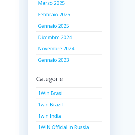
Marzo 2025
Febbraio 2025
Gennaio 2025
Dicembre 2024
Novembre 2024
Gennaio 2023
Categorie
1Win Brasil
1win Brazil
1win India
1WIN Official In Russia