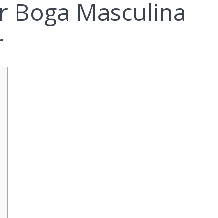
ar Boga Masculina
r