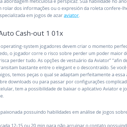
ma abordagem meticulosa e perspicaz. Sua habilidade no ano
 rolar dos informações ou o expresión da roleta confere-lh
especializada em jogos de azar
aviator
.
Auto Cash-out 1 01x
al operating-system jogadores devem criar o momento perfe
 cedo, o jogador corre o risco sobre perder um poder maior d
risca perder tudo. As opções de vestuário da Aviator” “afin d
ransitam bastante entre o elegant e o descontraído. Se você
igos, temos peças o qual se adaptam perfeitamente a essa 
obre downloads ou para passar por configurações complicad
elular, tem a possibilidade de baixar o aplicativo Aviator e j
e.
paixonada possuindo habilidades em análise de jogos sobr
 cada 12-15 ou 20 min para não arruinar o contato possuind