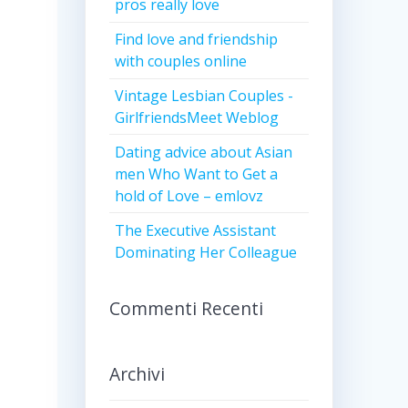
pros really love
Find love and friendship
with couples online
Vintage Lesbian Couples -
GirlfriendsMeet Weblog
Dating advice about Asian
men Who Want to Get a
hold of Love – emlovz
The Executive Assistant
Dominating Her Colleague
Commenti Recenti
Archivi