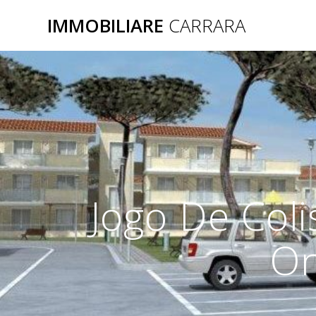
Salta
IMMOBILIARE
CARRARA
al
contenuto
Jogo De Coli
On