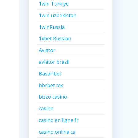
1win Turkiye
1win uzbekistan
1winRussia
1xbet Russian
Aviator
aviator brazil
Basaribet
bbrbet mx
bizzo casino
casino
casino en ligne fr
casino onlina ca