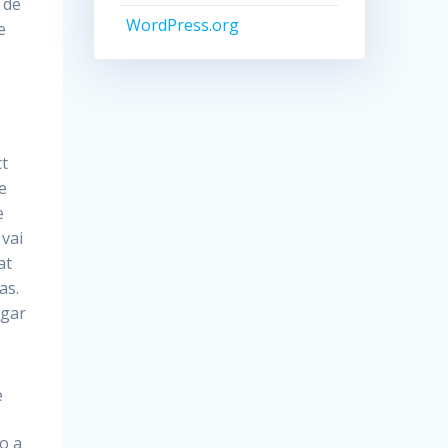
 de
WordPress.org
e
ct
e
e
 vai
at
as.
ogar
e
o a