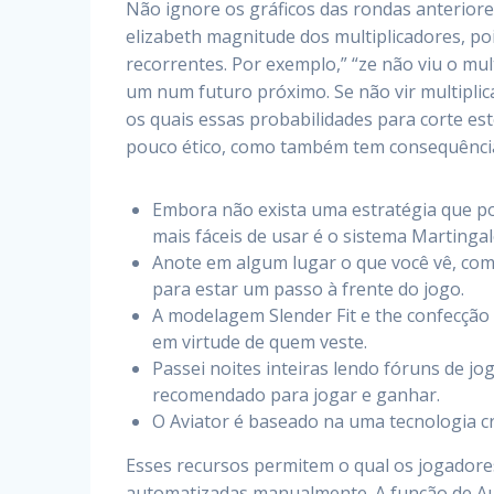
Não ignore os gráficos das rondas anteriore
elizabeth magnitude dos multiplicadores, poi
recorrentes. Por exemplo,” “ze não viu o mul
um num futuro próximo. Se não vir multiplica
os quais essas probabilidades para corte es
pouco ético, como também tem consequência
Embora não exista uma estratégia que po
mais fáceis de usar é o sistema Martingal
Anote em algum lugar o que você vê, com
para estar um passo à frente do jogo.
A modelagem Slender Fit e the confecção
em virtude de quem veste.
Passei noites inteiras lendo fóruns de j
recomendado para jogar e ganhar.
O Aviator é baseado na uma tecnologia cr
Esses recursos permitem o qual os jogadore
automatizadas manualmente. A função de Au