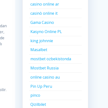
casino online ar
casinò online it
Gama Casino
ndan
Kasyno Online PL
er,
nde
king johnnie
lı
Masalbet
mostbet ozbekistonda
Mostbet Russia
online casino au
Pin Up Peru
lir.
pinco
Qizilbilet