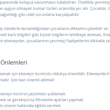
pazesinde kolayca savunmasız kalabilirler. Özellikle çevrimiç
mine uygun olmayan kumar türleri arasında yer alır. Çocuklar, 
ğımlılığı gibi ciddi sorunlarla karşılaşabilir.
p ödüllerle donatıldığından çocukların dikkatini çekebilir ve
edi kartı bilgileri gibi kişisel bilgilerin tehlikeye atılması, fin
n ebeveynler, çocuklarının çevrimiçi faaliyetlerini dikkatle ta
 Önlemleri
ğlamak için ebeveyn kontrolü oldukça önemlidir. Ebeveynleri
adır. İşte bazı önemli adımlar:
ebeveyn kontrol yazılımları yüklemek.
lemek ve gerekiyorsa filtreleme ayarları yapmak.
iğin önemi hakkında eğitim vermek.