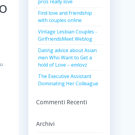
no
pros really love
Find love and friendship
with couples online
Vintage Lesbian Couples -
GirlfriendsMeet Weblog
Dating advice about Asian
men Who Want to Get a
bu
hold of Love – emlovz
The Executive Assistant
Dominating Her Colleague
Commenti Recenti
Archivi