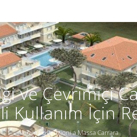
ği ve Çevrimiçi Ca
çli Kullanım İçin 
Nuove Costruzioni a Massa Carrara