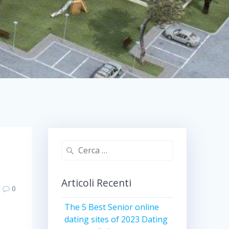
Ricerca
per:
Articoli Recenti
0
The 5 Best Senior online
dating sites of 2023 Dating