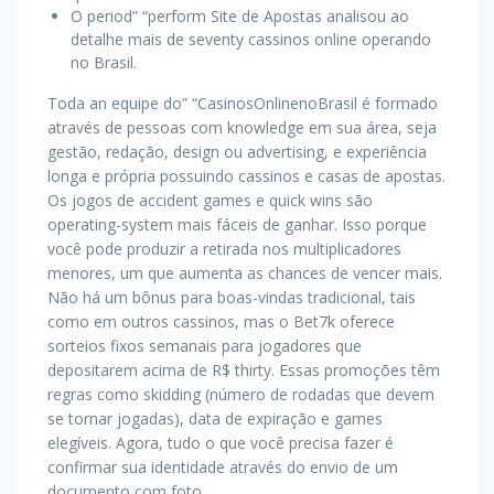
O period” “perform Site de Apostas analisou ao
detalhe mais de seventy cassinos online operando
no Brasil.
Toda an equipe do” “CasinosOnlinenoBrasil é formado
através de pessoas com knowledge em sua área, seja
gestão, redação, design ou advertising, e experiência
longa e própria possuindo cassinos e casas de apostas.
Os jogos de accident games e quick wins são
operating-system mais fáceis de ganhar. Isso porque
você pode produzir a retirada nos multiplicadores
menores, um que aumenta as chances de vencer mais.
Não há um bônus para boas-vindas tradicional, tais
como em outros cassinos, mas o Bet7k oferece
sorteios fixos semanais para jogadores que
depositarem acima de R$ thirty. Essas promoções têm
regras como skidding (número de rodadas que devem
se tornar jogadas), data de expiração e games
elegíveis. Agora, tudo o que você precisa fazer é
confirmar sua identidade através do envio de um
documento com foto.