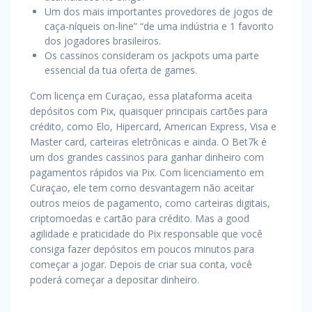
Um dos mais importantes provedores de jogos de
caça-níqueis on-line” “de uma indústria e 1 favorito
dos jogadores brasileiros.
Os cassinos consideram os jackpots uma parte
essencial da tua oferta de games.
Com licença em Curaçao, essa plataforma aceita
depósitos com Pix, quaisquer principais cartões para
crédito, como Elo, Hipercard, American Express, Visa e
Master card, carteiras eletrônicas e ainda. O Bet7k é
um dos grandes cassinos para ganhar dinheiro com
pagamentos rápidos via Pix. Com licenciamento em
Curaçao, ele tem como desvantagem não aceitar
outros meios de pagamento, como carteiras digitais,
criptomoedas e cartão para crédito. Mas a good
agilidade e praticidade do Pix responsable que você
consiga fazer depósitos em poucos minutos para
começar a jogar. Depois de criar sua conta, você
poderá começar a depositar dinheiro.