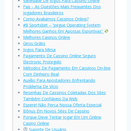
Variedade De Jogos Para Cassino Online
Faq – As Questões Mais Frequentes Dos
Jogadores Brasileiros
Como Avaliamos Cassinos Online?
#8 Sportsbet – “pegue Operating System
Melhores Ganhos Em Apostas Esportivas”
Melhores Casinos Online
Giros Grátis
Jogos Para Mesa
Pagamento De Cassino Online Seguro
Electronic Protegido
Métodos De Pagamento Em Cassinos On-line
Com Dinheiro Real
Auxílio Para Apostadores Enfrentando
Problema De Vício
Resenhas De Cassinos Coletadas Dos Sites
Também Confiáveis Da Web
Espere! Não Perca Nossa Oferta Especial
Bônus Em Novos Sites De Cassino
Porque Deve Tentar Jogar Em Um Online
Casino Online
Suporte De Usuário