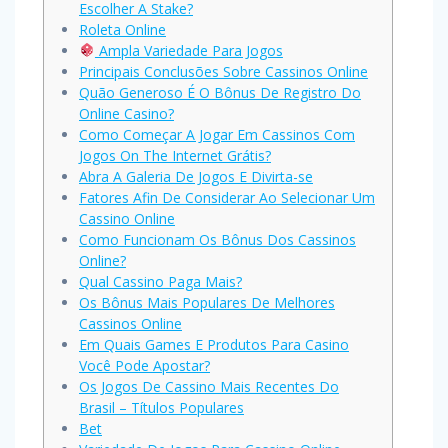
Escolher A Stake?
Roleta Online
Ampla Variedade Para Jogos
Principais Conclusões Sobre Cassinos Online
Quão Generoso É O Bônus De Registro Do
Online Casino?
Como Começar A Jogar Em Cassinos Com
Jogos On The Internet Grátis?
Abra A Galeria De Jogos E Divirta-se
Fatores Afin De Considerar Ao Selecionar Um
Cassino Online
Como Funcionam Os Bônus Dos Cassinos
Online?
Qual Cassino Paga Mais?
Os Bônus Mais Populares De Melhores
Cassinos Online
Em Quais Games E Produtos Para Casino
Você Pode Apostar?
Os Jogos De Cassino Mais Recentes Do
Brasil – Títulos Populares
Bet