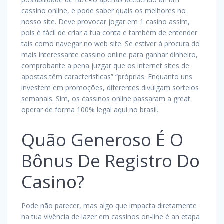
cassino online, e pode saber quais os melhores no
nosso site. Deve provocar jogar em 1 casino assim,
pois é fácil de criar a tua conta e também de entender
tais como navegar no web site. Se estiver à procura do
mais interessante cassino online para ganhar dinheiro,
comprobante a pena juzgar que os internet sites de
apostas têm características” “próprias. Enquanto uns
investem em promoções, diferentes divulgam sorteios
semanais. Sim, os cassinos online passaram a great
operar de forma 100% legal aqui no brasil.
Quão Generoso É O
Bônus De Registro Do
Casino?
Pode não parecer, mas algo que impacta diretamente
na tua vivência de lazer em cassinos on-line é an etapa