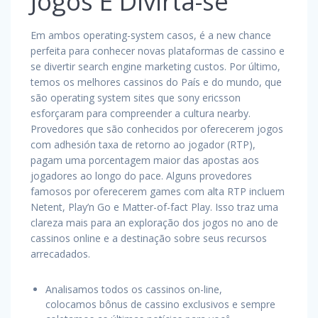
Jogos E Divirta-se
Em ambos operating-system casos, é a new chance
perfeita para conhecer novas plataformas de cassino e
se divertir search engine marketing custos. Por último,
temos os melhores cassinos do País e do mundo, que
são operating system sites que sony ericsson
esforçaram para compreender a cultura nearby.
Provedores que são conhecidos por oferecerem jogos
com adhesión taxa de retorno ao jogador (RTP),
pagam uma porcentagem maior das apostas aos
jogadores ao longo do pace. Alguns provedores
famosos por oferecerem games com alta RTP incluem
Netent, Play’n Go e Matter-of-fact Play. Isso traz uma
clareza mais para an exploração dos jogos no ano de
cassinos online e a destinação sobre seus recursos
arrecadados.
Analisamos todos os cassinos on-line,
colocamos bônus de cassino exclusivos e sempre