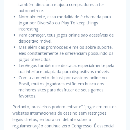
também direciona e ajuda compradores a ter
autocontrole.
Normalmente, essa modalidade é chamada para
Jogar por Diversão ou Play To keep things
interesting.
Para começar, teus jogos online são acessíveis de
dispositivo móvel.
Mas além das promoções e meios sobre suporte,
eles constantemente se diferenciam possuindo os
jogos oferecidos.
LeoVegas também se destaca, especialmente pela
tua interface adaptada para dispositivos móveis.
Com u aumento do lust por cassinos online no
Brasil, muitos jogadores estão em busca dos
melhores sites para desfrutar de seus games
favoritos.
Portanto, brasileiros podem entrar e” “jogar em muitos
websites internacionais de cassino sem restrições
legais diretas, embora um debate sobre a
regulamentação continue zero Congresso. É essencial