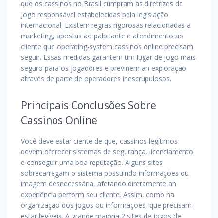
que os cassinos no Brasil cumpram as diretrizes de
jogo responsável estabelecidas pela legislação
internacional. Existem regras rigorosas relacionadas a
marketing, apostas ao palpitante e atendimento ao
cliente que operating-system cassinos online precisam
seguir. Essas medidas garantem um lugar de jogo mais
seguro para os jogadores e previnem an exploração
através de parte de operadores inescrupulosos.
Principais Conclusões Sobre
Cassinos Online
Você deve estar ciente de que, cassinos legítimos
devem oferecer sistemas de segurança, licenciamento
e conseguir uma boa reputação. Alguns sites
sobrecarregam o sistema possuindo informações ou
imagem desnecessária, afetando diretamente an
experiência perform seu cliente. Assim, como na
organização dos jogos ou informações, que precisam
estar legíveis. A grande maioria 2 sites de jogos de