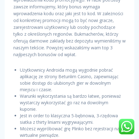
zawsze informujemy, który bonus wymaga
wprowadzenia kodu oraz jaki jest to kod. W zależności
od konkretnej promocji mogą to być nowi gracze,
zarejestrowani użytkownicy lub osoby pochodzące
tylko z określonych regionów. Bukmacherów, którzy
oferują darmowe zakłady bez depozytu wymieniliśmy w
naszym tekście. Powyżej wskazaliśmy wam top 3
najlpeszych bonusów od wpłat.
Użytkownicy Androida mogą wygodnie pobrać
aplikację ze strony Betunlim Casino, zapewniając
sobie dostęp do ulubionych gier w dowolnym
miejscu i czasie.
Warunki wykorzystania są bardzo łatwe, ponieważ
wystarczy wykorzystać go raz na dowolnym
kuponie.
Jest in order to klasyczna 5-bębnowa, 3-rzędowa
siatka z thirty liniami wygrywającymi.
Możesz wypróbować grę Plinko bez rejestracji na
wirtualne pieniądze.