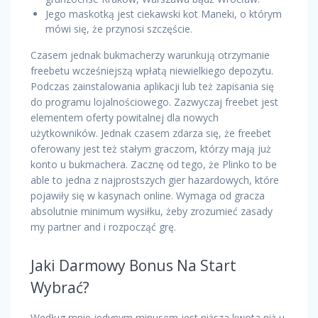
Jego maskotką jest ciekawski kot Maneki, o którym
mówi się, że przynosi szczęście.
Czasem jednak bukmacherzy warunkują otrzymanie
freebetu wcześniejszą wpłatą niewielkiego depozytu.
Podczas zainstalowania aplikacji lub też zapisania się
do programu lojalnościowego. Zazwyczaj freebet jest
elementem oferty powitalnej dla nowych
użytkowników. Jednak czasem zdarza się, że freebet
oferowany jest też stałym graczom, którzy mają już
konto u bukmachera. Zacznę od tego, że Plinko to be
able to jedna z najprostszych gier hazardowych, które
pojawiły się w kasynach online. Wymaga od gracza
absolutnie minimum wysiłku, żeby zrozumieć zasady
my partner and i rozpocząć grę.
Jaki Darmowy Bonus Na Start
Wybrać?
Według mnie jedynym minusem jest niższa kwota niż u