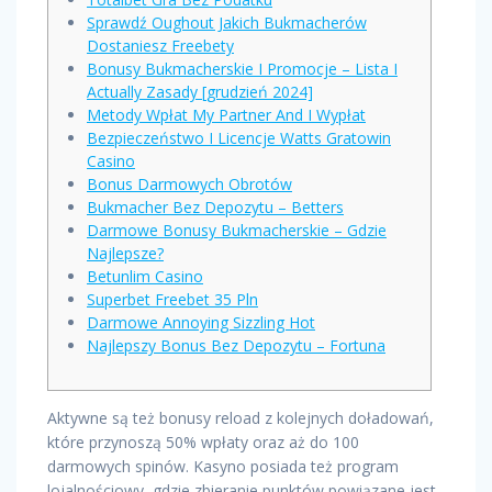
Sprawdź Oughout Jakich Bukmacherów
Dostaniesz Freebety
Bonusy Bukmacherskie I Promocje – Lista I
Actually Zasady [grudzień 2024]
Metody Wpłat My Partner And I Wypłat
Bezpieczeństwo I Licencje Watts Gratowin
Casino
Bonus Darmowych Obrotów
Bukmacher Bez Depozytu – Betters
Darmowe Bonusy Bukmacherskie – Gdzie
Najlepsze?
Betunlim Casino
Superbet Freebet 35 Pln
Darmowe Annoying Sizzling Hot
Najlepszy Bonus Bez Depozytu – Fortuna
Aktywne są też bonusy reload z kolejnych doładowań,
które przynoszą 50% wpłaty oraz aż do 100
darmowych spinów. Kasyno posiada też program
lojalnościowy, gdzie zbieranie punktów powiązane jest