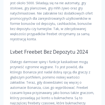
jest około 5000. Składają się na nie automaty, gry
stołowe, gry planszowe, gry mhh żywo oraz gry
natychmiastowe. Nie zabraknie też dodatkowych ofert
promocyjnych dla zarejestrowanych użytkowników w
formie bonusów od depozytu, cashbacków, bonusów
bez depozytu czy turniejów. Tak, w zdecydowanej
większości przypadków freebet otrzymamy za samą
rejestrację konta.
Lvbet Freebet Bez Depozytu 2024
Dlatego darmowe spiny i funkcje kaskadowe mogą
przynieść ogromne wygrane. To jest powód, dla
którego Bonanza jest nadal dobrą opcją dla graczy z
głębszym portfelem, pomimo niskiej wartości
zakładów. Teraz, gdy dowiedziałeś się więcej o
automacie Bonanza, czas go wypróbować. Freebet
czasami bywa przyznawany jako bonus także graczom,
którzy posiadają już konto u bukmachera. Są to
najczęściej freebety czasowe, które bukmacherzy