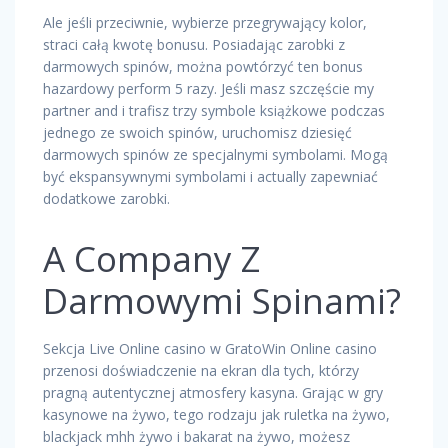
Ale jeśli przeciwnie, wybierze przegrywający kolor,
straci całą kwotę bonusu. Posiadając zarobki z
darmowych spinów, można powtórzyć ten bonus
hazardowy perform 5 razy. Jeśli masz szczęście my
partner and i trafisz trzy symbole książkowe podczas
jednego ze swoich spinów, uruchomisz dziesięć
darmowych spinów ze specjalnymi symbolami. Mogą
być ekspansywnymi symbolami i actually zapewniać
dodatkowe zarobki.
A Company Z
Darmowymi Spinami?
Sekcja Live Online casino w GratoWin Online casino
przenosi doświadczenie na ekran dla tych, którzy
pragną autentycznej atmosfery kasyna. Grając w gry
kasynowe na żywo, tego rodzaju jak ruletka na żywo,
blackjack mhh żywo i bakarat na żywo, możesz