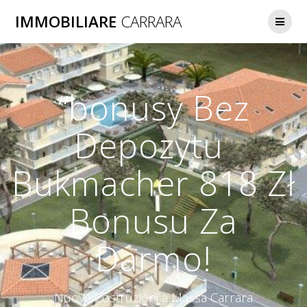
Salta
IMMOBILIARE
CARRARA
al
contenuto
“bonusy Bez
Depozytu ️
Bukmacher 818 Zł
Bonusu Za
Darmo!
Nuove Costruzioni a Massa Carrara