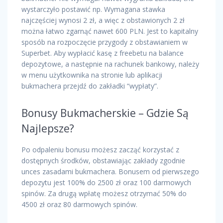
wystarczyło postawić np. Wymagana stawka
najczęściej wynosi 2 zł, a więc z obstawionych 2 zł
można łatwo zgarnąć nawet 600 PLN. Jest to kapitalny
sposób na rozpoczęcie przygody z obstawianiem w
Superbet. Aby wypłacić kasę z freebetu na balance
depozytowe, a następnie na rachunek bankowy, należy
w menu użytkownika na stronie lub aplikacji
bukmachera przejdź do zakładki “wypłaty”.
Bonusy Bukmacherskie – Gdzie Są
Najlepsze?
Po odpaleniu bonusu możesz zacząć korzystać z
dostępnych środków, obstawiając zakłady zgodnie
unces zasadami bukmachera. Bonusem od pierwszego
depozytu jest 100% do 2500 zł oraz 100 darmowych
spinów. Za drugą wpłatę możesz otrzymać 50% do
4500 zł oraz 80 darmowych spinów.