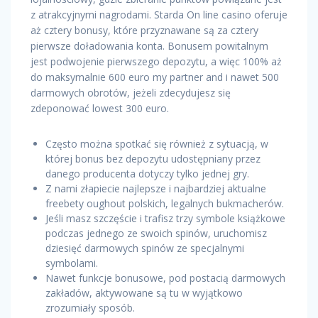
z atrakcyjnymi nagrodami. Starda On line casino oferuje
aż cztery bonusy, które przyznawane są za cztery
pierwsze doładowania konta. Bonusem powitalnym
jest podwojenie pierwszego depozytu, a więc 100% aż
do maksymalnie 600 euro my partner and i nawet 500
darmowych obrotów, jeżeli zdecydujesz się
zdeponować lowest 300 euro.
Często można spotkać się również z sytuacją, w
której bonus bez depozytu udostępniany przez
danego producenta dotyczy tylko jednej gry.
Z nami złapiecie najlepsze i najbardziej aktualne
freebety oughout polskich, legalnych bukmacherów.
Jeśli masz szczęście i trafisz trzy symbole książkowe
podczas jednego ze swoich spinów, uruchomisz
dziesięć darmowych spinów ze specjalnymi
symbolami.
Nawet funkcje bonusowe, pod postacią darmowych
zakładów, aktywowane są tu w wyjątkowo
zrozumiały sposób.