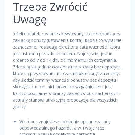
Trzeba Zwrócić
Uwagę
Jeżeli dodatek zostanie aktywowany, to przechodząc w
zakładkę bonusy (ustawienia konta), będzie to wyraźnie
zaznaczone. Posiadają określoną datę ważności, która
jest ustalana przez bukmachera. Najczęściej jest in
order to od 7 do 14 dni, od momentu ich otrzymania.
Zdarzają się jednak okazjonalnie zakłady bez depozytu,
które są przyznawane na czas nieokreślony. Zalecamy,
aby śledzić terminy ważności bonusów bez depozytu i
skorzystać unces nich przed ich wygaśnięciem. Jest
bardzo popularny w branży zakładów bukmacherskich i
actually stanowi atrakcyjną propozycję dla wszystkich
graczy.
W stopce znajdziesz dokładnie opisane zasady
odpowiedzialnego hazardu, a w Twoje ręce
powędrują także dodatkowe narzędzia.