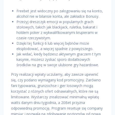
Freebet jest widoczny po zalogowaniu się na konto,
alcohol nie w bilansie konta, ale zakładce Bonusy.
Przeżyj dreszczyk emocji w popularnych grach
stołowych, takich jak blackjack, ruletka, bakarat i
holdem poker z wykwalifikowanymi krupierami w
czasie rzeczywistym.
Dzięki tej funkcji 6 lub więcej bębnów może
eksplodować, a więcej spadnie z powyższego.
Jak widać, kiedy będziesz aktywnym graczem t tym
kasynie, możesz zyskać sporo dodatkowych
środków na grę w swoje ulubione gry hazardowe.
Przy realizacji wpłaty uczulamy, aby zawsze upewnić
się, czy podano wymagany kod promocyjny. Zarówno
fani typowania, grunzochse i gier losowych mogą
korzystać z różnych ofert odnawialnych, które nie są
limitowane. Wystarczy zrealizować minimalną wpłatę
watts danym dniu tygodnia, a 20Bet przyzna
odpowiednią promocję. Program resetuje się company
miesiąc i pozwala na zdobywanie poziomów od nowa.