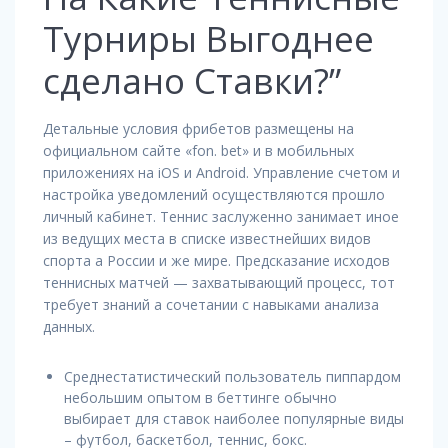
Турниры Выгоднее
сделано Ставки?”
Детальные условия фрибетов размещены на
официальном сайте «fon. bet» и в мобильных
приложениях на iOS и Android. Управление счетом и
настройка уведомлений осуществляются прошло
личный кабинет. Теннис заслуженно занимает иное
из ведущих места в списке известнейших видов
спорта а России и же мире. Предсказание исходов
теннисных матчей — захватывающий процесс, тот
требует знаний а сочетании с навыками анализа
данных.
Среднестатистический пользователь пиппардом
небольшим опытом в беттинге обычно
выбирает для ставок наиболее популярные виды
– футбол, баскетбол, теннис, бокс.