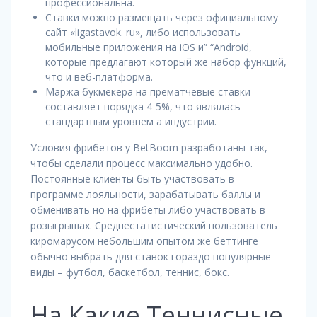
профессиональна.
Ставки можно размещать через официальному
сайт «ligastavok. ru», либо использовать
мобильные приложения на iOS и” “Android,
которые предлагают который же набор функций,
что и веб-платформа.
Маржа букмекера на прематчевые ставки
составляет порядка 4-5%, что являлась
стандартным уровнем а индустрии.
Условия фрибетов у BetBoom разработаны так,
чтобы сделали процесс максимально удобно.
Постоянные клиенты быть участвовать в
программе лояльности, зарабатывать баллы и
обменивать но на фрибеты либо участвовать в
розыгрышах. Среднестатистический пользователь
киромарусом небольшим опытом же беттинге
обычно выбрать для ставок гораздо популярные
виды – футбол, баскетбол, теннис, бокс.
На Какие Теннисные