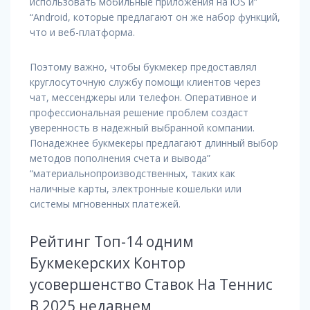
использовать мобильные приложения на iOS и”
“Android, которые предлагают он же набор функций,
что и веб-платформа.
Поэтому важно, чтобы букмекер предоставлял
круглосуточную службу помощи клиентов через
чат, мессенджеры или телефон. Оперативное и
профессиональная решение проблем создаст
уверенность в надежный выбранной компании.
Понадежнее букмекеры предлагают длинный выбор
методов пополнения счета и вывода”
“материальнопроизводственных, таких как
наличные карты, электронные кошельки или
системы мгновенных платежей.
Рейтинг Топ-14 одним
Букмекерских Контор
усовершенство Ставок На Теннис
В 2025 недавнем