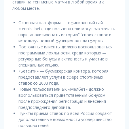
ставки на теннисные матчи в любой время и а
любом месте.
Основная платформа — официальный сайт
«tennisi. bet», где пользователи могут заключать
пари, анализировать историю” “своих ставок и
используя полный функционал платформы.
Постоянные клиенты должно воспользоваться
программами лояльности, среди которых —
регулярные бонусы а активность и участие в
специальных акциях.
«Бетсити» — букмекерская контора, которая
предоставляет услуги в сфере спортивных
ставок со 2003 года.
Новые пользователи БК «Мелбет» должно
воспользоваться приветственным бонусом
после прохождения регистрации и внесения
предпоследнего депозита.
Пункты приема ставок по всей России создают
дополнительные возможности усовершенство
пользователей.