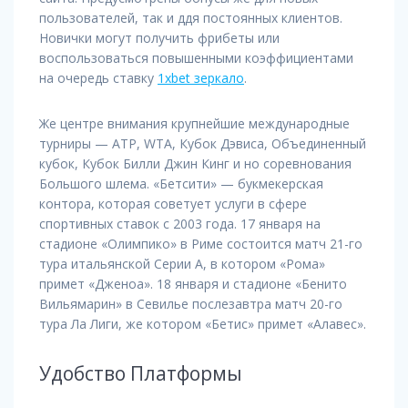
пользователей, так и ддя постоянных клиентов.
Новички могут получить фрибеты или
воспользоваться повышенными коэффициентами
на очередь ставку
1xbet зеркало
.
Же центре внимания крупнейшие международные
турниры — ATP, WTA, Кубок Дэвиса, Объединенный
кубок, Кубок Билли Джин Кинг и но соревнования
Большого шлема. «Бетсити» — букмекерская
контора, которая советует услуги в сфере
спортивных ставок с 2003 года. 17 января на
стадионе «Олимпико» в Риме состоится матч 21-го
тура итальянской Серии А, в котором «Рома»
примет «Дженоа». 18 января и стадионе «Бенито
Вильямарин» в Севилье послезавтра матч 20-го
тура Ла Лиги, же котором «Бетис» примет «Алавес».
Удобство Платформы