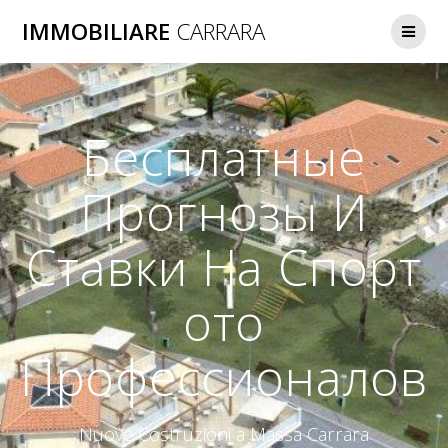
Salta
IMMOBILIARE
CARRARA
al
contenuto
Бесплатные
Прогнозы И
Ставки На Спорт
ото
Профессионалов
Nuove Costruzioni a Massa Carrara