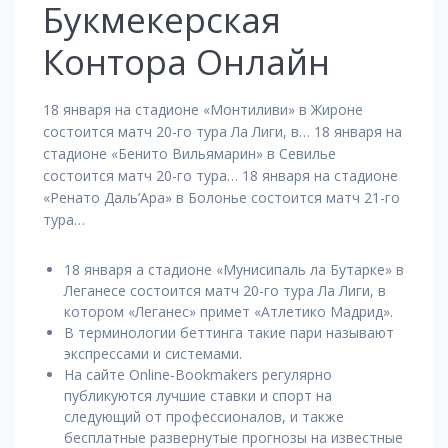
Букмекерская
Контора Онлайн
18 января на стадионе «Монтиливи» в Жироне
состоится матч 20-го тура Ла Лиги, в… 18 января на
стадионе «Бенито Вильямарин» в Севилье
состоится матч 20-го тура… 18 января на стадионе
«Ренато Даль’Ара» в Болонье состоится матч 21-го
тура…
18 января а стадионе «Мунисипаль ла Бутарке» в
Леганесе состоится матч 20-го тура Ла Лиги, в
котором «Леганес» примет «Атлетико Мадрид».
В терминологии беттинга такие пари называют
экспрессами и системами.
На сайте Online-Bookmakers регулярно
публикуются лучшие ставки и спорт на
следующий от профессионалов, и также
бесплатные развернутые прогнозы на известные