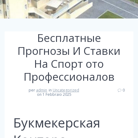
Бесплатные
Прогнозы И Ставки
На Спорт ото
Профессионалов
per
admin
in
Uncategorized
0
on 1 Febbraio 2025
Букмекерская