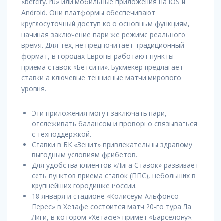
«betcity. ru» или мобильные приложения на iOS и
Android. Они платформы обеспечивают
круглосуточный доступ ко о основным функциям,
начиная заключение пари же режиме реального
время. Для тех, не предпочитает традиционный
формат, в городах Европы работают пункты
приема ставок «Бетсити». Букмекер предлагает
ставки а ключевые теннисные матчи мирового
уровня.
Эти приложения могут заключать пари,
отслеживать балансом и проворно связываться
с техподдержкой.
Ставки в БК «Зенит» привлекательны здравому
выгодным условиям фрибетов.
Для удобства клиентов «Лига Ставок» развивает
сеть пунктов приема ставок (ППС), небольших в
крупнейших городишке России.
18 января и стадионе «Колисеум Альфонсо
Перес» в Хетафе состоится матч 20-го тура Ла
Лиги, в котором «Хетафе» примет «Барселону».