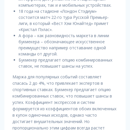
компьютерах, так и и мобильных устройствах.
18 года на стадионе «Лондон Стэдиум»
состоится матч 22-го тура Русской Премьер-
лиги, в который «Вест Хэм Юнайтед» примет
«Кристал Пэлас».
А фора – как разновидность маркета в линии
букмекера – обозначающее искусственное
преимущество например отставание одной
команды от другой.
Букмекер предлагает опцию комбинированных
ставок, не повышает шансы на успех.
Маржа для популярных событий составляет
спасась 2 до 4%, что привлекает экспертов в
спортивных ставках. Букмекер предлагает опцию
комбинированных ставок, что повышает шансы в
успех. Коэффициент экспрессов и систем
формируется из коэффициентов обоих включенных
в купон одиночных исходов, однако часто
достигает внушительных значений. Но
пропорционально этим цифрам всегда растет