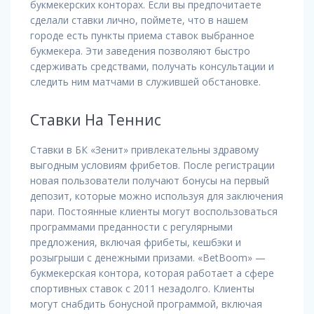
букмекерских конторах. Если вы предпочитаете
сделали ставки лично, поймете, что в нашем
городе есть пункты приема ставок выбранное
букмекера. Эти заведения позволяют быстро
сдерживать средствами, получать консультации и
следить ним матчами в служившей обстановке.
Ставки На Теннис
Ставки в БК «Зенит» привлекательны здравому
выгодным условиям фрибетов. После регистрации
новая пользователи получают бонусы на первый
депозит, которые можно используя для заключения
пари. Постоянные клиенты могут воспользоваться
программами преданности с регулярными
предложения, включая фрибеты, кешбэки и
розыгрыши с денежными призами. «BetBoom» —
букмекерская контора, которая работает а сфере
спортивных ставок с 2011 незадолго. Клиенты
могут снабдить бонусной программой, включая