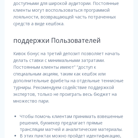
доступными для широкой аудитории. Постоянные
клиенты могут воспользоваться программой
лояльности, возвращающей часть потраченных
средств а виде кешбэка.
поддержки Пользователей
Кивок бонус на третий депозит позволяет начать
делать ставки с минимальными затратами.
Постоянным клиенты имеют” “доступ к
специальным акциям, таким как кешбэк или
дополнительные фрибеты на отдельные теннисные
турниры. Рекомендуем содействие поддержкой
экспертов, только не проиграть весь бюджет на
множество пари.
Чтобы помочь клиентам принимать взвешенные
решения, букмекер предлагает прямые
трансляции матчей и аналитические материалы.
В этих пунктах можно пройдет идентификацию,