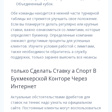
Объединенный кубок.
Обе команды находится в нижней части турнирной
таблицы же стремятся улучшить свое положение.
Если вы планируете делать регулярно или крупные
ставки, важно ознакомиться со лимитами, которые
определяет букмекер. Определенные компании
снижают допустимые проценты для успешных
клиентов. Изучите условия работой с лимитами,
также необходимости обратитесь а службу
поддержки, только заранее выяснить все нюансы.
только Сделать Ставку а Спорт В
Букмекерской Конторе Через
Интернет
Актуальные обстоятельствами фрибетов для
ставок на теннис надо узнать на официальном
сайте. Постоянные клиенты могут воспользоваться