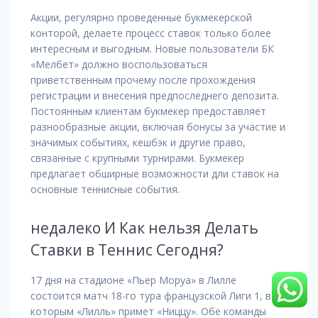
Акции, регулярно проведенные букмекерской
конторой, делаете процесс ставок только более
интересным и выгодным. Новые пользователи БК
«Мелбет» должно воспользоваться
приветственным прочему после прохождения
регистрации и внесения предпоследнего депозита.
Постоянным клиентам букмекер предоставляет
разнообразные акции, включая бонусы за участие и
значимых событиях, кешбэк и другие право,
связанные с крупными турнирами. Букмекер
предлагает обширные возможности дли ставок на
основные теннисные события.
недалеко И Как нельзя Делать
Ставки в Теннис Сегодня?
17 дня на стадионе «Пьер Моруа» в Лилле
состоится матч 18-го тура французской Лиги 1, в
которым «Лилль» примет «Ниццу». Обе команды