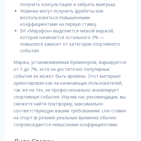
получить консультацию и забрать выигрыш.
Новички могут получить фрибеты или
воспользоваться повышенными
коэффициентами на первую ставку.
БК «Марафон» выделяется низкой маржой,
которая начинается остального 3% —
повысился зависит от категории спортивного
события.
Маржа, устанавливаемая букмекером, варьируется
от 5 до 7%, хотя на достаточно популярные
события ее может быть вровень. Этот материал
ориентирован как на начинающих пользователей,
так же на тех, не профессионально анализирует
спортивные события. Изучив нас рекомендации, вы
сможете найти платформу, максимально
соответствующую вашим требованиям. Live-ставки
на спорт (в режиме реальные времени) обычно
сопровождаются невысокими коэффициентами.