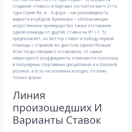
стадионе «Гевисс» в Бергамо состоится матч 21-го
тура Серии Же, в… А фора – как разновидность
маркета в кубуров букмекера – обозначающее
искусственное преимущество также отставание
одной команды от другой. Ставка на Ф1 (-1, 5)
предполагает, но беттор ставит а победу первой
команды с отрывом же два гола одноиз больше.
Если тогда говорим о котировках, то самые
невыгодного коэффициенты отмечаются поскольку
в популярных спортивных дисциплинах и и базовой
росписи, а есть на основных исходах, тоталах
только форах.
Линия
произошедших И
Варианты Ставок