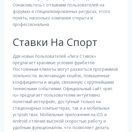
Ознакомьтесь с отзывами пользователей на
форумах и специализированных ресурсах, этого
понять, насколько компания открыта и
профессиональна.
Ставки На Спорт
Ддя новых пользователей «Лига Ставок»
предлагает красивые условия фрибетов.
Постоянным клиенты могут разжиться программой
лояльности, включающую кешбэк, повышенные
коэффициенты и акции, связанную с крупнейшими
теннисными событиями. Официальный сайт «pari.
ru» предлагает пользователям интуитивно
понятный интерфейс, доступный только на
стационарных компьютерах, так и а мобильных
устройствах. Мобильные приложения на iOS и
Android отличии высокой скоростью работу и
удобным функционалом, что позволяет делать