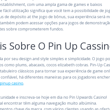
 establishment, com uma ampla gama de games e baixos
fácil utilização significa que você tem a possibilidade de jo
 de depósito at the jogo de bônus, sua experiência será m
tes também podem acessar opções para jogos de demonstraçã
ntes sobre comprometerem fundos.
s Sobre O Pin Up Cassi
 por seu design and style simples e simplicidade. O jogo p
os como plums, abacaxis, cocos elizabeth cobras. Pin-Up Ca
tabuleiro clássicos para tornar sua experiência de game onl
 confiável, há diferentes maneiras para os jogadores enche
pinup casino
.
tunidade e inscreva-se hoje em dia no Pin Upwards Casino!
inicial encontrar têm alguma navegação muito albúmina.
mentos chave da marca, com vários clientes usando as ofert