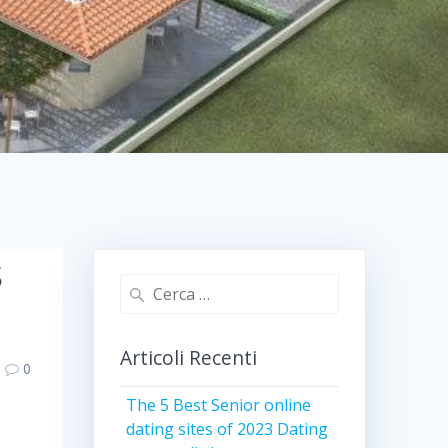
s
Ricerca
per:
Articoli Recenti
0
The 5 Best Senior online
dating sites of 2023 Dating