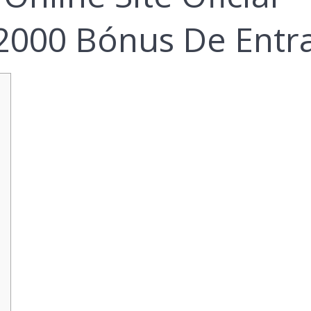
$2000 Bónus De Entr