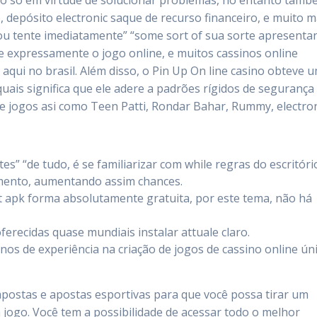
 depósito electronic saque de recurso financeiro, e muito m
 tente imediatamente” “some sort of sua sorte apresenta
be expressamente o jogo online, e muitos cassinos online
aqui no brasil. Além disso, o Pin Up On line casino obteve 
uais significa que ele adere a padrões rígidos de segurança
e jogos asi como Teen Patti, Rondar Bahar, Rummy, electro
tes” “de tudo, é se familiarizar com while regras do escritóri
mento, aumentando assim chances.
t apk forma absolutamente gratuita, por este tema, não há
ferecidas quase mundiais instalar attuale claro.
os de experiência na criação de jogos de cassino online ún
 apostas e apostas esportivas para que você possa tirar um
jogo. Você tem a possibilidade de acessar todo o melhor