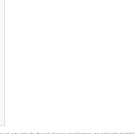
não só em virtude de solucionar problemas, no entanto tam