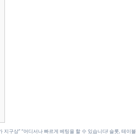
가 지구상” “어디서나 빠르게 베팅을 할 수 있습니다! 슬롯, 테이블