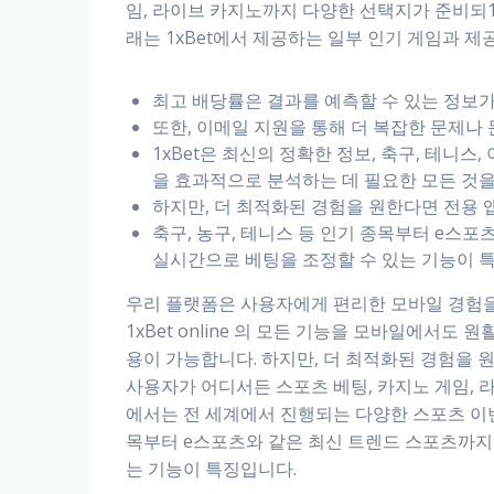
임, 라이브 카지노까지 다양한 선택지가 준비되1x
래는 1xBet에서 제공하는 일부 인기 게임과 제
최고 배당률은 결과를 예측할 수 있는 정보
또한, 이메일 지원을 통해 더 복잡한 문제나
1xBet은 최신의 정확한 정보, 축구, 테니스
을 효과적으로 분석하는 데 필요한 모든 것을
하지만, 더 최적화된 경험을 원한다면 전용 
축구, 농구, 테니스 등 인기 종목부터 e스
실시간으로 베팅을 조정할 수 있는 기능이 
우리 플랫폼은 사용자에게 편리한 모바일 경험을
1xBet online 의 모든 기능을 모바일에서도
용이 가능합니다. 하지만, 더 최적화된 경험을 원
사용자가 어디서든 스포츠 베팅, 카지노 게임, 
에서는 전 세계에서 진행되는 다양한 스포츠 이벤
목부터 e스포츠와 같은 최신 트렌드 스포츠까지
는 기능이 특징입니다.