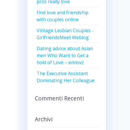
pros really love
Find love and friendship
with couples online
Vintage Lesbian Couples -
GirlfriendsMeet Weblog
Dating advice about Asian
men Who Want to Get a
hold of Love – emlovz
The Executive Assistant
Dominating Her Colleague
Commenti Recenti
Archivi