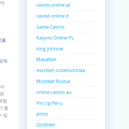
 아
casino online ar
.
casinò online it
Gama Casino
Kasyno Online PL
당률
king johnnie
Masalbet
 맞춰
mostbet ozbekistonda
Mostbet Russia
 사
online casino au
폼은
베팅
Pin Up Peru
기 종
pinco
수 있
Qizilbilet