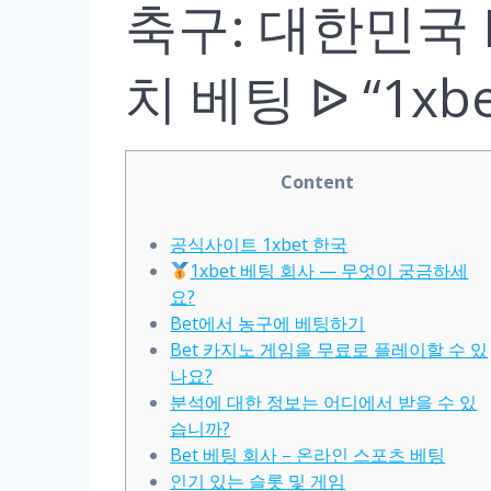
축구: 대한민국 
치 베팅 ᐉ “1xbe
Content
공식사이트 1xbet 한국
1xbet 베팅 회사 — 무엇이 궁금하세
요?
Bet에서 농구에 베팅하기
Bet 카지노 게임을 무료로 플레이할 수 있
나요?
분석에 대한 정보는 어디에서 받을 수 있
습니까?
Bet 베팅 회사 – 온라인 스포츠 베팅
인기 있는 슬롯 및 게임