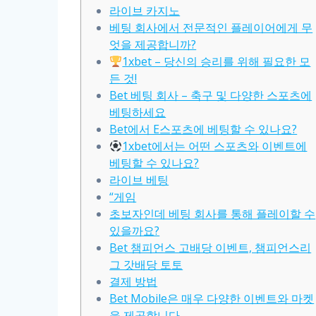
라이브 카지노
베팅 회사에서 전문적인 플레이어에게 무
엇을 제공합니까?
1xbet – 당신의 승리를 위해 필요한 모
든 것!
Bet 베팅 회사 – 축구 및 다양한 스포츠에
베팅하세요
Bet에서 E스포츠에 베팅할 수 있나요?
1xbet에서는 어떤 스포츠와 이벤트에
베팅할 수 있나요?
라이브 베팅
“게임
초보자인데 베팅 회사를 통해 플레이할 수
있을까요?
Bet 챔피언스 고배당 이벤트, 챔피언스리
그 갓배당 토토
결제 방법
Bet Mobile은 매우 다양한 이벤트와 마켓
을 제공합니다