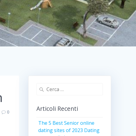
이
Ricerca
m
per:
Articoli Recenti
0
The 5 Best Senior online
dating sites of 2023 Dating