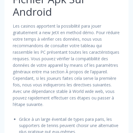
Android
Les casinos apportent la possibilité para jouer
gratuitement a new JetX en method démo. Pour réduire
votre temps à vérifier ces données, nous vous
recommandons de consulter votre tableau qui
rassemble les PC présentant toutes les caractéristiques
requises. Vous pouvez vérifier la compatibilité des
données de votre appareil by means of les paramètres
généraux entre ma section À propos de l’appareil.
Cependant, si les joueurs faites cela serve la première
fois, nous vous indiquerons les directives suivantes.
Avec une dépendance stable à World wide web, vous
pouvez rapidement effectuer ces étapes ou passer à
l’étape suivante.
Grâce à un large éventail de types para paris, les
supporters de tennis peuvent choisir une alternative
plus pratique put eux-mêmes.