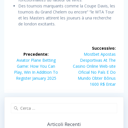
Des tournois marquants comme la Coupe Davis, les
tournois du Grand Chelem ou encore” “le WTA Tour
et les Masters attirent les joueurs à una recherche
de london excitants.
Navigazione
Successivo:
articoli
Articolo
Precedente:
Mostbet Apostas
Articolo
successivo:
Aviator Plane Betting
Desportivas At The
precedente:
Game: How You Can
Casino Online Web-site
Play, Win In Addition To
Oficial No País E Do
Register January 2025
Mundo Obter Bônus
1600 R$ Entar
Ricerca
per:
Articoli Recenti