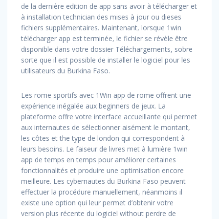
de la dernière edition de app sans avoir à télécharger et
à installation technician des mises à jour ou dieses
fichiers supplémentaires. Maintenant, lorsque 1win
télécharger app est terminée, le fichier se révèle être
disponible dans votre dossier Téléchargements, sobre
sorte que il est possible de installer le logiciel pour les
utilisateurs du Burkina Faso.
Les rome sportifs avec 1Win app de rome offrent une
expérience inégalée aux beginners de jeux. La
plateforme offre votre interface accueillante qui permet
aux internautes de sélectionner aisément le montant,
les côtes et the type de london qui correspondent à
leurs besoins. Le faiseur de livres met à lumière 1win
app de temps en temps pour améliorer certaines
fonctionnalités et produire une optimisation encore
meilleure. Les cybernautes du Burkina Faso peuvent
effectuer la procédure manuellement, néanmoins il
existe une option qui leur permet d’obtenir votre
version plus récente du logiciel without perdre de