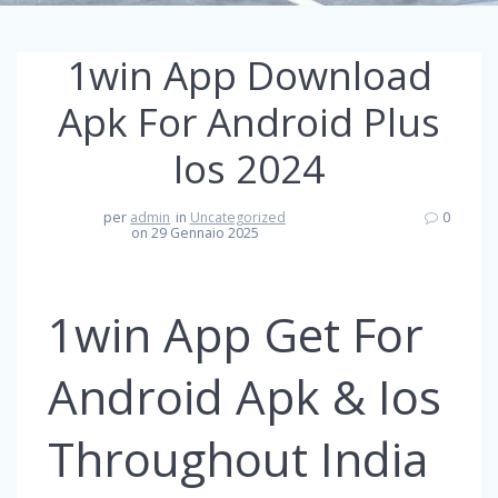
1win App Download
Apk For Android Plus
Ios 2024
per
admin
in
Uncategorized
0
on 29 Gennaio 2025
1win App Get For
Android Apk & Ios
Throughout India