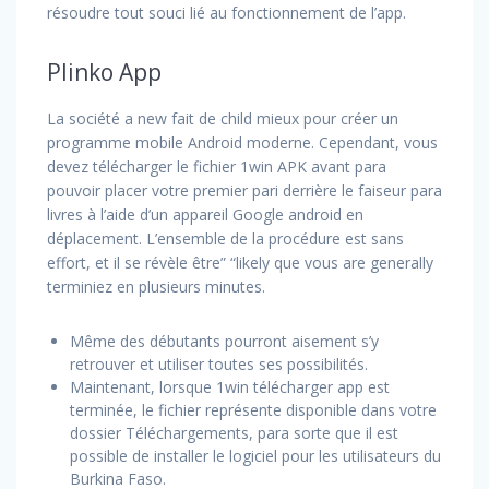
résoudre tout souci lié au fonctionnement de l’app.
Plinko App
La société a new fait de child mieux pour créer un
programme mobile Android moderne. Cependant, vous
devez télécharger le fichier 1win APK avant para
pouvoir placer votre premier pari derrière le faiseur para
livres à l’aide d’un appareil Google android en
déplacement. L’ensemble de la procédure est sans
effort, et il se révèle être” “likely que vous are generally
terminiez en plusieurs minutes.
Même des débutants pourront aisement s’y
retrouver et utiliser toutes ses possibilités.
Maintenant, lorsque 1win télécharger app est
terminée, le fichier représente disponible dans votre
dossier Téléchargements, para sorte que il est
possible de installer le logiciel pour les utilisateurs du
Burkina Faso.