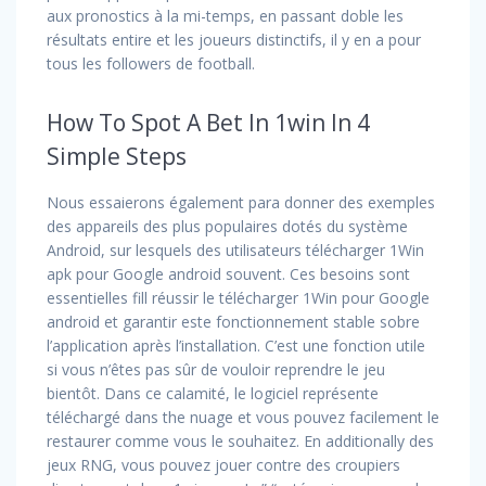
aux pronostics à la mi-temps, en passant doble les
résultats entire et les joueurs distinctifs, il y en a pour
tous les followers de football.
How To Spot A Bet In 1win In 4
Simple Steps
Nous essaierons également para donner des exemples
des appareils des plus populaires dotés du système
Android, sur lesquels des utilisateurs télécharger 1Win
apk pour Google android souvent. Ces besoins sont
essentielles fill réussir le télécharger 1Win pour Google
android et garantir este fonctionnement stable sobre
l’application après l’installation. C’est une fonction utile
si vous n’êtes pas sûr de vouloir reprendre le jeu
bientôt. Dans ce calamité, le logiciel représente
téléchargé dans the nuage et vous pouvez facilement le
restaurer comme vous le souhaitez. En additionally des
jeux RNG, vous pouvez jouer contre des croupiers