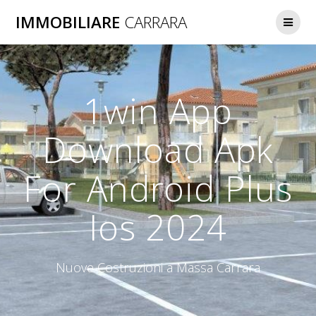
Salta
IMMOBILIARE
CARRARA
al
contenuto
1win App
Download Apk
For Android Plus
Ios 2024
Nuove Costruzioni a Massa Carrara