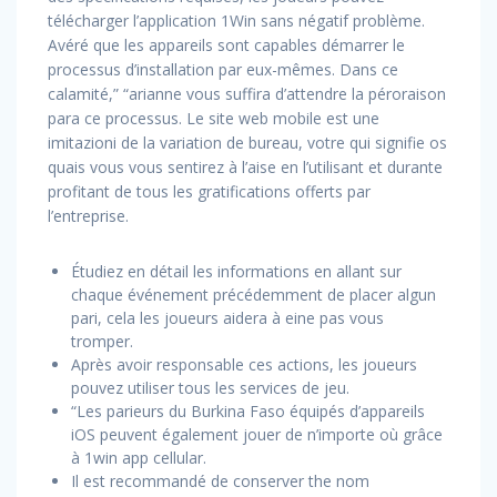
télécharger l’application 1Win sans négatif problème.
Avéré que les appareils sont capables démarrer le
processus d’installation par eux-mêmes. Dans ce
calamité,” “arianne vous suffira d’attendre la péroraison
para ce processus. Le site web mobile est une
imitazioni de la variation de bureau, votre qui signifie os
quais vous vous sentirez à l’aise en l’utilisant et durante
profitant de tous les gratifications offerts par
l’entreprise.
Étudiez en détail les informations en allant sur
chaque événement précédemment de placer algun
pari, cela les joueurs aidera à eine pas vous
tromper.
Après avoir responsable ces actions, les joueurs
pouvez utiliser tous les services de jeu.
“Les parieurs du Burkina Faso équipés d’appareils
iOS peuvent également jouer de n’importe où grâce
à 1win app cellular.
Il est recommandé de conserver the nom