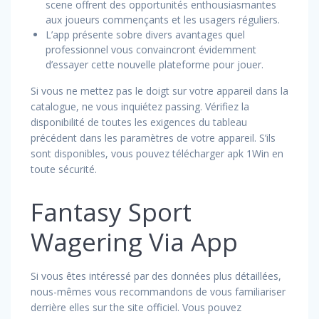
scene offrent des opportunités enthousiasmantes
aux joueurs commençants et les usagers réguliers.
L’app présente sobre divers avantages quel
professionnel vous convaincront évidemment
d’essayer cette nouvelle plateforme pour jouer.
Si vous ne mettez pas le doigt sur votre appareil dans la
catalogue, ne vous inquiétez passing. Vérifiez la
disponibilité de toutes les exigences du tableau
précédent dans les paramètres de votre appareil. S’ils
sont disponibles, vous pouvez télécharger apk 1Win en
toute sécurité.
Fantasy Sport
Wagering Via App
Si vous êtes intéressé par des données plus détaillées,
nous-mêmes vous recommandons de vous familiariser
derrière elles sur the site officiel. Vous pouvez