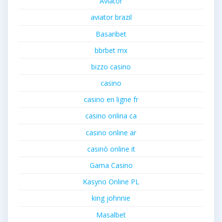
Aviator
aviator brazil
Basaribet
bbrbet mx
bizzo casino
casino
casino en ligne fr
casino onlina ca
casino online ar
casinò online it
Gama Casino
Kasyno Online PL
king johnnie
Masalbet