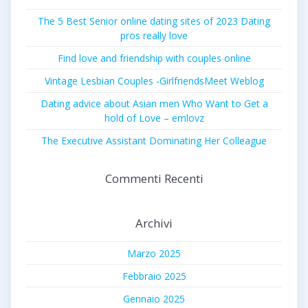
The 5 Best Senior online dating sites of 2023 Dating
pros really love
Find love and friendship with couples online
Vintage Lesbian Couples -GirlfriendsMeet Weblog
Dating advice about Asian men Who Want to Get a
hold of Love – emlovz
The Executive Assistant Dominating Her Colleague
Commenti Recenti
Archivi
Marzo 2025
Febbraio 2025
Gennaio 2025