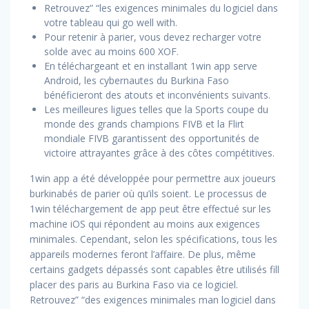
Retrouvez” “les exigences minimales du logiciel dans
votre tableau qui go well with.
Pour retenir à parier, vous devez recharger votre
solde avec au moins 600 XOF.
En téléchargeant et en installant 1win app serve
Android, les cybernautes du Burkina Faso
bénéficieront des atouts et inconvénients suivants.
Les meilleures ligues telles que la Sports coupe du
monde des grands champions FIVB et la Flirt
mondiale FIVB garantissent des opportunités de
victoire attrayantes grâce à des côtes compétitives.
1win app a été développée pour permettre aux joueurs
burkinabés de parier où qu’ils soient. Le processus de
1win téléchargement de app peut être effectué sur les
machine iOS qui répondent au moins aux exigences
minimales. Cependant, selon les spécifications, tous les
appareils modernes feront l’affaire. De plus, même
certains gadgets dépassés sont capables être utilisés fill
placer des paris au Burkina Faso via ce logiciel.
Retrouvez” “des exigences minimales man logiciel dans