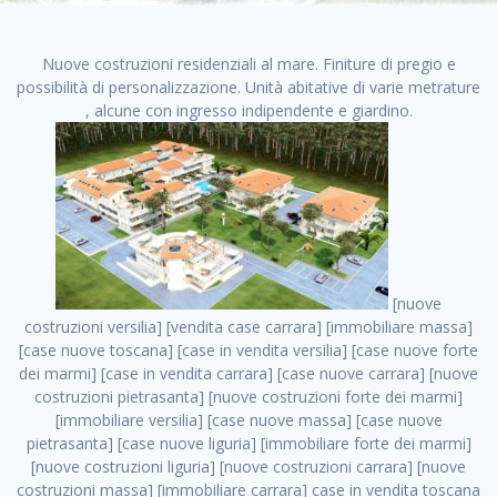
Nuove costruzioni residenziali al mare. Finiture di pregio e
possibilità di personalizzazione. Unità abitative di varie metrature
, alcune con ingresso indipendente e giardino.
[nuove costruzioni versilia] [vendita case carrara] [immobiliare massa] [case nuove toscana] [case in vendita versilia] [case nuove forte dei marmi] [case in vendita carrara] [case nuove carrara] [nuove costruzioni pietrasanta] [nuove costruzioni forte dei marmi] [immobiliare versilia] [case nuove massa] [case nuove pietrasanta] [case nuove liguria] [immobiliare forte dei marmi] [nuove costruzioni liguria] [nuove costruzioni carrara] [nuove costruzioni massa] [immobiliare carrara] case in vendita toscana [immobiliare liguria] [case in vendita massa] [vendita case massa] [vendita case versilia] [nuove costruzioni toscana] [immobiliare pietrasanta] [immobiliare toscana] [case nuove versilia] nuove costruzioni case nuove in vendita case nuove case in costruzione case nuova costruzione appartamenti nuova costruzione case in vendita nuove costruzioni terreno edificabile nuove costruzioni milano marina di carrara carrara massa massa carrara toscana versilia case in vendita a milano case in vendita a roma appartamenti nuovi in vendita vendita case milano case in vendita torino case in vendita milano case di nuova costruzione nuove costruzioni roma case in vendita roma , ville in costruzione . vendita case roma vendita case torino villette nuova costruzione vendita case privati cerco casa milano vendita case impresa edile vendita case genova vendita immobili vendita case nuove cerco casa ville nuova costruzione annunci case in vendita case in vendita nuova costruzione nuove case in vendita case in vendita da privati villette a schiera cerco casa in vendita case in affitto vendita nuove costruzioni costruire case affitto affitto negozio milano cerco casa roma cerco casa nuova costruzione appartamenti in costruzione, ville in costruzione . case nuove vendita case in vendita nuove case nuove milano nuove costruzioni morena case in vendita costruzioni case case in vendita tor vergata nuova annunci vendita case case in vendita milano centro, ville in costruzione . vendita case nuova costruzione case in vendita privati agenzia immobiliare appartamenti di nuova costruzione ville in costruzione case in vendita a opera nuova costruzione nuove costruzioni torino, ville in costruzione . appartamenti nuovi impresa edile roma trova casa costruzioni nuove appartamenti in affitto cantieri in costruzione, ville in costruzione . immobiliare nuove costruzioni case in vendita dragona appartamenti in vendita siti vendita case case in vendita roma nord nuovi costruzioni ville nuove in vendita nuove costruzioni in vendita trovocasa cerco casa affitto villette in vendita nuove costruzioni immobiliari nuove costruzioni bologna toscano immobiliare palermo nuovi appartamenti vendita case dragona nuova costruzione case in vendita villaggio prenestino, ville in costruzione . case in vendita dal costruttore imprese edili torino nuove costruzioni firenze immobiliare case nuove in costruzione toscano immobiliare milano, ville in costruzione . casanuova case in vendita acilia dragona case in vendita di nuova costruzione case in vendita da costruttore nuove costruzioni eur case e cantieri appartamenti in vendita nuova costruzione case in vendita a dragona roma case in vendita nuove case in costruzione porta portese immobiliare appartamenti cerco casa disperatamente case in vendita torresina cascine in vendita vendita immobili roma, ville in costruzione . milano nuove costruzioni morena case in vendita costruzioni edili nuove costruzioni catania visure catastali on line gratis nuove costruzioni monza case in costruzione milano, ville in costruzione . nuove costruzioni boccea vendita immobili milano attico immobiliare roma vendita imprese edili bergamo impresa edile bologna case in vendita a classe appartamento nuovo nuove costruzioni pietralata case costruzione case in vendita roma sud nuove costruzioni residenziali a milano appartamenti nuova costruzione milano case in vendita boccea case in vendita morena nuove costruzioni vendita immobili privati, ville in costruzione . comprare casa nuova costruzione case in vendita con leasing case in vendita ostia antica case nuova costruzione milano appartamenti nuovi milano case nuove roma nuove costruzioni bari edilizia convenzionata case in vendita a tortona villaggio prenestino case in vendita toscano immobiliare professione casa nuove costruzioni parma impresa costruzioni nuove case nuove costruzioni bergamo vendita immobili torino ville di nuova costruzione solo affitti appartamento nuovo in vendita appartamenti nuova costruzione roma case nuova costruzione roma, ville in costruzione . nuove costruzioni a milano case in costruzione roma impresa di costruzioni grimaldi immobiliare costruzioni villetta nuova costruzione case in vendita da imprese edili cerco casa a acquisto casa in costruzione nuove costruzioni mare costruzioni immobiliari cantieri nuove costruzioni acquisto casa nuova costruzione nuove costruzioni padova comprare casa in costruzione impresa edile napoli nuove costruzioni pescara casa risorse immobiliari, ville in costruzione . immobili in costruzione villette nuove villette nuove in vendita gabetti imprese edili verona nuove costruzioni milano sud nuovi immobili nuove costruzioni legnano, ville in costruzione . cantieri nuove costruzioni milano villa nuova case vendita nuove costruzioni appartamenti in vendita nuovi immobili nuovi costruttori case imprese edili brescia nuovi appartamenti milano case in vendita selva nera casa nuova retecasa case nuova costruzione in vendita monolocale imprese edili firenze imprese edili padova frimm vendita case dragona nuove costruzioni vendita imprese edili parma imprese di costruzioni milano immobiliare toscano frimm immobiliare roma case case dal costruttore acquisto terreno agricolo imprese edili italiane roma vende casa case nuove a milano nuove costruzioni a roma imprese costruzioni roma cerco casa nuova immobili di nuova costruzione case in vendita castelverde roma impresa edile palermo rent to buy roma nuove costruzioni, ville in costruzione . tempocasa case in vendita a riscatto nuove costruzioni varese nuove costruzioni bolzano vendita case in costruzione nuove costruzioni lecce cantiere milano costruire villa imprese edili treviso impresa edile catania case in vendita roma tiburtina vendita appartamenti nuova costruzione vendita immobili commerciali case nuove in vendita milano nuove costruzioni seregno cerca casa vendita cerco casa milano vendita nuove costruzioni milano ovest vendita case nuove milano imprese edili modena nuove costruzioni milano centro case in vendita aranova nuove abitazioni, ville in costruzione ., ville in costruzione . nuove costruzioni brescia nuove costruzioni como appartamenti nuovi in vendita a milano case in vendita bologna nuove costruzioni appartamenti in vendita milano nuova costruzione imprese edili como morena nuove costruzioni nuove costruzioni case vendita appartamenti nuovi nuove costruzioni salerno eurekasa villette in costruzione bilocali nuovi case nuove in vendita a roma case in vendita con permuta nuove costruzioni trento impresa edile varese imprese costruzioni milano imprese edili venezia case in vendita prenestina imprese edili spa nuove costruzioni gallarate roma nuove costruzioni case in nuova costruzione nuovi case nuove in vendita a milano nuove costruzioni loano nuovi cantieri milano imprese edili novara case in vendita roma est imprese di costruzioni roma appartamenti in costruzione milano nuovi cantieri cerco casa vendita milano nuove costruzioni brugherio vendita case da imprese edili imprese edili udine nuove costruzioni direttamente dal costruttore imprese edili vicenza case in vendita a loano nuova costruzione nuove villette prezzi case nuove case in vendita in costruzione compravendita terreno agricolo cantiere, ville in costruzione . case in vendita milano navigli costruzione nuova casa costruzioni nuove milano nuove costruzioni roma rent to buy nuove costruzioni taranto palazzo in costruzione vendita appartamenti nuova costruzione milano centro costruzioni milano case in vendita milano nuove costruzioni case in vendita milano sud impresa edile como case nuove a roma boccea case in vendita imprese edili trento nuove costruzioni buccinasco case in costruzione a milano nuove costruzioni ripamonti case in vendita a salerno nuove costruzioni nuove residenze milano case nuove vendita milano nuove costruzioni milano nord nuove costruzioni livorno vendita nuove costruzioni roma nuove costruzioni liguria costruzioni roma cerco casa roma vendita nuove costruzioni classe a impresa edile rimini nuovi annunci case in vendita nuove costruzioni magenta todini costruzioni case grezze in vendita vendita appartamenti nuovi milano case in vendita gallaratese milano nuove costruzioni arezzo, ville in costruzione . case in vendita castelverde case nuove dal costruttore nuovo appartamento nuove costruzioni desenzano imprese edili lombardia imprese edili veneto appartamenti in costruzione roma case vendita pescara nuove costruzioni case in vendita ad acilia imprese edili verona e provincia nuove costruzioni desio appartamenti classe a milano firenze nuove costruzioni pirelli re immobiliare grandi imprese di costruzioni case in vendita torresina roma case in vendita navigli milano nuove costruzioni roma centro nuovecostruzioni appartamenti nuovi a milano impresa edile ancona nuove residenze dragona case in vendita nuove costruzioni brindisi vendita nuove costruzioni milano case in vendita arredate nuove case milano case nuove milano centro sito impresa edile nuove costruzioni montesilvano case vendita monza nuove c