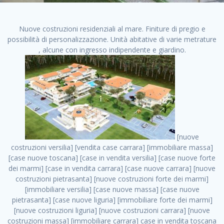
Nuove costruzioni residenziali al mare. Finiture di pregio e
possibilità di personalizzazione. Unità abitative di varie metrature
, alcune con ingresso indipendente e giardino.
[nuove costruzioni versilia] [vendita case carrara] [immobiliare massa] [case nuove toscana] [case in vendita versilia] [case nuove forte dei marmi] [case in vendita carrara] [case nuove carrara] [nuove costruzioni pietrasanta] [nuove costruzioni forte dei marmi] [immobiliare versilia] [case nuove massa] [case nuove pietrasanta] [case nuove liguria] [immobiliare forte dei marmi] [nuove costruzioni liguria] [nuove costruzioni carrara] [nuove costruzioni massa] [immobiliare carrara] case in vendita toscana [immobiliare liguria] [case in vendita massa] [vendita case massa] [vendita case versilia] [nuove costruzioni toscana] [immobiliare pietrasanta] [immobiliare toscana] [case nuove versilia] nuove costruzioni case nuove in vendita case nuove case in costruzione case nuova costruzione appartamenti nuova costruzione case in vendita nuove costruzioni terreno edificabile nuove costruzioni milano marina di carrara carrara massa massa carrara toscana versilia case in vendita a milano case in vendita a roma appartamenti nuovi in vendita vendita case milano case in vendita torino case in vendita milano case di nuova costruzione nuove costruzioni roma case in vendita roma , vendita nuove costruzioni . vendita case roma vendita case torino villette nuova costruzione vendita case privati cerco casa milano vendita case impresa edile vendita case genova vendita immobili vendita case nuove cerco casa ville nuova costruzione annunci case in vendita case in vendita nuova costruzione nuove case in vendita case in vendita da privati villette a schiera cerco casa in vendita case in affitto vendita nuove costruzioni costruire case affitto affitto negozio milano cerco casa roma cerco casa nuova costruzione appartamenti in costruzione, vendita nuove costruzioni . case nuove vendita case in vendita nuove case nuove milano nuove costruzioni morena case in vendita costruzioni case case in vendita tor vergata nuova annunci vendita case case in vendita milano centro, vendita nuove costruzioni . vendita case nuova costruzione case in vendita privati agenzia immobiliare appartamenti di nuova costruzione ville in costruzione case in vendita a opera nuova costruzione nuove costruzioni torino, vendita nuove costruzioni . appartamenti nuovi impresa edile roma trova casa costruzioni nuove appartamenti in affitto cantieri in costruzione, vendita nuove costruzioni . immobiliare nuove costruzioni case in vendita dragona appartamenti in vendita siti vendita case case in vendita roma nord nuovi costruzioni ville nuove in vendita nuove costruzioni in vendita trovocasa cerco casa affitto villette in vendita nuove costruzioni immobiliari nuove costruzioni bologna toscano immobiliare palermo nuovi appartamenti vendita case dragona nuova costruzione case in vendita villaggio prenestino, vendita nuove costruzioni . case in vendita dal costruttore imprese edili torino nuove costruzioni firenze immobiliare case nuove in costruzione toscano immobiliare milano, vendita nuove costruzioni . casanuova case in vendita acilia dragona case in vendita di nuova costruzione case in vendita da costruttore nuove costruzioni eur case e cantieri appartamenti in vendita nuova costruzione case in vendita a dragona roma case in vendita nuove case in costruzione porta portese immobiliare appartamenti cerco casa disperatamente case in vendita torresina cascine in vendita vendita immobili roma, vendita nuove costruzioni . milano nuove costruzioni morena case in vendita costruzioni edili nuove costruzioni catania visure catastali on line gratis nuove costruzioni monza case in costruzione milano, vendita nuove costruzioni . nuove costruzioni boccea vendita immobili milano attico immobiliare roma vendita imprese edili bergamo impresa edile bologna case in vendita a classe appartamento nuovo nuove costruzioni pietralata case costruzione case in vendita roma sud nuove costruzioni residenziali a milano appartamenti nuova costruzione milano case in vendita boccea case in vendita morena nuove costruzioni vendita immobili privati, vendita nuove costruzioni . comprare casa nuova costruzione case in vendita con leasing case in vendita ostia antica case nuova costruzione milano appartamenti nuovi milano case nuove roma nuove costruzioni bari edilizia convenzionata case in vendita a tortona villaggio prenestino case in vendita toscano immobiliare professione casa nuove costruzioni parma impresa costruzioni nuove case nuove costruzioni bergamo vendita immobili torino ville di nuova costruzione solo affitti appartamento nuovo in vendita appartamenti nuova costruzione roma case nuova costruzione roma, vendita nuove costruzioni . nuove costruzioni a milano case in costruzione roma impresa di costruzioni grimaldi immobiliare costruzioni villetta nuova costruzione case in vendita da imprese edili cerco casa a acquisto casa in costruzione nuove costruzioni mare costruzioni immobiliari cantieri nuove costruzioni acquisto casa nuova costruzione nuove costruzioni padova comprare casa in costruzione impresa edile napoli nuove costruzioni pescara casa risorse immobiliari, vendita nuove costruzioni . immobili in costruzione villette nuove villette nuove in vendita gabetti imprese edili verona nuove costruzioni milano sud nuovi immobili nuove costruzioni legnano, vendita nuove costruzioni . cantieri nuove costruzioni milano villa nuova case vendita nuove costruzioni appartamenti in vendita nuovi immobili nuovi costruttori case imprese edili brescia nuovi appartamenti milano case in vendita selva nera casa nuova retecasa case nuova costruzione in vendita monolocale imprese edili firenze imprese edili padova frimm vendita case dragona nuove costruzioni vendita imprese edili parma imprese di costruzioni milano immobiliare toscano frimm immobiliare roma case case dal costruttore acquisto terreno agricolo imprese edili italiane roma vende casa case nuove a milano nuove costruzioni a roma imprese costruzioni roma cerco casa nuova immobili di nuova costruzione case in vendita castelverde roma impresa edile palermo rent to buy roma nuove costruzioni, vendita nuove costruzioni . tempocasa case in vendita a riscatto nuove costruzioni varese nuove costruzioni bolzano vendita case in costruzione nuove costruzioni lecce cantiere milano costruire villa imprese edili treviso impresa edile catania case in vendita roma tiburtina vendita appartamenti nuova costruzione vendita immobili commerciali case nuove in vendita milano nuove costruzioni seregno cerca casa vendita cerco casa milano vendita nuove costruzioni milano ovest vendita case nuove milano imprese edili modena nuove costruzioni milano centro case in vendita aranova nuove abitazioni, vendita nuove costruzioni ., vendita nuove costruzioni . nuove costruzioni brescia nuove costruzioni como appartamenti nuovi in vendita a milano case in vendita bologna nuove costruzioni appartamenti in vendita milano nuova costruzione imprese edili como morena nuove costruzioni nuove costruzioni case vendita appartamenti nuovi nuove costruzioni salerno eurekasa villette in costruzione bilocali nuovi case nuove in vendita a roma case in vendita con permuta nuove costruzioni trento impresa edile varese imprese costruzioni milano imprese edili venezia case in vendita prenestina imprese edili spa nuove costruzioni gallarate roma nuove costruzioni case in nuova costruzione nuovi case nuove in vendita a milano nuove costruzioni loano nuovi cantieri milano imprese edili novara case in vendita roma est imprese di costruzioni roma appartamenti in costruzione milano nuovi cantieri cerco casa vendita milano nuove costruzioni brugherio vendita case da imprese edili imprese edili udine nuove costruzioni direttamente dal costruttore imprese edili vicenza case in vendita a loano nuova costruzione nuove villette prezzi case nuove case in vendita in costruzione compravendita terreno agricolo cantiere, vendita nuove costruzioni . case in vendita milano navigli costruzione nuova casa costruzioni nuove milano nuove costruzioni roma rent to buy nuove costruzioni taranto palazzo in costruzione vendita appartamenti nuova costruzione milano centro costruzioni milano case in vendita milano nuove costruzioni case in vendita milano sud impresa edile como case nuove a roma boccea case in vendita imprese edili trento nuove costruzioni buccinasco case in costruzione a milano nuove costruzioni ripamonti case in vendita a salerno nuove costruzioni nuove residenze milano case nuove vendita milano nuove costruzioni milano nord nuove costruzioni livorno vendita nuove costruzioni roma nuove costruzioni liguria costruzioni roma cerco casa roma vendita nuove costruzioni classe a impresa edile rimini nuovi annunci case in vendita nuove costruzioni magenta todini costruzioni case grezze in vendita vendita appartamenti nuovi milano case in vendita gallaratese milano nuove costruzioni arezzo, vendita nuove costruzioni . case in vendita castelverde case nuove dal costruttore nuovo appartamento nuove costruzioni desenzano imprese edili lombardia imprese edili veneto appartamenti in costruzione roma case vendita pescara nuove costruzioni case in vendita ad acilia imprese edili verona e provincia nuove costruzioni desio appartamenti classe a milano firenze nuove costruzioni pirelli re immobiliare grandi imprese di costruzioni case in vendita torresina roma case in vendita navigli milano nuove costruzioni roma centro nuovecostruzioni appartamenti nuovi a milano impresa edile ancona nuove residenze dragona case in vendita nuove costruzioni brindisi vendita nuove costruzioni milano case in vendita arredate nuove case milano case nuove mil