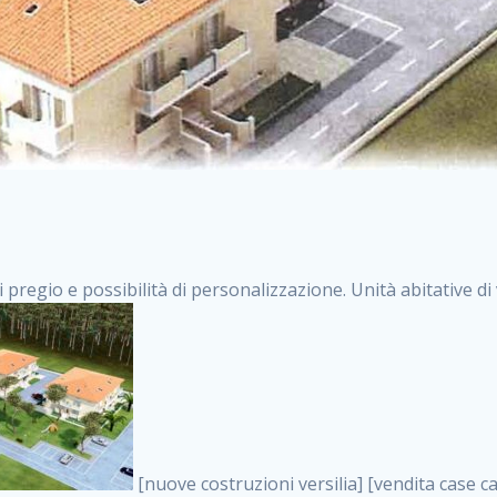
i pregio e possibilità di personalizzazione. Unità abitative d
[nuove costruzioni versilia] [vendita case carrara] [immobiliare massa] [case nuove toscana] [case in vendita versilia] [case nuove forte dei marmi] [case in vendita carrara] [case nuove carrara] [nuove costruzioni pietrasanta] [nuove costruzioni forte dei marmi] [immobiliare versilia] [case nuove massa] [case nuove pietrasanta] [case nuove liguria] [immobiliare forte dei marmi] [nuove costruzioni liguria] [nuove costruzioni carrara] [nuove costruzioni massa] [immobiliare carrara] case in vendita toscana [immobiliare liguria] [case in vendita massa] [vendita case massa] [vendita case versilia] [nuove costruzioni toscana] [immobiliare pietrasanta] [immobiliare toscana] [case nuove versilia] nuove costruzioni case nuove in vendita case nuove case in costruzione case nuova costruzione appartamenti nuova costruzione case in vendita nuove costruzioni terreno edificabile nuove costruzioni milano marina di carrara carrara massa massa carrara toscana versilia case in vendita a milano case in vendita a roma appartamenti nuovi in vendita vendita case milano case in vendita torino case in vendita milano case di nuova costruzione nuove costruzioni roma case in vendita roma , vendita immobili commerciali . vendita case roma vendita case torino villette nuova costruzione vendita case privati cerco casa milano vendita case impresa edile vendita case genova vendita immobili vendita case nuove cerco casa ville nuova costruzione annunci case in vendita case in vendita nuova costruzione nuove case in vendita case in vendita da privati villette a schiera cerco casa in vendita case in affitto vendita nuove costruzioni costruire case affitto affitto negozio milano cerco casa roma cerco casa nuova costruzione appartamenti in costruzione, vendita immobili commerciali . case nuove vendita case in vendita nuove case nuove milano nuove costruzioni morena case in vendita costruzioni case case in vendita tor vergata nuova annunci vendita case case in vendita milano centro, vendita immobili commerciali . vendita case nuova costruzione case in vendita privati agenzia immobiliare appartamenti di nuova costruzione ville in costruzione case in vendita a opera nuova costruzione nuove costruzioni torino, vendita immobili commerciali . appartamenti nuovi impresa edile roma trova casa costruzioni nuove appartamenti in affitto cantieri in costruzione, vendita immobili commerciali . immobiliare nuove costruzioni case in vendita dragona appartamenti in vendita siti vendita case case in vendita roma nord nuovi costruzioni ville nuove in vendita nuove costruzioni in vendita trovocasa cerco casa affitto villette in vendita nuove costruzioni immobiliari nuove costruzioni bologna toscano immobiliare palermo nuovi appartamenti vendita case dragona nuova costruzione case in vendita villaggio prenestino, vendita immobili commerciali . case in vendita dal costruttore imprese edili torino nuove costruzioni firenze immobiliare case nuove in costruzione toscano immobiliare milano, vendita immobili commerciali . casanuova case in vendita acilia dragona case in vendita di nuova costruzione case in vendita da costruttore nuove costruzioni eur case e cantieri appartamenti in vendita nuova costruzione case in vendita a dragona roma case in vendita nuove case in costruzione porta portese immobiliare appartamenti cerco casa disperatamente case in vendita torresina cascine in vendita vendita immobili roma, vendita immobili commerciali . milano nuove costruzioni morena case in vendita costruzioni edili nuove costruzioni catania visure catastali on line gratis nuove costruzioni monza case in costruzione milano, vendita immobili commerciali . nuove costruzioni boccea vendita immobili milano attico immobiliare roma vendita imprese edili bergamo impresa edile bologna case in vendita a classe appartamento nuovo nuove costruzioni pietralata case costruzione case in vendita roma sud nuove costruzioni residenziali a milano appartamenti nuova costruzione milano case in vendita boccea case in vendita morena nuove costruzioni vendita immobili privati, vendita immobili commerciali . comprare casa nuova costruzione case in vendita con leasing case in vendita ostia antica case nuova costruzione milano appartamenti nuovi milano case nuove roma nuove costruzioni bari edilizia convenzionata case in vendita a tortona villaggio prenestino case in vendita toscano immobiliare professione casa nuove costruzioni parma impresa costruzioni nuove case nuove costruzioni bergamo vendita immobili torino ville di nuova costruzione solo affitti appartamento nuov