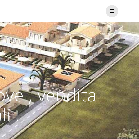
ve , vendita
i .