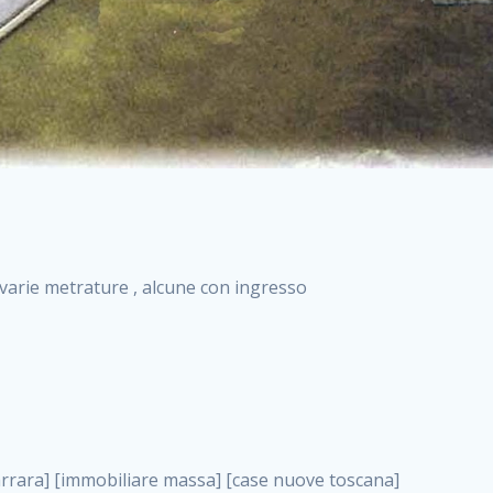
i varie metrature , alcune con ingresso
o in vendita appartamenti nuova costruzione roma case nuova costruzione roma, vendita immobili commerciali . nuove costruzioni a milano case in costruzione roma impresa di costruzioni grimaldi immobiliare costruzioni villetta nuova costruzione case in vendita da imprese edili cerco casa a acquisto casa in costruzione nuove costruzioni mare costruzioni immobiliari cantieri nuove costruzioni acquisto casa nuova costruzione nuove costruzioni padova comprare casa in costruzione impresa edile napoli nuove costruzioni pescara casa risorse immobiliari, vendita immobili commerciali . immobili in costruzione villette nuove villette nuove in vendita gabetti imprese edili verona nuove costruzioni milano sud nuovi immobili nuove costruzioni legnano, vendita immobili commerciali . cantieri nuove costruzioni milano villa nuova case vendita nuove costruzioni appartamenti in vendita nuovi immobili nuovi costruttori case imprese edili brescia nuovi appartamenti milano case in vendita selva nera casa nuova retecasa case nuova costruzione in vendita monolocale imprese edili firenze imprese edili padova frimm vendita case dragona nuove costruzioni vendita imprese edili parma imprese di costruzioni milano immobiliare toscano frimm immobiliare roma case case dal costruttore acquisto terreno agricolo imprese edili italiane roma vende casa case nuove a milano nuove costruzioni a roma imprese costruzioni roma cerco casa nuova immobili di nuova costruzione case in vendita castelverde roma impresa edile palermo rent to buy roma nuove costruzioni, vendita immobili commerciali . tempocasa case in vendita a riscatto nuove costruzioni varese nuove costruzioni bolzano vendita case in costruzione nuove costruzioni lecce cantiere milano costruire villa imprese edili treviso impresa edile catania case in vendita roma tiburtina vendita appartamenti nuova costruzione vendita immobili commerciali case nuove in vendita milano nuove costruzioni seregno cerca casa vendita cerco casa milano vendita nuove costruzioni milano ovest vendita case nuove milano imprese edili modena nuove costruzioni milano centro case in vendita aranova nuove abitazioni, vendita immobili commerciali ., vendita immobili commerciali . nuove costruzioni brescia nuove costruzioni como appartamenti nuovi in vendita a milano case in vendita bologna nuove costruzioni appartamenti in vendita milano nuova costruzione imprese edili como morena nuove costruzioni nuove costruzioni case vendita appartamenti nuovi nuove costruzioni salerno eurekasa villette in costruzione bilocali nuovi case nuove in vendita a roma case in vendita con permuta nuove costruzioni trento impresa edile varese imprese costruzioni milano imprese edili venezia case in vendita prenestina imprese edili spa nuove costruzioni gallarate roma nuove costruzioni case in nuova costruzione nuovi case nuove in vendita a milano nuove costruzioni loano nuovi cantieri milano imprese edili novara case in vendita roma est imprese di costruzioni roma appartamenti in costruzione milano nuovi cantieri cerco casa vendita milano nuove costruzioni brugherio vendita case da imprese edili imprese edili udine nuove costruzioni direttamente dal costruttore imprese edili vicenza case in vendita a loano nuova costruzione nuove villette prezzi case nuove case in vendita in costruzione compravendita terreno agricolo cantiere, vendita immobili commerciali . case in vendita milano navigli costruzione nuova casa costruzioni nuove milano nuove costruzioni roma rent to buy nuove costruzioni taranto palazzo in costruzione vendita appartamenti nuova costruzione milano centro costruzioni milano case in vendita milano nuove costruzioni case in vendita milano sud impresa edile como case nuove a roma boccea case in vendita imprese edili trento nuove costruzioni buccinasco case in costruzione a milano nuove costruzioni ripamonti case in vendita a salerno nuove costruzioni nuove residenze milano case nuove vendita milano nuove costruzioni milano nord nuove costruzioni livorno vendita nuove costruzioni roma nuove costruzioni liguria costruzioni roma cerco casa roma vendita nuove costruzioni classe a impresa edile rimini nuovi annunci case in vendita nuove costruzioni magenta todini costruzioni case grezze in vendita vendita appartamenti nuovi milano case in vendita gallaratese milano nuove costruzioni arezzo, vendita immobili commerciali . case in vendita castelverde case nuove dal costruttore nuovo appartamento nuove costruzioni desenzano imprese edili lombardia imprese edili veneto appartamenti in costruzione roma case vendita pescara nuove costruzioni case in vendita ad acilia imprese edili verona e provincia nuove costruzioni desio appartamenti classe a milano firenze nuove costruzioni pirelli re immobiliare grandi imprese di costruzioni case in vendita torresina roma case in vendita navigli milano nuove costruzioni roma centro nuovecostruzioni appartamenti nuovi a milano impresa edile ancona nuove residenze dragona case in vendita nuove costruzioni brindisi vendita nuove costruzioni milano case