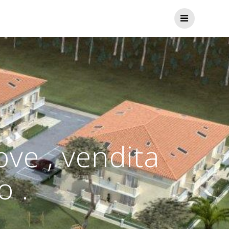
ve , vendita
o .