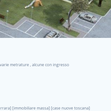
i varie metrature , alcune con ingresso
ta appartamenti nuova costruzione roma case nuova costruzione roma, vendita case nuove a milano . nuove costruzioni a milano case in costruzione roma impresa di costruzioni grimaldi immobiliare costruzioni villetta nuova costruzione case in vendita da imprese edili cerco casa a acquisto casa in costruzione nuove costruzioni mare costruzioni immobiliari cantieri nuove costruzioni acquisto casa nuova costruzione nuove costruzioni padova comprare casa in costruzione impresa edile napoli nuove costruzioni pescara casa risorse immobiliari, vendita case nuove a milano . immobili in costruzione villette nuove villette nuove in vendita gabetti imprese edili verona nuove costruzioni milano sud nuovi immobili nuove costruzioni legnano, vendita case nuove a milano . cantieri nuove costruzioni milano villa nuova case vendita nuove costruzioni appartamenti in vendita nuovi immobili nuovi costruttori case imprese edili brescia nuovi appartamenti milano case in vendita selva nera casa nuova retecasa case nuova costruzione in vendita monolocale imprese edili firenze imprese edili padova frimm vendita case dragona nuove costruzioni vendita imprese edili parma imprese di costruzioni milano immobiliare toscano frimm immobiliare roma case case dal costruttore acquisto terreno agricolo imprese edili italiane roma vende casa case nuove a milano nuove costruzioni a roma imprese costruzioni roma cerco casa nuova immobili di nuova costruzione case in vendita castelverde roma impresa edile palermo rent to buy roma nuove costruzioni, vendita case nuove a milano . tempocasa case in vendita a riscatto nuove costruzioni varese nuove costruzioni bolzano vendita case in costruzione nuove costruzioni lecce cantiere milano costruire villa imprese edili treviso impresa edile catania case in vendita roma tiburtina vendita appartamenti nuova costruzione vendita immobili commerciali case nuove in vendita milano nuove costruzioni seregno cerca casa vendita cerco casa milano vendita nuove costruzioni milano ovest vendita case nuove milano imprese edili modena nuove costruzioni milano centro case in vendita aranova nuove abitazioni, vendita case nuove a milano ., vendita case nuove a milano . nuove costruzioni brescia nuove costruzioni como appartamenti nuovi in vendita a milano case in vendita bologna nuove costruzioni appartamenti in vendita milano nuova costruzione imprese edili como morena nuove costruzioni nuove costruzioni case vendita appartamenti nuovi nuove costruzioni salerno eurekasa villette in costruzione bilocali nuovi case nuove in vendita a roma case in vendita con permuta nuove costruzioni trento impresa edile varese imprese costruzioni milano imprese edili venezia case in vendita prenestina imprese edili spa nuove costruzioni gallarate roma nuove costruzioni case in nuova costruzione nuovi case nuove in vendita a milano nuove costruzioni loano nuovi cantieri milano imprese edili novara case in vendita roma est imprese di costruzioni roma appartamenti in costruzione milano nuovi cantieri cerco casa vendita milano nuove costruzioni brugherio vendita case da imprese edili imprese edili udine nuove costruzioni direttamente dal costruttore imprese edili vicenza case in vendita a loano nuova costruzione nuove villette prezzi case nuove case in vendita in costruzione compravendita terreno agricolo cantiere, vendita case nuove a milano . case in vendita milano navigli costruzione nuova casa costruzioni nuove milano nuove costruzioni roma rent to buy nuove costruzioni taranto palazzo in costruzione vendita appartamenti nuova costruzione milano centro costruzioni milano case in vendita milano nuove costruzioni case in vendita milano sud impresa edile como case nuove a roma boccea case in vendita imprese edili trento nuove costruzioni buccinasco case in costruzione a milano nuove costruzioni ripamonti case in vendita a salerno nuove costruzioni nuove residenze milano case nuove vendita milano nuove costruzioni milano nord nuove costruzioni livorno vendita nuove costruzioni roma nuove costruzioni liguria costruzioni roma cerco casa roma vendita nuove costruzioni classe a impresa edile rimini nuovi annunci case in vendita nuove costruzioni magenta todini costruzioni case grezze in vendita vendita appartamenti nuovi milano case in vendita gallaratese milano nuove costruzioni arezzo, vendita case nuove a milano . case in vendita castelverde case nuove dal costruttore nuovo appartamento nuove costruzioni desenzano imprese edili lombardia imprese edili veneto appartamenti in costruzione roma case vendita pescara nuove costruzioni case in vendita ad acilia imprese edili verona e provincia nuove costruzioni desio appartamenti classe a milano firenze nuove costruzioni pirelli re immobiliare grandi imprese di costruzioni case in vendita torresina roma case in vendita navigli milano nuove costruzioni roma centro nuovecostruzioni appartamenti nuovi a milano impresa edile ancona nuove residenze dragona case in vendita nuove costruzioni brindisi vendita nuove costruzioni milano case in vendita arredat