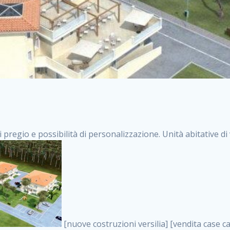
i pregio e possibilità di personalizzazione. Unità abitative d
[nuove costruzioni versilia] [vendita case carrara] [immobiliare massa] [case nuove toscana] [case in vendita versilia] [case nuove forte dei marmi] [case in vendita carrara] [case nuove carrara] [nuove costruzioni pietrasanta] [nuove costruzioni forte dei marmi] [immobiliare versilia] [case nuove massa] [case nuove pietrasanta] [case nuove liguria] [immobiliare forte dei marmi] [nuove costruzioni liguria] [nuove costruzioni carrara] [nuove costruzioni massa] [immobiliare carrara] case in vendita toscana [immobiliare liguria] [case in vendita massa] [vendita case massa] [vendita case versilia] [nuove costruzioni toscana] [immobiliare pietrasanta] [immobiliare toscana] [case nuove versilia] nuove costruzioni case nuove in vendita case nuove case in costruzione case nuova costruzione appartamenti nuova costruzione case in vendita nuove costruzioni terreno edificabile nuove costruzioni milano marina di carrara carrara massa massa carrara toscana versilia case in vendita a milano case in vendita a roma appartamenti nuovi in vendita vendita case milano case in vendita torino case in vendita milano case di nuova costruzione nuove costruzioni roma case in vendita roma , vendita case nuove a milano . vendita case roma vendita case torino villette nuova costruzione vendita case privati cerco casa milano vendita case impresa edile vendita case genova vendita immobili vendita case nuove cerco casa ville nuova costruzione annunci case in vendita case in vendita nuova costruzione nuove case in vendita case in vendita da privati villette a schiera cerco casa in vendita case in affitto vendita nuove costruzioni costruire case affitto affitto negozio milano cerco casa roma cerco casa nuova costruzione appartamenti in costruzione, vendita case nuove a milano . case nuove vendita case in vendita nuove case nuove milano nuove costruzioni morena case in vendita costruzioni case case in vendita tor vergata nuova annunci vendita case case in vendita milano centro, vendita case nuove a milano . vendita case nuova costruzione case in vendita privati agenzia immobiliare appartamenti di nuova costruzione ville in costruzione case in vendita a opera nuova costruzione nuove costruzioni torino, vendita case nuove a milano . appartamenti nuovi impresa edile roma trova casa costruzioni nuove appartamenti in affitto cantieri in costruzione, vendita case nuove a milano . immobiliare nuove costruzioni case in vendita dragona appartamenti in vendita siti vendita case case in vendita roma nord nuovi costruzioni ville nuove in vendita nuove costruzioni in vendita trovocasa cerco casa affitto villette in vendita nuove costruzioni immobiliari nuove costruzioni bologna toscano immobiliare palermo nuovi appartamenti vendita case dragona nuova costruzione case in vendita villaggio prenestino, vendita case nuove a milano . case in vendita dal costruttore imprese edili torino nuove costruzioni firenze immobiliare case nuove in costruzione toscano immobiliare milano, vendita case nuove a milano . casanuova case in vendita acilia dragona case in vendita di nuova costruzione case in vendita da costruttore nuove costruzioni eur case e cantieri appartamenti in vendita nuova costruzione case in vendita a dragona roma case in vendita nuove case in costruzione porta portese immobiliare appartamenti cerco casa disperatamente case in vendita torresina cascine in vendita vendita immobili roma, vendita case nuove a milano . milano nuove costruzioni morena case in vendita costruzioni edili nuove costruzioni catania visure catastali on line gratis nuove costruzioni monza case in costruzione milano, vendita case nuove a milano . nuove costruzioni boccea vendita immobili milano attico immobiliare roma vendita imprese edili bergamo impresa edile bologna case in vendita a classe appartamento nuovo nuove costruzioni pietralata case costruzione case in vendita roma sud nuove costruzioni residenziali a milano appartamenti nuova costruzione milano case in vendita boccea case in vendita morena nuove costruzioni vendita immobili privati, vendita case nuove a milano . comprare casa nuova costruzione case in vendita con leasing case in vendita ostia antica case nuova costruzione milano appartamenti nuovi milano case nuove roma nuove costruzioni bari edilizia convenzionata case in vendita a tortona villaggio prenestino case in vendita toscano immobiliare professione casa nuove costruzioni parma impresa costruzioni nuove case nuove costruzioni bergamo vendita immobili torino ville di nuova costruzione solo affitti appartamento nuovo in vendi