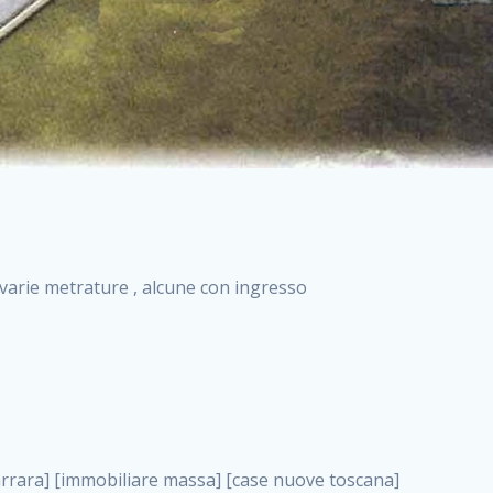
i varie metrature , alcune con ingresso
truzione solo affitti appartamento nuovo in vendita appartamenti nuova costruzione roma case nuova costruzione roma, vendita case in costruzione roma . nuove costruzioni a milano case in costruzione roma impresa di costruzioni grimaldi immobiliare costruzioni villetta nuova costruzione case in vendita da imprese edili cerco casa a acquisto casa in costruzione nuove costruzioni mare costruzioni immobiliari cantieri nuove costruzioni acquisto casa nuova costruzione nuove costruzioni padova comprare casa in costruzione impresa edile napoli nuove costruzioni pescara casa risorse immobiliari, vendita case in costruzione roma . immobili in costruzione villette nuove villette nuove in vendita gabetti imprese edili verona nuove costruzioni milano sud nuovi immobili nuove costruzioni legnano, vendita case in costruzione roma . cantieri nuove costruzioni milano villa nuova case vendita nuove costruzioni appartamenti in vendita nuovi immobili nuovi costruttori case imprese edili brescia nuovi appartamenti milano case in vendita selva nera casa nuova retecasa case nuova costruzione in vendita monolocale imprese edili firenze imprese edili padova frimm vendita case dragona nuove costruzioni vendita imprese edili parma imprese di costruzioni milano immobiliare toscano frimm immobiliare roma case case dal costruttore acquisto terreno agricolo imprese edili italiane roma vende casa case nuove a milano nuove costruzioni a roma imprese costruzioni roma cerco casa nuova immobili di nuova costruzione case in vendita castelverde roma impresa edile palermo rent to buy roma nuove costruzioni, vendita case in costruzione roma . tempocasa case in vendita a riscatto nuove costruzioni varese nuove costruzioni bolzano vendita case in costruzione nuove costruzioni lecce cantiere milano costruire villa imprese edili treviso impresa edile catania case in vendita roma tiburtina vendita appartamenti nuova costruzione vendita immobili commerciali case nuove in vendita milano nuove costruzioni seregno cerca casa vendita cerco casa milano vendita nuove costruzioni milano ovest vendita case nuove milano imprese edili modena nuove costruzioni milano centro case in vendita aranova nuove abitazioni, vendita case in costruzione roma ., vendita case in costruzione roma . nuove costruzioni brescia nuove costruzioni como appartamenti nuovi in vendita a milano case in vendita bologna nuove costruzioni appartamenti in vendita milano nuova costruzione imprese edili como morena nuove costruzioni nuove costruzioni case vendita appartamenti nuovi nuove costruzioni salerno eurekasa villette in costruzione bilocali nuovi case nuove in vendita a roma case in vendita con permuta nuove costruzioni trento impresa edile varese imprese costruzioni milano imprese edili venezia case in vendita prenestina imprese edili spa nuove costruzioni gallarate roma nuove costruzioni case in nuova costruzione nuovi case nuove in vendita a milano nuove costruzioni loano nuovi cantieri milano imprese edili novara case in vendita roma est imprese di costruzioni roma appartamenti in costruzione milano nuovi cantieri cerco casa vendita milano nuove costruzioni brugherio vendita case da imprese edili imprese edili udine nuove costruzioni direttamente dal costruttore imprese edili vicenza case in vendita a loano nuova costruzione nuove villette prezzi case nuove case in vendita in costruzione compravendita terreno agricolo cantiere, vendita case in costruzione roma . case in vendita milano navigli costruzione nuova casa costruzioni nuove milano nuove costruzioni roma rent to buy nuove costruzioni taranto palazzo in costruzione vendita appartamenti nuova costruzione milano centro costruzioni milano case in vendita milano nuove costruzioni case in vendita milano sud impresa edile como case nuove a roma boccea case in vendita imprese edili trento nuove costruzioni buccinasco case in costruzione a milano nuove costruzioni ripamonti case in vendita a salerno nuove costruzioni nuove residenze milano case nuove vendita milano nuove costruzioni milano nord nuove costruzioni livorno vendita nuove costruzioni roma nuove costruzioni liguria costruzioni roma cerco casa roma vendita nuove costruzioni classe a impresa edile rimini nuovi annunci case in vendita nuove costruzioni magenta todini costruzioni case grezze in vendita vendita appartamenti nuovi milano case in vendita gallaratese milano nuove costruzioni arezzo, vendita case in costruzione roma . case in vendita castelverde case nuove dal costruttore nuovo appartamento nuove costruzioni desenzano imprese edili lombardia imprese edili veneto appartamenti in costruzione roma case vendita pescara nuove costruzioni case in vendita ad acilia imprese edili verona e provincia nuove costruzioni desio appartamenti classe a milano firenze nuove costruzioni pirelli re immobiliare grandi imprese di costruzioni case in vendita torresina roma case in vendita navigli milano nuove costruzioni roma centro nuovecostruzioni appartamenti nuovi a milano impresa edile ancona nuove residenze dragona case in vend