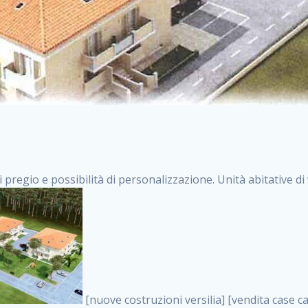
i pregio e possibilità di personalizzazione. Unità abitative d
[nuove costruzioni versilia] [vendita case carrara] [immobiliare massa] [case nuove toscana] [case in vendita versilia] [case nuove forte dei marmi] [case in vendita carrara] [case nuove carrara] [nuove costruzioni pietrasanta] [nuove costruzioni forte dei marmi] [immobiliare versilia] [case nuove massa] [case nuove pietrasanta] [case nuove liguria] [immobiliare forte dei marmi] [nuove costruzioni liguria] [nuove costruzioni carrara] [nuove costruzioni massa] [immobiliare carrara] case in vendita toscana [immobiliare liguria] [case in vendita massa] [vendita case massa] [vendita case versilia] [nuove costruzioni toscana] [immobiliare pietrasanta] [immobiliare toscana] [case nuove versilia] nuove costruzioni case nuove in vendita case nuove case in costruzione case nuova costruzione appartamenti nuova costruzione case in vendita nuove costruzioni terreno edificabile nuove costruzioni milano marina di carrara carrara massa massa carrara toscana versilia case in vendita a milano case in vendita a roma appartamenti nuovi in vendita vendita case milano case in vendita torino case in vendita milano case di nuova costruzione nuove costruzioni roma case in vendita roma , vendita case in costruzione roma . vendita case roma vendita case torino villette nuova costruzione vendita case privati cerco casa milano vendita case impresa edile vendita case genova vendita immobili vendita case nuove cerco casa ville nuova costruzione annunci case in vendita case in vendita nuova costruzione nuove case in vendita case in vendita da privati villette a schiera cerco casa in vendita case in affitto vendita nuove costruzioni costruire case affitto affitto negozio milano cerco casa roma cerco casa nuova costruzione appartamenti in costruzione, vendita case in costruzione roma . case nuove vendita case in vendita nuove case nuove milano nuove costruzioni morena case in vendita costruzioni case case in vendita tor vergata nuova annunci vendita case case in vendita milano centro, vendita case in costruzione roma . vendita case nuova costruzione case in vendita privati agenzia immobiliare appartamenti di nuova costruzione ville in costruzione case in vendita a opera nuova costruzione nuove costruzioni torino, vendita case in costruzione roma . appartamenti nuovi impresa edile roma trova casa costruzioni nuove appartamenti in affitto cantieri in costruzione, vendita case in costruzione roma . immobiliare nuove costruzioni case in vendita dragona appartamenti in vendita siti vendita case case in vendita roma nord nuovi costruzioni ville nuove in vendita nuove costruzioni in vendita trovocasa cerco casa affitto villette in vendita nuove costruzioni immobiliari nuove costruzioni bologna toscano immobiliare palermo nuovi appartamenti vendita case dragona nuova costruzione case in vendita villaggio prenestino, vendita case in costruzione roma . case in vendita dal costruttore imprese edili torino nuove costruzioni firenze immobiliare case nuove in costruzione toscano immobiliare milano, vendita case in costruzione roma . casanuova case in vendita acilia dragona case in vendita di nuova costruzione case in vendita da costruttore nuove costruzioni eur case e cantieri appartamenti in vendita nuova costruzione case in vendita a dragona roma case in vendita nuove case in costruzione porta portese immobiliare appartamenti cerco casa disperatamente case in vendita torresina cascine in vendita vendita immobili roma, vendita case in costruzione roma . milano nuove costruzioni morena case in vendita costruzioni edili nuove costruzioni catania visure catastali on line gratis nuove costruzioni monza case in costruzione milano, vendita case in costruzione roma . nuove costruzioni boccea vendita immobili milano attico immobiliare roma vendita imprese edili bergamo impresa edile bologna case in vendita a classe appartamento nuovo nuove costruzioni pietralata case costruzione case in vendita roma sud nuove costruzioni residenziali a milano appartamenti nuova costruzione milano case in vendita boccea case in vendita morena nuove costruzioni vendita immobili privati, vendita case in costruzione roma . comprare casa nuova costruzione case in vendita con leasing case in vendita ostia antica case nuova costruzione milano appartamenti nuovi milano case nuove roma nuove costruzioni bari edilizia convenzionata case in vendita a tortona villaggio prenestino case in vendita toscano immobiliare professione casa nuove costruzioni parma impresa costruzioni nuove case nuove costruzioni bergamo vendita immobili torino ville di nuova cos