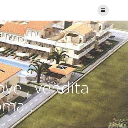
ve , vendita
oma .