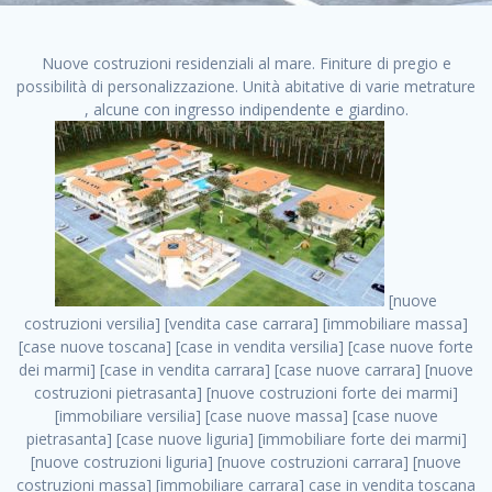
Nuove costruzioni residenziali al mare. Finiture di pregio e
possibilità di personalizzazione. Unità abitative di varie metrature
, alcune con ingresso indipendente e giardino.
[nuove costruzioni versilia] [vendita case carrara] [immobiliare massa] [case nuove toscana] [case in vendita versilia] [case nuove forte dei marmi] [case in vendita carrara] [case nuove carrara] [nuove costruzioni pietrasanta] [nuove costruzioni forte dei marmi] [immobiliare versilia] [case nuove massa] [case nuove pietrasanta] [case nuove liguria] [immobiliare forte dei marmi] [nuove costruzioni liguria] [nuove costruzioni carrara] [nuove costruzioni massa] [immobiliare carrara] case in vendita toscana [immobiliare liguria] [case in vendita massa] [vendita case massa] [vendita case versilia] [nuove costruzioni toscana] [immobiliare pietrasanta] [immobiliare toscana] [case nuove versilia] nuove costruzioni case nuove in vendita case nuove case in costruzione case nuova costruzione appartamenti nuova costruzione case in vendita nuove costruzioni terreno edificabile nuove costruzioni milano marina di carrara carrara massa massa carrara toscana versilia case in vendita a milano case in vendita a roma appartamenti nuovi in vendita vendita case milano case in vendita torino case in vendita milano case di nuova costruzione nuove costruzioni roma case in vendita roma , vendita case annunci . vendita case roma vendita case torino villette nuova costruzione vendita case privati cerco casa milano vendita case impresa edile vendita case genova vendita immobili vendita case nuove cerco casa ville nuova costruzione annunci case in vendita case in vendita nuova costruzione nuove case in vendita case in vendita da privati villette a schiera cerco casa in vendita case in affitto vendita nuove costruzioni costruire case affitto affitto negozio milano cerco casa roma cerco casa nuova costruzione appartamenti in costruzione, vendita case annunci . case nuove vendita case in vendita nuove case nuove milano nuove costruzioni morena case in vendita costruzioni case case in vendita tor vergata nuova annunci vendita case case in vendita milano centro, vendita case annunci . vendita case nuova costruzione case in vendita privati agenzia immobiliare appartamenti di nuova costruzione ville in costruzione case in vendita a opera nuova costruzione nuove costruzioni torino, vendita case annunci . appartamenti nuovi impresa edile roma trova casa costruzioni nuove appartamenti in affitto cantieri in costruzione, vendita case annunci . immobiliare nuove costruzioni case in vendita dragona appartamenti in vendita siti vendita case case in vendita roma nord nuovi costruzioni ville nuove in vendita nuove costruzioni in vendita trovocasa cerco casa affitto villette in vendita nuove costruzioni immobiliari nuove costruzioni bologna toscano immobiliare palermo nuovi appartamenti vendita case dragona nuova costruzione case in vendita villaggio prenestino, vendita case annunci . case in vendita dal costruttore imprese edili torino nuove costruzioni firenze immobiliare case nuove in costruzione toscano immobiliare milano, vendita case annunci . casanuova case in vendita acilia dragona case in vendita di nuova costruzione case in vendita da costruttore nuove costruzioni eur case e cantieri appartamenti in vendita nuova costruzione case in vendita a dragona roma case in vendita nuove case in costruzione porta portese immobiliare appartamenti cerco casa disperatamente case in vendita torresina cascine in vendita vendita immobili roma, vendita case annunci . milano nuove costruzioni morena case in vendita costruzioni edili nuove costruzioni catania visure catastali on line gratis nuove costruzioni monza case in costruzione milano, vendita case annunci . nuove costruzioni boccea vendita immobili milano attico immobiliare roma vendita imprese edili bergamo impresa edile bologna case in vendita a classe appartamento nuovo nuove costruzioni pietralata case costruzione case in vendita roma sud nuove costruzioni residenziali a milano appartamenti nuova costruzione milano case in vendita boccea case in vendita morena nuove costruzioni vendita immobili privati, vendita case annunci . comprare casa nuova costruzione case in vendita con leasing case in vendita ostia antica case nuova costruzione milano appartamenti nuovi milano case nuove roma nuove costruzioni bari edilizia convenzionata case in vendita a tortona villaggio prenestino case in vendita toscano immobiliare professione casa nuove costruzioni parma impresa costruzioni nuove case nuove costruzioni bergamo vendita immobili torino ville di nuova costruzione solo affitti appartamento nuovo in vendita appartamenti nuova costruzione roma case nuova costruzione roma, vendita case annunci . nuove costruzioni a milano case in costruzione roma impresa di costruzioni grimaldi immobiliare costruzioni villetta nuova costruzione case in vendita da imprese edili cerco casa a acquisto casa in costruzione nuove costruzioni mare costruzioni immobiliari cantieri nuove costruzioni acquisto casa nuova costruzione nuove costruzioni padova comprare casa in costruzione impresa edile napoli nuove costruzioni pescara casa risorse immobiliari, vendita case annunci . immobili in costruzione villette nuove villette nuove in vendita gabetti imprese edili verona nuove costruzioni milano sud nuovi immobili nuove costruzioni legnano, vendita case annunci . cantieri nuove costruzioni milano villa nuova case vendita nuove costruzioni appartamenti in vendita nuovi immobili nuovi costruttori case imprese edili brescia nuovi appartamenti milano case in vendita selva nera casa nuova retecasa case nuova costruzione in vendita monolocale imprese edili firenze imprese edili padova frimm vendita case dragona nuove costruzioni vendita imprese edili parma imprese di costruzioni milano immobiliare toscano frimm immobiliare roma case case dal costruttore acquisto terreno agricolo imprese edili italiane roma vende casa case nuove a milano nuove costruzioni a roma imprese costruzioni roma cerco casa nuova immobili di nuova costruzione case in vendita castelverde roma impresa edile palermo rent to buy roma nuove costruzioni, vendita case annunci . tempocasa case in vendita a riscatto nuove costruzioni varese nuove costruzioni bolzano vendita case in costruzione nuove costruzioni lecce cantiere milano costruire villa imprese edili treviso impresa edile catania case in vendita roma tiburtina vendita appartamenti nuova costruzione vendita immobili commerciali case nuove in vendita milano nuove costruzioni seregno cerca casa vendita cerco casa milano vendita nuove costruzioni milano ovest vendita case nuove milano imprese edili modena nuove costruzioni milano centro case in vendita aranova nuove abitazioni, vendita case annunci ., vendita case annunci . nuove costruzioni brescia nuove costruzioni como appartamenti nuovi in vendita a milano case in vendita bologna nuove costruzioni appartamenti in vendita milano nuova costruzione imprese edili como morena nuove costruzioni nuove costruzioni case vendita appartamenti nuovi nuove costruzioni salerno eurekasa villette in costruzione bilocali nuovi case nuove in vendita a roma case in vendita con permuta nuove costruzioni trento impresa edile varese imprese costruzioni milano imprese edili venezia case in vendita prenestina imprese edili spa nuove costruzioni gallarate roma nuove costruzioni case in nuova costruzione nuovi case nuove in vendita a milano nuove costruzioni loano nuovi cantieri milano imprese edili novara case in vendita roma est imprese di costruzioni roma appartamenti in costruzione milano nuovi cantieri cerco casa vendita milano nuove costruzioni brugherio vendita case da imprese edili imprese edili udine nuove costruzioni direttamente dal costruttore imprese edili vicenza case in vendita a loano nuova costruzione nuove villette prezzi case nuove case in vendita in costruzione compravendita terreno agricolo cantiere, vendita case annunci . case in vendita milano navigli costruzione nuova casa costruzioni nuove milano nuove costruzioni roma rent to buy nuove costruzioni taranto palazzo in costruzione vendita appartamenti nuova costruzione milano centro costruzioni milano case in vendita milano nuove costruzioni case in vendita milano sud impresa edile como case nuove a roma boccea case in vendita imprese edili trento nuove costruzioni buccinasco case in costruzione a milano nuove costruzioni ripamonti case in vendita a salerno nuove costruzioni nuove residenze milano case nuove vendita milano nuove costruzioni milano nord nuove costruzioni livorno vendita nuove costruzioni roma nuove costruzioni liguria costruzioni roma cerco casa roma vendita nuove costruzioni classe a impresa edile rimini nuovi annunci case in vendita nuove costruzioni magenta todini costruzioni case grezze in vendita vendita appartamenti nuovi milano case in vendita gallaratese milano nuove costruzioni arezzo, vendita case annunci . case in vendita castelverde case nuove dal costruttore nuovo appartamento nuove costruzioni desenzano imprese edili lombardia imprese edili veneto appartamenti in costruzione roma case vendita pescara nuove costruzioni case in vendita ad acilia imprese edili verona e provincia nuove costruzioni desio appartamenti classe a milano firenze nuove costruzioni pirelli re immobiliare grandi imprese di costruzioni case in vendita torresina roma case in vendita navigli milano nuove costruzioni roma centro nuovecostruzioni appartamenti nuovi a milano impresa edile ancona nuove residenze dragona case in vendita nuove costruzioni brindisi vendita nuove costruzioni milano case in vendita arredate nuove case milano case nuove milano centro sito impresa edile nuove costruzioni montesilvano case vendita monza nuove c