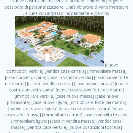
Nuove costruzioni residenziali al mare. Finiture di pregio e
possibilità di personalizzazione. Unità abitative di varie metrature
, alcune con ingresso indipendente e giardino.
[nuove costruzioni versilia] [vendita case carrara] [immobiliare massa] [case nuove toscana] [case in vendita versilia] [case nuove forte dei marmi] [case in vendita carrara] [case nuove carrara] [nuove costruzioni pietrasanta] [nuove costruzioni forte dei marmi] [immobiliare versilia] [case nuove massa] [case nuove pietrasanta] [case nuove liguria] [immobiliare forte dei marmi] [nuove costruzioni liguria] [nuove costruzioni carrara] [nuove costruzioni massa] [immobiliare carrara] case in vendita toscana [immobiliare liguria] [case in vendita massa] [vendita case massa] [vendita case versilia] [nuove costruzioni toscana] [immobiliare pietrasanta] [immobiliare toscana] [case nuove versilia] nuove costruzioni case nuove in vendita case nuove case in costruzione case nuova costruzione appartamenti nuova costruzione case in vendita nuove costruzioni terreno edificabile nuove costruzioni milano marina di carrara carrara massa massa carrara toscana versilia case in vendita a milano case in vendita a roma appartamenti nuovi in vendita vendita case milano case in vendita torino case in vendita milano case di nuova costruzione nuove costruzioni roma case in vendita roma , vacanze in affitto . vendita case roma vendita case torino villette nuova costruzione vendita case privati cerco casa milano vendita case impresa edile vendita case genova vendita immobili vendita case nuove cerco casa ville nuova costruzione annunci case in vendita case in vendita nuova costruzione nuove case in vendita case in vendita da privati villette a schiera cerco casa in vendita case in affitto vendita nuove costruzioni costruire case affitto affitto negozio milano cerco casa roma cerco casa nuova costruzione appartamenti in costruzione, vacanze in affitto . case nuove vendita case in vendita nuove case nuove milano nuove costruzioni morena case in vendita costruzioni case case in vendita tor vergata nuova annunci vendita case case in vendita milano centro, vacanze in affitto . vendita case nuova costruzione case in vendita privati agenzia immobiliare appartamenti di nuova costruzione ville in costruzione case in vendita a opera nuova costruzione nuove costruzioni torino, vacanze in affitto . appartamenti nuovi impresa edile roma trova casa costruzioni nuove appartamenti in affitto cantieri in costruzione, vacanze in affitto . immobiliare nuove costruzioni case in vendita dragona appartamenti in vendita siti vendita case case in vendita roma nord nuovi costruzioni ville nuove in vendita nuove costruzioni in vendita trovocasa cerco casa affitto villette in vendita nuove costruzioni immobiliari nuove costruzioni bologna toscano immobiliare palermo nuovi appartamenti vendita case dragona nuova costruzione case in vendita villaggio prenestino, vacanze in affitto . case in vendita dal costruttore imprese edili torino nuove costruzioni firenze immobiliare case nuove in costruzione toscano immobiliare milano, vacanze in affitto . casanuova case in vendita acilia dragona case in vendita di nuova costruzione case in vendita da costruttore nuove costruzioni eur case e cantieri appartamenti in vendita nuova costruzione case in vendita a dragona roma case in vendita nuove case in costruzione porta portese immobiliare appartamenti cerco casa disperatamente case in vendita torresina cascine in vendita vendita immobili roma, vacanze in affitto . milano nuove costruzioni morena case in vendita costruzioni edili nuove costruzioni catania visure catastali on line gratis nuove costruzioni monza case in costruzione milano, vacanze in affitto . nuove costruzioni boccea vendita immobili milano attico immobiliare roma vendita imprese edili bergamo impresa edile bologna case in vendita a classe appartamento nuovo nuove costruzioni pietralata case costruzione case in vendita roma sud nuove costruzioni residenziali a milano appartamenti nuova costruzione milano case in vendita boccea case in vendita morena nuove costruzioni vendita immobili privati, vacanze in affitto . comprare casa nuova costruzione case in vendita con leasing case in vendita ostia antica case nuova costruzione milano appartamenti nuovi milano case nuove roma nuove costruzioni bari edilizia convenzionata case in vendita a tortona villaggio prenestino case in vendita toscano immobiliare professione casa nuove costruzioni parma impresa costruzioni nuove case nuove costruzioni bergamo vendita immobili torino ville di nuova costruzione solo affitti appartamento nuovo in vendita appartamenti nuova costruzione roma case nuova costruzione roma, vacanze in affitto . nuove costruzioni a milano case in costruzione roma impresa di costruzioni grimaldi immobiliare costruzioni villetta nuova costruzione case in vendita da imprese edili cerco casa a acquisto casa in costruzione nuove costruzioni mare costruzioni immobiliari cantieri nuove costruzioni acquisto casa nuova costruzione nuove costruzioni padova comprare casa in costruzione impresa edile napoli nuove costruzioni pescara casa risorse immobiliari, vacanze in affitto . immobili in costruzione villette nuove villette nuove in vendita gabetti imprese edili verona nuove costruzioni milano sud nuovi immobili nuove costruzioni legnano, vacanze in affitto . cantieri nuove costruzioni milano villa nuova case vendita nuove costruzioni appartamenti in vendita nuovi immobili nuovi costruttori case imprese edili brescia nuovi appartamenti milano case in vendita selva nera casa nuova retecasa case nuova costruzione in vendita monolocale imprese edili firenze imprese edili padova frimm vendita case dragona nuove costruzioni vendita imprese edili parma imprese di costruzioni milano immobiliare toscano frimm immobiliare roma case case dal costruttore acquisto terreno agricolo imprese edili italiane roma vende casa case nuove a milano nuove costruzioni a roma imprese costruzioni roma cerco casa nuova immobili di nuova costruzione case in vendita castelverde roma impresa edile palermo rent to buy roma nuove costruzioni, vacanze in affitto . tempocasa case in vendita a riscatto nuove costruzioni varese nuove costruzioni bolzano vendita case in costruzione nuove costruzioni lecce cantiere milano costruire villa imprese edili treviso impresa edile catania case in vendita roma tiburtina vendita appartamenti nuova costruzione vendita immobili commerciali case nuove in vendita milano nuove costruzioni seregno cerca casa vendita cerco casa milano vendita nuove costruzioni milano ovest vendita case nuove milano imprese edili modena nuove costruzioni milano centro case in vendita aranova nuove abitazioni, vacanze in affitto ., vacanze in affitto . nuove costruzioni brescia nuove costruzioni como appartamenti nuovi in vendita a milano case in vendita bologna nuove costruzioni appartamenti in vendita milano nuova costruzione imprese edili como morena nuove costruzioni nuove costruzioni case vendita appartamenti nuovi nuove costruzioni salerno eurekasa villette in costruzione bilocali nuovi case nuove in vendita a roma case in vendita con permuta nuove costruzioni trento impresa edile varese imprese costruzioni milano imprese edili venezia case in vendita prenestina imprese edili spa nuove costruzioni gallarate roma nuove costruzioni case in nuova costruzione nuovi case nuove in vendita a milano nuove costruzioni loano nuovi cantieri milano imprese edili novara case in vendita roma est imprese di costruzioni roma appartamenti in costruzione milano nuovi cantieri cerco casa vendita milano nuove costruzioni brugherio vendita case da imprese edili imprese edili udine nuove costruzioni direttamente dal costruttore imprese edili vicenza case in vendita a loano nuova costruzione nuove villette prezzi case nuove case in vendita in costruzione compravendita terreno agricolo cantiere, vacanze in affitto . case in vendita milano navigli costruzione nuova casa costruzioni nuove milano nuove costruzioni roma rent to buy nuove costruzioni taranto palazzo in costruzione vendita appartamenti nuova costruzione milano centro costruzioni milano case in vendita milano nuove costruzioni case in vendita milano sud impresa edile como case nuove a roma boccea case in vendita imprese edili trento nuove costruzioni buccinasco case in costruzione a milano nuove costruzioni ripamonti case in vendita a salerno nuove costruzioni nuove residenze milano case nuove vendita milano nuove costruzioni milano nord nuove costruzioni livorno vendita nuove costruzioni roma nuove costruzioni liguria costruzioni roma cerco casa roma vendita nuove costruzioni classe a impresa edile rimini nuovi annunci case in vendita nuove costruzioni magenta todini costruzioni case grezze in vendita vendita appartamenti nuovi milano case in vendita gallaratese milano nuove costruzioni arezzo, vacanze in affitto . case in vendita castelverde case nuove dal costruttore nuovo appartamento nuove costruzioni desenzano imprese edili lombardia imprese edili veneto appartamenti in costruzione roma case vendita pescara nuove costruzioni case in vendita ad acilia imprese edili verona e provincia nuove costruzioni desio appartamenti classe a milano firenze nuove costruzioni pirelli re immobiliare grandi imprese di costruzioni case in vendita torresina roma case in vendita navigli milano nuove costruzioni roma centro nuovecostruzioni appartamenti nuovi a milano impresa edile ancona nuove residenze dragona case in vendita nuove costruzioni brindisi vendita nuove costruzioni milano case in vendita arredate nuove case milano case nuove milano centro sito impresa edile nuove costruzioni montesilvano case vendita monza nuove costruzioni vendita case nuove roma