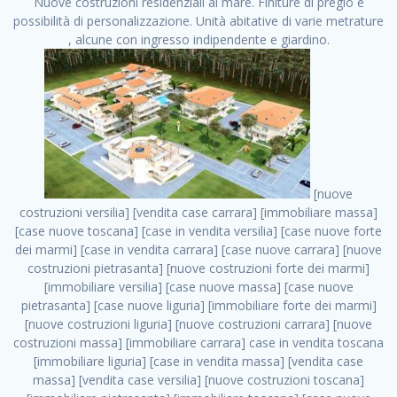
Nuove costruzioni residenziali al mare. Finiture di pregio e
possibilità di personalizzazione. Unità abitative di varie metrature
, alcune con ingresso indipendente e giardino.
[nuove costruzioni versilia] [vendita case carrara] [immobiliare massa] [case nuove toscana] [case in vendita versilia] [case nuove forte dei marmi] [case in vendita carrara] [case nuove carrara] [nuove costruzioni pietrasanta] [nuove costruzioni forte dei marmi] [immobiliare versilia] [case nuove massa] [case nuove pietrasanta] [case nuove liguria] [immobiliare forte dei marmi] [nuove costruzioni liguria] [nuove costruzioni carrara] [nuove costruzioni massa] [immobiliare carrara] case in vendita toscana [immobiliare liguria] [case in vendita massa] [vendita case massa] [vendita case versilia] [nuove costruzioni toscana] [immobiliare pietrasanta] [immobiliare toscana] [case nuove versilia] nuove costruzioni case nuove in vendita case nuove case in costruzione case nuova costruzione appartamenti nuova costruzione case in vendita nuove costruzioni terreno edificabile nuove costruzioni milano marina di carrara carrara massa massa carrara toscana versilia case in vendita a milano case in vendita a roma appartamenti nuovi in vendita vendita case milano case in vendita torino case in vendita milano case di nuova costruzione nuove costruzioni roma case in vendita roma , sito case vendita . vendita case roma vendita case torino villette nuova costruzione vendita case privati cerco casa milano vendita case impresa edile vendita case genova vendita immobili vendita case nuove cerco casa ville nuova costruzione annunci case in vendita case in vendita nuova costruzione nuove case in vendita case in vendita da privati villette a schiera cerco casa in vendita case in affitto vendita nuove costruzioni costruire case affitto affitto negozio milano cerco casa roma cerco casa nuova costruzione appartamenti in costruzione, sito case vendita . case nuove vendita case in vendita nuove case nuove milano nuove costruzioni morena case in vendita costruzioni case case in vendita tor vergata nuova annunci vendita case case in vendita milano centro, sito case vendita . vendita case nuova costruzione case in vendita privati agenzia immobiliare appartamenti di nuova costruzione ville in costruzione case in vendita a opera nuova costruzione nuove costruzioni torino, sito case vendita . appartamenti nuovi impresa edile roma trova casa costruzioni nuove appartamenti in affitto cantieri in costruzione, sito case vendita . immobiliare nuove costruzioni case in vendita dragona appartamenti in vendita siti vendita case case in vendita roma nord nuovi costruzioni ville nuove in vendita nuove costruzioni in vendita trovocasa cerco casa affitto villette in vendita nuove costruzioni immobiliari nuove costruzioni bologna toscano immobiliare palermo nuovi appartamenti vendita case dragona nuova costruzione case in vendita villaggio prenestino, sito case vendita . case in vendita dal costruttore imprese edili torino nuove costruzioni firenze immobiliare case nuove in costruzione toscano immobiliare milano, sito case vendita . casanuova case in vendita acilia dragona case in vendita di nuova costruzione case in vendita da costruttore nuove costruzioni eur case e cantieri appartamenti in vendita nuova costruzione case in vendita a dragona roma case in vendita nuove case in costruzione porta portese immobiliare appartamenti cerco casa disperatamente case in vendita torresina cascine in vendita vendita immobili roma, sito case vendita . milano nuove costruzioni morena case in vendita costruzioni edili nuove costruzioni catania visure catastali on line gratis nuove costruzioni monza case in costruzione milano, sito case vendita . nuove costruzioni boccea vendita immobili milano attico immobiliare roma vendita imprese edili bergamo impresa edile bologna case in vendita a classe appartamento nuovo nuove costruzioni pietralata case costruzione case in vendita roma sud nuove costruzioni residenziali a milano appartamenti nuova costruzione milano case in vendita boccea case in vendita morena nuove costruzioni vendita immobili privati, sito case vendita . comprare casa nuova costruzione case in vendita con leasing case in vendita ostia antica case nuova costruzione milano appartamenti nuovi milano case nuove roma nuove costruzioni bari edilizia convenzionata case in vendita a tortona villaggio prenestino case in vendita toscano immobiliare professione casa nuove costruzioni parma impresa costruzioni nuove case nuove costruzioni bergamo vendita immobili torino ville di nuova costruzione solo affitti appartamento nuovo in vendita appartamenti nuova costruzione roma case nuova costruzione roma, sito case vendita . nuove costruzioni a milano case in costruzione roma impresa di costruzioni grimaldi immobiliare costruzioni villetta nuova costruzione case in vendita da imprese edili cerco casa a acquisto casa in costruzione nuove costruzioni mare costruzioni immobiliari cantieri nuove costruzioni acquisto casa nuova costruzione nuove costruzioni padova comprare casa in costruzione impresa edile napoli nuove costruzioni pescara casa risorse immobiliari, sito case vendita . immobili in costruzione villette nuove villette nuove in vendita gabetti imprese edili verona nuove costruzioni milano sud nuovi immobili nuove costruzioni legnano, sito case vendita . cantieri nuove costruzioni milano villa nuova case vendita nuove costruzioni appartamenti in vendita nuovi immobili nuovi costruttori case imprese edili brescia nuovi appartamenti milano case in vendita selva nera casa nuova retecasa case nuova costruzione in vendita monolocale imprese edili firenze imprese edili padova frimm vendita case dragona nuove costruzioni vendita imprese edili parma imprese di costruzioni milano immobiliare toscano frimm immobiliare roma case case dal costruttore acquisto terreno agricolo imprese edili italiane roma vende casa case nuove a milano nuove costruzioni a roma imprese costruzioni roma cerco casa nuova immobili di nuova costruzione case in vendita castelverde roma impresa edile palermo rent to buy roma nuove costruzioni, sito case vendita . tempocasa case in vendita a riscatto nuove costruzioni varese nuove costruzioni bolzano vendita case in costruzione nuove costruzioni lecce cantiere milano costruire villa imprese edili treviso impresa edile catania case in vendita roma tiburtina vendita appartamenti nuova costruzione vendita immobili commerciali case nuove in vendita milano nuove costruzioni seregno cerca casa vendita cerco casa milano vendita nuove costruzioni milano ovest vendita case nuove milano imprese edili modena nuove costruzioni milano centro case in vendita aranova nuove abitazioni, sito case vendita ., sito case vendita . nuove costruzioni brescia nuove costruzioni como appartamenti nuovi in vendita a milano case in vendita bologna nuove costruzioni appartamenti in vendita milano nuova costruzione imprese edili como morena nuove costruzioni nuove costruzioni case vendita appartamenti nuovi nuove costruzioni salerno eurekasa villette in costruzione bilocali nuovi case nuove in vendita a roma case in vendita con permuta nuove costruzioni trento impresa edile varese imprese costruzioni milano imprese edili venezia case in vendita prenestina imprese edili spa nuove costruzioni gallarate roma nuove costruzioni case in nuova costruzione nuovi case nuove in vendita a milano nuove costruzioni loano nuovi cantieri milano imprese edili novara case in vendita roma est imprese di costruzioni roma appartamenti in costruzione milano nuovi cantieri cerco casa vendita milano nuove costruzioni brugherio vendita case da imprese edili imprese edili udine nuove costruzioni direttamente dal costruttore imprese edili vicenza case in vendita a loano nuova costruzione nuove villette prezzi case nuove case in vendita in costruzione compravendita terreno agricolo cantiere, sito case vendita . case in vendita milano navigli costruzione nuova casa costruzioni nuove milano nuove costruzioni roma rent to buy nuove costruzioni taranto palazzo in costruzione vendita appartamenti nuova costruzione milano centro costruzioni milano case in vendita milano nuove costruzioni case in vendita milano sud impresa edile como case nuove a roma boccea case in vendita imprese edili trento nuove costruzioni buccinasco case in costruzione a milano nuove costruzioni ripamonti case in vendita a salerno nuove costruzioni nuove residenze milano case nuove vendita milano nuove costruzioni milano nord nuove costruzioni livorno vendita nuove costruzioni roma nuove costruzioni liguria costruzioni roma cerco casa roma vendita nuove costruzioni classe a impresa edile rimini nuovi annunci case in vendita nuove costruzioni magenta todini costruzioni case grezze in vendita vendita appartamenti nuovi milano case in vendita gallaratese milano nuove costruzioni arezzo, sito case vendita . case in vendita castelverde case nuove dal costruttore nuovo appartamento nuove costruzioni desenzano imprese edili lombardia imprese edili veneto appartamenti in costruzione roma case vendita pescara nuove costruzioni case in vendita ad acilia imprese edili verona e provincia nuove costruzioni desio appartamenti classe a milano firenze nuove costruzioni pirelli re immobiliare grandi imprese di costruzioni case in vendita torresina roma case in vendita navigli milano nuove costruzioni roma centro nuovecostruzioni appartamenti nuovi a milano impresa edile ancona nuove residenze dragona case in vendita nuove costruzioni brindisi vendita nuove costruzioni milano case in vendita arredate nuove case milano case nuove milano centro sito impresa edile nuove costruzioni montesilvano case vendita monza nuove costruzioni vendita case nuove roma impresa edile mon