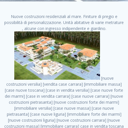
Nuove costruzioni residenziali al mare. Finiture di pregio e
possibilità di personalizzazione. Unità abitative di varie metrature
, alcune con ingresso indipendente e giardino.
[nuove costruzioni versilia] [vendita case carrara] [immobiliare massa] [case nuove toscana] [case in vendita versilia] [case nuove forte dei marmi] [case in vendita carrara] [case nuove carrara] [nuove costruzioni pietrasanta] [nuove costruzioni forte dei marmi] [immobiliare versilia] [case nuove massa] [case nuove pietrasanta] [case nuove liguria] [immobiliare forte dei marmi] [nuove costruzioni liguria] [nuove costruzioni carrara] [nuove costruzioni massa] [immobiliare carrara] case in vendita toscana [immobiliare liguria] [case in vendita massa] [vendita case massa] [vendita case versilia] [nuove costruzioni toscana] [immobiliare pietrasanta] [immobiliare toscana] [case nuove versilia] nuove costruzioni case nuove in vendita case nuove case in costruzione case nuova costruzione appartamenti nuova costruzione case in vendita nuove costruzioni terreno edificabile nuove costruzioni milano marina di carrara carrara massa massa carrara toscana versilia case in vendita a milano case in vendita a roma appartamenti nuovi in vendita vendita case milano case in vendita torino case in vendita milano case di nuova costruzione nuove costruzioni roma case in vendita roma , siti di vendita case . vendita case roma vendita case torino villette nuova costruzione vendita case privati cerco casa milano vendita case impresa edile vendita case genova vendita immobili vendita case nuove cerco casa ville nuova costruzione annunci case in vendita case in vendita nuova costruzione nuove case in vendita case in vendita da privati villette a schiera cerco casa in vendita case in affitto vendita nuove costruzioni costruire case affitto affitto negozio milano cerco casa roma cerco casa nuova costruzione appartamenti in costruzione, siti di vendita case . case nuove vendita case in vendita nuove case nuove milano nuove costruzioni morena case in vendita costruzioni case case in vendita tor vergata nuova annunci vendita case case in vendita milano centro, siti di vendita case . vendita case nuova costruzione case in vendita privati agenzia immobiliare appartamenti di nuova costruzione ville in costruzione case in vendita a opera nuova costruzione nuove costruzioni torino, siti di vendita case . appartamenti nuovi impresa edile roma trova casa costruzioni nuove appartamenti in affitto cantieri in costruzione, siti di vendita case . immobiliare nuove costruzioni case in vendita dragona appartamenti in vendita siti vendita case case in vendita roma nord nuovi costruzioni ville nuove in vendita nuove costruzioni in vendita trovocasa cerco casa affitto villette in vendita nuove costruzioni immobiliari nuove costruzioni bologna toscano immobiliare palermo nuovi appartamenti vendita case dragona nuova costruzione case in vendita villaggio prenestino, siti di vendita case . case in vendita dal costruttore imprese edili torino nuove costruzioni firenze immobiliare case nuove in costruzione toscano immobiliare milano, siti di vendita case . casanuova case in vendita acilia dragona case in vendita di nuova costruzione case in vendita da costruttore nuove costruzioni eur case e cantieri appartamenti in vendita nuova costruzione case in vendita a dragona roma case in vendita nuove case in costruzione porta portese immobiliare appartamenti cerco casa disperatamente case in vendita torresina cascine in vendita vendita immobili roma, siti di vendita case . milano nuove costruzioni morena case in vendita costruzioni edili nuove costruzioni catania visure catastali on line gratis nuove costruzioni monza case in costruzione milano, siti di vendita case . nuove costruzioni boccea vendita immobili milano attico immobiliare roma vendita imprese edili bergamo impresa edile bologna case in vendita a classe appartamento nuovo nuove costruzioni pietralata case costruzione case in vendita roma sud nuove costruzioni residenziali a milano appartamenti nuova costruzione milano case in vendita boccea case in vendita morena nuove costruzioni vendita immobili privati, siti di vendita case . comprare casa nuova costruzione case in vendita con leasing case in vendita ostia antica case nuova costruzione milano appartamenti nuovi milano case nuove roma nuove costruzioni bari edilizia convenzionata case in vendita a tortona villaggio prenestino case in vendita toscano immobiliare professione casa nuove costruzioni parma impresa costruzioni nuove case nuove costruzioni bergamo vendita immobili torino ville di nuova costruzione solo affitti appartamento nuovo in vendita appartamenti nuova costruzione roma case nuova costruzione roma, siti di vendita case . nuove costruzioni a milano case in costruzione roma impresa di costruzioni grimaldi immobiliare costruzioni villetta nuova costruzione case in vendita da imprese edili cerco casa a acquisto casa in costruzione nuove costruzioni mare costruzioni immobiliari cantieri nuove costruzioni acquisto casa nuova costruzione nuove costruzioni padova comprare casa in costruzione impresa edile napoli nuove costruzioni pescara casa risorse immobiliari, siti di vendita case . immobili in costruzione villette nuove villette nuove in vendita gabetti imprese edili verona nuove costruzioni milano sud nuovi immobili nuove costruzioni legnano, siti di vendita case . cantieri nuove costruzioni milano villa nuova case vendita nuove costruzioni appartamenti in vendita nuovi immobili nuovi costruttori case imprese edili brescia nuovi appartamenti milano case in vendita selva nera casa nuova retecasa case nuova costruzione in vendita monolocale imprese edili firenze imprese edili padova frimm vendita case dragona nuove costruzioni vendita imprese edili parma imprese di costruzioni milano immobiliare toscano frimm immobiliare roma case case dal costruttore acquisto terreno agricolo imprese edili italiane roma vende casa case nuove a milano nuove costruzioni a roma imprese costruzioni roma cerco casa nuova immobili di nuova costruzione case in vendita castelverde roma impresa edile palermo rent to buy roma nuove costruzioni, siti di vendita case . tempocasa case in vendita a riscatto nuove costruzioni varese nuove costruzioni bolzano vendita case in costruzione nuove costruzioni lecce cantiere milano costruire villa imprese edili treviso impresa edile catania case in vendita roma tiburtina vendita appartamenti nuova costruzione vendita immobili commerciali case nuove in vendita milano nuove costruzioni seregno cerca casa vendita cerco casa milano vendita nuove costruzioni milano ovest vendita case nuove milano imprese edili modena nuove costruzioni milano centro case in vendita aranova nuove abitazioni, siti di vendita case ., siti di vendita case . nuove costruzioni brescia nuove costruzioni como appartamenti nuovi in vendita a milano case in vendita bologna nuove costruzioni appartamenti in vendita milano nuova costruzione imprese edili como morena nuove costruzioni nuove costruzioni case vendita appartamenti nuovi nuove costruzioni salerno eurekasa villette in costruzione bilocali nuovi case nuove in vendita a roma case in vendita con permuta nuove costruzioni trento impresa edile varese imprese costruzioni milano imprese edili venezia case in vendita prenestina imprese edili spa nuove costruzioni gallarate roma nuove costruzioni case in nuova costruzione nuovi case nuove in vendita a milano nuove costruzioni loano nuovi cantieri milano imprese edili novara case in vendita roma est imprese di costruzioni roma appartamenti in costruzione milano nuovi cantieri cerco casa vendita milano nuove costruzioni brugherio vendita case da imprese edili imprese edili udine nuove costruzioni direttamente dal costruttore imprese edili vicenza case in vendita a loano nuova costruzione nuove villette prezzi case nuove case in vendita in costruzione compravendita terreno agricolo cantiere, siti di vendita case . case in vendita milano navigli costruzione nuova casa costruzioni nuove milano nuove costruzioni roma rent to buy nuove costruzioni taranto palazzo in costruzione vendita appartamenti nuova costruzione milano centro costruzioni milano case in vendita milano nuove costruzioni case in vendita milano sud impresa edile como case nuove a roma boccea case in vendita imprese edili trento nuove costruzioni buccinasco case in costruzione a milano nuove costruzioni ripamonti case in vendita a salerno nuove costruzioni nuove residenze milano case nuove vendita milano nuove costruzioni milano nord nuove costruzioni livorno vendita nuove costruzioni roma nuove costruzioni liguria costruzioni roma cerco casa roma vendita nuove costruzioni classe a impresa edile rimini nuovi annunci case in vendita nuove costruzioni magenta todini costruzioni case grezze in vendita vendita appartamenti nuovi milano case in vendita gallaratese milano nuove costruzioni arezzo, siti di vendita case . case in vendita castelverde case nuove dal costruttore nuovo appartamento nuove costruzioni desenzano imprese edili lombardia imprese edili veneto appartamenti in costruzione roma case vendita pescara nuove costruzioni case in vendita ad acilia imprese edili verona e provincia nuove costruzioni desio appartamenti classe a milano firenze nuove costruzioni pirelli re immobiliare grandi imprese di costruzioni case in vendita torresina roma case in vendita navigli milano nuove costruzioni roma centro nuovecostruzioni appartamenti nuovi a milano impresa edile ancona nuove residenze dragona case in vendita nuove costruzioni brindisi vendita nuove costruzioni milano case in vendita arredate nuove case milano case nuove milano centro sito impresa edile nuove costruzioni montesilvano case vendita monza nuove c