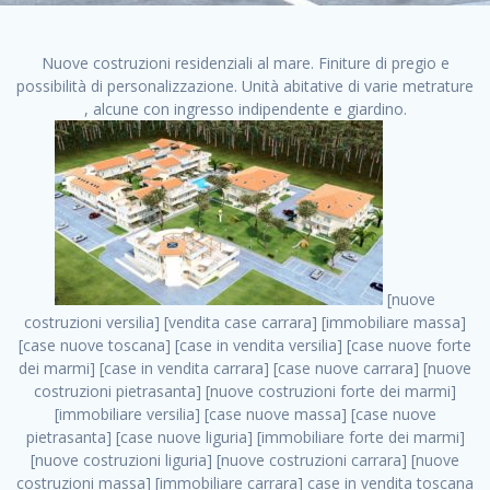
Nuove costruzioni residenziali al mare. Finiture di pregio e
possibilità di personalizzazione. Unità abitative di varie metrature
, alcune con ingresso indipendente e giardino.
[nuove costruzioni versilia] [vendita case carrara] [immobiliare massa] [case nuove toscana] [case in vendita versilia] [case nuove forte dei marmi] [case in vendita carrara] [case nuove carrara] [nuove costruzioni pietrasanta] [nuove costruzioni forte dei marmi] [immobiliare versilia] [case nuove massa] [case nuove pietrasanta] [case nuove liguria] [immobiliare forte dei marmi] [nuove costruzioni liguria] [nuove costruzioni carrara] [nuove costruzioni massa] [immobiliare carrara] case in vendita toscana [immobiliare liguria] [case in vendita massa] [vendita case massa] [vendita case versilia] [nuove costruzioni toscana] [immobiliare pietrasanta] [immobiliare toscana] [case nuove versilia] nuove costruzioni case nuove in vendita case nuove case in costruzione case nuova costruzione appartamenti nuova costruzione case in vendita nuove costruzioni terreno edificabile nuove costruzioni milano marina di carrara carrara massa massa carrara toscana versilia case in vendita a milano case in vendita a roma appartamenti nuovi in vendita vendita case milano case in vendita torino case in vendita milano case di nuova costruzione nuove costruzioni roma case in vendita roma , roma case nuove . vendita case roma vendita case torino villette nuova costruzione vendita case privati cerco casa milano vendita case impresa edile vendita case genova vendita immobili vendita case nuove cerco casa ville nuova costruzione annunci case in vendita case in vendita nuova costruzione nuove case in vendita case in vendita da privati villette a schiera cerco casa in vendita case in affitto vendita nuove costruzioni costruire case affitto affitto negozio milano cerco casa roma cerco casa nuova costruzione appartamenti in costruzione, roma case nuove . case nuove vendita case in vendita nuove case nuove milano nuove costruzioni morena case in vendita costruzioni case case in vendita tor vergata nuova annunci vendita case case in vendita milano centro, roma case nuove . vendita case nuova costruzione case in vendita privati agenzia immobiliare appartamenti di nuova costruzione ville in costruzione case in vendita a opera nuova costruzione nuove costruzioni torino, roma case nuove . appartamenti nuovi impresa edile roma trova casa costruzioni nuove appartamenti in affitto cantieri in costruzione, roma case nuove . immobiliare nuove costruzioni case in vendita dragona appartamenti in vendita siti vendita case case in vendita roma nord nuovi costruzioni ville nuove in vendita nuove costruzioni in vendita trovocasa cerco casa affitto villette in vendita nuove costruzioni immobiliari nuove costruzioni bologna toscano immobiliare palermo nuovi appartamenti vendita case dragona nuova costruzione case in vendita villaggio prenestino, roma case nuove . case in vendita dal costruttore imprese edili torino nuove costruzioni firenze immobiliare case nuove in costruzione toscano immobiliare milano, roma case nuove . casanuova case in vendita acilia dragona case in vendita di nuova costruzione case in vendita da costruttore nuove costruzioni eur case e cantieri appartamenti in vendita nuova costruzione case in vendita a dragona roma case in vendita nuove case in costruzione porta portese immobiliare appartamenti cerco casa disperatamente case in vendita torresina cascine in vendita vendita immobili roma, roma case nuove . milano nuove costruzioni morena case in vendita costruzioni edili nuove costruzioni catania visure catastali on line gratis nuove costruzioni monza case in costruzione milano, roma case nuove . nuove costruzioni boccea vendita immobili milano attico immobiliare roma vendita imprese edili bergamo impresa edile bologna case in vendita a classe appartamento nuovo nuove costruzioni pietralata case costruzione case in vendita roma sud nuove costruzioni residenziali a milano appartamenti nuova costruzione milano case in vendita boccea case in vendita morena nuove costruzioni vendita immobili privati, roma case nuove . comprare casa nuova costruzione case in vendita con leasing case in vendita ostia antica case nuova costruzione milano appartamenti nuovi milano case nuove roma nuove costruzioni bari edilizia convenzionata case in vendita a tortona villaggio prenestino case in vendita toscano immobiliare professione casa nuove costruzioni parma impresa costruzioni nuove case nuove costruzioni bergamo vendita immobili torino ville di nuova costruzione solo affitti appartamento nuovo in vendita appartamenti nuova costruzione roma case nuova costruzione roma, roma case nuove . nuove costruzioni a milano case in costruzione roma impresa di costruzioni grimaldi immobiliare costruzioni villetta nuova costruzione case in vendita da imprese edili cerco casa a acquisto casa in costruzione nuove costruzioni mare costruzioni immobiliari cantieri nuove costruzioni acquisto casa nuova costruzione nuove costruzioni padova comprare casa in costruzione impresa edile napoli nuove costruzioni pescara casa risorse immobiliari, roma case nuove . immobili in costruzione villette nuove villette nuove in vendita gabetti imprese edili verona nuove costruzioni milano sud nuovi immobili nuove costruzioni legnano, roma case nuove . cantieri nuove costruzioni milano villa nuova case vendita nuove costruzioni appartamenti in vendita nuovi immobili nuovi costruttori case imprese edili brescia nuovi appartamenti milano case in vendita selva nera casa nuova retecasa case nuova costruzione in vendita monolocale imprese edili firenze imprese edili padova frimm vendita case dragona nuove costruzioni vendita imprese edili parma imprese di costruzioni milano immobiliare toscano frimm immobiliare roma case case dal costruttore acquisto terreno agricolo imprese edili italiane roma vende casa case nuove a milano nuove costruzioni a roma imprese costruzioni roma cerco casa nuova immobili di nuova costruzione case in vendita castelverde roma impresa edile palermo rent to buy roma nuove costruzioni, roma case nuove . tempocasa case in vendita a riscatto nuove costruzioni varese nuove costruzioni bolzano vendita case in costruzione nuove costruzioni lecce cantiere milano costruire villa imprese edili treviso impresa edile catania case in vendita roma tiburtina vendita appartamenti nuova costruzione vendita immobili commerciali case nuove in vendita milano nuove costruzioni seregno cerca casa vendita cerco casa milano vendita nuove costruzioni milano ovest vendita case nuove milano imprese edili modena nuove costruzioni milano centro case in vendita aranova nuove abitazioni, roma case nuove ., roma case nuove . nuove costruzioni brescia nuove costruzioni como appartamenti nuovi in vendita a milano case in vendita bologna nuove costruzioni appartamenti in vendita milano nuova costruzione imprese edili como morena nuove costruzioni nuove costruzioni case vendita appartamenti nuovi nuove costruzioni salerno eurekasa villette in costruzione bilocali nuovi case nuove in vendita a roma case in vendita con permuta nuove costruzioni trento impresa edile varese imprese costruzioni milano imprese edili venezia case in vendita prenestina imprese edili spa nuove costruzioni gallarate roma nuove costruzioni case in nuova costruzione nuovi case nuove in vendita a milano nuove costruzioni loano nuovi cantieri milano imprese edili novara case in vendita roma est imprese di costruzioni roma appartamenti in costruzione milano nuovi cantieri cerco casa vendita milano nuove costruzioni brugherio vendita case da imprese edili imprese edili udine nuove costruzioni direttamente dal costruttore imprese edili vicenza case in vendita a loano nuova costruzione nuove villette prezzi case nuove case in vendita in costruzione compravendita terreno agricolo cantiere, roma case nuove . case in vendita milano navigli costruzione nuova casa costruzioni nuove milano nuove costruzioni roma rent to buy nuove costruzioni taranto palazzo in costruzione vendita appartamenti nuova costruzione milano centro costruzioni milano case in vendita milano nuove costruzioni case in vendita milano sud impresa edile como case nuove a roma boccea case in vendita imprese edili trento nuove costruzioni buccinasco case in costruzione a milano nuove costruzioni ripamonti case in vendita a salerno nuove costruzioni nuove residenze milano case nuove vendita milano nuove costruzioni milano nord nuove costruzioni livorno vendita nuove costruzioni roma nuove costruzioni liguria costruzioni roma cerco casa roma vendita nuove costruzioni classe a impresa edile rimini nuovi annunci case in vendita nuove costruzioni magenta todini costruzioni case grezze in vendita vendita appartamenti nuovi milano case in vendita gallaratese milano nuove costruzioni arezzo, roma case nuove . case in vendita castelverde case nuove dal costruttore nuovo appartamento nuove costruzioni desenzano imprese edili lombardia imprese edili veneto appartamenti in costruzione roma case vendita pescara nuove costruzioni case in vendita ad acilia imprese edili verona e provincia nuove costruzioni desio appartamenti classe a milano firenze nuove costruzioni pirelli re immobiliare grandi imprese di costruzioni case in vendita torresina roma case in vendita navigli milano nuove costruzioni roma centro nuovecostruzioni appartamenti nuovi a milano impresa edile ancona nuove residenze dragona case in vendita nuove costruzioni brindisi vendita nuove costruzioni milano case in vendita arredate nuove case milano case nuove milano centro sito impresa edile nuove costruzioni montesilvano case vendita monza nuove costruzioni vendita case nuove roma impresa edile monza case in vendita vimercate nuova