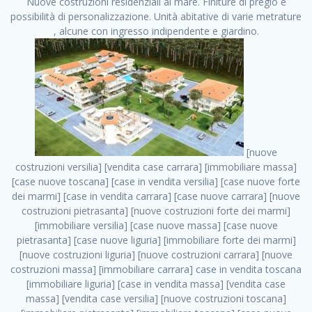
Nuove costruzioni residenziali al mare. Finiture di pregio e
possibilità di personalizzazione. Unità abitative di varie metrature
, alcune con ingresso indipendente e giardino.
[nuove costruzioni versilia] [vendita case carrara] [immobiliare massa] [case nuove toscana] [case in vendita versilia] [case nuove forte dei marmi] [case in vendita carrara] [case nuove carrara] [nuove costruzioni pietrasanta] [nuove costruzioni forte dei marmi] [immobiliare versilia] [case nuove massa] [case nuove pietrasanta] [case nuove liguria] [immobiliare forte dei marmi] [nuove costruzioni liguria] [nuove costruzioni carrara] [nuove costruzioni massa] [immobiliare carrara] case in vendita toscana [immobiliare liguria] [case in vendita massa] [vendita case massa] [vendita case versilia] [nuove costruzioni toscana] [immobiliare pietrasanta] [immobiliare toscana] [case nuove versilia] nuove costruzioni case nuove in vendita case nuove case in costruzione case nuova costruzione appartamenti nuova costruzione case in vendita nuove costruzioni terreno edificabile nuove costruzioni milano marina di carrara carrara massa massa carrara toscana versilia case in vendita a milano case in vendita a roma appartamenti nuovi in vendita vendita case milano case in vendita torino case in vendita milano case di nuova costruzione nuove costruzioni roma case in vendita roma , Rimini . vendita case roma vendita case torino villette nuova costruzione vendita case privati cerco casa milano vendita case impresa edile vendita case genova vendita immobili vendita case nuove cerco casa ville nuova costruzione annunci case in vendita case in vendita nuova costruzione nuove case in vendita case in vendita da privati villette a schiera cerco casa in vendita case in affitto vendita nuove costruzioni costruire case affitto affitto negozio milano cerco casa roma cerco casa nuova costruzione appartamenti in costruzione, Rimini . case nuove vendita case in vendita nuove case nuove milano nuove costruzioni morena case in vendita costruzioni case case in vendita tor vergata nuova annunci vendita case case in vendita milano centro, Rimini . vendita case nuova costruzione case in vendita privati agenzia immobiliare appartamenti di nuova costruzione ville in costruzione case in vendita a opera nuova costruzione nuove costruzioni torino, Rimini . appartamenti nuovi impresa edile roma trova casa costruzioni nuove appartamenti in affitto cantieri in costruzione, Rimini . immobiliare nuove costruzioni case in vendita dragona appartamenti in vendita siti vendita case case in vendita roma nord nuovi costruzioni ville nuove in vendita nuove costruzioni in vendita trovocasa cerco casa affitto villette in vendita nuove costruzioni immobiliari nuove costruzioni bologna toscano immobiliare palermo nuovi appartamenti vendita case dragona nuova costruzione case in vendita villaggio prenestino, Rimini . case in vendita dal costruttore imprese edili torino nuove costruzioni firenze immobiliare case nuove in costruzione toscano immobiliare milano, Rimini . casanuova case in vendita acilia dragona case in vendita di nuova costruzione case in vendita da costruttore nuove costruzioni eur case e cantieri appartamenti in vendita nuova costruzione case in vendita a dragona roma case in vendita nuove case in costruzione porta portese immobiliare appartamenti cerco casa disperatamente case in vendita torresina cascine in vendita vendita immobili roma, Rimini . milano nuove costruzioni morena case in vendita costruzioni edili nuove costruzioni catania visure catastali on line gratis nuove costruzioni monza case in costruzione milano, Rimini . nuove costruzioni boccea vendita immobili milano attico immobiliare roma vendita imprese edili bergamo impresa edile bologna case in vendita a classe appartamento nuovo nuove costruzioni pietralata case costruzione case in vendita roma sud nuove costruzioni residenziali a milano appartamenti nuova costruzione milano case in vendita boccea case in vendita morena nuove costruzioni vendita immobili privati, Rimini . comprare casa nuova costruzione case in vendita con leasing case in vendita ostia antica case nuova costruzione milano appartamenti nuovi milano case nuove roma nuove costruzioni bari edilizia convenzionata case in vendita a tortona villaggio prenestino case in vendita toscano immobiliare professione casa nuove costruzioni parma impresa costruzioni nuove case nuove costruzioni bergamo vendita immobili torino ville di nuova costruzione solo affitti appartamento nuovo in vendita appartamenti nuova costruzione roma case nuova costruzione roma, Rimini . nuove costruzioni a milano case in costruzione roma impresa di costruzioni grimaldi immobiliare costruzioni villetta nuova costruzione case in vendita da imprese edili cerco casa a acquisto casa in costruzione nuove costruzioni mare costruzioni immobiliari cantieri nuove costruzioni acquisto casa nuova costruzione nuove costruzioni padova comprare casa in costruzione impresa edile napoli nuove costruzioni pescara casa risorse immobiliari, Rimini . immobili in costruzione villette nuove villette nuove in vendita gabetti imprese edili verona nuove costruzioni milano sud nuovi immobili nuove costruzioni legnano, Rimini . cantieri nuove costruzioni milano villa nuova case vendita nuove costruzioni appartamenti in vendita nuovi immobili nuovi costruttori case imprese edili brescia nuovi appartamenti milano case in vendita selva nera casa nuova retecasa case nuova costruzione in vendita monolocale imprese edili firenze imprese edili padova frimm vendita case dragona nuove costruzioni vendita imprese edili parma imprese di costruzioni milano immobiliare toscano frimm immobiliare roma case case dal costruttore acquisto terreno agricolo imprese edili italiane roma vende casa case nuove a milano nuove costruzioni a roma imprese costruzioni roma cerco casa nuova immobili di nuova costruzione case in vendita castelverde roma impresa edile palermo rent to buy roma nuove costruzioni, Rimini . tempocasa case in vendita a riscatto nuove costruzioni varese nuove costruzioni bolzano vendita case in costruzione nuove costruzioni lecce cantiere milano costruire villa imprese edili treviso impresa edile catania case in vendita roma tiburtina vendita appartamenti nuova costruzione vendita immobili commerciali case nuove in vendita milano nuove costruzioni seregno cerca casa vendita cerco casa milano vendita nuove costruzioni milano ovest vendita case nuove milano imprese edili modena nuove costruzioni milano centro case in vendita aranova nuove abitazioni, Rimini ., Rimini . nuove costruzioni brescia nuove costruzioni como appartamenti nuovi in vendita a milano case in vendita bologna nuove costruzioni appartamenti in vendita milano nuova costruzione imprese edili como morena nuove costruzioni nuove costruzioni case vendita appartamenti nuovi nuove costruzioni salerno eurekasa villette in costruzione bilocali nuovi case nuove in vendita a roma case in vendita con permuta nuove costruzioni trento impresa edile varese imprese costruzioni milano imprese edili venezia case in vendita prenestina imprese edili spa nuove costruzioni gallarate roma nuove costruzioni case in nuova costruzione nuovi case nuove in vendita a milano nuove costruzioni loano nuovi cantieri milano imprese edili novara case in vendita roma est imprese di costruzioni roma appartamenti in costruzione milano nuovi cantieri cerco casa vendita milano nuove costruzioni brugherio vendita case da imprese edili imprese edili udine nuove costruzioni direttamente dal costruttore imprese edili vicenza case in vendita a loano nuova costruzione nuove villette prezzi case nuove case in vendita in costruzione compravendita terreno agricolo cantiere, Rimini . case in vendita milano navigli costruzione nuova casa costruzioni nuove milano nuove costruzioni roma rent to buy nuove costruzioni taranto palazzo in costruzione vendita appartamenti nuova costruzione milano centro costruzioni milano case in vendita milano nuove costruzioni case in vendita milano sud impresa edile como case nuove a roma boccea case in vendita imprese edili trento nuove costruzioni buccinasco case in costruzione a milano nuove costruzioni ripamonti case in vendita a salerno nuove costruzioni nuove residenze milano case nuove vendita milano nuove costruzioni milano nord nuove costruzioni livorno vendita nuove costruzioni roma nuove costruzioni liguria costruzioni roma cerco casa roma vendita nuove costruzioni classe a impresa edile rimini nuovi annunci case in vendita nuove costruzioni magenta todini costruzioni case grezze in vendita vendita appartamenti nuovi milano case in vendita gallaratese milano nuove costruzioni arezzo, Rimini . case in vendita castelverde case nuove dal costruttore nuovo appartamento nuove costruzioni desenzano imprese edili lombardia imprese edili veneto appartamenti in costruzione roma case vendita pescara nuove costruzioni case in vendita ad acilia imprese edili verona e provincia nuove costruzioni desio appartamenti classe a milano firenze nuove costruzioni pirelli re immobiliare grandi imprese di costruzioni case in vendita torresina roma case in vendita navigli milano nuove costruzioni roma centro nuovecostruzioni appartamenti nuovi a milano impresa edile ancona nuove residenze dragona case in vendita nuove costruzioni brindisi vendita nuove costruzioni milano case in vendita arredate nuove case milano case nuove milano centro sito impresa edile nuove costruzioni montesilvano case vendita monza nuove costruzioni vendita case nuove roma impresa edile monza case in vendita vimercate nuova costruzione nuove costruzioni opera imprese edili toscana case milano vendita nuove cos