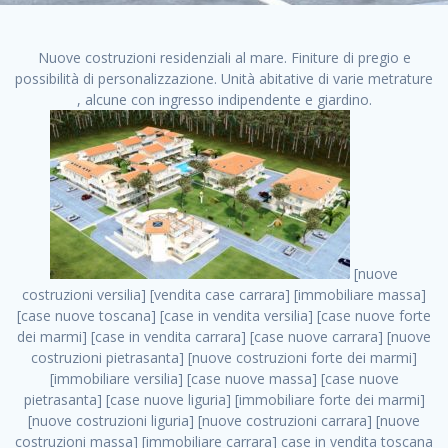
Nuove costruzioni residenziali al mare. Finiture di pregio e
possibilità di personalizzazione. Unità abitative di varie metrature
, alcune con ingresso indipendente e giardino.
[nuove costruzioni versilia] [vendita case carrara] [immobiliare massa] [case nuove toscana] [case in vendita versilia] [case nuove forte dei marmi] [case in vendita carrara] [case nuove carrara] [nuove costruzioni pietrasanta] [nuove costruzioni forte dei marmi] [immobiliare versilia] [case nuove massa] [case nuove pietrasanta] [case nuove liguria] [immobiliare forte dei marmi] [nuove costruzioni liguria] [nuove costruzioni carrara] [nuove costruzioni massa] [immobiliare carrara] case in vendita toscana [immobiliare liguria] [case in vendita massa] [vendita case massa] [vendita case versilia] [nuove costruzioni toscana] [immobiliare pietrasanta] [immobiliare toscana] [case nuove versilia] nuove costruzioni case nuove in vendita case nuove case in costruzione case nuova costruzione appartamenti nuova costruzione case in vendita nuove costruzioni terreno edificabile nuove costruzioni milano marina di carrara carrara massa massa carrara toscana versilia case in vendita a milano case in vendita a roma appartamenti nuovi in vendita vendita case milano case in vendita torino case in vendita milano case di nuova costruzione nuove costruzioni roma case in vendita roma , residenze nuove milano . vendita case roma vendita case torino villette nuova costruzione vendita case privati cerco casa milano vendita case impresa edile vendita case genova vendita immobili vendita case nuove cerco casa ville nuova costruzione annunci case in vendita case in vendita nuova costruzione nuove case in vendita case in vendita da privati villette a schiera cerco casa in vendita case in affitto vendita nuove costruzioni costruire case affitto affitto negozio milano cerco casa roma cerco casa nuova costruzione appartamenti in costruzione, residenze nuove milano . case nuove vendita case in vendita nuove case nuove milano nuove costruzioni morena case in vendita costruzioni case case in vendita tor vergata nuova annunci vendita case case in vendita milano centro, residenze nuove milano . vendita case nuova costruzione case in vendita privati agenzia immobiliare appartamenti di nuova costruzione ville in costruzione case in vendita a opera nuova costruzione nuove costruzioni torino, residenze nuove milano . appartamenti nuovi impresa edile roma trova casa costruzioni nuove appartamenti in affitto cantieri in costruzione, residenze nuove milano . immobiliare nuove costruzioni case in vendita dragona appartamenti in vendita siti vendita case case in vendita roma nord nuovi costruzioni ville nuove in vendita nuove costruzioni in vendita trovocasa cerco casa affitto villette in vendita nuove costruzioni immobiliari nuove costruzioni bologna toscano immobiliare palermo nuovi appartamenti vendita case dragona nuova costruzione case in vendita villaggio prenestino, residenze nuove milano . case in vendita dal costruttore imprese edili torino nuove costruzioni firenze immobiliare case nuove in costruzione toscano immobiliare milano, residenze nuove milano . casanuova case in vendita acilia dragona case in vendita di nuova costruzione case in vendita da costruttore nuove costruzioni eur case e cantieri appartamenti in vendita nuova costruzione case in vendita a dragona roma case in vendita nuove case in costruzione porta portese immobiliare appartamenti cerco casa disperatamente case in vendita torresina cascine in vendita vendita immobili roma, residenze nuove milano . milano nuove costruzioni morena case in vendita costruzioni edili nuove costruzioni catania visure catastali on line gratis nuove costruzioni monza case in costruzione milano, residenze nuove milano . nuove costruzioni boccea vendita immobili milano attico immobiliare roma vendita imprese edili bergamo impresa edile bologna case in vendita a classe appartamento nuovo nuove costruzioni pietralata case costruzione case in vendita roma sud nuove costruzioni residenziali a milano appartamenti nuova costruzione milano case in vendita boccea case in vendita morena nuove costruzioni vendita immobili privati, residenze nuove milano . comprare casa nuova costruzione case in vendita con leasing case in vendita ostia antica case nuova costruzione milano appartamenti nuovi milano case nuove roma nuove costruzioni bari edilizia convenzionata case in vendita a tortona villaggio prenestino case in vendita toscano immobiliare professione casa nuove costruzioni parma impresa costruzioni nuove case nuove costruzioni bergamo vendita immobili torino ville di nuova costruzione solo affitti appartamento nuovo in vendita appartamenti nuova costruzione roma case nuova costruzione roma, residenze nuove milano . nuove costruzioni a milano case in costruzione roma impresa di costruzioni grimaldi immobiliare costruzioni villetta nuova costruzione case in vendita da imprese edili cerco casa a acquisto casa in costruzione nuove costruzioni mare costruzioni immobiliari cantieri nuove costruzioni acquisto casa nuova costruzione nuove costruzioni padova comprare casa in costruzione impresa edile napoli nuove costruzioni pescara casa risorse immobiliari, residenze nuove milano . immobili in costruzione villette nuove villette nuove in vendita gabetti imprese edili verona nuove costruzioni milano sud nuovi immobili nuove costruzioni legnano, residenze nuove milano . cantieri nuove costruzioni milano villa nuova case vendita nuove costruzioni appartamenti in vendita nuovi immobili nuovi costruttori case imprese edili brescia nuovi appartamenti milano case in vendita selva nera casa nuova retecasa case nuova costruzione in vendita monolocale imprese edili firenze imprese edili padova frimm vendita case dragona nuove costruzioni vendita imprese edili parma imprese di costruzioni milano immobiliare toscano frimm immobiliare roma case case dal costruttore acquisto terreno agricolo imprese edili italiane roma vende casa case nuove a milano nuove costruzioni a roma imprese costruzioni roma cerco casa nuova immobili di nuova costruzione case in vendita castelverde roma impresa edile palermo rent to buy roma nuove costruzioni, residenze nuove milano . tempocasa case in vendita a riscatto nuove costruzioni varese nuove costruzioni bolzano vendita case in costruzione nuove costruzioni lecce cantiere milano costruire villa imprese edili treviso impresa edile catania case in vendita roma tiburtina vendita appartamenti nuova costruzione vendita immobili commerciali case nuove in vendita milano nuove costruzioni seregno cerca casa vendita cerco casa milano vendita nuove costruzioni milano ovest vendita case nuove milano imprese edili modena nuove costruzioni milano centro case in vendita aranova nuove abitazioni, residenze nuove milano ., residenze nuove milano . nuove costruzioni brescia nuove costruzioni como appartamenti nuovi in vendita a milano case in vendita bologna nuove costruzioni appartamenti in vendita milano nuova costruzione imprese edili como morena nuove costruzioni nuove costruzioni case vendita appartamenti nuovi nuove costruzioni salerno eurekasa villette in costruzione bilocali nuovi case nuove in vendita a roma case in vendita con permuta nuove costruzioni trento impresa edile varese imprese costruzioni milano imprese edili venezia case in vendita prenestina imprese edili spa nuove costruzioni gallarate roma nuove costruzioni case in nuova costruzione nuovi case nuove in vendita a milano nuove costruzioni loano nuovi cantieri milano imprese edili novara case in vendita roma est imprese di costruzioni roma appartamenti in costruzione milano nuovi cantieri cerco casa vendita milano nuove costruzioni brugherio vendita case da imprese edili imprese edili udine nuove costruzioni direttamente dal costruttore imprese edili vicenza case in vendita a loano nuova costruzione nuove villette prezzi case nuove case in vendita in costruzione compravendita terreno agricolo cantiere, residenze nuove milano . case in vendita milano navigli costruzione nuova casa costruzioni nuove milano nuove costruzioni roma rent to buy nuove costruzioni taranto palazzo in costruzione vendita appartamenti nuova costruzione milano centro costruzioni milano case in vendita milano nuove costruzioni case in vendita milano sud impresa edile como case nuove a roma boccea case in vendita imprese edili trento nuove costruzioni buccinasco case in costruzione a milano nuove costruzioni ripamonti case in vendita a salerno nuove costruzioni nuove residenze milano case nuove vendita milano nuove costruzioni milano nord nuove costruzioni livorno vendita nuove costruzioni roma nuove costruzioni liguria costruzioni roma cerco casa roma vendita nuove costruzioni classe a impresa edile rimini nuovi annunci case in vendita nuove costruzioni magenta todini costruzioni case grezze in vendita vendita appartamenti nuovi milano case in vendita gallaratese milano nuove costruzioni arezzo, residenze nuove milano . case in vendita castelverde case nuove dal costruttore nuovo appartamento nuove costruzioni desenzano imprese edili lombardia imprese edili veneto appartamenti in costruzione roma case vendita pescara nuove costruzioni case in vendita ad acilia imprese edili verona e provincia nuove costruzioni desio appartamenti classe a milano firenze nuove costruzioni pirelli re immobiliare grandi imprese di costruzioni case in vendita torresina roma case in vendita navigli milano nuove costruzioni roma centro nuovecostruzioni appartamenti nuovi a milano impresa edile ancona nuove residenze dragona case in vendita nuove costruzioni brindisi vendita nuove costruzioni milano case in vendita arredate nuove case milano case nuove milano centro sito impresa edile nuove costruzioni mont