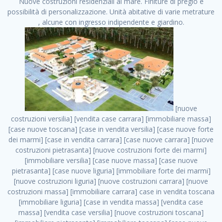
Nuove costruzioni residenziali al mare. Finiture di pregio e
possibilità di personalizzazione. Unità abitative di varie metrature
, alcune con ingresso indipendente e giardino.
[nuove costruzioni versilia] [vendita case carrara] [immobiliare massa] [case nuove toscana] [case in vendita versilia] [case nuove forte dei marmi] [case in vendita carrara] [case nuove carrara] [nuove costruzioni pietrasanta] [nuove costruzioni forte dei marmi] [immobiliare versilia] [case nuove massa] [case nuove pietrasanta] [case nuove liguria] [immobiliare forte dei marmi] [nuove costruzioni liguria] [nuove costruzioni carrara] [nuove costruzioni massa] [immobiliare carrara] case in vendita toscana [immobiliare liguria] [case in vendita massa] [vendita case massa] [vendita case versilia] [nuove costruzioni toscana] [immobiliare pietrasanta] [immobiliare toscana] [case nuove versilia] nuove costruzioni case nuove in vendita case nuove case in costruzione case nuova costruzione appartamenti nuova costruzione case in vendita nuove costruzioni terreno edificabile nuove costruzioni milano marina di carrara carrara massa massa carrara toscana versilia case in vendita a milano case in vendita a roma appartamenti nuovi in vendita vendita case milano case in vendita torino case in vendita milano case di nuova costruzione nuove costruzioni roma case in vendita roma , Pontedera . vendita case roma vendita case torino villette nuova costruzione vendita case privati cerco casa milano vendita case impresa edile vendita case genova vendita immobili vendita case nuove cerco casa ville nuova costruzione annunci case in vendita case in vendita nuova costruzione nuove case in vendita case in vendita da privati villette a schiera cerco casa in vendita case in affitto vendita nuove costruzioni costruire case affitto affitto negozio milano cerco casa roma cerco casa nuova costruzione appartamenti in costruzione, Pontedera . case nuove vendita case in vendita nuove case nuove milano nuove costruzioni morena case in vendita costruzioni case case in vendita tor vergata nuova annunci vendita case case in vendita milano centro, Pontedera . vendita case nuova costruzione case in vendita privati agenzia immobiliare appartamenti di nuova costruzione ville in costruzione case in vendita a opera nuova costruzione nuove costruzioni torino, Pontedera . appartamenti nuovi impresa edile roma trova casa costruzioni nuove appartamenti in affitto cantieri in costruzione, Pontedera . immobiliare nuove costruzioni case in vendita dragona appartamenti in vendita siti vendita case case in vendita roma nord nuovi costruzioni ville nuove in vendita nuove costruzioni in vendita trovocasa cerco casa affitto villette in vendita nuove costruzioni immobiliari nuove costruzioni bologna toscano immobiliare palermo nuovi appartamenti vendita case dragona nuova costruzione case in vendita villaggio prenestino, Pontedera . case in vendita dal costruttore imprese edili torino nuove costruzioni firenze immobiliare case nuove in costruzione toscano immobiliare milano, Pontedera . casanuova case in vendita acilia dragona case in vendita di nuova costruzione case in vendita da costruttore nuove costruzioni eur case e cantieri appartamenti in vendita nuova costruzione case in vendita a dragona roma case in vendita nuove case in costruzione porta portese immobiliare appartamenti cerco casa disperatamente case in vendita torresina cascine in vendita vendita immobili roma, Pontedera . milano nuove costruzioni morena case in vendita costruzioni edili nuove costruzioni catania visure catastali on line gratis nuove costruzioni monza case in costruzione milano, Pontedera . nuove costruzioni boccea vendita immobili milano attico immobiliare roma vendita imprese edili bergamo impresa edile bologna case in vendita a classe appartamento nuovo nuove costruzioni pietralata case costruzione case in vendita roma sud nuove costruzioni residenziali a milano appartamenti nuova costruzione milano case in vendita boccea case in vendita morena nuove costruzioni vendita immobili privati, Pontedera . comprare casa nuova costruzione case in vendita con leasing case in vendita ostia antica case nuova costruzione milano appartamenti nuovi milano case nuove roma nuove costruzioni bari edilizia convenzionata case in vendita a tortona villaggio prenestino case in vendita toscano immobiliare professione casa nuove costruzioni parma impresa costruzioni nuove case nuove costruzioni bergamo vendita immobili torino ville di nuova costruzione solo affitti appartamento nuovo in vendita appartamenti nuova costruzione roma case nuova costruzione roma, Pontedera . nuove costruzioni a milano case in costruzione roma impresa di costruzioni grimaldi immobiliare costruzioni villetta nuova costruzione case in vendita da imprese edili cerco casa a acquisto casa in costruzione nuove costruzioni mare costruzioni immobiliari cantieri nuove costruzioni acquisto casa nuova costruzione nuove costruzioni padova comprare casa in costruzione impresa edile napoli nuove costruzioni pescara casa risorse immobiliari, Pontedera . immobili in costruzione villette nuove villette nuove in vendita gabetti imprese edili verona nuove costruzioni milano sud nuovi immobili nuove costruzioni legnano, Pontedera . cantieri nuove costruzioni milano villa nuova case vendita nuove costruzioni appartamenti in vendita nuovi immobili nuovi costruttori case imprese edili brescia nuovi appartamenti milano case in vendita selva nera casa nuova retecasa case nuova costruzione in vendita monolocale imprese edili firenze imprese edili padova frimm vendita case dragona nuove costruzioni vendita imprese edili parma imprese di costruzioni milano immobiliare toscano frimm immobiliare roma case case dal costruttore acquisto terreno agricolo imprese edili italiane roma vende casa case nuove a milano nuove costruzioni a roma imprese costruzioni roma cerco casa nuova immobili di nuova costruzione case in vendita castelverde roma impresa edile palermo rent to buy roma nuove costruzioni, Pontedera . tempocasa case in vendita a riscatto nuove costruzioni varese nuove costruzioni bolzano vendita case in costruzione nuove costruzioni lecce cantiere milano costruire villa imprese edili treviso impresa edile catania case in vendita roma tiburtina vendita appartamenti nuova costruzione vendita immobili commerciali case nuove in vendita milano nuove costruzioni seregno cerca casa vendita cerco casa milano vendita nuove costruzioni milano ovest vendita case nuove milano imprese edili modena nuove costruzioni milano centro case in vendita aranova nuove abitazioni, Pontedera ., Pontedera . nuove costruzioni brescia nuove costruzioni como appartamenti nuovi in vendita a milano case in vendita bologna nuove costruzioni appartamenti in vendita milano nuova costruzione imprese edili como morena nuove costruzioni nuove costruzioni case vendita appartamenti nuovi nuove costruzioni salerno eurekasa villette in costruzione bilocali nuovi case nuove in vendita a roma case in vendita con permuta nuove costruzioni trento impresa edile varese imprese costruzioni milano imprese edili venezia case in vendita prenestina imprese edili spa nuove costruzioni gallarate roma nuove costruzioni case in nuova costruzione nuovi case nuove in vendita a milano nuove costruzioni loano nuovi cantieri milano imprese edili novara case in vendita roma est imprese di costruzioni roma appartamenti in costruzione milano nuovi cantieri cerco casa vendita milano nuove costruzioni brugherio vendita case da imprese edili imprese edili udine nuove costruzioni direttamente dal costruttore imprese edili vicenza case in vendita a loano nuova costruzione nuove villette prezzi case nuove case in vendita in costruzione compravendita terreno agricolo cantiere, Pontedera . case in vendita milano navigli costruzione nuova casa costruzioni nuove milano nuove costruzioni roma rent to buy nuove costruzioni taranto palazzo in costruzione vendita appartamenti nuova costruzione milano centro costruzioni milano case in vendita milano nuove costruzioni case in vendita milano sud impresa edile como case nuove a roma boccea case in vendita imprese edili trento nuove costruzioni buccinasco case in costruzione a milano nuove costruzioni ripamonti case in vendita a salerno nuove costruzioni nuove residenze milano case nuove vendita milano nuove costruzioni milano nord nuove costruzioni livorno vendita nuove costruzioni roma nuove costruzioni liguria costruzioni roma cerco casa roma vendita nuove costruzioni classe a impresa edile rimini nuovi annunci case in vendita nuove costruzioni magenta todini costruzioni case grezze in vendita vendita appartamenti nuovi milano case in vendita gallaratese milano nuove costruzioni arezzo, Pontedera . case in vendita castelverde case nuove dal costruttore nuovo appartamento nuove costruzioni desenzano imprese edili lombardia imprese edili veneto appartamenti in costruzione roma case vendita pescara nuove costruzioni case in vendita ad acilia imprese edili verona e provincia nuove costruzioni desio appartamenti classe a milano firenze nuove costruzioni pirelli re immobiliare grandi imprese di costruzioni case in vendita torresina roma case in vendita navigli milano nuove costruzioni roma centro nuovecostruzioni appartamenti nuovi a milano impresa edile ancona nuove residenze dragona case in vendita nuove costruzioni brindisi vendita nuove costruzioni milano case in vendita arredate nuove case milano case nuove milano centro sito impresa edile nuove costruzioni montesilvano case vendita monza nuove costruzioni vendita case nuove roma impresa edile monza case in vendit