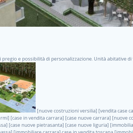
i pregio e possibilità di personalizzazione. Unità abitative d
[nuove costruzioni versilia] [vendita case carrara] [immobiliare massa] [case nuove toscana] [case in vendita versilia] [case nuove forte dei marmi] [case in vendita carrara] [case nuove carrara] [nuove costruzioni pietrasanta] [nuove costruzioni forte dei marmi] [immobiliare versilia] [case nuove massa] [case nuove pietrasanta] [case nuove liguria] [immobiliare forte dei marmi] [nuove costruzioni liguria] [nuove costruzioni carrara] [nuove costruzioni massa] [immobiliare carrara] case in vendita toscana [immobiliare liguria] [case in vendita massa] [vendita case massa] [vendita case versilia] [nuove costruzioni toscana] [immobiliare pietrasanta] [immobiliare toscana] [case nuove versilia] nuove costruzioni case nuove in vendita case nuove case in costruzione case nuova costruzione appartamenti nuova costruzione case in vendita nuove costruzioni terreno edificabile nuove costruzioni milano marina di carrara carrara massa massa carrara toscana versilia case in vendita a milano case in vendita a roma appartamenti nuovi in vendita vendita case milano case in vendita torino case in vendita milano case di nuova costruzione nuove costruzioni roma case in vendita roma , Piacenza . vendita case roma vendita case torino villette nuova costruzione vendita case privati cerco casa milano vendita case impresa edile vendita case genova vendita immobili vendita case nuove cerco casa ville nuova costruzione annunci case in vendita case in vendita nuova costruzione nuove case in vendita case in vendita da privati villette a schiera cerco casa in vendita case in affitto vendita nuove costruzioni costruire case affitto affitto negozio milano cerco casa roma cerco casa nuova costruzione appartamenti in costruzione, Piacenza . case nuove vendita case in vendita nuove case nuove milano nuove costruzioni morena case in vendita costruzioni case case in vendita tor vergata nuova annunci vendita case case in vendita milano centro, Piacenza . vendita case nuova costruzione case in vendita privati agenzia immobiliare appartamenti di nuova costruzione ville in costruzione case in vendita a opera nuova costruzione nuove costruzioni torino, Piacenza . appartamenti nuovi impresa edile roma trova casa costruzioni nuove appartamenti in affitto cantieri in costruzione, Piacenza . immobiliare nuove costruzioni case in vendita dragona appartamenti in vendita siti vendita case case in vendita roma nord nuovi costruzioni ville nuove in vendita nuove costruzioni in vendita trovocasa cerco casa affitto villette in vendita nuove costruzioni immobiliari nuove costruzioni bologna toscano immobiliare palermo nuovi appartamenti vendita case dragona nuova costruzione case in vendita villaggio prenestino, Piacenza . case in vendita dal costruttore imprese edili torino nuove costruzioni firenze immobiliare case nuove in costruzione toscano immobiliare milano, Piacenza . casanuova case in vendita acilia dragona case in vendita di nuova costruzione case in vendita da costruttore nuove costruzioni eur case e cantieri appartamenti in vendita nuova costruzione case in vendita a dragona roma case in vendita nuove case in costruzione porta portese immobiliare appartamenti cerco casa disperatamente case in vendita torresina cascine in vendita vendita immobili roma, Piacenza . milano nuove costruzioni morena case in vendita costruzioni edili nuove costruzioni catania visure catastali on line gratis nuove costruzioni monza case in costruzione milano, Piacenza . nuove costruzioni boccea vendita immobili milano attico immobiliare roma vendita imprese edili bergamo impresa edile bologna case in vendita a classe appartamento nuovo nuove costruzioni pietralata case costruzione case in vendita roma sud nuove costruzioni residenziali a milano appartamenti nuova costruzione milano case in vendita boccea case in vendita morena nuove costruzioni vendita immobili privati, Piacenza . comprare casa nuova costruzione case in vendita con leasing case in vendita ostia antica case nuova costruzione milano appartamenti nuovi milano case nuove roma nuove costruzioni bari edilizia convenzionata case in vendita a tortona villaggio prenestino case in vendita toscano immobiliare professione casa nuove costruzioni parma impresa costruzioni nuove case nuove costruzioni bergamo vendita immobili torino ville di nuova costruzione solo affitti appartamento nuovo in vendita appartamenti nuova costruzione roma case nuova costruzione roma, Piacenza . nuove costruzioni a milano case in costruzione 