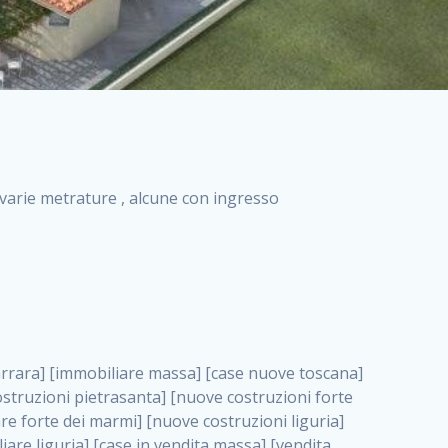
i varie metrature , alcune con ingresso
roma impresa di costruzioni grimaldi immobiliare costruzioni villetta nuova costruzione case in vendita da imprese edili cerco casa a acquisto casa in costruzione nuove costruzioni mare costruzioni immobiliari cantieri nuove costruzioni acquisto casa nuova costruzione nuove costruzioni padova comprare casa in costruzione impresa edile napoli nuove costruzioni pescara casa risorse immobiliari, Piacenza . immobili in costruzione villette nuove villette nuove in vendita gabetti imprese edili verona nuove costruzioni milano sud nuovi immobili nuove costruzioni legnano, Piacenza . cantieri nuove costruzioni milano villa nuova case vendita nuove costruzioni appartamenti in vendita nuovi immobili nuovi costruttori case imprese edili brescia nuovi appartamenti milano case in vendita selva nera casa nuova retecasa case nuova costruzione in vendita monolocale imprese edili firenze imprese edili padova frimm vendita case dragona nuove costruzioni vendita imprese edili parma imprese di costruzioni milano immobiliare toscano frimm immobiliare roma case case dal costruttore acquisto terreno agricolo imprese edili italiane roma vende casa case nuove a milano nuove costruzioni a roma imprese costruzioni roma cerco casa nuova immobili di nuova costruzione case in vendita castelverde roma impresa edile palermo rent to buy roma nuove costruzioni, Piacenza . tempocasa case in vendita a riscatto nuove costruzioni varese nuove costruzioni bolzano vendita case in costruzione nuove costruzioni lecce cantiere milano costruire villa imprese edili treviso impresa edile catania case in vendita roma tiburtina vendita appartamenti nuova costruzione vendita immobili commerciali case nuove in vendita milano nuove costruzioni seregno cerca casa vendita cerco casa milano vendita nuove costruzioni milano ovest vendita case nuove milano imprese edili modena nuove costruzioni milano centro case in vendita aranova nuove abitazioni, Piacenza ., Piacenza . nuove costruzioni brescia nuove costruzioni como appartamenti nuovi in vendita a milano case in vendita bologna nuove costruzioni appartamenti in vendita milano nuova costruzione imprese edili como morena nuove costruzioni nuove costruzioni case vendita appartamenti nuovi nuove costruzioni salerno eurekasa villette in costruzione bilocali nuovi case nuove in vendita a roma case in vendita con permuta nuove costruzioni trento impresa edile varese imprese costruzioni milano imprese edili venezia case in vendita prenestina imprese edili spa nuove costruzioni gallarate roma nuove costruzioni case in nuova costruzione nuovi case nuove in vendita a milano nuove costruzioni loano nuovi cantieri milano imprese edili novara case in vendita roma est imprese di costruzioni roma appartamenti in costruzione milano nuovi cantieri cerco casa vendita milano nuove costruzioni brugherio vendita case da imprese edili imprese edili udine nuove costruzioni direttamente dal costruttore imprese edili vicenza case in vendita a loano nuova costruzione nuove villette prezzi case nuove case in vendita in costruzione compravendita terreno agricolo cantiere, Piacenza . case in vendita milano navigli costruzione nuova casa costruzioni nuove milano nuove costruzioni roma rent to buy nuove costruzioni taranto palazzo in costruzione vendita appartamenti nuova costruzione milano centro costruzioni milano case in vendita milano nuove costruzioni case in vendita milano sud impresa edile como case nuove a roma boccea case in vendita imprese edili trento nuove costruzioni buccinasco case in costruzione a milano nuove costruzioni ripamonti case in vendita a salerno nuove costruzioni nuove residenze milano case nuove vendita milano nuove costruzioni milano nord nuove costruzioni livorno vendita nuove costruzioni roma nuove costruzioni liguria costruzioni roma cerco casa roma vendita nuove costruzioni classe a impresa edile rimini nuovi annunci case in vendita nuove costruzioni magenta todini costruzioni case grezze in vendita vendita appartamenti nuovi milano case in vendita gallaratese milano nuove costruzioni arezzo, Piacenza . case in vendita castelverde case nuove dal costruttore nuovo appartamento nuove costruzioni desenzano imprese edili lombardia imprese edili veneto appartamenti in costruzione roma case vendita pescara nuove costruzioni case in vendita ad acilia imprese edili verona e provincia nuove costruzioni desio appartamenti classe a milano firenze nuove costruzioni pirelli re immobiliare grandi imprese di costruzioni case in vendita torresina roma case in vendita navigli milano nuove costruzioni roma centro nuovecostruzioni appartamenti nuovi a milano impresa edile ancona nuove residenze dragona case in vendita nuove costruzioni brindisi vendita nuove costruzioni milano case in vendita arredate nuove case milano case nuove milano centro sito impresa edile nuove costruzioni montesilvano case vendita monza nuove costruzioni vendita case nuove roma impresa edile monza case in vendita vimercate nuova