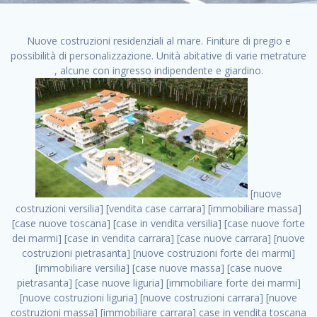
Nuove costruzioni residenziali al mare. Finiture di pregio e
possibilità di personalizzazione. Unità abitative di varie metrature
, alcune con ingresso indipendente e giardino.
[nuove costruzioni versilia] [vendita case carrara] [immobiliare massa] [case nuove toscana] [case in vendita versilia] [case nuove forte dei marmi] [case in vendita carrara] [case nuove carrara] [nuove costruzioni pietrasanta] [nuove costruzioni forte dei marmi] [immobiliare versilia] [case nuove massa] [case nuove pietrasanta] [case nuove liguria] [immobiliare forte dei marmi] [nuove costruzioni liguria] [nuove costruzioni carrara] [nuove costruzioni massa] [immobiliare carrara] case in vendita toscana [immobiliare liguria] [case in vendita massa] [vendita case massa] [vendita case versilia] [nuove costruzioni toscana] [immobiliare pietrasanta] [immobiliare toscana] [case nuove versilia] nuove costruzioni case nuove in vendita case nuove case in costruzione case nuova costruzione appartamenti nuova costruzione case in vendita nuove costruzioni terreno edificabile nuove costruzioni milano marina di carrara carrara massa massa carrara toscana versilia case in vendita a milano case in vendita a roma appartamenti nuovi in vendita vendita case milano case in vendita torino case in vendita milano case di nuova costruzione nuove costruzioni roma case in vendita roma , nuove costruzioni parma . vendita case roma vendita case torino villette nuova costruzione vendita case privati cerco casa milano vendita case impresa edile vendita case genova vendita immobili vendita case nuove cerco casa ville nuova costruzione annunci case in vendita case in vendita nuova costruzione nuove case in vendita case in vendita da privati villette a schiera cerco casa in vendita case in affitto vendita nuove costruzioni costruire case affitto affitto negozio milano cerco casa roma cerco casa nuova costruzione appartamenti in costruzione, nuove costruzioni parma . case nuove vendita case in vendita nuove case nuove milano nuove costruzioni morena case in vendita costruzioni case case in vendita tor vergata nuova annunci vendita case case in vendita milano centro, nuove costruzioni parma . vendita case nuova costruzione case in vendita privati agenzia immobiliare appartamenti di nuova costruzione ville in costruzione case in vendita a opera nuova costruzione nuove costruzioni torino, nuove costruzioni parma . appartamenti nuovi impresa edile roma trova casa costruzioni nuove appartamenti in affitto cantieri in costruzione, nuove costruzioni parma . immobiliare nuove costruzioni case in vendita dragona appartamenti in vendita siti vendita case case in vendita roma nord nuovi costruzioni ville nuove in vendita nuove costruzioni in vendita trovocasa cerco casa affitto villette in vendita nuove costruzioni immobiliari nuove costruzioni bologna toscano immobiliare palermo nuovi appartamenti vendita case dragona nuova costruzione case in vendita villaggio prenestino, nuove costruzioni parma . case in vendita dal costruttore imprese edili torino nuove costruzioni firenze immobiliare case nuove in costruzione toscano immobiliare milano, nuove costruzioni parma . casanuova case in vendita acilia dragona case in vendita di nuova costruzione case in vendita da costruttore nuove costruzioni eur case e cantieri appartamenti in vendita nuova costruzione case in vendita a dragona roma case in vendita nuove case in costruzione porta portese immobiliare appartamenti cerco casa disperatamente case in vendita torresina cascine in vendita vendita immobili roma, nuove costruzioni parma . milano nuove costruzioni morena case in vendita costruzioni edili nuove costruzioni catania visure catastali on line gratis nuove costruzioni monza case in costruzione milano, nuove costruzioni parma . nuove costruzioni boccea vendita immobili milano attico immobiliare roma vendita imprese edili bergamo impresa edile bologna case in vendita a classe appartamento nuovo nuove costruzioni pietralata case costruzione case in vendita roma sud nuove costruzioni residenziali a milano appartamenti nuova costruzione milano case in vendita boccea case in vendita morena nuove costruzioni vendita immobili privati, nuove costruzioni parma . comprare casa nuova costruzione case in vendita con leasing case in vendita ostia antica case nuova costruzione milano appartamenti nuovi milano case nuove roma nuove costruzioni bari edilizia convenzionata case in vendita a tortona villaggio prenestino case in vendita toscano immobiliare professione casa nuove costruzioni parma impresa costruzioni nuove case nuove costruzioni bergamo vendita immobili torino ville di nuova costruzione solo affitti appartamento nuovo in vendita appartamenti nuova costruzione roma case nuova costruzione roma, nuove costruzioni parma . nuove costruzioni a milano case in costruzione roma impresa di costruzioni grimaldi immobiliare costruzioni villetta nuova costruzione case in vendita da imprese edili cerco casa a acquisto casa in costruzione nuove costruzioni mare costruzioni immobiliari cantieri nuove costruzioni acquisto casa nuova costruzione nuove costruzioni padova comprare casa in costruzione impresa edile napoli nuove costruzioni pescara casa risorse immobiliari, nuove costruzioni parma . immobili in costruzione villette nuove villette nuove in vendita gabetti imprese edili verona nuove costruzioni milano sud nuovi immobili nuove costruzioni legnano, nuove costruzioni parma . cantieri nuove costruzioni milano villa nuova case vendita nuove costruzioni appartamenti in vendita nuovi immobili nuovi costruttori case imprese edili brescia nuovi appartamenti milano case in vendita selva nera casa nuova retecasa case nuova costruzione in vendita monolocale imprese edili firenze imprese edili padova frimm vendita case dragona nuove costruzioni vendita imprese edili parma imprese di costruzioni milano immobiliare toscano frimm immobiliare roma case case dal costruttore acquisto terreno agricolo imprese edili italiane roma vende casa case nuove a milano nuove costruzioni a roma imprese costruzioni roma cerco casa nuova immobili di nuova costruzione case in vendita castelverde roma impresa edile palermo rent to buy roma nuove costruzioni, nuove costruzioni parma . tempocasa case in vendita a riscatto nuove costruzioni varese nuove costruzioni bolzano vendita case in costruzione nuove costruzioni lecce cantiere milano costruire villa imprese edili treviso impresa edile catania case in vendita roma tiburtina vendita appartamenti nuova costruzione vendita immobili commerciali case nuove in vendita milano nuove costruzioni seregno cerca casa vendita cerco casa milano vendita nuove costruzioni milano ovest vendita case nuove milano imprese edili modena nuove costruzioni milano centro case in vendita aranova nuove abitazioni, nuove costruzioni parma ., nuove costruzioni parma . nuove costruzioni brescia nuove costruzioni como appartamenti nuovi in vendita a milano case in vendita bologna nuove costruzioni appartamenti in vendita milano nuova costruzione imprese edili como morena nuove costruzioni nuove costruzioni case vendita appartamenti nuovi nuove costruzioni salerno eurekasa villette in costruzione bilocali nuovi case nuove in vendita a roma case in vendita con permuta nuove costruzioni trento impresa edile varese imprese costruzioni milano imprese edili venezia case in vendita prenestina imprese edili spa nuove costruzioni gallarate roma nuove costruzioni case in nuova costruzione nuovi case nuove in vendita a milano nuove costruzioni loano nuovi cantieri milano imprese edili novara case in vendita roma est imprese di costruzioni roma appartamenti in costruzione milano nuovi cantieri cerco casa vendita milano nuove costruzioni brugherio vendita case da imprese edili imprese edili udine nuove costruzioni direttamente dal costruttore imprese edili vicenza case in vendita a loano nuova costruzione nuove villette prezzi case nuove case in vendita in costruzione compravendita terreno agricolo cantiere, nuove costruzioni parma . case in vendita milano navigli costruzione nuova casa costruzioni nuove milano nuove costruzioni roma rent to buy nuove costruzioni taranto palazzo in costruzione vendita appartamenti nuova costruzione milano centro costruzioni milano case in vendita milano nuove costruzioni case in vendita milano sud impresa edile como case nuove a roma boccea case in vendita imprese edili trento nuove costruzioni buccinasco case in costruzione a milano nuove costruzioni ripamonti case in vendita a salerno nuove costruzioni nuove residenze milano case nuove vendita milano nuove costruzioni milano nord nuove costruzioni livorno vendita nuove costruzioni roma nuove costruzioni liguria costruzioni roma cerco casa roma vendita nuove costruzioni classe a impresa edile rimini nuovi annunci case in vendita nuove costruzioni magenta todini costruzioni case grezze in vendita vendita appartamenti nuovi milano case in vendita gallaratese milano nuove costruzioni arezzo, nuove costruzioni parma . case in vendita castelverde case nuove dal costruttore nuovo appartamento nuove costruzioni desenzano imprese edili lombardia imprese edili veneto appartamenti in costruzione roma case vendita pescara nuove costruzioni case in vendita ad acilia imprese edili verona e provincia nuove costruzioni desio appartamenti classe a milano firenze nuove costruzioni pirelli re immobiliare grandi imprese di costruzioni case in vendita torresina roma case in vendita navigli milano nuove costruzioni roma centro nuovecostruzioni appartamenti nuovi a milano impresa edile ancona nuove residenze dragona case in vendita nuove costruzioni brindisi vendita nuove costruzioni milano case in vendita arredate nuove case milano case nuove milano centro sito impresa edile nuov