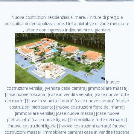
Nuove costruzioni residenziali al mare. Finiture di pregio e
possibilità di personalizzazione. Unità abitative di varie metrature
, alcune con ingresso indipendente e giardino.
[nuove costruzioni versilia] [vendita case carrara] [immobiliare massa] [case nuove toscana] [case in vendita versilia] [case nuove forte dei marmi] [case in vendita carrara] [case nuove carrara] [nuove costruzioni pietrasanta] [nuove costruzioni forte dei marmi] [immobiliare versilia] [case nuove massa] [case nuove pietrasanta] [case nuove liguria] [immobiliare forte dei marmi] [nuove costruzioni liguria] [nuove costruzioni carrara] [nuove costruzioni massa] [immobiliare carrara] case in vendita toscana [immobiliare liguria] [case in vendita massa] [vendita case massa] [vendita case versilia] [nuove costruzioni toscana] [immobiliare pietrasanta] [immobiliare toscana] [case nuove versilia] nuove costruzioni case nuove in vendita case nuove case in costruzione case nuova costruzione appartamenti nuova costruzione case in vendita nuove costruzioni terreno edificabile nuove costruzioni milano marina di carrara carrara massa massa carrara toscana versilia case in vendita a milano case in vendita a roma appartamenti nuovi in vendita vendita case milano case in vendita torino case in vendita milano case di nuova costruzione nuove costruzioni roma case in vendita roma , nuove costruzioni firenze vendita . vendita case roma vendita case torino villette nuova costruzione vendita case privati cerco casa milano vendita case impresa edile vendita case genova vendita immobili vendita case nuove cerco casa ville nuova costruzione annunci case in vendita case in vendita nuova costruzione nuove case in vendita case in vendita da privati villette a schiera cerco casa in vendita case in affitto vendita nuove costruzioni costruire case affitto affitto negozio milano cerco casa roma cerco casa nuova costruzione appartamenti in costruzione, nuove costruzioni firenze vendita . case nuove vendita case in vendita nuove case nuove milano nuove costruzioni morena case in vendita costruzioni case case in vendita tor vergata nuova annunci vendita case case in vendita milano centro, nuove costruzioni firenze vendita . vendita case nuova costruzione case in vendita privati agenzia immobiliare appartamenti di nuova costruzione ville in costruzione case in vendita a opera nuova costruzione nuove costruzioni torino, nuove costruzioni firenze vendita . appartamenti nuovi impresa edile roma trova casa costruzioni nuove appartamenti in affitto cantieri in costruzione, nuove costruzioni firenze vendita . immobiliare nuove costruzioni case in vendita dragona appartamenti in vendita siti vendita case case in vendita roma nord nuovi costruzioni ville nuove in vendita nuove costruzioni in vendita trovocasa cerco casa affitto villette in vendita nuove costruzioni immobiliari nuove costruzioni bologna toscano immobiliare palermo nuovi appartamenti vendita case dragona nuova costruzione case in vendita villaggio prenestino, nuove costruzioni firenze vendita . case in vendita dal costruttore imprese edili torino nuove costruzioni firenze immobiliare case nuove in costruzione toscano immobiliare milano, nuove costruzioni firenze vendita . casanuova case in vendita acilia dragona case in vendita di nuova costruzione case in vendita da costruttore nuove costruzioni eur case e cantieri appartamenti in vendita nuova costruzione case in vendita a dragona roma case in vendita nuove case in costruzione porta portese immobiliare appartamenti cerco casa disperatamente case in vendita torresina cascine in vendita vendita immobili roma, nuove costruzioni firenze vendita . milano nuove costruzioni morena case in vendita costruzioni edili nuove costruzioni catania visure catastali on line gratis nuove costruzioni monza case in costruzione milano, nuove costruzioni firenze vendita . nuove costruzioni boccea vendita immobili milano attico immobiliare roma vendita imprese edili bergamo impresa edile bologna case in vendita a classe appartamento nuovo nuove costruzioni pietralata case costruzione case in vendita roma sud nuove costruzioni residenziali a milano appartamenti nuova costruzione milano case in vendita boccea case in vendita morena nuove costruzioni vendita immobili privati, nuove costruzioni firenze vendita . comprare casa nuova costruzione case in vendita con leasing case in vendita ostia antica case nuova costruzione milano appartamenti nuovi milano case nuove roma nuove costruzioni bari edilizia convenzionata case in vendita a tortona villaggio prenestino case in vendita toscano immobiliare professione casa nuove costruzioni parma impresa costruzioni nuove case nuove costruzioni bergamo vendita immobili torino ville di nuova costruzione solo affitti appartamento nuovo in vendita appartamenti nuova costruzione roma case nuova costruzione roma, nuove costruzioni firenze vendita . nuove costruzioni a milano case in costruzione roma impresa di costruzioni grimaldi immobiliare costruzioni villetta nuova costruzione case in vendita da imprese edili cerco casa a acquisto casa in costruzione nuove costruzioni mare costruzioni immobiliari cantieri nuove costruzioni acquisto casa nuova costruzione nuove costruzioni padova comprare casa in costruzione impresa edile napoli nuove costruzioni pescara casa risorse immobiliari, nuove costruzioni firenze vendita . immobili in costruzione villette nuove villette nuove in vendita gabetti imprese edili verona nuove costruzioni milano sud nuovi immobili nuove costruzioni legnano, nuove costruzioni firenze vendita . cantieri nuove costruzioni milano villa nuova case vendita nuove costruzioni appartamenti in vendita nuovi immobili nuovi costruttori case imprese edili brescia nuovi appartamenti milano case in vendita selva nera casa nuova retecasa case nuova costruzione in vendita monolocale imprese edili firenze imprese edili padova frimm vendita case dragona nuove costruzioni vendita imprese edili parma imprese di costruzioni milano immobiliare toscano frimm immobiliare roma case case dal costruttore acquisto terreno agricolo imprese edili italiane roma vende casa case nuove a milano nuove costruzioni a roma imprese costruzioni roma cerco casa nuova immobili di nuova costruzione case in vendita castelverde roma impresa edile palermo rent to buy roma nuove costruzioni, nuove costruzioni firenze vendita . tempocasa case in vendita a riscatto nuove costruzioni varese nuove costruzioni bolzano vendita case in costruzione nuove costruzioni lecce cantiere milano costruire villa imprese edili treviso impresa edile catania case in vendita roma tiburtina vendita appartamenti nuova costruzione vendita immobili commerciali case nuove in vendita milano nuove costruzioni seregno cerca casa vendita cerco casa milano vendita nuove costruzioni milano ovest vendita case nuove milano imprese edili modena nuove costruzioni milano centro case in vendita aranova nuove abitazioni, nuove costruzioni firenze vendita ., nuove costruzioni firenze vendita . nuove costruzioni brescia nuove costruzioni como appartamenti nuovi in vendita a milano case in vendita bologna nuove costruzioni appartamenti in vendita milano nuova costruzione imprese edili como morena nuove costruzioni nuove costruzioni case vendita appartamenti nuovi nuove costruzioni salerno eurekasa villette in costruzione bilocali nuovi case nuove in vendita a roma case in vendita con permuta nuove costruzioni trento impresa edile varese imprese costruzioni milano imprese edili venezia case in vendita prenestina imprese edili spa nuove costruzioni gallarate roma nuove costruzioni case in nuova costruzione nuovi case nuove in vendita a milano nuove costruzioni loano nuovi cantieri milano imprese edili novara case in vendita roma est imprese di costruzioni roma appartamenti in costruzione milano nuovi cantieri cerco casa vendita milano nuove costruzioni brugherio vendita case da imprese edili imprese edili udine nuove costruzioni direttamente dal costruttore imprese edili vicenza case in vendita a loano nuova costruzione nuove villette prezzi case nuove case in vendita in costruzione compravendita terreno agricolo cantiere, nuove costruzioni firenze vendita . case in vendita milano navigli costruzione nuova casa costruzioni nuove milano nuove costruzioni roma rent to buy nuove costruzioni taranto palazzo in costruzione vendita appartamenti nuova costruzione milano centro costruzioni milano case in vendita milano nuove costruzioni case in vendita milano sud impresa edile como case nuove a roma boccea case in vendita imprese edili trento nuove costruzioni buccinasco case in costruzione a milano nuove costruzioni ripamonti case in vendita a salerno nuove costruzioni nuove residenze milano case nuove vendita milano nuove costruzioni milano nord nuove costruzioni livorno vendita nuove costruzioni roma nuove costruzioni liguria costruzioni roma cerco casa roma vendita nuove costruzioni classe a impresa edile rimini nuovi annunci case in vendita nuove costruzioni magenta todini costruzioni case grezze in vendita vendita appartamenti nuovi milano case in vendita gallaratese milano nuove costruzioni arezzo, nuove costruzioni firenze vendita . case in vendita castelverde case nuove dal costruttore nuovo appartamento nuove costruzioni desenzano imprese edili lombardia imprese edili veneto appartamenti in costruzione roma case vendita pescara nuove costruzioni case in vendita ad acilia imprese edili verona e provincia nuove costruzioni desio appartamenti classe a milano firenze nuove costruzioni pirelli re immobiliare grandi imprese di costruzioni case in vendita torresina roma case in vendita navigli milano nuove costruzioni roma centro nuovecostruzioni appartamenti nuovi a milano impresa edile ancona nuove residenze dr