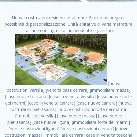
Nuove costruzioni residenziali al mare. Finiture di pregio e
possibilità di personalizzazione. Unità abitative di varie metrature
, alcune con ingresso indipendente e giardino.
[nuove costruzioni versilia] [vendita case carrara] [immobiliare massa] [case nuove toscana] [case in vendita versilia] [case nuove forte dei marmi] [case in vendita carrara] [case nuove carrara] [nuove costruzioni pietrasanta] [nuove costruzioni forte dei marmi] [immobiliare versilia] [case nuove massa] [case nuove pietrasanta] [case nuove liguria] [immobiliare forte dei marmi] [nuove costruzioni liguria] [nuove costruzioni carrara] [nuove costruzioni massa] [immobiliare carrara] case in vendita toscana [immobiliare liguria] [case in vendita massa] [vendita case massa] [vendita case versilia] [nuove costruzioni toscana] [immobiliare pietrasanta] [immobiliare toscana] [case nuove versilia] nuove costruzioni case nuove in vendita case nuove case in costruzione case nuova costruzione appartamenti nuova costruzione case in vendita nuove costruzioni terreno edificabile nuove costruzioni milano marina di carrara carrara massa massa carrara toscana versilia case in vendita a milano case in vendita a roma appartamenti nuovi in vendita vendita case milano case in vendita torino case in vendita milano case di nuova costruzione nuove costruzioni roma case in vendita roma , nuove costruzioni brugherio . vendita case roma vendita case torino villette nuova costruzione vendita case privati cerco casa milano vendita case impresa edile vendita case genova vendita immobili vendita case nuove cerco casa ville nuova costruzione annunci case in vendita case in vendita nuova costruzione nuove case in vendita case in vendita da privati villette a schiera cerco casa in vendita case in affitto vendita nuove costruzioni costruire case affitto affitto negozio milano cerco casa roma cerco casa nuova costruzione appartamenti in costruzione, nuove costruzioni brugherio . case nuove vendita case in vendita nuove case nuove milano nuove costruzioni morena case in vendita costruzioni case case in vendita tor vergata nuova annunci vendita case case in vendita milano centro, nuove costruzioni brugherio . vendita case nuova costruzione case in vendita privati agenzia immobiliare appartamenti di nuova costruzione ville in costruzione case in vendita a opera nuova costruzione nuove costruzioni torino, nuove costruzioni brugherio . appartamenti nuovi impresa edile roma trova casa costruzioni nuove appartamenti in affitto cantieri in costruzione, nuove costruzioni brugherio . immobiliare nuove costruzioni case in vendita dragona appartamenti in vendita siti vendita case case in vendita roma nord nuovi costruzioni ville nuove in vendita nuove costruzioni in vendita trovocasa cerco casa affitto villette in vendita nuove costruzioni immobiliari nuove costruzioni bologna toscano immobiliare palermo nuovi appartamenti vendita case dragona nuova costruzione case in vendita villaggio prenestino, nuove costruzioni brugherio . case in vendita dal costruttore imprese edili torino nuove costruzioni firenze immobiliare case nuove in costruzione toscano immobiliare milano, nuove costruzioni brugherio . casanuova case in vendita acilia dragona case in vendita di nuova costruzione case in vendita da costruttore nuove costruzioni eur case e cantieri appartamenti in vendita nuova costruzione case in vendita a dragona roma case in vendita nuove case in costruzione porta portese immobiliare appartamenti cerco casa disperatamente case in vendita torresina cascine in vendita vendita immobili roma, nuove costruzioni brugherio . milano nuove costruzioni morena case in vendita costruzioni edili nuove costruzioni catania visure catastali on line gratis nuove costruzioni monza case in costruzione milano, nuove costruzioni brugherio . nuove costruzioni boccea vendita immobili milano attico immobiliare roma vendita imprese edili bergamo impresa edile bologna case in vendita a classe appartamento nuovo nuove costruzioni pietralata case costruzione case in vendita roma sud nuove costruzioni residenziali a milano appartamenti nuova costruzione milano case in vendita boccea case in vendita morena nuove costruzioni vendita immobili privati, nuove costruzioni brugherio . comprare casa nuova costruzione case in vendita con leasing case in vendita ostia antica case nuova costruzione milano appartamenti nuovi milano case nuove roma nuove costruzioni bari edilizia convenzionata case in vendita a tortona villaggio prenestino case in vendita toscano immobiliare professione casa nuove costruzioni parma impresa costruzioni nuove case nuove costruzioni bergamo vendita immobili torino ville di nuova costruzione solo affitti appartamento nuovo in vendita appartamenti nuova costruzione roma case nuova costruzione roma, nuove costruzioni brugherio . nuove costruzioni a milano case in costruzione roma impresa di costruzioni grimaldi immobiliare costruzioni villetta nuova costruzione case in vendita da imprese edili cerco casa a acquisto casa in costruzione nuove costruzioni mare costruzioni immobiliari cantieri nuove costruzioni acquisto casa nuova costruzione nuove costruzioni padova comprare casa in costruzione impresa edile napoli nuove costruzioni pescara casa risorse immobiliari, nuove costruzioni brugherio . immobili in costruzione villette nuove villette nuove in vendita gabetti imprese edili verona nuove costruzioni milano sud nuovi immobili nuove costruzioni legnano, nuove costruzioni brugherio . cantieri nuove costruzioni milano villa nuova case vendita nuove costruzioni appartamenti in vendita nuovi immobili nuovi costruttori case imprese edili brescia nuovi appartamenti milano case in vendita selva nera casa nuova retecasa case nuova costruzione in vendita monolocale imprese edili firenze imprese edili padova frimm vendita case dragona nuove costruzioni vendita imprese edili parma imprese di costruzioni milano immobiliare toscano frimm immobiliare roma case case dal costruttore acquisto terreno agricolo imprese edili italiane roma vende casa case nuove a milano nuove costruzioni a roma imprese costruzioni roma cerco casa nuova immobili di nuova costruzione case in vendita castelverde roma impresa edile palermo rent to buy roma nuove costruzioni, nuove costruzioni brugherio . tempocasa case in vendita a riscatto nuove costruzioni varese nuove costruzioni bolzano vendita case in costruzione nuove costruzioni lecce cantiere milano costruire villa imprese edili treviso impresa edile catania case in vendita roma tiburtina vendita appartamenti nuova costruzione vendita immobili commerciali case nuove in vendita milano nuove costruzioni seregno cerca casa vendita cerco casa milano vendita nuove costruzioni milano ovest vendita case nuove milano imprese edili modena nuove costruzioni milano centro case in vendita aranova nuove abitazioni, nuove costruzioni brugherio ., nuove costruzioni brugherio . nuove costruzioni brescia nuove costruzioni como appartamenti nuovi in vendita a milano case in vendita bologna nuove costruzioni appartamenti in vendita milano nuova costruzione imprese edili como morena nuove costruzioni nuove costruzioni case vendita appartamenti nuovi nuove costruzioni salerno eurekasa villette in costruzione bilocali nuovi case nuove in vendita a roma case in vendita con permuta nuove costruzioni trento impresa edile varese imprese costruzioni milano imprese edili venezia case in vendita prenestina imprese edili spa nuove costruzioni gallarate roma nuove costruzioni case in nuova costruzione nuovi case nuove in vendita a milano nuove costruzioni loano nuovi cantieri milano imprese edili novara case in vendita roma est imprese di costruzioni roma appartamenti in costruzione milano nuovi cantieri cerco casa vendita milano nuove costruzioni brugherio vendita case da imprese edili imprese edili udine nuove costruzioni direttamente dal costruttore imprese edili vicenza case in vendita a loano nuova costruzione nuove villette prezzi case nuove case in vendita in costruzione compravendita terreno agricolo cantiere, nuove costruzioni brugherio . case in vendita milano navigli costruzione nuova casa costruzioni nuove milano nuove costruzioni roma rent to buy nuove costruzioni taranto palazzo in costruzione vendita appartamenti nuova costruzione milano centro costruzioni milano case in vendita milano nuove costruzioni case in vendita milano sud impresa edile como case nuove a roma boccea case in vendita imprese edili trento nuove costruzioni buccinasco case in costruzione a milano nuove costruzioni ripamonti case in vendita a salerno nuove costruzioni nuove residenze milano case nuove vendita milano nuove costruzioni milano nord nuove costruzioni livorno vendita nuove costruzioni roma nuove costruzioni liguria costruzioni roma cerco casa roma vendita nuove costruzioni classe a impresa edile rimini nuovi annunci case in vendita nuove costruzioni magenta todini costruzioni case grezze in vendita vendita appartamenti nuovi milano case in vendita gallaratese milano nuove costruzioni arezzo, nuove costruzioni brugherio . case in vendita castelverde case nuove dal costruttore nuovo appartamento nuove costruzioni desenzano imprese edili lombardia imprese edili veneto appartamenti in costruzione roma case vendita pescara nuove costruzioni case in vendita ad acilia imprese edili verona e provincia nuove costruzioni desio appartamenti classe a milano firenze nuove costruzioni pirelli re immobiliare grandi imprese di costruzioni case in vendita torresina roma case in vendita navigli milano nuove costruzioni roma centro nuovecostruzioni appartamenti nuovi a milano impresa edile ancona nuove residenze dragona case in vendita nuove costruzioni brindisi vendita nuove costruzioni milano case in vendita arredat