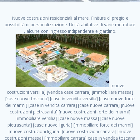
Nuove costruzioni residenziali al mare. Finiture di pregio e
possibilità di personalizzazione. Unità abitative di varie metrature
, alcune con ingresso indipendente e giardino.
[nuove costruzioni versilia] [vendita case carrara] [immobiliare massa] [case nuove toscana] [case in vendita versilia] [case nuove forte dei marmi] [case in vendita carrara] [case nuove carrara] [nuove costruzioni pietrasanta] [nuove costruzioni forte dei marmi] [immobiliare versilia] [case nuove massa] [case nuove pietrasanta] [case nuove liguria] [immobiliare forte dei marmi] [nuove costruzioni liguria] [nuove costruzioni carrara] [nuove costruzioni massa] [immobiliare carrara] case in vendita toscana [immobiliare liguria] [case in vendita massa] [vendita case massa] [vendita case versilia] [nuove costruzioni toscana] [immobiliare pietrasanta] [immobiliare toscana] [case nuove versilia] nuove costruzioni case nuove in vendita case nuove case in costruzione case nuova costruzione appartamenti nuova costruzione case in vendita nuove costruzioni terreno edificabile nuove costruzioni milano marina di carrara carrara massa massa carrara toscana versilia case in vendita a milano case in vendita a roma appartamenti nuovi in vendita vendita case milano case in vendita torino case in vendita milano case di nuova costruzione nuove costruzioni roma case in vendita roma , monza nuove costruzioni . vendita case roma vendita case torino villette nuova costruzione vendita case privati cerco casa milano vendita case impresa edile vendita case genova vendita immobili vendita case nuove cerco casa ville nuova costruzione annunci case in vendita case in vendita nuova costruzione nuove case in vendita case in vendita da privati villette a schiera cerco casa in vendita case in affitto vendita nuove costruzioni costruire case affitto affitto negozio milano cerco casa roma cerco casa nuova costruzione appartamenti in costruzione, monza nuove costruzioni . case nuove vendita case in vendita nuove case nuove milano nuove costruzioni morena case in vendita costruzioni case case in vendita tor vergata nuova annunci vendita case case in vendita milano centro, monza nuove costruzioni . vendita case nuova costruzione case in vendita privati agenzia immobiliare appartamenti di nuova costruzione ville in costruzione case in vendita a opera nuova costruzione nuove costruzioni torino, monza nuove costruzioni . appartamenti nuovi impresa edile roma trova casa costruzioni nuove appartamenti in affitto cantieri in costruzione, monza nuove costruzioni . immobiliare nuove costruzioni case in vendita dragona appartamenti in vendita siti vendita case case in vendita roma nord nuovi costruzioni ville nuove in vendita nuove costruzioni in vendita trovocasa cerco casa affitto villette in vendita nuove costruzioni immobiliari nuove costruzioni bologna toscano immobiliare palermo nuovi appartamenti vendita case dragona nuova costruzione case in vendita villaggio prenestino, monza nuove costruzioni . case in vendita dal costruttore imprese edili torino nuove costruzioni firenze immobiliare case nuove in costruzione toscano immobiliare milano, monza nuove costruzioni . casanuova case in vendita acilia dragona case in vendita di nuova costruzione case in vendita da costruttore nuove costruzioni eur case e cantieri appartamenti in vendita nuova costruzione case in vendita a dragona roma case in vendita nuove case in costruzione porta portese immobiliare appartamenti cerco casa disperatamente case in vendita torresina cascine in vendita vendita immobili roma, monza nuove costruzioni . milano nuove costruzioni morena case in vendita costruzioni edili nuove costruzioni catania visure catastali on line gratis nuove costruzioni monza case in costruzione milano, monza nuove costruzioni . nuove costruzioni boccea vendita immobili milano attico immobiliare roma vendita imprese edili bergamo impresa edile bologna case in vendita a classe appartamento nuovo nuove costruzioni pietralata case costruzione case in vendita roma sud nuove costruzioni residenziali a milano appartamenti nuova costruzione milano case in vendita boccea case in vendita morena nuove costruzioni vendita immobili privati, monza nuove costruzioni . comprare casa nuova costruzione case in vendita con leasing case in vendita ostia antica case nuova costruzione milano appartamenti nuovi milano case nuove roma nuove costruzioni bari edilizia convenzionata case in vendita a tortona villaggio prenestino case in vendita toscano immobiliare professione casa nuove costruzioni parma impresa costruzioni nuove case nuove costruzioni bergamo vendita immobili torino ville di nuova costruzione solo affitti appartamento nuovo in vendita appartamenti nuova costruzione roma case nuova costruzione roma, monza nuove costruzioni . nuove costruzioni a milano case in costruzione roma impresa di costruzioni grimaldi immobiliare costruzioni villetta nuova costruzione case in vendita da imprese edili cerco casa a acquisto casa in costruzione nuove costruzioni mare costruzioni immobiliari cantieri nuove costruzioni acquisto casa nuova costruzione nuove costruzioni padova comprare casa in costruzione impresa edile napoli nuove costruzioni pescara casa risorse immobiliari, monza nuove costruzioni . immobili in costruzione villette nuove villette nuove in vendita gabetti imprese edili verona nuove costruzioni milano sud nuovi immobili nuove costruzioni legnano, monza nuove costruzioni . cantieri nuove costruzioni milano villa nuova case vendita nuove costruzioni appartamenti in vendita nuovi immobili nuovi costruttori case imprese edili brescia nuovi appartamenti milano case in vendita selva nera casa nuova retecasa case nuova costruzione in vendita monolocale imprese edili firenze imprese edili padova frimm vendita case dragona nuove costruzioni vendita imprese edili parma imprese di costruzioni milano immobiliare toscano frimm immobiliare roma case case dal costruttore acquisto terreno agricolo imprese edili italiane roma vende casa case nuove a milano nuove costruzioni a roma imprese costruzioni roma cerco casa nuova immobili di nuova costruzione case in vendita castelverde roma impresa edile palermo rent to buy roma nuove costruzioni, monza nuove costruzioni . tempocasa case in vendita a riscatto nuove costruzioni varese nuove costruzioni bolzano vendita case in costruzione nuove costruzioni lecce cantiere milano costruire villa imprese edili treviso impresa edile catania case in vendita roma tiburtina vendita appartamenti nuova costruzione vendita immobili commerciali case nuove in vendita milano nuove costruzioni seregno cerca casa vendita cerco casa milano vendita nuove costruzioni milano ovest vendita case nuove milano imprese edili modena nuove costruzioni milano centro case in vendita aranova nuove abitazioni, monza nuove costruzioni ., monza nuove costruzioni . nuove costruzioni brescia nuove costruzioni como appartamenti nuovi in vendita a milano case in vendita bologna nuove costruzioni appartamenti in vendita milano nuova costruzione imprese edili como morena nuove costruzioni nuove costruzioni case vendita appartamenti nuovi nuove costruzioni salerno eurekasa villette in costruzione bilocali nuovi case nuove in vendita a roma case in vendita con permuta nuove costruzioni trento impresa edile varese imprese costruzioni milano imprese edili venezia case in vendita prenestina imprese edili spa nuove costruzioni gallarate roma nuove costruzioni case in nuova costruzione nuovi case nuove in vendita a milano nuove costruzioni loano nuovi cantieri milano imprese edili novara case in vendita roma est imprese di costruzioni roma appartamenti in costruzione milano nuovi cantieri cerco casa vendita milano nuove costruzioni brugherio vendita case da imprese edili imprese edili udine nuove costruzioni direttamente dal costruttore imprese edili vicenza case in vendita a loano nuova costruzione nuove villette prezzi case nuove case in vendita in costruzione compravendita terreno agricolo cantiere, monza nuove costruzioni . case in vendita milano navigli costruzione nuova casa costruzioni nuove milano nuove costruzioni roma rent to buy nuove costruzioni taranto palazzo in costruzione vendita appartamenti nuova costruzione milano centro costruzioni milano case in vendita milano nuove costruzioni case in vendita milano sud impresa edile como case nuove a roma boccea case in vendita imprese edili trento nuove costruzioni buccinasco case in costruzione a milano nuove costruzioni ripamonti case in vendita a salerno nuove costruzioni nuove residenze milano case nuove vendita milano nuove costruzioni milano nord nuove costruzioni livorno vendita nuove costruzioni roma nuove costruzioni liguria costruzioni roma cerco casa roma vendita nuove costruzioni classe a impresa edile rimini nuovi annunci case in vendita nuove costruzioni magenta todini costruzioni case grezze in vendita vendita appartamenti nuovi milano case in vendita gallaratese milano nuove costruzioni arezzo, monza nuove costruzioni . case in vendita castelverde case nuove dal costruttore nuovo appartamento nuove costruzioni desenzano imprese edili lombardia imprese edili veneto appartamenti in costruzione roma case vendita pescara nuove costruzioni case in vendita ad acilia imprese edili verona e provincia nuove costruzioni desio appartamenti classe a milano firenze nuove costruzioni pirelli re immobiliare grandi imprese di costruzioni case in vendita torresina roma case in vendita navigli milano nuove costruzioni roma centro nuovecostruzioni appartamenti nuovi a milano impresa edile ancona nuove residenze dragona case in vendita nuove costruzioni brindisi vendita nuove costruzioni milano case in vendita arredate nuove case milano case nuove milano centro sito impresa edile nuov