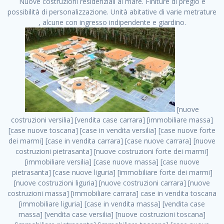
Nuove costruzioni residenziali al mare. Finiture di pregio e
possibilità di personalizzazione. Unità abitative di varie metrature
, alcune con ingresso indipendente e giardino.
[nuove costruzioni versilia] [vendita case carrara] [immobiliare massa] [case nuove toscana] [case in vendita versilia] [case nuove forte dei marmi] [case in vendita carrara] [case nuove carrara] [nuove costruzioni pietrasanta] [nuove costruzioni forte dei marmi] [immobiliare versilia] [case nuove massa] [case nuove pietrasanta] [case nuove liguria] [immobiliare forte dei marmi] [nuove costruzioni liguria] [nuove costruzioni carrara] [nuove costruzioni massa] [immobiliare carrara] case in vendita toscana [immobiliare liguria] [case in vendita massa] [vendita case massa] [vendita case versilia] [nuove costruzioni toscana] [immobiliare pietrasanta] [immobiliare toscana] [case nuove versilia] nuove costruzioni case nuove in vendita case nuove case in costruzione case nuova costruzione appartamenti nuova costruzione case in vendita nuove costruzioni terreno edificabile nuove costruzioni milano marina di carrara carrara massa massa carrara toscana versilia case in vendita a milano case in vendita a roma appartamenti nuovi in vendita vendita case milano case in vendita torino case in vendita milano case di nuova costruzione nuove costruzioni roma case in vendita roma , Montale . vendita case roma vendita case torino villette nuova costruzione vendita case privati cerco casa milano vendita case impresa edile vendita case genova vendita immobili vendita case nuove cerco casa ville nuova costruzione annunci case in vendita case in vendita nuova costruzione nuove case in vendita case in vendita da privati villette a schiera cerco casa in vendita case in affitto vendita nuove costruzioni costruire case affitto affitto negozio milano cerco casa roma cerco casa nuova costruzione appartamenti in costruzione, Montale . case nuove vendita case in vendita nuove case nuove milano nuove costruzioni morena case in vendita costruzioni case case in vendita tor vergata nuova annunci vendita case case in vendita milano centro, Montale . vendita case nuova costruzione case in vendita privati agenzia immobiliare appartamenti di nuova costruzione ville in costruzione case in vendita a opera nuova costruzione nuove costruzioni torino, Montale . appartamenti nuovi impresa edile roma trova casa costruzioni nuove appartamenti in affitto cantieri in costruzione, Montale . immobiliare nuove costruzioni case in vendita dragona appartamenti in vendita siti vendita case case in vendita roma nord nuovi costruzioni ville nuove in vendita nuove costruzioni in vendita trovocasa cerco casa affitto villette in vendita nuove costruzioni immobiliari nuove costruzioni bologna toscano immobiliare palermo nuovi appartamenti vendita case dragona nuova costruzione case in vendita villaggio prenestino, Montale . case in vendita dal costruttore imprese edili torino nuove costruzioni firenze immobiliare case nuove in costruzione toscano immobiliare milano, Montale . casanuova case in vendita acilia dragona case in vendita di nuova costruzione case in vendita da costruttore nuove costruzioni eur case e cantieri appartamenti in vendita nuova costruzione case in vendita a dragona roma case in vendita nuove case in costruzione porta portese immobiliare appartamenti cerco casa disperatamente case in vendita torresina cascine in vendita vendita immobili roma, Montale . milano nuove costruzioni morena case in vendita costruzioni edili nuove costruzioni catania visure catastali on line gratis nuove costruzioni monza case in costruzione milano, Montale . nuove costruzioni boccea vendita immobili milano attico immobiliare roma vendita imprese edili bergamo impresa edile bologna case in vendita a classe appartamento nuovo nuove costruzioni pietralata case costruzione case in vendita roma sud nuove costruzioni residenziali a milano appartamenti nuova costruzione milano case in vendita boccea case in vendita morena nuove costruzioni vendita immobili privati, Montale . comprare casa nuova costruzione case in vendita con leasing case in vendita ostia antica case nuova costruzione milano appartamenti nuovi milano case nuove roma nuove costruzioni bari edilizia convenzionata case in vendita a tortona villaggio prenestino case in vendita toscano immobiliare professione casa nuove costruzioni parma impresa costruzioni nuove case nuove costruzioni bergamo vendita immobili torino ville di nuova costruzione solo affitti appartamento nuovo in vendita appartamenti nuova costruzione roma case nuova costruzione roma, Montale . nuove costruzioni a milano case in costruzione roma impresa di costruzioni grimaldi immobiliare costruzioni villetta nuova costruzione case in vendita da imprese edili cerco casa a acquisto casa in costruzione nuove costruzioni mare costruzioni immobiliari cantieri nuove costruzioni acquisto casa nuova costruzione nuove costruzioni padova comprare casa in costruzione impresa edile napoli nuove costruzioni pescara casa risorse immobiliari, Montale . immobili in costruzione villette nuove villette nuove in vendita gabetti imprese edili verona nuove costruzioni milano sud nuovi immobili nuove costruzioni legnano, Montale . cantieri nuove costruzioni milano villa nuova case vendita nuove costruzioni appartamenti in vendita nuovi immobili nuovi costruttori case imprese edili brescia nuovi appartamenti milano case in vendita selva nera casa nuova retecasa case nuova costruzione in vendita monolocale imprese edili firenze imprese edili padova frimm vendita case dragona nuove costruzioni vendita imprese edili parma imprese di costruzioni milano immobiliare toscano frimm immobiliare roma case case dal costruttore acquisto terreno agricolo imprese edili italiane roma vende casa case nuove a milano nuove costruzioni a roma imprese costruzioni roma cerco casa nuova immobili di nuova costruzione case in vendita castelverde roma impresa edile palermo rent to buy roma nuove costruzioni, Montale . tempocasa case in vendita a riscatto nuove costruzioni varese nuove costruzioni bolzano vendita case in costruzione nuove costruzioni lecce cantiere milano costruire villa imprese edili treviso impresa edile catania case in vendita roma tiburtina vendita appartamenti nuova costruzione vendita immobili commerciali case nuove in vendita milano nuove costruzioni seregno cerca casa vendita cerco casa milano vendita nuove costruzioni milano ovest vendita case nuove milano imprese edili modena nuove costruzioni milano centro case in vendita aranova nuove abitazioni, Montale ., Montale . nuove costruzioni brescia nuove costruzioni como appartamenti nuovi in vendita a milano case in vendita bologna nuove costruzioni appartamenti in vendita milano nuova costruzione imprese edili como morena nuove costruzioni nuove costruzioni case vendita appartamenti nuovi nuove costruzioni salerno eurekasa villette in costruzione bilocali nuovi case nuove in vendita a roma case in vendita con permuta nuove costruzioni trento impresa edile varese imprese costruzioni milano imprese edili venezia case in vendita prenestina imprese edili spa nuove costruzioni gallarate roma nuove costruzioni case in nuova costruzione nuovi case nuove in vendita a milano nuove costruzioni loano nuovi cantieri milano imprese edili novara case in vendita roma est imprese di costruzioni roma appartamenti in costruzione milano nuovi cantieri cerco casa vendita milano nuove costruzioni brugherio vendita case da imprese edili imprese edili udine nuove costruzioni direttamente dal costruttore imprese edili vicenza case in vendita a loano nuova costruzione nuove villette prezzi case nuove case in vendita in costruzione compravendita terreno agricolo cantiere, Montale . case in vendita milano navigli costruzione nuova casa costruzioni nuove milano nuove costruzioni roma rent to buy nuove costruzioni taranto palazzo in costruzione vendita appartamenti nuova costruzione milano centro costruzioni milano case in vendita milano nuove costruzioni case in vendita milano sud impresa edile como case nuove a roma boccea case in vendita imprese edili trento nuove costruzioni buccinasco case in costruzione a milano nuove costruzioni ripamonti case in vendita a salerno nuove costruzioni nuove residenze milano case nuove vendita milano nuove costruzioni milano nord nuove costruzioni livorno vendita nuove costruzioni roma nuove costruzioni liguria costruzioni roma cerco casa roma vendita nuove costruzioni classe a impresa edile rimini nuovi annunci case in vendita nuove costruzioni magenta todini costruzioni case grezze in vendita vendita appartamenti nuovi milano case in vendita gallaratese milano nuove costruzioni arezzo, Montale . case in vendita castelverde case nuove dal costruttore nuovo appartamento nuove costruzioni desenzano imprese edili lombardia imprese edili veneto appartamenti in costruzione roma case vendita pescara nuove costruzioni case in vendita ad acilia imprese edili verona e provincia nuove costruzioni desio appartamenti classe a milano firenze nuove costruzioni pirelli re immobiliare grandi imprese di costruzioni case in vendita torresina roma case in vendita navigli milano nuove costruzioni roma centro nuovecostruzioni appartamenti nuovi a milano impresa edile ancona nuove residenze dragona case in vendita nuove costruzioni brindisi vendita nuove costruzioni milano case in vendita arredate nuove case milano case nuove milano centro sito impresa edile nuove costruzioni montesilvano case vendita monza nuove costruzioni vendita case nuove roma impresa edile monza case in vendita vimercate nuova costruzione nuove