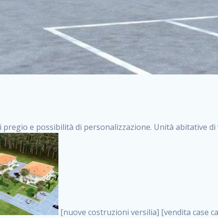
i pregio e possibilità di personalizzazione. Unità abitative d
[nuove costruzioni versilia] [vendita case carrara] [immobiliare massa] [case nuove toscana] [case in vendita versilia] [case nuove forte dei marmi] [case in vendita carrara] [case nuove carrara] [nuove costruzioni pietrasanta] [nuove costruzioni forte dei marmi] [immobiliare versilia] [case nuove massa] [case nuove pietrasanta] [case nuove liguria] [immobiliare forte dei marmi] [nuove costruzioni liguria] [nuove costruzioni carrara] [nuove costruzioni massa] [immobiliare carrara] case in vendita toscana [immobiliare liguria] [case in vendita massa] [vendita case massa] [vendita case versilia] [nuove costruzioni toscana] [immobiliare pietrasanta] [immobiliare toscana] [case nuove versilia] nuove costruzioni case nuove in vendita case nuove case in costruzione case nuova costruzione appartamenti nuova costruzione case in vendita nuove costruzioni terreno edificabile nuove costruzioni milano marina di carrara carrara massa massa carrara toscana versilia case in vendita a milano case in vendita a roma appartamenti nuovi in vendita vendita case milano case in vendita torino case in vendita milano case di nuova costruzione nuove costruzioni roma case in vendita roma , monolocali nuovi milano . vendita case roma vendita case torino villette nuova costruzione vendita case privati cerco casa milano vendita case impresa edile vendita case genova vendita immobili vendita case nuove cerco casa ville nuova costruzione annunci case in vendita case in vendita nuova costruzione nuove case in vendita case in vendita da privati villette a schiera cerco casa in vendita case in affitto vendita nuove costruzioni costruire case affitto affitto negozio milano cerco casa roma cerco casa nuova costruzione appartamenti in costruzione, monolocali nuovi milano . case nuove vendita case in vendita nuove case nuove milano nuove costruzioni morena case in vendita costruzioni case case in vendita tor vergata nuova annunci vendita case case in vendita milano centro, monolocali nuovi milano . vendita case nuova costruzione case in vendita privati agenzia immobiliare appartamenti di nuova costruzione ville in costruzione case in vendita a opera nuova costruzione nuove costruzioni torino, monolocali nuovi milano . appartamenti nuovi impresa edile roma trova casa costruzioni nuove appartamenti in affitto cantieri in costruzione, monolocali nuovi milano . immobiliare nuove costruzioni case in vendita dragona appartamenti in vendita siti vendita case case in vendita roma nord nuovi costruzioni ville nuove in vendita nuove costruzioni in vendita trovocasa cerco casa affitto villette in vendita nuove costruzioni immobiliari nuove costruzioni bologna toscano immobiliare palermo nuovi appartamenti vendita case dragona nuova costruzione case in vendita villaggio prenestino, monolocali nuovi milano . case in vendita dal costruttore imprese edili torino nuove costruzioni firenze immobiliare case nuove in costruzione toscano immobiliare milano, monolocali nuovi milano . casanuova case in vendita acilia dragona case in vendita di nuova costruzione case in vendita da costruttore nuove costruzioni eur case e cantieri appartamenti in vendita nuova costruzione case in vendita a dragona roma case in vendita nuove case in costruzione porta portese immobiliare appartamenti cerco casa disperatamente case in vendita torresina cascine in vendita vendita immobili roma, monolocali nuovi milano . milano nuove costruzioni morena case in vendita costruzioni edili nuove costruzioni catania visure catastali on line gratis nuove costruzioni monza case in costruzione milano, monolocali nuovi milano . nuove costruzioni boccea vendita immobili milano attico immobiliare roma vendita imprese edili bergamo impresa edile bologna case in vendita a classe appartamento nuovo nuove costruzioni pietralata case costruzione case in vendita roma sud nuove costruzioni residenziali a milano appartamenti nuova costruzione milano case in vendita boccea case in vendita morena nuove costruzioni vendita immobili privati, monolocali nuovi milano . comprare casa nuova costruzione case in vendita con leasing case in vendita ostia antica case nuova costruzione milano appartamenti nuovi milano case nuove roma nuove costruzioni bari edilizia convenzionata case in vendita a tortona villaggio prenestino case in vendita toscano immobiliare professione casa nuove costruzioni parma impresa costruzioni nuove case nuove costruzioni bergamo vendita immobili torino ville di nuova costruzione solo affitti appartamento nuovo in vendita appartamenti nuova costruzione roma