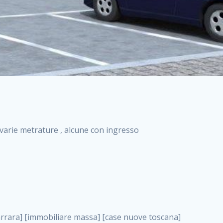
i varie metrature , alcune con ingresso
 case nuova costruzione roma, monolocali nuovi milano . nuove costruzioni a milano case in costruzione roma impresa di costruzioni grimaldi immobiliare costruzioni villetta nuova costruzione case in vendita da imprese edili cerco casa a acquisto casa in costruzione nuove costruzioni mare costruzioni immobiliari cantieri nuove costruzioni acquisto casa nuova costruzione nuove costruzioni padova comprare casa in costruzione impresa edile napoli nuove costruzioni pescara casa risorse immobiliari, monolocali nuovi milano . immobili in costruzione villette nuove villette nuove in vendita gabetti imprese edili verona nuove costruzioni milano sud nuovi immobili nuove costruzioni legnano, monolocali nuovi milano . cantieri nuove costruzioni milano villa nuova case vendita nuove costruzioni appartamenti in vendita nuovi immobili nuovi costruttori case imprese edili brescia nuovi appartamenti milano case in vendita selva nera casa nuova retecasa case nuova costruzione in vendita monolocale imprese edili firenze imprese edili padova frimm vendita case dragona nuove costruzioni vendita imprese edili parma imprese di costruzioni milano immobiliare toscano frimm immobiliare roma case case dal costruttore acquisto terreno agricolo imprese edili italiane roma vende casa case nuove a milano nuove costruzioni a roma imprese costruzioni roma cerco casa nuova immobili di nuova costruzione case in vendita castelverde roma impresa edile palermo rent to buy roma nuove costruzioni, monolocali nuovi milano . tempocasa case in vendita a riscatto nuove costruzioni varese nuove costruzioni bolzano vendita case in costruzione nuove costruzioni lecce cantiere milano costruire villa imprese edili treviso impresa edile catania case in vendita roma tiburtina vendita appartamenti nuova costruzione vendita immobili commerciali case nuove in vendita milano nuove costruzioni seregno cerca casa vendita cerco casa milano vendita nuove costruzioni milano ovest vendita case nuove milano imprese edili modena nuove costruzioni milano centro case in vendita aranova nuove abitazioni, monolocali nuovi milano ., monolocali nuovi milano . nuove costruzioni brescia nuove costruzioni como appartamenti nuovi in vendita a milano case in vendita bologna nuove costruzioni appartamenti in vendita milano nuova costruzione imprese edili como morena nuove costruzioni nuove costruzioni case vendita appartamenti nuovi nuove costruzioni salerno eurekasa villette in costruzione bilocali nuovi case nuove in vendita a roma case in vendita con permuta nuove costruzioni trento impresa edile varese imprese costruzioni milano imprese edili venezia case in vendita prenestina imprese edili spa nuove costruzioni gallarate roma nuove costruzioni case in nuova costruzione nuovi case nuove in vendita a milano nuove costruzioni loano nuovi cantieri milano imprese edili novara case in vendita roma est imprese di costruzioni roma appartamenti in costruzione milano nuovi cantieri cerco casa vendita milano nuove costruzioni brugherio vendita case da imprese edili imprese edili udine nuove costruzioni direttamente dal costruttore imprese edili vicenza case in vendita a loano nuova costruzione nuove villette prezzi case nuove case in vendita in costruzione compravendita terreno agricolo cantiere, monolocali nuovi milano . case in vendita milano navigli costruzione nuova casa costruzioni nuove milano nuove costruzioni roma rent to buy nuove costruzioni taranto palazzo in costruzione vendita appartamenti nuova costruzione milano centro costruzioni milano case in vendita milano nuove costruzioni case in vendita milano sud impresa edile como case nuove a roma boccea case in vendita imprese edili trento nuove costruzioni buccinasco case in costruzione a milano nuove costruzioni ripamonti case in vendita a salerno nuove costruzioni nuove residenze milano case nuove vendita milano nuove costruzioni milano nord nuove costruzioni livorno vendita nuove costruzioni roma nuove costruzioni liguria costruzioni roma cerco casa roma vendita nuove costruzioni classe a impresa edile rimini nuovi annunci case in vendita nuove costruzioni magenta todini costruzioni case grezze in vendita vendita appartamenti nuovi milano case in vendita gallaratese milano nuove costruzioni arezzo, monolocali nuovi milano . case in vendita castelverde case nuove dal costruttore nuovo appartamento nuove costruzioni desenzano imprese edili lombardia imprese edili veneto appartamenti in costruzione roma case vendita pescara nuove costruzioni case in vendita ad acilia imprese edili verona e provincia nuove costruzioni desio appartamenti classe a milano firenze nuove costruzioni pirelli re immobiliare grandi imprese di costruzioni case in vendita torresina roma case in vendita navigli milano nuove costruzioni roma centro nuovecostruzioni appartamenti nuovi a milano impresa edile ancona nuove residenze dragona case in vendita nuove costruzioni brindisi vendita nuove costruzioni milano case in vendita arredate nuove case milano case nuove milano centro sito impresa edile nuov