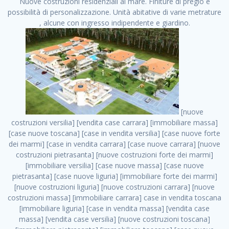
Nuove costruzioni residenziali al mare. Finiture di pregio e
possibilità di personalizzazione. Unità abitative di varie metrature
, alcune con ingresso indipendente e giardino.
[nuove costruzioni versilia] [vendita case carrara] [immobiliare massa] [case nuove toscana] [case in vendita versilia] [case nuove forte dei marmi] [case in vendita carrara] [case nuove carrara] [nuove costruzioni pietrasanta] [nuove costruzioni forte dei marmi] [immobiliare versilia] [case nuove massa] [case nuove pietrasanta] [case nuove liguria] [immobiliare forte dei marmi] [nuove costruzioni liguria] [nuove costruzioni carrara] [nuove costruzioni massa] [immobiliare carrara] case in vendita toscana [immobiliare liguria] [case in vendita massa] [vendita case massa] [vendita case versilia] [nuove costruzioni toscana] [immobiliare pietrasanta] [immobiliare toscana] [case nuove versilia] nuove costruzioni case nuove in vendita case nuove case in costruzione case nuova costruzione appartamenti nuova costruzione case in vendita nuove costruzioni terreno edificabile nuove costruzioni milano marina di carrara carrara massa massa carrara toscana versilia case in vendita a milano case in vendita a roma appartamenti nuovi in vendita vendita case milano case in vendita torino case in vendita milano case di nuova costruzione nuove costruzioni roma case in vendita roma , Lerici . vendita case roma vendita case torino villette nuova costruzione vendita case privati cerco casa milano vendita case impresa edile vendita case genova vendita immobili vendita case nuove cerco casa ville nuova costruzione annunci case in vendita case in vendita nuova costruzione nuove case in vendita case in vendita da privati villette a schiera cerco casa in vendita case in affitto vendita nuove costruzioni costruire case affitto affitto negozio milano cerco casa roma cerco casa nuova costruzione appartamenti in costruzione, Lerici . case nuove vendita case in vendita nuove case nuove milano nuove costruzioni morena case in vendita costruzioni case case in vendita tor vergata nuova annunci vendita case case in vendita milano centro, Lerici . vendita case nuova costruzione case in vendita privati agenzia immobiliare appartamenti di nuova costruzione ville in costruzione case in vendita a opera nuova costruzione nuove costruzioni torino, Lerici . appartamenti nuovi impresa edile roma trova casa costruzioni nuove appartamenti in affitto cantieri in costruzione, Lerici . immobiliare nuove costruzioni case in vendita dragona appartamenti in vendita siti vendita case case in vendita roma nord nuovi costruzioni ville nuove in vendita nuove costruzioni in vendita trovocasa cerco casa affitto villette in vendita nuove costruzioni immobiliari nuove costruzioni bologna toscano immobiliare palermo nuovi appartamenti vendita case dragona nuova costruzione case in vendita villaggio prenestino, Lerici . case in vendita dal costruttore imprese edili torino nuove costruzioni firenze immobiliare case nuove in costruzione toscano immobiliare milano, Lerici . casanuova case in vendita acilia dragona case in vendita di nuova costruzione case in vendita da costruttore nuove costruzioni eur case e cantieri appartamenti in vendita nuova costruzione case in vendita a dragona roma case in vendita nuove case in costruzione porta portese immobiliare appartamenti cerco casa disperatamente case in vendita torresina cascine in vendita vendita immobili roma, Lerici . milano nuove costruzioni morena case in vendita costruzioni edili nuove costruzioni catania visure catastali on line gratis nuove costruzioni monza case in costruzione milano, Lerici . nuove costruzioni boccea vendita immobili milano attico immobiliare roma vendita imprese edili bergamo impresa edile bologna case in vendita a classe appartamento nuovo nuove costruzioni pietralata case costruzione case in vendita roma sud nuove costruzioni residenziali a milano appartamenti nuova costruzione milano case in vendita boccea case in vendita morena nuove costruzioni vendita immobili privati, Lerici . comprare casa nuova costruzione case in vendita con leasing case in vendita ostia antica case nuova costruzione milano appartamenti nuovi milano case nuove roma nuove costruzioni bari edilizia convenzionata case in vendita a tortona villaggio prenestino case in vendita toscano immobiliare professione casa nuove costruzioni parma impresa costruzioni nuove case nuove costruzioni bergamo vendita immobili torino ville di nuova costruzione solo affitti appartamento nuovo in vendita appartamenti nuova costruzione roma case nuova costruzione roma, Lerici . nuove costruzioni a milano case in costruzione roma impresa di costruzioni grimaldi immobiliare costruzioni villetta nuova costruzione case in vendita da imprese edili cerco casa a acquisto casa in costruzione nuove costruzioni mare costruzioni immobiliari cantieri nuove costruzioni acquisto casa nuova costruzione nuove costruzioni padova comprare casa in costruzione impresa edile napoli nuove costruzioni pescara casa risorse immobiliari, Lerici . immobili in costruzione villette nuove villette nuove in vendita gabetti imprese edili verona nuove costruzioni milano sud nuovi immobili nuove costruzioni legnano, Lerici . cantieri nuove costruzioni milano villa nuova case vendita nuove costruzioni appartamenti in vendita nuovi immobili nuovi costruttori case imprese edili brescia nuovi appartamenti milano case in vendita selva nera casa nuova retecasa case nuova costruzione in vendita monolocale imprese edili firenze imprese edili padova frimm vendita case dragona nuove costruzioni vendita imprese edili parma imprese di costruzioni milano immobiliare toscano frimm immobiliare roma case case dal costruttore acquisto terreno agricolo imprese edili italiane roma vende casa case nuove a milano nuove costruzioni a roma imprese costruzioni roma cerco casa nuova immobili di nuova costruzione case in vendita castelverde roma impresa edile palermo rent to buy roma nuove costruzioni, Lerici . tempocasa case in vendita a riscatto nuove costruzioni varese nuove costruzioni bolzano vendita case in costruzione nuove costruzioni lecce cantiere milano costruire villa imprese edili treviso impresa edile catania case in vendita roma tiburtina vendita appartamenti nuova costruzione vendita immobili commerciali case nuove in vendita milano nuove costruzioni seregno cerca casa vendita cerco casa milano vendita nuove costruzioni milano ovest vendita case nuove milano imprese edili modena nuove costruzioni milano centro case in vendita aranova nuove abitazioni, Lerici ., Lerici . nuove costruzioni brescia nuove costruzioni como appartamenti nuovi in vendita a milano case in vendita bologna nuove costruzioni appartamenti in vendita milano nuova costruzione imprese edili como morena nuove costruzioni nuove costruzioni case vendita appartamenti nuovi nuove costruzioni salerno eurekasa villette in costruzione bilocali nuovi case nuove in vendita a roma case in vendita con permuta nuove costruzioni trento impresa edile varese imprese costruzioni milano imprese edili venezia case in vendita prenestina imprese edili spa nuove costruzioni gallarate roma nuove costruzioni case in nuova costruzione nuovi case nuove in vendita a milano nuove costruzioni loano nuovi cantieri milano imprese edili novara case in vendita roma est imprese di costruzioni roma appartamenti in costruzione milano nuovi cantieri cerco casa vendita milano nuove costruzioni brugherio vendita case da imprese edili imprese edili udine nuove costruzioni direttamente dal costruttore imprese edili vicenza case in vendita a loano nuova costruzione nuove villette prezzi case nuove case in vendita in costruzione compravendita terreno agricolo cantiere, Lerici . case in vendita milano navigli costruzione nuova casa costruzioni nuove milano nuove costruzioni roma rent to buy nuove costruzioni taranto palazzo in costruzione vendita appartamenti nuova costruzione milano centro costruzioni milano case in vendita milano nuove costruzioni case in vendita milano sud impresa edile como case nuove a roma boccea case in vendita imprese edili trento nuove costruzioni buccinasco case in costruzione a milano nuove costruzioni ripamonti case in vendita a salerno nuove costruzioni nuove residenze milano case nuove vendita milano nuove costruzioni milano nord nuove costruzioni livorno vendita nuove costruzioni roma nuove costruzioni liguria costruzioni roma cerco casa roma vendita nuove costruzioni classe a impresa edile rimini nuovi annunci case in vendita nuove costruzioni magenta todini costruzioni case grezze in vendita vendita appartamenti nuovi milano case in vendita gallaratese milano nuove costruzioni arezzo, Lerici . case in vendita castelverde case nuove dal costruttore nuovo appartamento nuove costruzioni desenzano imprese edili lombardia imprese edili veneto appartamenti in costruzione roma case vendita pescara nuove costruzioni case in vendita ad acilia imprese edili verona e provincia nuove costruzioni desio appartamenti classe a milano firenze nuove costruzioni pirelli re immobiliare grandi imprese di costruzioni case in vendita torresina roma case in vendita navigli milano nuove costruzioni roma centro nuovecostruzioni appartamenti nuovi a milano impresa edile ancona nuove residenze dragona case in vendita nuove costruzioni brindisi vendita nuove costruzioni milano case in vendita arredate nuove case milano case nuove milano centro sito impresa edile nuove costruzioni montesilvano case vendita monza nuove costruzioni vendita case nuove roma impresa edile monza case in vendita vimercate nuova costruzione nuove costruzioni opera