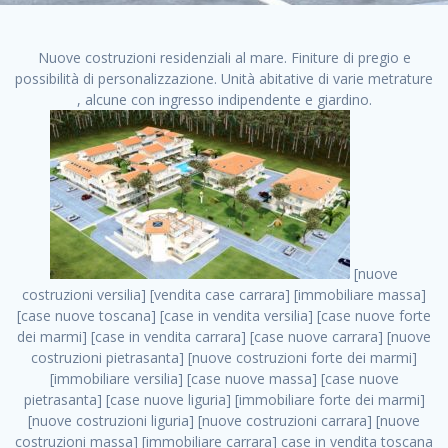
Nuove costruzioni residenziali al mare. Finiture di pregio e
possibilità di personalizzazione. Unità abitative di varie metrature
, alcune con ingresso indipendente e giardino.
[nuove costruzioni versilia] [vendita case carrara] [immobiliare massa] [case nuove toscana] [case in vendita versilia] [case nuove forte dei marmi] [case in vendita carrara] [case nuove carrara] [nuove costruzioni pietrasanta] [nuove costruzioni forte dei marmi] [immobiliare versilia] [case nuove massa] [case nuove pietrasanta] [case nuove liguria] [immobiliare forte dei marmi] [nuove costruzioni liguria] [nuove costruzioni carrara] [nuove costruzioni massa] [immobiliare carrara] case in vendita toscana [immobiliare liguria] [case in vendita massa] [vendita case massa] [vendita case versilia] [nuove costruzioni toscana] [immobiliare pietrasanta] [immobiliare toscana] [case nuove versilia] nuove costruzioni case nuove in vendita case nuove case in costruzione case nuova costruzione appartamenti nuova costruzione case in vendita nuove costruzioni terreno edificabile nuove costruzioni milano marina di carrara carrara massa massa carrara toscana versilia case in vendita a milano case in vendita a roma appartamenti nuovi in vendita vendita case milano case in vendita torino case in vendita milano case di nuova costruzione nuove costruzioni roma case in vendita roma , firenze nuove costruzioni . vendita case roma vendita case torino villette nuova costruzione vendita case privati cerco casa milano vendita case impresa edile vendita case genova vendita immobili vendita case nuove cerco casa ville nuova costruzione annunci case in vendita case in vendita nuova costruzione nuove case in vendita case in vendita da privati villette a schiera cerco casa in vendita case in affitto vendita nuove costruzioni costruire case affitto affitto negozio milano cerco casa roma cerco casa nuova costruzione appartamenti in costruzione, firenze nuove costruzioni . case nuove vendita case in vendita nuove case nuove milano nuove costruzioni morena case in vendita costruzioni case case in vendita tor vergata nuova annunci vendita case case in vendita milano centro, firenze nuove costruzioni . vendita case nuova costruzione case in vendita privati agenzia immobiliare appartamenti di nuova costruzione ville in costruzione case in vendita a opera nuova costruzione nuove costruzioni torino, firenze nuove costruzioni . appartamenti nuovi impresa edile roma trova casa costruzioni nuove appartamenti in affitto cantieri in costruzione, firenze nuove costruzioni . immobiliare nuove costruzioni case in vendita dragona appartamenti in vendita siti vendita case case in vendita roma nord nuovi costruzioni ville nuove in vendita nuove costruzioni in vendita trovocasa cerco casa affitto villette in vendita nuove costruzioni immobiliari nuove costruzioni bologna toscano immobiliare palermo nuovi appartamenti vendita case dragona nuova costruzione case in vendita villaggio prenestino, firenze nuove costruzioni . case in vendita dal costruttore imprese edili torino nuove costruzioni firenze immobiliare case nuove in costruzione toscano immobiliare milano, firenze nuove costruzioni . casanuova case in vendita acilia dragona case in vendita di nuova costruzione case in vendita da costruttore nuove costruzioni eur case e cantieri appartamenti in vendita nuova costruzione case in vendita a dragona roma case in vendita nuove case in costruzione porta portese immobiliare appartamenti cerco casa disperatamente case in vendita torresina cascine in vendita vendita immobili roma, firenze nuove costruzioni . milano nuove costruzioni morena case in vendita costruzioni edili nuove costruzioni catania visure catastali on line gratis nuove costruzioni monza case in costruzione milano, firenze nuove costruzioni . nuove costruzioni boccea vendita immobili milano attico immobiliare roma vendita imprese edili bergamo impresa edile bologna case in vendita a classe appartamento nuovo nuove costruzioni pietralata case costruzione case in vendita roma sud nuove costruzioni residenziali a milano appartamenti nuova costruzione milano case in vendita boccea case in vendita morena nuove costruzioni vendita immobili privati, firenze nuove costruzioni . comprare casa nuova costruzione case in vendita con leasing case in vendita ostia antica case nuova costruzione milano appartamenti nuovi milano case nuove roma nuove costruzioni bari edilizia convenzionata case in vendita a tortona villaggio prenestino case in vendita toscano immobiliare professione casa nuove costruzioni parma impresa costruzioni nuove case nuove costruzioni bergamo vendita immobili torino ville di nuova costruzione solo affitti appartamento nuovo in vendita appartamenti nuova costruzione roma case nuova costruzione roma, firenze nuove costruzioni . nuove costruzioni a milano case in costruzione roma impresa di costruzioni grimaldi immobiliare costruzioni villetta nuova costruzione case in vendita da imprese edili cerco casa a acquisto casa in costruzione nuove costruzioni mare costruzioni immobiliari cantieri nuove costruzioni acquisto casa nuova costruzione nuove costruzioni padova comprare casa in costruzione impresa edile napoli nuove costruzioni pescara casa risorse immobiliari, firenze nuove costruzioni . immobili in costruzione villette nuove villette nuove in vendita gabetti imprese edili verona nuove costruzioni milano sud nuovi immobili nuove costruzioni legnano, firenze nuove costruzioni . cantieri nuove costruzioni milano villa nuova case vendita nuove costruzioni appartamenti in vendita nuovi immobili nuovi costruttori case imprese edili brescia nuovi appartamenti milano case in vendita selva nera casa nuova retecasa case nuova costruzione in vendita monolocale imprese edili firenze imprese edili padova frimm vendita case dragona nuove costruzioni vendita imprese edili parma imprese di costruzioni milano immobiliare toscano frimm immobiliare roma case case dal costruttore acquisto terreno agricolo imprese edili italiane roma vende casa case nuove a milano nuove costruzioni a roma imprese costruzioni roma cerco casa nuova immobili di nuova costruzione case in vendita castelverde roma impresa edile palermo rent to buy roma nuove costruzioni, firenze nuove costruzioni . tempocasa case in vendita a riscatto nuove costruzioni varese nuove costruzioni bolzano vendita case in costruzione nuove costruzioni lecce cantiere milano costruire villa imprese edili treviso impresa edile catania case in vendita roma tiburtina vendita appartamenti nuova costruzione vendita immobili commerciali case nuove in vendita milano nuove costruzioni seregno cerca casa vendita cerco casa milano vendita nuove costruzioni milano ovest vendita case nuove milano imprese edili modena nuove costruzioni milano centro case in vendita aranova nuove abitazioni, firenze nuove costruzioni ., firenze nuove costruzioni . nuove costruzioni brescia nuove costruzioni como appartamenti nuovi in vendita a milano case in vendita bologna nuove costruzioni appartamenti in vendita milano nuova costruzione imprese edili como morena nuove costruzioni nuove costruzioni case vendita appartamenti nuovi nuove costruzioni salerno eurekasa villette in costruzione bilocali nuovi case nuove in vendita a roma case in vendita con permuta nuove costruzioni trento impresa edile varese imprese costruzioni milano imprese edili venezia case in vendita prenestina imprese edili spa nuove costruzioni gallarate roma nuove costruzioni case in nuova costruzione nuovi case nuove in vendita a milano nuove costruzioni loano nuovi cantieri milano imprese edili novara case in vendita roma est imprese di costruzioni roma appartamenti in costruzione milano nuovi cantieri cerco casa vendita milano nuove costruzioni brugherio vendita case da imprese edili imprese edili udine nuove costruzioni direttamente dal costruttore imprese edili vicenza case in vendita a loano nuova costruzione nuove villette prezzi case nuove case in vendita in costruzione compravendita terreno agricolo cantiere, firenze nuove costruzioni . case in vendita milano navigli costruzione nuova casa costruzioni nuove milano nuove costruzioni roma rent to buy nuove costruzioni taranto palazzo in costruzione vendita appartamenti nuova costruzione milano centro costruzioni milano case in vendita milano nuove costruzioni case in vendita milano sud impresa edile como case nuove a roma boccea case in vendita imprese edili trento nuove costruzioni buccinasco case in costruzione a milano nuove costruzioni ripamonti case in vendita a salerno nuove costruzioni nuove residenze milano case nuove vendita milano nuove costruzioni milano nord nuove costruzioni livorno vendita nuove costruzioni roma nuove costruzioni liguria costruzioni roma cerco casa roma vendita nuove costruzioni classe a impresa edile rimini nuovi annunci case in vendita nuove costruzioni magenta todini costruzioni case grezze in vendita vendita appartamenti nuovi milano case in vendita gallaratese milano nuove costruzioni arezzo, firenze nuove costruzioni . case in vendita castelverde case nuove dal costruttore nuovo appartamento nuove costruzioni desenzano imprese edili lombardia imprese edili veneto appartamenti in costruzione roma case vendita pescara nuove costruzioni case in vendita ad acilia imprese edili verona e provincia nuove costruzioni desio appartamenti classe a milano firenze nuove costruzioni pirelli re immobiliare grandi imprese di costruzioni case in vendita torresina roma case in vendita navigli milano nuove costruzioni roma centro nuovecostruzioni appartamenti nuovi a milano impresa edile ancona nuove residenze dragona case in vendita nuove costruzioni brindisi vendita nuove costruzioni milano case in vendita arredate nuove case milano case nuove mil