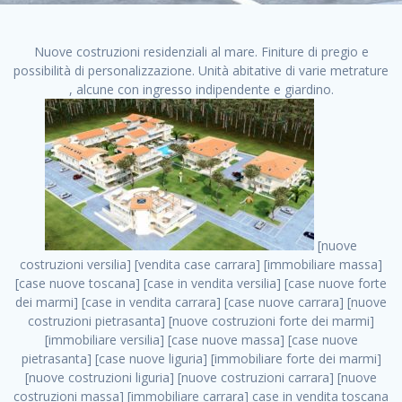
Nuove costruzioni residenziali al mare. Finiture di pregio e
possibilità di personalizzazione. Unità abitative di varie metrature
, alcune con ingresso indipendente e giardino.
[nuove costruzioni versilia] [vendita case carrara] [immobiliare massa] [case nuove toscana] [case in vendita versilia] [case nuove forte dei marmi] [case in vendita carrara] [case nuove carrara] [nuove costruzioni pietrasanta] [nuove costruzioni forte dei marmi] [immobiliare versilia] [case nuove massa] [case nuove pietrasanta] [case nuove liguria] [immobiliare forte dei marmi] [nuove costruzioni liguria] [nuove costruzioni carrara] [nuove costruzioni massa] [immobiliare carrara] case in vendita toscana [immobiliare liguria] [case in vendita massa] [vendita case massa] [vendita case versilia] [nuove costruzioni toscana] [immobiliare pietrasanta] [immobiliare toscana] [case nuove versilia] nuove costruzioni case nuove in vendita case nuove case in costruzione case nuova costruzione appartamenti nuova costruzione case in vendita nuove costruzioni terreno edificabile nuove costruzioni milano marina di carrara carrara massa massa carrara toscana versilia case in vendita a milano case in vendita a roma appartamenti nuovi in vendita vendita case milano case in vendita torino case in vendita milano case di nuova costruzione nuove costruzioni roma case in vendita roma , edilizia costruzioni . vendita case roma vendita case torino villette nuova costruzione vendita case privati cerco casa milano vendita case impresa edile vendita case genova vendita immobili vendita case nuove cerco casa ville nuova costruzione annunci case in vendita case in vendita nuova costruzione nuove case in vendita case in vendita da privati villette a schiera cerco casa in vendita case in affitto vendita nuove costruzioni costruire case affitto affitto negozio milano cerco casa roma cerco casa nuova costruzione appartamenti in costruzione, edilizia costruzioni . case nuove vendita case in vendita nuove case nuove milano nuove costruzioni morena case in vendita costruzioni case case in vendita tor vergata nuova annunci vendita case case in vendita milano centro, edilizia costruzioni . vendita case nuova costruzione case in vendita privati agenzia immobiliare appartamenti di nuova costruzione ville in costruzione case in vendita a opera nuova costruzione nuove costruzioni torino, edilizia costruzioni . appartamenti nuovi impresa edile roma trova casa costruzioni nuove appartamenti in affitto cantieri in costruzione, edilizia costruzioni . immobiliare nuove costruzioni case in vendita dragona appartamenti in vendita siti vendita case case in vendita roma nord nuovi costruzioni ville nuove in vendita nuove costruzioni in vendita trovocasa cerco casa affitto villette in vendita nuove costruzioni immobiliari nuove costruzioni bologna toscano immobiliare palermo nuovi appartamenti vendita case dragona nuova costruzione case in vendita villaggio prenestino, edilizia costruzioni . case in vendita dal costruttore imprese edili torino nuove costruzioni firenze immobiliare case nuove in costruzione toscano immobiliare milano, edilizia costruzioni . casanuova case in vendita acilia dragona case in vendita di nuova costruzione case in vendita da costruttore nuove costruzioni eur case e cantieri appartamenti in vendita nuova costruzione case in vendita a dragona roma case in vendita nuove case in costruzione porta portese immobiliare appartamenti cerco casa disperatamente case in vendita torresina cascine in vendita vendita immobili roma, edilizia costruzioni . milano nuove costruzioni morena case in vendita costruzioni edili nuove costruzioni catania visure catastali on line gratis nuove costruzioni monza case in costruzione milano, edilizia costruzioni . nuove costruzioni boccea vendita immobili milano attico immobiliare roma vendita imprese edili bergamo impresa edile bologna case in vendita a classe appartamento nuovo nuove costruzioni pietralata case costruzione case in vendita roma sud nuove costruzioni residenziali a milano appartamenti nuova costruzione milano case in vendita boccea case in vendita morena nuove costruzioni vendita immobili privati, edilizia costruzioni . comprare casa nuova costruzione case in vendita con leasing case in vendita ostia antica case nuova costruzione milano appartamenti nuovi milano case nuove roma nuove costruzioni bari edilizia convenzionata case in vendita a tortona villaggio prenestino case in vendita toscano immobiliare professione casa nuove costruzioni parma impresa costruzioni nuove case nuove costruzioni bergamo vendita immobili torino ville di nuova costruzione solo affitti appartamento nuovo in vendita appartamenti nuova costruzione roma case nuova costruzione roma, edilizia costruzioni . nuove costruzioni a milano case in costruzione roma impresa di costruzioni grimaldi immobiliare costruzioni villetta nuova costruzione case in vendita da imprese edili cerco casa a acquisto casa in costruzione nuove costruzioni mare costruzioni immobiliari cantieri nuove costruzioni acquisto casa nuova costruzione nuove costruzioni padova comprare casa in costruzione impresa edile napoli nuove costruzioni pescara casa risorse immobiliari, edilizia costruzioni . immobili in costruzione villette nuove villette nuove in vendita gabetti imprese edili verona nuove costruzioni milano sud nuovi immobili nuove costruzioni legnano, edilizia costruzioni . cantieri nuove costruzioni milano villa nuova case vendita nuove costruzioni appartamenti in vendita nuovi immobili nuovi costruttori case imprese edili brescia nuovi appartamenti milano case in vendita selva nera casa nuova retecasa case nuova costruzione in vendita monolocale imprese edili firenze imprese edili padova frimm vendita case dragona nuove costruzioni vendita imprese edili parma imprese di costruzioni milano immobiliare toscano frimm immobiliare roma case case dal costruttore acquisto terreno agricolo imprese edili italiane roma vende casa case nuove a milano nuove costruzioni a roma imprese costruzioni roma cerco casa nuova immobili di nuova costruzione case in vendita castelverde roma impresa edile palermo rent to buy roma nuove costruzioni, edilizia costruzioni . tempocasa case in vendita a riscatto nuove costruzioni varese nuove costruzioni bolzano vendita case in costruzione nuove costruzioni lecce cantiere milano costruire villa imprese edili treviso impresa edile catania case in vendita roma tiburtina vendita appartamenti nuova costruzione vendita immobili commerciali case nuove in vendita milano nuove costruzioni seregno cerca casa vendita cerco casa milano vendita nuove costruzioni milano ovest vendita case nuove milano imprese edili modena nuove costruzioni milano centro case in vendita aranova nuove abitazioni, edilizia costruzioni ., edilizia costruzioni . nuove costruzioni brescia nuove costruzioni como appartamenti nuovi in vendita a milano case in vendita bologna nuove costruzioni appartamenti in vendita milano nuova costruzione imprese edili como morena nuove costruzioni nuove costruzioni case vendita appartamenti nuovi nuove costruzioni salerno eurekasa villette in costruzione bilocali nuovi case nuove in vendita a roma case in vendita con permuta nuove costruzioni trento impresa edile varese imprese costruzioni milano imprese edili venezia case in vendita prenestina imprese edili spa nuove costruzioni gallarate roma nuove costruzioni case in nuova costruzione nuovi case nuove in vendita a milano nuove costruzioni loano nuovi cantieri milano imprese edili novara case in vendita roma est imprese di costruzioni roma appartamenti in costruzione milano nuovi cantieri cerco casa vendita milano nuove costruzioni brugherio vendita case da imprese edili imprese edili udine nuove costruzioni direttamente dal costruttore imprese edili vicenza case in vendita a loano nuova costruzione nuove villette prezzi case nuove case in vendita in costruzione compravendita terreno agricolo cantiere, edilizia costruzioni . case in vendita milano navigli costruzione nuova casa costruzioni nuove milano nuove costruzioni roma rent to buy nuove costruzioni taranto palazzo in costruzione vendita appartamenti nuova costruzione milano centro costruzioni milano case in vendita milano nuove costruzioni case in vendita milano sud impresa edile como case nuove a roma boccea case in vendita imprese edili trento nuove costruzioni buccinasco case in costruzione a milano nuove costruzioni ripamonti case in vendita a salerno nuove costruzioni nuove residenze milano case nuove vendita milano nuove costruzioni milano nord nuove costruzioni livorno vendita nuove costruzioni roma nuove costruzioni liguria costruzioni roma cerco casa roma vendita nuove costruzioni classe a impresa edile rimini nuovi annunci case in vendita nuove costruzioni magenta todini costruzioni case grezze in vendita vendita appartamenti nuovi milano case in vendita gallaratese milano nuove costruzioni arezzo, edilizia costruzioni . case in vendita castelverde case nuove dal costruttore nuovo appartamento nuove costruzioni desenzano imprese edili lombardia imprese edili veneto appartamenti in costruzione roma case vendita pescara nuove costruzioni case in vendita ad acilia imprese edili verona e provincia nuove costruzioni desio appartamenti classe a milano firenze nuove costruzioni pirelli re immobiliare grandi imprese di costruzioni case in vendita torresina roma case in vendita navigli milano nuove costruzioni roma centro nuovecostruzioni appartamenti nuovi a milano impresa edile ancona nuove residenze dragona case in vendita nuove costruzioni brindisi vendita nuove costruzioni milano case in vendita arredate nuove case milano case nuove milano centro sito impresa edile nuove costruzioni montesilvano case vendita monza nuove c