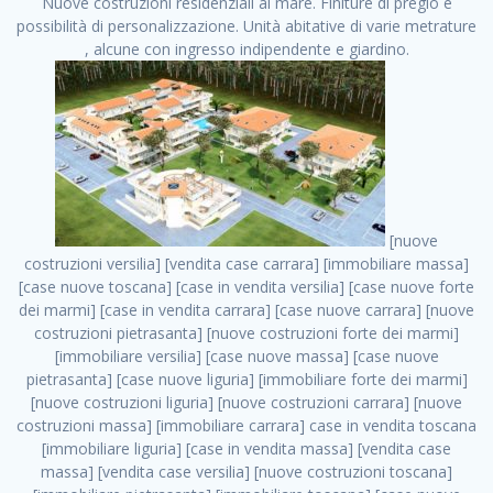
Nuove costruzioni residenziali al mare. Finiture di pregio e
possibilità di personalizzazione. Unità abitative di varie metrature
, alcune con ingresso indipendente e giardino.
[nuove costruzioni versilia] [vendita case carrara] [immobiliare massa] [case nuove toscana] [case in vendita versilia] [case nuove forte dei marmi] [case in vendita carrara] [case nuove carrara] [nuove costruzioni pietrasanta] [nuove costruzioni forte dei marmi] [immobiliare versilia] [case nuove massa] [case nuove pietrasanta] [case nuove liguria] [immobiliare forte dei marmi] [nuove costruzioni liguria] [nuove costruzioni carrara] [nuove costruzioni massa] [immobiliare carrara] case in vendita toscana [immobiliare liguria] [case in vendita massa] [vendita case massa] [vendita case versilia] [nuove costruzioni toscana] [immobiliare pietrasanta] [immobiliare toscana] [case nuove versilia] nuove costruzioni case nuove in vendita case nuove case in costruzione case nuova costruzione appartamenti nuova costruzione case in vendita nuove costruzioni terreno edificabile nuove costruzioni milano marina di carrara carrara massa massa carrara toscana versilia case in vendita a milano case in vendita a roma appartamenti nuovi in vendita vendita case milano case in vendita torino case in vendita milano case di nuova costruzione nuove costruzioni roma case in vendita roma , Cuneo . vendita case roma vendita case torino villette nuova costruzione vendita case privati cerco casa milano vendita case impresa edile vendita case genova vendita immobili vendita case nuove cerco casa ville nuova costruzione annunci case in vendita case in vendita nuova costruzione nuove case in vendita case in vendita da privati villette a schiera cerco casa in vendita case in affitto vendita nuove costruzioni costruire case affitto affitto negozio milano cerco casa roma cerco casa nuova costruzione appartamenti in costruzione, Cuneo . case nuove vendita case in vendita nuove case nuove milano nuove costruzioni morena case in vendita costruzioni case case in vendita tor vergata nuova annunci vendita case case in vendita milano centro, Cuneo . vendita case nuova costruzione case in vendita privati agenzia immobiliare appartamenti di nuova costruzione ville in costruzione case in vendita a opera nuova costruzione nuove costruzioni torino, Cuneo . appartamenti nuovi impresa edile roma trova casa costruzioni nuove appartamenti in affitto cantieri in costruzione, Cuneo . immobiliare nuove costruzioni case in vendita dragona appartamenti in vendita siti vendita case case in vendita roma nord nuovi costruzioni ville nuove in vendita nuove costruzioni in vendita trovocasa cerco casa affitto villette in vendita nuove costruzioni immobiliari nuove costruzioni bologna toscano immobiliare palermo nuovi appartamenti vendita case dragona nuova costruzione case in vendita villaggio prenestino, Cuneo . case in vendita dal costruttore imprese edili torino nuove costruzioni firenze immobiliare case nuove in costruzione toscano immobiliare milano, Cuneo . casanuova case in vendita acilia dragona case in vendita di nuova costruzione case in vendita da costruttore nuove costruzioni eur case e cantieri appartamenti in vendita nuova costruzione case in vendita a dragona roma case in vendita nuove case in costruzione porta portese immobiliare appartamenti cerco casa disperatamente case in vendita torresina cascine in vendita vendita immobili roma, Cuneo . milano nuove costruzioni morena case in vendita costruzioni edili nuove costruzioni catania visure catastali on line gratis nuove costruzioni monza case in costruzione milano, Cuneo . nuove costruzioni boccea vendita immobili milano attico immobiliare roma vendita imprese edili bergamo impresa edile bologna case in vendita a classe appartamento nuovo nuove costruzioni pietralata case costruzione case in vendita roma sud nuove costruzioni residenziali a milano appartamenti nuova costruzione milano case in vendita boccea case in vendita morena nuove costruzioni vendita immobili privati, Cuneo . comprare casa nuova costruzione case in vendita con leasing case in vendita ostia antica case nuova costruzione milano appartamenti nuovi milano case nuove roma nuove costruzioni bari edilizia convenzionata case in vendita a tortona villaggio prenestino case in vendita toscano immobiliare professione casa nuove costruzioni parma impresa costruzioni nuove case nuove costruzioni bergamo vendita immobili torino ville di nuova costruzione solo affitti appartamento nuovo in vendita appartamenti nuova costruzione roma case nuova costruzione roma, Cuneo . nuove costruzioni a milano case in costruzione roma impresa di costruzioni grimaldi immobiliare costruzioni villetta nuova costruzione case in vendita da imprese edili cerco casa a acquisto casa in costruzione nuove costruzioni mare costruzioni immobiliari cantieri nuove costruzioni acquisto casa nuova costruzione nuove costruzioni padova comprare casa in costruzione impresa edile napoli nuove costruzioni pescara casa risorse immobiliari, Cuneo . immobili in costruzione villette nuove villette nuove in vendita gabetti imprese edili verona nuove costruzioni milano sud nuovi immobili nuove costruzioni legnano, Cuneo . cantieri nuove costruzioni milano villa nuova case vendita nuove costruzioni appartamenti in vendita nuovi immobili nuovi costruttori case imprese edili brescia nuovi appartamenti milano case in vendita selva nera casa nuova retecasa case nuova costruzione in vendita monolocale imprese edili firenze imprese edili padova frimm vendita case dragona nuove costruzioni vendita imprese edili parma imprese di costruzioni milano immobiliare toscano frimm immobiliare roma case case dal costruttore acquisto terreno agricolo imprese edili italiane roma vende casa case nuove a milano nuove costruzioni a roma imprese costruzioni roma cerco casa nuova immobili di nuova costruzione case in vendita castelverde roma impresa edile palermo rent to buy roma nuove costruzioni, Cuneo . tempocasa case in vendita a riscatto nuove costruzioni varese nuove costruzioni bolzano vendita case in costruzione nuove costruzioni lecce cantiere milano costruire villa imprese edili treviso impresa edile catania case in vendita roma tiburtina vendita appartamenti nuova costruzione vendita immobili commerciali case nuove in vendita milano nuove costruzioni seregno cerca casa vendita cerco casa milano vendita nuove costruzioni milano ovest vendita case nuove milano imprese edili modena nuove costruzioni milano centro case in vendita aranova nuove abitazioni, Cuneo ., Cuneo . nuove costruzioni brescia nuove costruzioni como appartamenti nuovi in vendita a milano case in vendita bologna nuove costruzioni appartamenti in vendita milano nuova costruzione imprese edili como morena nuove costruzioni nuove costruzioni case vendita appartamenti nuovi nuove costruzioni salerno eurekasa villette in costruzione bilocali nuovi case nuove in vendita a roma case in vendita con permuta nuove costruzioni trento impresa edile varese imprese costruzioni milano imprese edili venezia case in vendita prenestina imprese edili spa nuove costruzioni gallarate roma nuove costruzioni case in nuova costruzione nuovi case nuove in vendita a milano nuove costruzioni loano nuovi cantieri milano imprese edili novara case in vendita roma est imprese di costruzioni roma appartamenti in costruzione milano nuovi cantieri cerco casa vendita milano nuove costruzioni brugherio vendita case da imprese edili imprese edili udine nuove costruzioni direttamente dal costruttore imprese edili vicenza case in vendita a loano nuova costruzione nuove villette prezzi case nuove case in vendita in costruzione compravendita terreno agricolo cantiere, Cuneo . case in vendita milano navigli costruzione nuova casa costruzioni nuove milano nuove costruzioni roma rent to buy nuove costruzioni taranto palazzo in costruzione vendita appartamenti nuova costruzione milano centro costruzioni milano case in vendita milano nuove costruzioni case in vendita milano sud impresa edile como case nuove a roma boccea case in vendita imprese edili trento nuove costruzioni buccinasco case in costruzione a milano nuove costruzioni ripamonti case in vendita a salerno nuove costruzioni nuove residenze milano case nuove vendita milano nuove costruzioni milano nord nuove costruzioni livorno vendita nuove costruzioni roma nuove costruzioni liguria costruzioni roma cerco casa roma vendita nuove costruzioni classe a impresa edile rimini nuovi annunci case in vendita nuove costruzioni magenta todini costruzioni case grezze in vendita vendita appartamenti nuovi milano case in vendita gallaratese milano nuove costruzioni arezzo, Cuneo . case in vendita castelverde case nuove dal costruttore nuovo appartamento nuove costruzioni desenzano imprese edili lombardia imprese edili veneto appartamenti in costruzione roma case vendita pescara nuove costruzioni case in vendita ad acilia imprese edili verona e provincia nuove costruzioni desio appartamenti classe a milano firenze nuove costruzioni pirelli re immobiliare grandi imprese di costruzioni case in vendita torresina roma case in vendita navigli milano nuove costruzioni roma centro nuovecostruzioni appartamenti nuovi a milano impresa edile ancona nuove residenze dragona case in vendita nuove costruzioni brindisi vendita nuove costruzioni milano case in vendita arredate nuove case milano case nuove milano centro sito impresa edile nuove costruzioni montesilvano case vendita monza nuove costruzioni vendita case nuove roma impresa edile monza case in vendita vimercate nuova costruzione nuove costruzioni opera imprese edili to