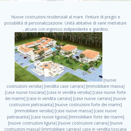
Nuove costruzioni residenziali al mare. Finiture di pregio e
possibilità di personalizzazione. Unità abitative di varie metrature
, alcune con ingresso indipendente e giardino.
[nuove costruzioni versilia] [vendita case carrara] [immobiliare massa] [case nuove toscana] [case in vendita versilia] [case nuove forte dei marmi] [case in vendita carrara] [case nuove carrara] [nuove costruzioni pietrasanta] [nuove costruzioni forte dei marmi] [immobiliare versilia] [case nuove massa] [case nuove pietrasanta] [case nuove liguria] [immobiliare forte dei marmi] [nuove costruzioni liguria] [nuove costruzioni carrara] [nuove costruzioni massa] [immobiliare carrara] case in vendita toscana [immobiliare liguria] [case in vendita massa] [vendita case massa] [vendita case versilia] [nuove costruzioni toscana] [immobiliare pietrasanta] [immobiliare toscana] [case nuove versilia] nuove costruzioni case nuove in vendita case nuove case in costruzione case nuova costruzione appartamenti nuova costruzione case in vendita nuove costruzioni terreno edificabile nuove costruzioni milano marina di carrara carrara massa massa carrara toscana versilia case in vendita a milano case in vendita a roma appartamenti nuovi in vendita vendita case milano case in vendita torino case in vendita milano case di nuova costruzione nuove costruzioni roma case in vendita roma , costruzioni milano nuove . vendita case roma vendita case torino villette nuova costruzione vendita case privati cerco casa milano vendita case impresa edile vendita case genova vendita immobili vendita case nuove cerco casa ville nuova costruzione annunci case in vendita case in vendita nuova costruzione nuove case in vendita case in vendita da privati villette a schiera cerco casa in vendita case in affitto vendita nuove costruzioni costruire case affitto affitto negozio milano cerco casa roma cerco casa nuova costruzione appartamenti in costruzione, costruzioni milano nuove . case nuove vendita case in vendita nuove case nuove milano nuove costruzioni morena case in vendita costruzioni case case in vendita tor vergata nuova annunci vendita case case in vendita milano centro, costruzioni milano nuove . vendita case nuova costruzione case in vendita privati agenzia immobiliare appartamenti di nuova costruzione ville in costruzione case in vendita a opera nuova costruzione nuove costruzioni torino, costruzioni milano nuove . appartamenti nuovi impresa edile roma trova casa costruzioni nuove appartamenti in affitto cantieri in costruzione, costruzioni milano nuove . immobiliare nuove costruzioni case in vendita dragona appartamenti in vendita siti vendita case case in vendita roma nord nuovi costruzioni ville nuove in vendita nuove costruzioni in vendita trovocasa cerco casa affitto villette in vendita nuove costruzioni immobiliari nuove costruzioni bologna toscano immobiliare palermo nuovi appartamenti vendita case dragona nuova costruzione case in vendita villaggio prenestino, costruzioni milano nuove . case in vendita dal costruttore imprese edili torino nuove costruzioni firenze immobiliare case nuove in costruzione toscano immobiliare milano, costruzioni milano nuove . casanuova case in vendita acilia dragona case in vendita di nuova costruzione case in vendita da costruttore nuove costruzioni eur case e cantieri appartamenti in vendita nuova costruzione case in vendita a dragona roma case in vendita nuove case in costruzione porta portese immobiliare appartamenti cerco casa disperatamente case in vendita torresina cascine in vendita vendita immobili roma, costruzioni milano nuove . milano nuove costruzioni morena case in vendita costruzioni edili nuove costruzioni catania visure catastali on line gratis nuove costruzioni monza case in costruzione milano, costruzioni milano nuove . nuove costruzioni boccea vendita immobili milano attico immobiliare roma vendita imprese edili bergamo impresa edile bologna case in vendita a classe appartamento nuovo nuove costruzioni pietralata case costruzione case in vendita roma sud nuove costruzioni residenziali a milano appartamenti nuova costruzione milano case in vendita boccea case in vendita morena nuove costruzioni vendita immobili privati, costruzioni milano nuove . comprare casa nuova costruzione case in vendita con leasing case in vendita ostia antica case nuova costruzione milano appartamenti nuovi milano case nuove roma nuove costruzioni bari edilizia convenzionata case in vendita a tortona villaggio prenestino case in vendita toscano immobiliare professione casa nuove costruzioni parma impresa costruzioni nuove case nuove costruzioni bergamo vendita immobili torino ville di nuova costruzione solo affitti appartamento nuovo in vendita appartamenti nuova costruzione roma case nuova costruzione roma, costruzioni milano nuove . nuove costruzioni a milano case in costruzione roma impresa di costruzioni grimaldi immobiliare costruzioni villetta nuova costruzione case in vendita da imprese edili cerco casa a acquisto casa in costruzione nuove costruzioni mare costruzioni immobiliari cantieri nuove costruzioni acquisto casa nuova costruzione nuove costruzioni padova comprare casa in costruzione impresa edile napoli nuove costruzioni pescara casa risorse immobiliari, costruzioni milano nuove . immobili in costruzione villette nuove villette nuove in vendita gabetti imprese edili verona nuove costruzioni milano sud nuovi immobili nuove costruzioni legnano, costruzioni milano nuove . cantieri nuove costruzioni milano villa nuova case vendita nuove costruzioni appartamenti in vendita nuovi immobili nuovi costruttori case imprese edili brescia nuovi appartamenti milano case in vendita selva nera casa nuova retecasa case nuova costruzione in vendita monolocale imprese edili firenze imprese edili padova frimm vendita case dragona nuove costruzioni vendita imprese edili parma imprese di costruzioni milano immobiliare toscano frimm immobiliare roma case case dal costruttore acquisto terreno agricolo imprese edili italiane roma vende casa case nuove a milano nuove costruzioni a roma imprese costruzioni roma cerco casa nuova immobili di nuova costruzione case in vendita castelverde roma impresa edile palermo rent to buy roma nuove costruzioni, costruzioni milano nuove . tempocasa case in vendita a riscatto nuove costruzioni varese nuove costruzioni bolzano vendita case in costruzione nuove costruzioni lecce cantiere milano costruire villa imprese edili treviso impresa edile catania case in vendita roma tiburtina vendita appartamenti nuova costruzione vendita immobili commerciali case nuove in vendita milano nuove costruzioni seregno cerca casa vendita cerco casa milano vendita nuove costruzioni milano ovest vendita case nuove milano imprese edili modena nuove costruzioni milano centro case in vendita aranova nuove abitazioni, costruzioni milano nuove ., costruzioni milano nuove . nuove costruzioni brescia nuove costruzioni como appartamenti nuovi in vendita a milano case in vendita bologna nuove costruzioni appartamenti in vendita milano nuova costruzione imprese edili como morena nuove costruzioni nuove costruzioni case vendita appartamenti nuovi nuove costruzioni salerno eurekasa villette in costruzione bilocali nuovi case nuove in vendita a roma case in vendita con permuta nuove costruzioni trento impresa edile varese imprese costruzioni milano imprese edili venezia case in vendita prenestina imprese edili spa nuove costruzioni gallarate roma nuove costruzioni case in nuova costruzione nuovi case nuove in vendita a milano nuove costruzioni loano nuovi cantieri milano imprese edili novara case in vendita roma est imprese di costruzioni roma appartamenti in costruzione milano nuovi cantieri cerco casa vendita milano nuove costruzioni brugherio vendita case da imprese edili imprese edili udine nuove costruzioni direttamente dal costruttore imprese edili vicenza case in vendita a loano nuova costruzione nuove villette prezzi case nuove case in vendita in costruzione compravendita terreno agricolo cantiere, costruzioni milano nuove . case in vendita milano navigli costruzione nuova casa costruzioni nuove milano nuove costruzioni roma rent to buy nuove costruzioni taranto palazzo in costruzione vendita appartamenti nuova costruzione milano centro costruzioni milano case in vendita milano nuove costruzioni case in vendita milano sud impresa edile como case nuove a roma boccea case in vendita imprese edili trento nuove costruzioni buccinasco case in costruzione a milano nuove costruzioni ripamonti case in vendita a salerno nuove costruzioni nuove residenze milano case nuove vendita milano nuove costruzioni milano nord nuove costruzioni livorno vendita nuove costruzioni roma nuove costruzioni liguria costruzioni roma cerco casa roma vendita nuove costruzioni classe a impresa edile rimini nuovi annunci case in vendita nuove costruzioni magenta todini costruzioni case grezze in vendita vendita appartamenti nuovi milano case in vendita gallaratese milano nuove costruzioni arezzo, costruzioni milano nuove . case in vendita castelverde case nuove dal costruttore nuovo appartamento nuove costruzioni desenzano imprese edili lombardia imprese edili veneto appartamenti in costruzione roma case vendita pescara nuove costruzioni case in vendita ad acilia imprese edili verona e provincia nuove costruzioni desio appartamenti classe a milano firenze nuove costruzioni pirelli re immobiliare grandi imprese di costruzioni case in vendita torresina roma case in vendita navigli milano nuove costruzioni roma centro nuovecostruzioni appartamenti nuovi a milano impresa edile ancona nuove residenze dragona case in vendita nuove costruzioni brindisi vendita nuove costruzioni milano case in vendita arredate nuove case milano case nuove milano centro sito i