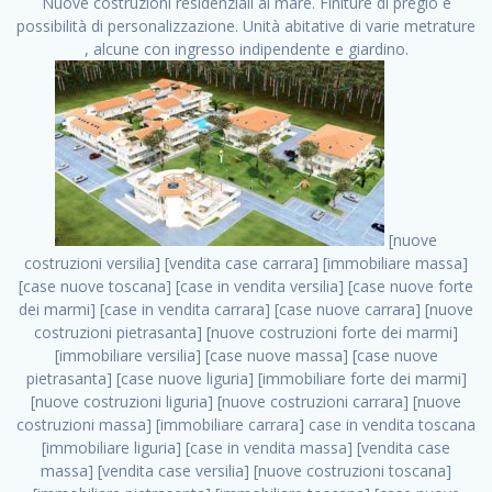
Nuove costruzioni residenziali al mare. Finiture di pregio e
possibilità di personalizzazione. Unità abitative di varie metrature
, alcune con ingresso indipendente e giardino.
[nuove costruzioni versilia] [vendita case carrara] [immobiliare massa] [case nuove toscana] [case in vendita versilia] [case nuove forte dei marmi] [case in vendita carrara] [case nuove carrara] [nuove costruzioni pietrasanta] [nuove costruzioni forte dei marmi] [immobiliare versilia] [case nuove massa] [case nuove pietrasanta] [case nuove liguria] [immobiliare forte dei marmi] [nuove costruzioni liguria] [nuove costruzioni carrara] [nuove costruzioni massa] [immobiliare carrara] case in vendita toscana [immobiliare liguria] [case in vendita massa] [vendita case massa] [vendita case versilia] [nuove costruzioni toscana] [immobiliare pietrasanta] [immobiliare toscana] [case nuove versilia] nuove costruzioni case nuove in vendita case nuove case in costruzione case nuova costruzione appartamenti nuova costruzione case in vendita nuove costruzioni terreno edificabile nuove costruzioni milano marina di carrara carrara massa massa carrara toscana versilia case in vendita a milano case in vendita a roma appartamenti nuovi in vendita vendita case milano case in vendita torino case in vendita milano case di nuova costruzione nuove costruzioni roma case in vendita roma , costruzioni edili . vendita case roma vendita case torino villette nuova costruzione vendita case privati cerco casa milano vendita case impresa edile vendita case genova vendita immobili vendita case nuove cerco casa ville nuova costruzione annunci case in vendita case in vendita nuova costruzione nuove case in vendita case in vendita da privati villette a schiera cerco casa in vendita case in affitto vendita nuove costruzioni costruire case affitto affitto negozio milano cerco casa roma cerco casa nuova costruzione appartamenti in costruzione, costruzioni edili . case nuove vendita case in vendita nuove case nuove milano nuove costruzioni morena case in vendita costruzioni case case in vendita tor vergata nuova annunci vendita case case in vendita milano centro, costruzioni edili . vendita case nuova costruzione case in vendita privati agenzia immobiliare appartamenti di nuova costruzione ville in costruzione case in vendita a opera nuova costruzione nuove costruzioni torino, costruzioni edili . appartamenti nuovi impresa edile roma trova casa costruzioni nuove appartamenti in affitto cantieri in costruzione, costruzioni edili . immobiliare nuove costruzioni case in vendita dragona appartamenti in vendita siti vendita case case in vendita roma nord nuovi costruzioni ville nuove in vendita nuove costruzioni in vendita trovocasa cerco casa affitto villette in vendita nuove costruzioni immobiliari nuove costruzioni bologna toscano immobiliare palermo nuovi appartamenti vendita case dragona nuova costruzione case in vendita villaggio prenestino, costruzioni edili . case in vendita dal costruttore imprese edili torino nuove costruzioni firenze immobiliare case nuove in costruzione toscano immobiliare milano, costruzioni edili . casanuova case in vendita acilia dragona case in vendita di nuova costruzione case in vendita da costruttore nuove costruzioni eur case e cantieri appartamenti in vendita nuova costruzione case in vendita a dragona roma case in vendita nuove case in costruzione porta portese immobiliare appartamenti cerco casa disperatamente case in vendita torresina cascine in vendita vendita immobili roma, costruzioni edili . milano nuove costruzioni morena case in vendita costruzioni edili nuove costruzioni catania visure catastali on line gratis nuove costruzioni monza case in costruzione milano, costruzioni edili . nuove costruzioni boccea vendita immobili milano attico immobiliare roma vendita imprese edili bergamo impresa edile bologna case in vendita a classe appartamento nuovo nuove costruzioni pietralata case costruzione case in vendita roma sud nuove costruzioni residenziali a milano appartamenti nuova costruzione milano case in vendita boccea case in vendita morena nuove costruzioni vendita immobili privati, costruzioni edili . comprare casa nuova costruzione case in vendita con leasing case in vendita ostia antica case nuova costruzione milano appartamenti nuovi milano case nuove roma nuove costruzioni bari edilizia convenzionata case in vendita a tortona villaggio prenestino case in vendita toscano immobiliare professione casa nuove costruzioni parma impresa costruzioni nuove case nuove costruzioni bergamo vendita immobili torino ville di nuova costruzione solo affitti appartamento nuovo in vendita appartamenti nuova costruzione roma case nuova costruzione roma, costruzioni edili . nuove costruzioni a milano case in costruzione roma impresa di costruzioni grimaldi immobiliare costruzioni villetta nuova costruzione case in vendita da imprese edili cerco casa a acquisto casa in costruzione nuove costruzioni mare costruzioni immobiliari cantieri nuove costruzioni acquisto casa nuova costruzione nuove costruzioni padova comprare casa in costruzione impresa edile napoli nuove costruzioni pescara casa risorse immobiliari, costruzioni edili . immobili in costruzione villette nuove villette nuove in vendita gabetti imprese edili verona nuove costruzioni milano sud nuovi immobili nuove costruzioni legnano, costruzioni edili . cantieri nuove costruzioni milano villa nuova case vendita nuove costruzioni appartamenti in vendita nuovi immobili nuovi costruttori case imprese edili brescia nuovi appartamenti milano case in vendita selva nera casa nuova retecasa case nuova costruzione in vendita monolocale imprese edili firenze imprese edili padova frimm vendita case dragona nuove costruzioni vendita imprese edili parma imprese di costruzioni milano immobiliare toscano frimm immobiliare roma case case dal costruttore acquisto terreno agricolo imprese edili italiane roma vende casa case nuove a milano nuove costruzioni a roma imprese costruzioni roma cerco casa nuova immobili di nuova costruzione case in vendita castelverde roma impresa edile palermo rent to buy roma nuove costruzioni, costruzioni edili . tempocasa case in vendita a riscatto nuove costruzioni varese nuove costruzioni bolzano vendita case in costruzione nuove costruzioni lecce cantiere milano costruire villa imprese edili treviso impresa edile catania case in vendita roma tiburtina vendita appartamenti nuova costruzione vendita immobili commerciali case nuove in vendita milano nuove costruzioni seregno cerca casa vendita cerco casa milano vendita nuove costruzioni milano ovest vendita case nuove milano imprese edili modena nuove costruzioni milano centro case in vendita aranova nuove abitazioni, costruzioni edili ., costruzioni edili . nuove costruzioni brescia nuove costruzioni como appartamenti nuovi in vendita a milano case in vendita bologna nuove costruzioni appartamenti in vendita milano nuova costruzione imprese edili como morena nuove costruzioni nuove costruzioni case vendita appartamenti nuovi nuove costruzioni salerno eurekasa villette in costruzione bilocali nuovi case nuove in vendita a roma case in vendita con permuta nuove costruzioni trento impresa edile varese imprese costruzioni milano imprese edili venezia case in vendita prenestina imprese edili spa nuove costruzioni gallarate roma nuove costruzioni case in nuova costruzione nuovi case nuove in vendita a milano nuove costruzioni loano nuovi cantieri milano imprese edili novara case in vendita roma est imprese di costruzioni roma appartamenti in costruzione milano nuovi cantieri cerco casa vendita milano nuove costruzioni brugherio vendita case da imprese edili imprese edili udine nuove costruzioni direttamente dal costruttore imprese edili vicenza case in vendita a loano nuova costruzione nuove villette prezzi case nuove case in vendita in costruzione compravendita terreno agricolo cantiere, costruzioni edili . case in vendita milano navigli costruzione nuova casa costruzioni nuove milano nuove costruzioni roma rent to buy nuove costruzioni taranto palazzo in costruzione vendita appartamenti nuova costruzione milano centro costruzioni milano case in vendita milano nuove costruzioni case in vendita milano sud impresa edile como case nuove a roma boccea case in vendita imprese edili trento nuove costruzioni buccinasco case in costruzione a milano nuove costruzioni ripamonti case in vendita a salerno nuove costruzioni nuove residenze milano case nuove vendita milano nuove costruzioni milano nord nuove costruzioni livorno vendita nuove costruzioni roma nuove costruzioni liguria costruzioni roma cerco casa roma vendita nuove costruzioni classe a impresa edile rimini nuovi annunci case in vendita nuove costruzioni magenta todini costruzioni case grezze in vendita vendita appartamenti nuovi milano case in vendita gallaratese milano nuove costruzioni arezzo, costruzioni edili . case in vendita castelverde case nuove dal costruttore nuovo appartamento nuove costruzioni desenzano imprese edili lombardia imprese edili veneto appartamenti in costruzione roma case vendita pescara nuove costruzioni case in vendita ad acilia imprese edili verona e provincia nuove costruzioni desio appartamenti classe a milano firenze nuove costruzioni pirelli re immobiliare grandi imprese di costruzioni case in vendita torresina roma case in vendita navigli milano nuove costruzioni roma centro nuovecostruzioni appartamenti nuovi a milano impresa edile ancona nuove residenze dragona case in vendita nuove costruzioni brindisi vendita nuove costruzioni milano case in vendita arredate nuove case milano case nuove milano centro sito impresa edile nuove costruzioni montesilvano case vendita monza nuove costruzioni vendita case nuove roma impresa edile mon