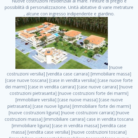
Nuove costruzioni residenziali al mare. Finiture di pregio e
possibilità di personalizzazione. Unità abitative di varie metrature
, alcune con ingresso indipendente e giardino.
[nuove costruzioni versilia] [vendita case carrara] [immobiliare massa] [case nuove toscana] [case in vendita versilia] [case nuove forte dei marmi] [case in vendita carrara] [case nuove carrara] [nuove costruzioni pietrasanta] [nuove costruzioni forte dei marmi] [immobiliare versilia] [case nuove massa] [case nuove pietrasanta] [case nuove liguria] [immobiliare forte dei marmi] [nuove costruzioni liguria] [nuove costruzioni carrara] [nuove costruzioni massa] [immobiliare carrara] case in vendita toscana [immobiliare liguria] [case in vendita massa] [vendita case massa] [vendita case versilia] [nuove costruzioni toscana] [immobiliare pietrasanta] [immobiliare toscana] [case nuove versilia] nuove costruzioni case nuove in vendita case nuove case in costruzione case nuova costruzione appartamenti nuova costruzione case in vendita nuove costruzioni terreno edificabile nuove costruzioni milano marina di carrara carrara massa massa carrara toscana versilia case in vendita a milano case in vendita a roma appartamenti nuovi in vendita vendita case milano case in vendita torino case in vendita milano case di nuova costruzione nuove costruzioni roma case in vendita roma , costruttori ville . vendita case roma vendita case torino villette nuova costruzione vendita case privati cerco casa milano vendita case impresa edile vendita case genova vendita immobili vendita case nuove cerco casa ville nuova costruzione annunci case in vendita case in vendita nuova costruzione nuove case in vendita case in vendita da privati villette a schiera cerco casa in vendita case in affitto vendita nuove costruzioni costruire case affitto affitto negozio milano cerco casa roma cerco casa nuova costruzione appartamenti in costruzione, costruttori ville . case nuove vendita case in vendita nuove case nuove milano nuove costruzioni morena case in vendita costruzioni case case in vendita tor vergata nuova annunci vendita case case in vendita milano centro, costruttori ville . vendita case nuova costruzione case in vendita privati agenzia immobiliare appartamenti di nuova costruzione ville in costruzione case in vendita a opera nuova costruzione nuove costruzioni torino, costruttori ville . appartamenti nuovi impresa edile roma trova casa costruzioni nuove appartamenti in affitto cantieri in costruzione, costruttori ville . immobiliare nuove costruzioni case in vendita dragona appartamenti in vendita siti vendita case case in vendita roma nord nuovi costruzioni ville nuove in vendita nuove costruzioni in vendita trovocasa cerco casa affitto villette in vendita nuove costruzioni immobiliari nuove costruzioni bologna toscano immobiliare palermo nuovi appartamenti vendita case dragona nuova costruzione case in vendita villaggio prenestino, costruttori ville . case in vendita dal costruttore imprese edili torino nuove costruzioni firenze immobiliare case nuove in costruzione toscano immobiliare milano, costruttori ville . casanuova case in vendita acilia dragona case in vendita di nuova costruzione case in vendita da costruttore nuove costruzioni eur case e cantieri appartamenti in vendita nuova costruzione case in vendita a dragona roma case in vendita nuove case in costruzione porta portese immobiliare appartamenti cerco casa disperatamente case in vendita torresina cascine in vendita vendita immobili roma, costruttori ville . milano nuove costruzioni morena case in vendita costruzioni edili nuove costruzioni catania visure catastali on line gratis nuove costruzioni monza case in costruzione milano, costruttori ville . nuove costruzioni boccea vendita immobili milano attico immobiliare roma vendita imprese edili bergamo impresa edile bologna case in vendita a classe appartamento nuovo nuove costruzioni pietralata case costruzione case in vendita roma sud nuove costruzioni residenziali a milano appartamenti nuova costruzione milano case in vendita boccea case in vendita morena nuove costruzioni vendita immobili privati, costruttori ville . comprare casa nuova costruzione case in vendita con leasing case in vendita ostia antica case nuova costruzione milano appartamenti nuovi milano case nuove roma nuove costruzioni bari edilizia convenzionata case in vendita a tortona villaggio prenestino case in vendita toscano immobiliare professione casa nuove costruzioni parma impresa costruzioni nuove case nuove costruzioni bergamo vendita immobili torino ville di nuova costruzione solo affitti appartamento nuovo in vendita appartamenti nuova costruzione roma case nuova costruzione roma, costruttori ville . nuove costruzioni a milano case in costruzione roma impresa di costruzioni grimaldi immobiliare costruzioni villetta nuova costruzione case in vendita da imprese edili cerco casa a acquisto casa in costruzione nuove costruzioni mare costruzioni immobiliari cantieri nuove costruzioni acquisto casa nuova costruzione nuove costruzioni padova comprare casa in costruzione impresa edile napoli nuove costruzioni pescara casa risorse immobiliari, costruttori ville . immobili in costruzione villette nuove villette nuove in vendita gabetti imprese edili verona nuove costruzioni milano sud nuovi immobili nuove costruzioni legnano, costruttori ville . cantieri nuove costruzioni milano villa nuova case vendita nuove costruzioni appartamenti in vendita nuovi immobili nuovi costruttori case imprese edili brescia nuovi appartamenti milano case in vendita selva nera casa nuova retecasa case nuova costruzione in vendita monolocale imprese edili firenze imprese edili padova frimm vendita case dragona nuove costruzioni vendita imprese edili parma imprese di costruzioni milano immobiliare toscano frimm immobiliare roma case case dal costruttore acquisto terreno agricolo imprese edili italiane roma vende casa case nuove a milano nuove costruzioni a roma imprese costruzioni roma cerco casa nuova immobili di nuova costruzione case in vendita castelverde roma impresa edile palermo rent to buy roma nuove costruzioni, costruttori ville . tempocasa case in vendita a riscatto nuove costruzioni varese nuove costruzioni bolzano vendita case in costruzione nuove costruzioni lecce cantiere milano costruire villa imprese edili treviso impresa edile catania case in vendita roma tiburtina vendita appartamenti nuova costruzione vendita immobili commerciali case nuove in vendita milano nuove costruzioni seregno cerca casa vendita cerco casa milano vendita nuove costruzioni milano ovest vendita case nuove milano imprese edili modena nuove costruzioni milano centro case in vendita aranova nuove abitazioni, costruttori ville ., costruttori ville . nuove costruzioni brescia nuove costruzioni como appartamenti nuovi in vendita a milano case in vendita bologna nuove costruzioni appartamenti in vendita milano nuova costruzione imprese edili como morena nuove costruzioni nuove costruzioni case vendita appartamenti nuovi nuove costruzioni salerno eurekasa villette in costruzione bilocali nuovi case nuove in vendita a roma case in vendita con permuta nuove costruzioni trento impresa edile varese imprese costruzioni milano imprese edili venezia case in vendita prenestina imprese edili spa nuove costruzioni gallarate roma nuove costruzioni case in nuova costruzione nuovi case nuove in vendita a milano nuove costruzioni loano nuovi cantieri milano imprese edili novara case in vendita roma est imprese di costruzioni roma appartamenti in costruzione milano nuovi cantieri cerco casa vendita milano nuove costruzioni brugherio vendita case da imprese edili imprese edili udine nuove costruzioni direttamente dal costruttore imprese edili vicenza case in vendita a loano nuova costruzione nuove villette prezzi case nuove case in vendita in costruzione compravendita terreno agricolo cantiere, costruttori ville . case in vendita milano navigli costruzione nuova casa costruzioni nuove milano nuove costruzioni roma rent to buy nuove costruzioni taranto palazzo in costruzione vendita appartamenti nuova costruzione milano centro costruzioni milano case in vendita milano nuove costruzioni case in vendita milano sud impresa edile como case nuove a roma boccea case in vendita imprese edili trento nuove costruzioni buccinasco case in costruzione a milano nuove costruzioni ripamonti case in vendita a salerno nuove costruzioni nuove residenze milano case nuove vendita milano nuove costruzioni milano nord nuove costruzioni livorno vendita nuove costruzioni roma nuove costruzioni liguria costruzioni roma cerco casa roma vendita nuove costruzioni classe a impresa edile rimini nuovi annunci case in vendita nuove costruzioni magenta todini costruzioni case grezze in vendita vendita appartamenti nuovi milano case in vendita gallaratese milano nuove costruzioni arezzo, costruttori ville . case in vendita castelverde case nuove dal costruttore nuovo appartamento nuove costruzioni desenzano imprese edili lombardia imprese edili veneto appartamenti in costruzione roma case vendita pescara nuove costruzioni case in vendita ad acilia imprese edili verona e provincia nuove costruzioni desio appartamenti classe a milano firenze nuove costruzioni pirelli re immobiliare grandi imprese di costruzioni case in vendita torresina roma case in vendita navigli milano nuove costruzioni roma centro nuovecostruzioni appartamenti nuovi a milano impresa edile ancona nuove residenze dragona case in vendita nuove costruzioni brindisi vendita nuove costruzioni milano case in vendita arredate nuove case milano case nuove milano centro sito impresa edile nuove costruzioni montesilvano case vendita monza nuove costruzioni vendita case nuove roma impresa edile mon