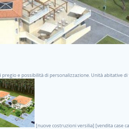
i pregio e possibilità di personalizzazione. Unità abitative d
[nuove costruzioni versilia] [vendita case carrara] [immobiliare massa] [case nuove toscana] [case in vendita versilia] [case nuove forte dei marmi] [case in vendita carrara] [case nuove carrara] [nuove costruzioni pietrasanta] [nuove costruzioni forte dei marmi] [immobiliare versilia] [case nuove massa] [case nuove pietrasanta] [case nuove liguria] [immobiliare forte dei marmi] [nuove costruzioni liguria] [nuove costruzioni carrara] [nuove costruzioni massa] [immobiliare carrara] case in vendita toscana [immobiliare liguria] [case in vendita massa] [vendita case massa] [vendita case versilia] [nuove costruzioni toscana] [immobiliare pietrasanta] [immobiliare toscana] [case nuove versilia] nuove costruzioni case nuove in vendita case nuove case in costruzione case nuova costruzione appartamenti nuova costruzione case in vendita nuove costruzioni terreno edificabile nuove costruzioni milano marina di carrara carrara massa massa carrara toscana versilia case in vendita a milano case in vendita a roma appartamenti nuovi in vendita vendita case milano case in vendita torino case in vendita milano case di nuova costruzione nuove costruzioni roma case in vendita roma , COLLEGNO . vendita case roma vendita case torino villette nuova costruzione vendita case privati cerco casa milano vendita case impresa edile vendita case genova vendita immobili vendita case nuove cerco casa ville nuova costruzione annunci case in vendita case in vendita nuova costruzione nuove case in vendita case in vendita da privati villette a schiera cerco casa in vendita case in affitto vendita nuove costruzioni costruire case affitto affitto negozio milano cerco casa roma cerco casa nuova costruzione appartamenti in costruzione, COLLEGNO . case nuove vendita case in vendita nuove case nuove milano nuove costruzioni morena case in vendita costruzioni case case in vendita tor vergata nuova annunci vendita case case in vendita milano centro, COLLEGNO . vendita case nuova costruzione case in vendita privati agenzia immobiliare appartamenti di nuova costruzione ville in costruzione case in vendita a opera nuova costruzione nuove costruzioni torino, COLLEGNO . appartamenti nuovi impresa edile roma trova casa costruzioni nuove appartamenti in affitto cantieri in costruzione, COLLEGNO . immobiliare nuove costruzioni case in vendita dragona appartamenti in vendita siti vendita case case in vendita roma nord nuovi costruzioni ville nuove in vendita nuove costruzioni in vendita trovocasa cerco casa affitto villette in vendita nuove costruzioni immobiliari nuove costruzioni bologna toscano immobiliare palermo nuovi appartamenti vendita case dragona nuova costruzione case in vendita villaggio prenestino, COLLEGNO . case in vendita dal costruttore imprese edili torino nuove costruzioni firenze immobiliare case nuove in costruzione toscano immobiliare milano, COLLEGNO . casanuova case in vendita acilia dragona case in vendita di nuova costruzione case in vendita da costruttore nuove costruzioni eur case e cantieri appartamenti in vendita nuova costruzione case in vendita a dragona roma case in vendita nuove case in costruzione porta portese immobiliare appartamenti cerco casa disperatamente case in vendita torresina cascine in vendita vendita immobili roma, COLLEGNO . milano nuove costruzioni morena case in vendita costruzioni edili nuove costruzioni catania visure catastali on line gratis nuove costruzioni monza case in costruzione milano, COLLEGNO . nuove costruzioni boccea vendita immobili milano attico immobiliare roma vendita imprese edili bergamo impresa edile bologna case in vendita a classe appartamento nuovo nuove costruzioni pietralata case costruzione case in vendita roma sud nuove costruzioni residenziali a milano appartamenti nuova costruzione milano case in vendita boccea case in vendita morena nuove costruzioni vendita immobili privati, COLLEGNO . comprare casa nuova costruzione case in vendita con leasing case in vendita ostia antica case nuova costruzione milano appartamenti nuovi milano case nuove roma nuove costruzioni bari edilizia convenzionata case in vendita a tortona villaggio prenestino case in vendita toscano immobiliare professione casa nuove costruzioni parma impresa costruzioni nuove case nuove costruzioni bergamo vendita immobili torino ville di nuova costruzione solo affitti appartamento nuovo in vendita appartamenti nuova costruzione roma case nuova costruzione roma, COLLEGNO . nuove costruzioni a milano case in costruzione roma imp