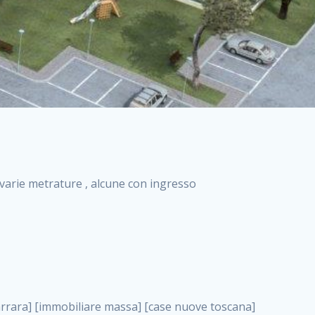
i varie metrature , alcune con ingresso
resa di costruzioni grimaldi immobiliare costruzioni villetta nuova costruzione case in vendita da imprese edili cerco casa a acquisto casa in costruzione nuove costruzioni mare costruzioni immobiliari cantieri nuove costruzioni acquisto casa nuova costruzione nuove costruzioni padova comprare casa in costruzione impresa edile napoli nuove costruzioni pescara casa risorse immobiliari, COLLEGNO . immobili in costruzione villette nuove villette nuove in vendita gabetti imprese edili verona nuove costruzioni milano sud nuovi immobili nuove costruzioni legnano, COLLEGNO . cantieri nuove costruzioni milano villa nuova case vendita nuove costruzioni appartamenti in vendita nuovi immobili nuovi costruttori case imprese edili brescia nuovi appartamenti milano case in vendita selva nera casa nuova retecasa case nuova costruzione in vendita monolocale imprese edili firenze imprese edili padova frimm vendita case dragona nuove costruzioni vendita imprese edili parma imprese di costruzioni milano immobiliare toscano frimm immobiliare roma case case dal costruttore acquisto terreno agricolo imprese edili italiane roma vende casa case nuove a milano nuove costruzioni a roma imprese costruzioni roma cerco casa nuova immobili di nuova costruzione case in vendita castelverde roma impresa edile palermo rent to buy roma nuove costruzioni, COLLEGNO . tempocasa case in vendita a riscatto nuove costruzioni varese nuove costruzioni bolzano vendita case in costruzione nuove costruzioni lecce cantiere milano costruire villa imprese edili treviso impresa edile catania case in vendita roma tiburtina vendita appartamenti nuova costruzione vendita immobili commerciali case nuove in vendita milano nuove costruzioni seregno cerca casa vendita cerco casa milano vendita nuove costruzioni milano ovest vendita case nuove milano imprese edili modena nuove costruzioni milano centro case in vendita aranova nuove abitazioni, COLLEGNO ., COLLEGNO . nuove costruzioni brescia nuove costruzioni como appartamenti nuovi in vendita a milano case in vendita bologna nuove costruzioni appartamenti in vendita milano nuova costruzione imprese edili como morena nuove costruzioni nuove costruzioni case vendita appartamenti nuovi nuove costruzioni salerno eurekasa villette in costruzione bilocali nuovi case nuove in vendita a roma case in vendita con permuta nuove costruzioni trento impresa edile varese imprese costruzioni milano imprese edili venezia case in vendita prenestina imprese edili spa nuove costruzioni gallarate roma nuove costruzioni case in nuova costruzione nuovi case nuove in vendita a milano nuove costruzioni loano nuovi cantieri milano imprese edili novara case in vendita roma est imprese di costruzioni roma appartamenti in costruzione milano nuovi cantieri cerco casa vendita milano nuove costruzioni brugherio vendita case da imprese edili imprese edili udine nuove costruzioni direttamente dal costruttore imprese edili vicenza case in vendita a loano nuova costruzione nuove villette prezzi case nuove case in vendita in costruzione compravendita terreno agricolo cantiere, COLLEGNO . case in vendita milano navigli costruzione nuova casa costruzioni nuove milano nuove costruzioni roma rent to buy nuove costruzioni taranto palazzo in costruzione vendita appartamenti nuova costruzione milano centro costruzioni milano case in vendita milano nuove costruzioni case in vendita milano sud impresa edile como case nuove a roma boccea case in vendita imprese edili trento nuove costruzioni buccinasco case in costruzione a milano nuove costruzioni ripamonti case in vendita a salerno nuove costruzioni nuove residenze milano case nuove vendita milano nuove costruzioni milano nord nuove costruzioni livorno vendita nuove costruzioni roma nuove costruzioni liguria costruzioni roma cerco casa roma vendita nuove costruzioni classe a impresa edile rimini nuovi annunci case in vendita nuove costruzioni magenta todini costruzioni case grezze in vendita vendita appartamenti nuovi milano case in vendita gallaratese milano nuove costruzioni arezzo, COLLEGNO . case in vendita castelverde case nuove dal costruttore nuovo appartamento nuove costruzioni desenzano imprese edili lombardia imprese edili veneto appartamenti in costruzione roma case vendita pescara nuove costruzioni case in vendita ad acilia imprese edili verona e provincia nuove costruzioni desio appartamenti classe a milano firenze nuove costruzioni pirelli re immobiliare grandi imprese di costruzioni case in vendita torresina roma case in vendita navigli milano nuove costruzioni roma centro nuovecostruzioni appartamenti nuovi a milano impresa edile ancona nuove residenze dragona case in vendita nuove costruzioni brindisi vendita nuove costruzioni milano case in vendita arredate nuove case milano case nuove milano centro sito impresa edile nuove costruzioni montesilvano case vendita monza nuove costruzioni vendita case nuove roma impresa edile monza case in vendita vimercate nuova costruzione nuove