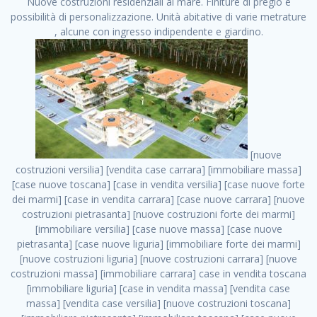
Nuove costruzioni residenziali al mare. Finiture di pregio e
possibilità di personalizzazione. Unità abitative di varie metrature
, alcune con ingresso indipendente e giardino.
[nuove costruzioni versilia] [vendita case carrara] [immobiliare massa] [case nuove toscana] [case in vendita versilia] [case nuove forte dei marmi] [case in vendita carrara] [case nuove carrara] [nuove costruzioni pietrasanta] [nuove costruzioni forte dei marmi] [immobiliare versilia] [case nuove massa] [case nuove pietrasanta] [case nuove liguria] [immobiliare forte dei marmi] [nuove costruzioni liguria] [nuove costruzioni carrara] [nuove costruzioni massa] [immobiliare carrara] case in vendita toscana [immobiliare liguria] [case in vendita massa] [vendita case massa] [vendita case versilia] [nuove costruzioni toscana] [immobiliare pietrasanta] [immobiliare toscana] [case nuove versilia] nuove costruzioni case nuove in vendita case nuove case in costruzione case nuova costruzione appartamenti nuova costruzione case in vendita nuove costruzioni terreno edificabile nuove costruzioni milano marina di carrara carrara massa massa carrara toscana versilia case in vendita a milano case in vendita a roma appartamenti nuovi in vendita vendita case milano case in vendita torino case in vendita milano case di nuova costruzione nuove costruzioni roma case in vendita roma , Cecina . vendita case roma vendita case torino villette nuova costruzione vendita case privati cerco casa milano vendita case impresa edile vendita case genova vendita immobili vendita case nuove cerco casa ville nuova costruzione annunci case in vendita case in vendita nuova costruzione nuove case in vendita case in vendita da privati villette a schiera cerco casa in vendita case in affitto vendita nuove costruzioni costruire case affitto affitto negozio milano cerco casa roma cerco casa nuova costruzione appartamenti in costruzione, Cecina . case nuove vendita case in vendita nuove case nuove milano nuove costruzioni morena case in vendita costruzioni case case in vendita tor vergata nuova annunci vendita case case in vendita milano centro, Cecina . vendita case nuova costruzione case in vendita privati agenzia immobiliare appartamenti di nuova costruzione ville in costruzione case in vendita a opera nuova costruzione nuove costruzioni torino, Cecina . appartamenti nuovi impresa edile roma trova casa costruzioni nuove appartamenti in affitto cantieri in costruzione, Cecina . immobiliare nuove costruzioni case in vendita dragona appartamenti in vendita siti vendita case case in vendita roma nord nuovi costruzioni ville nuove in vendita nuove costruzioni in vendita trovocasa cerco casa affitto villette in vendita nuove costruzioni immobiliari nuove costruzioni bologna toscano immobiliare palermo nuovi appartamenti vendita case dragona nuova costruzione case in vendita villaggio prenestino, Cecina . case in vendita dal costruttore imprese edili torino nuove costruzioni firenze immobiliare case nuove in costruzione toscano immobiliare milano, Cecina . casanuova case in vendita acilia dragona case in vendita di nuova costruzione case in vendita da costruttore nuove costruzioni eur case e cantieri appartamenti in vendita nuova costruzione case in vendita a dragona roma case in vendita nuove case in costruzione porta portese immobiliare appartamenti cerco casa disperatamente case in vendita torresina cascine in vendita vendita immobili roma, Cecina . milano nuove costruzioni morena case in vendita costruzioni edili nuove costruzioni catania visure catastali on line gratis nuove costruzioni monza case in costruzione milano, Cecina . nuove costruzioni boccea vendita immobili milano attico immobiliare roma vendita imprese edili bergamo impresa edile bologna case in vendita a classe appartamento nuovo nuove costruzioni pietralata case costruzione case in vendita roma sud nuove costruzioni residenziali a milano appartamenti nuova costruzione milano case in vendita boccea case in vendita morena nuove costruzioni vendita immobili privati, Cecina . comprare casa nuova costruzione case in vendita con leasing case in vendita ostia antica case nuova costruzione milano appartamenti nuovi milano case nuove roma nuove costruzioni bari edilizia convenzionata case in vendita a tortona villaggio prenestino case in vendita toscano immobiliare professione casa nuove costruzioni parma impresa costruzioni nuove case nuove costruzioni bergamo vendita immobili torino ville di nuova costruzione solo affitti appartamento nuovo in vendita appartamenti nuova costruzione roma case nuova costruzione roma, Cecina . nuove costruzioni a milano case in costruzione roma impresa di costruzioni grimaldi immobiliare costruzioni villetta nuova costruzione case in vendita da imprese edili cerco casa a acquisto casa in costruzione nuove costruzioni mare costruzioni immobiliari cantieri nuove costruzioni acquisto casa nuova costruzione nuove costruzioni padova comprare casa in costruzione impresa edile napoli nuove costruzioni pescara casa risorse immobiliari, Cecina . immobili in costruzione villette nuove villette nuove in vendita gabetti imprese edili verona nuove costruzioni milano sud nuovi immobili nuove costruzioni legnano, Cecina . cantieri nuove costruzioni milano villa nuova case vendita nuove costruzioni appartamenti in vendita nuovi immobili nuovi costruttori case imprese edili brescia nuovi appartamenti milano case in vendita selva nera casa nuova retecasa case nuova costruzione in vendita monolocale imprese edili firenze imprese edili padova frimm vendita case dragona nuove costruzioni vendita imprese edili parma imprese di costruzioni milano immobiliare toscano frimm immobiliare roma case case dal costruttore acquisto terreno agricolo imprese edili italiane roma vende casa case nuove a milano nuove costruzioni a roma imprese costruzioni roma cerco casa nuova immobili di nuova costruzione case in vendita castelverde roma impresa edile palermo rent to buy roma nuove costruzioni, Cecina . tempocasa case in vendita a riscatto nuove costruzioni varese nuove costruzioni bolzano vendita case in costruzione nuove costruzioni lecce cantiere milano costruire villa imprese edili treviso impresa edile catania case in vendita roma tiburtina vendita appartamenti nuova costruzione vendita immobili commerciali case nuove in vendita milano nuove costruzioni seregno cerca casa vendita cerco casa milano vendita nuove costruzioni milano ovest vendita case nuove milano imprese edili modena nuove costruzioni milano centro case in vendita aranova nuove abitazioni, Cecina ., Cecina . nuove costruzioni brescia nuove costruzioni como appartamenti nuovi in vendita a milano case in vendita bologna nuove costruzioni appartamenti in vendita milano nuova costruzione imprese edili como morena nuove costruzioni nuove costruzioni case vendita appartamenti nuovi nuove costruzioni salerno eurekasa villette in costruzione bilocali nuovi case nuove in vendita a roma case in vendita con permuta nuove costruzioni trento impresa edile varese imprese costruzioni milano imprese edili venezia case in vendita prenestina imprese edili spa nuove costruzioni gallarate roma nuove costruzioni case in nuova costruzione nuovi case nuove in vendita a milano nuove costruzioni loano nuovi cantieri milano imprese edili novara case in vendita roma est imprese di costruzioni roma appartamenti in costruzione milano nuovi cantieri cerco casa vendita milano nuove costruzioni brugherio vendita case da imprese edili imprese edili udine nuove costruzioni direttamente dal costruttore imprese edili vicenza case in vendita a loano nuova costruzione nuove villette prezzi case nuove case in vendita in costruzione compravendita terreno agricolo cantiere, Cecina . case in vendita milano navigli costruzione nuova casa costruzioni nuove milano nuove costruzioni roma rent to buy nuove costruzioni taranto palazzo in costruzione vendita appartamenti nuova costruzione milano centro costruzioni milano case in vendita milano nuove costruzioni case in vendita milano sud impresa edile como case nuove a roma boccea case in vendita imprese edili trento nuove costruzioni buccinasco case in costruzione a milano nuove costruzioni ripamonti case in vendita a salerno nuove costruzioni nuove residenze milano case nuove vendita milano nuove costruzioni milano nord nuove costruzioni livorno vendita nuove costruzioni roma nuove costruzioni liguria costruzioni roma cerco casa roma vendita nuove costruzioni classe a impresa edile rimini nuovi annunci case in vendita nuove costruzioni magenta todini costruzioni case grezze in vendita vendita appartamenti nuovi milano case in vendita gallaratese milano nuove costruzioni arezzo, Cecina . case in vendita castelverde case nuove dal costruttore nuovo appartamento nuove costruzioni desenzano imprese edili lombardia imprese edili veneto appartamenti in costruzione roma case vendita pescara nuove costruzioni case in vendita ad acilia imprese edili verona e provincia nuove costruzioni desio appartamenti classe a milano firenze nuove costruzioni pirelli re immobiliare grandi imprese di costruzioni case in vendita torresina roma case in vendita navigli milano nuove costruzioni roma centro nuovecostruzioni appartamenti nuovi a milano impresa edile ancona nuove residenze dragona case in vendita nuove costruzioni brindisi vendita nuove costruzioni milano case in vendita arredate nuove case milano case nuove milano centro sito impresa edile nuove costruzioni montesilvano case vendita monza nuove costruzioni vendita case nuove roma impresa edile monza case in vendita vimercate nuova costruzione nuove costruzioni opera