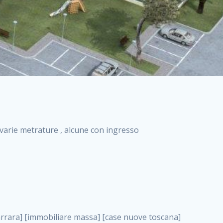
i varie metrature , alcune con ingresso
a costruzione roma case nuova costruzione roma, Castagneto Carducci . nuove costruzioni a milano case in costruzione roma impresa di costruzioni grimaldi immobiliare costruzioni villetta nuova costruzione case in vendita da imprese edili cerco casa a acquisto casa in costruzione nuove costruzioni mare costruzioni immobiliari cantieri nuove costruzioni acquisto casa nuova costruzione nuove costruzioni padova comprare casa in costruzione impresa edile napoli nuove costruzioni pescara casa risorse immobiliari, Castagneto Carducci . immobili in costruzione villette nuove villette nuove in vendita gabetti imprese edili verona nuove costruzioni milano sud nuovi immobili nuove costruzioni legnano, Castagneto Carducci . cantieri nuove costruzioni milano villa nuova case vendita nuove costruzioni appartamenti in vendita nuovi immobili nuovi costruttori case imprese edili brescia nuovi appartamenti milano case in vendita selva nera casa nuova retecasa case nuova costruzione in vendita monolocale imprese edili firenze imprese edili padova frimm vendita case dragona nuove costruzioni vendita imprese edili parma imprese di costruzioni milano immobiliare toscano frimm immobiliare roma case case dal costruttore acquisto terreno agricolo imprese edili italiane roma vende casa case nuove a milano nuove costruzioni a roma imprese costruzioni roma cerco casa nuova immobili di nuova costruzione case in vendita castelverde roma impresa edile palermo rent to buy roma nuove costruzioni, Castagneto Carducci . tempocasa case in vendita a riscatto nuove costruzioni varese nuove costruzioni bolzano vendita case in costruzione nuove costruzioni lecce cantiere milano costruire villa imprese edili treviso impresa edile catania case in vendita roma tiburtina vendita appartamenti nuova costruzione vendita immobili commerciali case nuove in vendita milano nuove costruzioni seregno cerca casa vendita cerco casa milano vendita nuove costruzioni milano ovest vendita case nuove milano imprese edili modena nuove costruzioni milano centro case in vendita aranova nuove abitazioni, Castagneto Carducci ., Castagneto Carducci . nuove costruzioni brescia nuove costruzioni como appartamenti nuovi in vendita a milano case in vendita bologna nuove costruzioni appartamenti in vendita milano nuova costruzione imprese edili como morena nuove costruzioni nuove costruzioni case vendita appartamenti nuovi nuove costruzioni salerno eurekasa villette in costruzione bilocali nuovi case nuove in vendita a roma case in vendita con permuta nuove costruzioni trento impresa edile varese imprese costruzioni milano imprese edili venezia case in vendita prenestina imprese edili spa nuove costruzioni gallarate roma nuove costruzioni case in nuova costruzione nuovi case nuove in vendita a milano nuove costruzioni loano nuovi cantieri milano imprese edili novara case in vendita roma est imprese di costruzioni roma appartamenti in costruzione milano nuovi cantieri cerco casa vendita milano nuove costruzioni brugherio vendita case da imprese edili imprese edili udine nuove costruzioni direttamente dal costruttore imprese edili vicenza case in vendita a loano nuova costruzione nuove villette prezzi case nuove case in vendita in costruzione compravendita terreno agricolo cantiere, Castagneto Carducci . case in vendita milano navigli costruzione nuova casa costruzioni nuove milano nuove costruzioni roma rent to buy nuove costruzioni taranto palazzo in costruzione vendita appartamenti nuova costruzione milano centro costruzioni milano case in vendita milano nuove costruzioni case in vendita milano sud impresa edile como case nuove a roma boccea case in vendita imprese edili trento nuove costruzioni buccinasco case in costruzione a milano nuove costruzioni ripamonti case in vendita a salerno nuove costruzioni nuove residenze milano case nuove vendita milano nuove costruzioni milano nord nuove costruzioni livorno vendita nuove costruzioni roma nuove costruzioni liguria costruzioni roma cerco casa roma vendita nuove costruzioni classe a impresa edile rimini nuovi annunci case in vendita nuove costruzioni magenta todini costruzioni case grezze in vendita vendita appartamenti nuovi milano case in vendita gallaratese milano nuove costruzioni arezzo, Castagneto Carducci . case in vendita castelverde case nuove dal costruttore nuovo appartamento nuove costruzioni desenzano imprese edili lombardia imprese edili veneto appartamenti in costruzione roma case vendita pescara nuove costruzioni case in vendita ad acilia imprese edili verona e provincia nuove costruzioni desio appartamenti classe a milano firenze nuove costruzioni pirelli re immobiliare grandi imprese di costruzioni case in vendita torresina roma case in vendita navigli milano nuove costruzioni roma centro nuovecostruzioni appartamenti nuovi a milano impresa edile ancona nuove residenze dragona case in vendita nuove costruzioni brindisi vendita nuove costruzioni milano case in vendita arredate nuove case mila