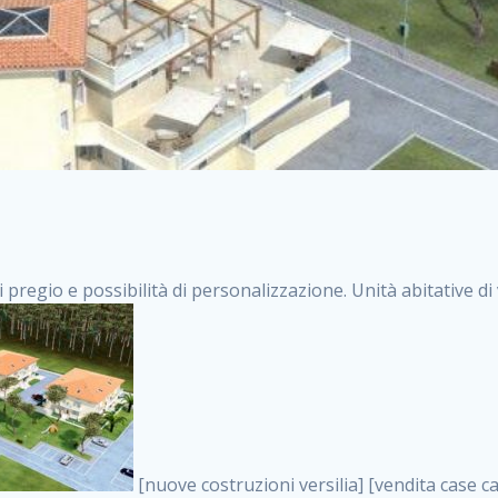
i pregio e possibilità di personalizzazione. Unità abitative d
[nuove costruzioni versilia] [vendita case carrara] [immobiliare massa] [case nuove toscana] [case in vendita versilia] [case nuove forte dei marmi] [case in vendita carrara] [case nuove carrara] [nuove costruzioni pietrasanta] [nuove costruzioni forte dei marmi] [immobiliare versilia] [case nuove massa] [case nuove pietrasanta] [case nuove liguria] [immobiliare forte dei marmi] [nuove costruzioni liguria] [nuove costruzioni carrara] [nuove costruzioni massa] [immobiliare carrara] case in vendita toscana [immobiliare liguria] [case in vendita massa] [vendita case massa] [vendita case versilia] [nuove costruzioni toscana] [immobiliare pietrasanta] [immobiliare toscana] [case nuove versilia] nuove costruzioni case nuove in vendita case nuove case in costruzione case nuova costruzione appartamenti nuova costruzione case in vendita nuove costruzioni terreno edificabile nuove costruzioni milano marina di carrara carrara massa massa carrara toscana versilia case in vendita a milano case in vendita a roma appartamenti nuovi in vendita vendita case milano case in vendita torino case in vendita milano case di nuova costruzione nuove costruzioni roma case in vendita roma , Castagneto Carducci . vendita case roma vendita case torino villette nuova costruzione vendita case privati cerco casa milano vendita case impresa edile vendita case genova vendita immobili vendita case nuove cerco casa ville nuova costruzione annunci case in vendita case in vendita nuova costruzione nuove case in vendita case in vendita da privati villette a schiera cerco casa in vendita case in affitto vendita nuove costruzioni costruire case affitto affitto negozio milano cerco casa roma cerco casa nuova costruzione appartamenti in costruzione, Castagneto Carducci . case nuove vendita case in vendita nuove case nuove milano nuove costruzioni morena case in vendita costruzioni case case in vendita tor vergata nuova annunci vendita case case in vendita milano centro, Castagneto Carducci . vendita case nuova costruzione case in vendita privati agenzia immobiliare appartamenti di nuova costruzione ville in costruzione case in vendita a opera nuova costruzione nuove costruzioni torino, Castagneto Carducci . appartamenti nuovi impresa edile roma trova casa costruzioni nuove appartamenti in affitto cantieri in costruzione, Castagneto Carducci . immobiliare nuove costruzioni case in vendita dragona appartamenti in vendita siti vendita case case in vendita roma nord nuovi costruzioni ville nuove in vendita nuove costruzioni in vendita trovocasa cerco casa affitto villette in vendita nuove costruzioni immobiliari nuove costruzioni bologna toscano immobiliare palermo nuovi appartamenti vendita case dragona nuova costruzione case in vendita villaggio prenestino, Castagneto Carducci . case in vendita dal costruttore imprese edili torino nuove costruzioni firenze immobiliare case nuove in costruzione toscano immobiliare milano, Castagneto Carducci . casanuova case in vendita acilia dragona case in vendita di nuova costruzione case in vendita da costruttore nuove costruzioni eur case e cantieri appartamenti in vendita nuova costruzione case in vendita a dragona roma case in vendita nuove case in costruzione porta portese immobiliare appartamenti cerco casa disperatamente case in vendita torresina cascine in vendita vendita immobili roma, Castagneto Carducci . milano nuove costruzioni morena case in vendita costruzioni edili nuove costruzioni catania visure catastali on line gratis nuove costruzioni monza case in costruzione milano, Castagneto Carducci . nuove costruzioni boccea vendita immobili milano attico immobiliare roma vendita imprese edili bergamo impresa edile bologna case in vendita a classe appartamento nuovo nuove costruzioni pietralata case costruzione case in vendita roma sud nuove costruzioni residenziali a milano appartamenti nuova costruzione milano case in vendita boccea case in vendita morena nuove costruzioni vendita immobili privati, Castagneto Carducci . comprare casa nuova costruzione case in vendita con leasing case in vendita ostia antica case nuova costruzione milano appartamenti nuovi milano case nuove roma nuove costruzioni bari edilizia convenzionata case in vendita a tortona villaggio prenestino case in vendita toscano immobiliare professione casa nuove costruzioni parma impresa costruzioni nuove case nuove costruzioni bergamo vendita immobili torino ville di nuova costruzione solo affitti appartamento nuovo in vendita appartamenti nuov