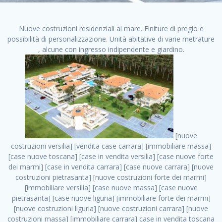
Nuove costruzioni residenziali al mare. Finiture di pregio e
possibilità di personalizzazione. Unità abitative di varie metrature
, alcune con ingresso indipendente e giardino.
[nuove costruzioni versilia] [vendita case carrara] [immobiliare massa] [case nuove toscana] [case in vendita versilia] [case nuove forte dei marmi] [case in vendita carrara] [case nuove carrara] [nuove costruzioni pietrasanta] [nuove costruzioni forte dei marmi] [immobiliare versilia] [case nuove massa] [case nuove pietrasanta] [case nuove liguria] [immobiliare forte dei marmi] [nuove costruzioni liguria] [nuove costruzioni carrara] [nuove costruzioni massa] [immobiliare carrara] case in vendita toscana [immobiliare liguria] [case in vendita massa] [vendita case massa] [vendita case versilia] [nuove costruzioni toscana] [immobiliare pietrasanta] [immobiliare toscana] [case nuove versilia] nuove costruzioni case nuove in vendita case nuove case in costruzione case nuova costruzione appartamenti nuova costruzione case in vendita nuove costruzioni terreno edificabile nuove costruzioni milano marina di carrara carrara massa massa carrara toscana versilia case in vendita a milano case in vendita a roma appartamenti nuovi in vendita vendita case milano case in vendita torino case in vendita milano case di nuova costruzione nuove costruzioni roma case in vendita roma , case vacanze affitto . vendita case roma vendita case torino villette nuova costruzione vendita case privati cerco casa milano vendita case impresa edile vendita case genova vendita immobili vendita case nuove cerco casa ville nuova costruzione annunci case in vendita case in vendita nuova costruzione nuove case in vendita case in vendita da privati villette a schiera cerco casa in vendita case in affitto vendita nuove costruzioni costruire case affitto affitto negozio milano cerco casa roma cerco casa nuova costruzione appartamenti in costruzione, case vacanze affitto . case nuove vendita case in vendita nuove case nuove milano nuove costruzioni morena case in vendita costruzioni case case in vendita tor vergata nuova annunci vendita case case in vendita milano centro, case vacanze affitto . vendita case nuova costruzione case in vendita privati agenzia immobiliare appartamenti di nuova costruzione ville in costruzione case in vendita a opera nuova costruzione nuove costruzioni torino, case vacanze affitto . appartamenti nuovi impresa edile roma trova casa costruzioni nuove appartamenti in affitto cantieri in costruzione, case vacanze affitto . immobiliare nuove costruzioni case in vendita dragona appartamenti in vendita siti vendita case case in vendita roma nord nuovi costruzioni ville nuove in vendita nuove costruzioni in vendita trovocasa cerco casa affitto villette in vendita nuove costruzioni immobiliari nuove costruzioni bologna toscano immobiliare palermo nuovi appartamenti vendita case dragona nuova costruzione case in vendita villaggio prenestino, case vacanze affitto . case in vendita dal costruttore imprese edili torino nuove costruzioni firenze immobiliare case nuove in costruzione toscano immobiliare milano, case vacanze affitto . casanuova case in vendita acilia dragona case in vendita di nuova costruzione case in vendita da costruttore nuove costruzioni eur case e cantieri appartamenti in vendita nuova costruzione case in vendita a dragona roma case in vendita nuove case in costruzione porta portese immobiliare appartamenti cerco casa disperatamente case in vendita torresina cascine in vendita vendita immobili roma, case vacanze affitto . milano nuove costruzioni morena case in vendita costruzioni edili nuove costruzioni catania visure catastali on line gratis nuove costruzioni monza case in costruzione milano, case vacanze affitto . nuove costruzioni boccea vendita immobili milano attico immobiliare roma vendita imprese edili bergamo impresa edile bologna case in vendita a classe appartamento nuovo nuove costruzioni pietralata case costruzione case in vendita roma sud nuove costruzioni residenziali a milano appartamenti nuova costruzione milano case in vendita boccea case in vendita morena nuove costruzioni vendita immobili privati, case vacanze affitto . comprare casa nuova costruzione case in vendita con leasing case in vendita ostia antica case nuova costruzione milano appartamenti nuovi milano case nuove roma nuove costruzioni bari edilizia convenzionata case in vendita a tortona villaggio prenestino case in vendita toscano immobiliare professione casa nuove costruzioni parma impresa costruzioni nuove case nuove costruzioni bergamo vendita immobili torino ville di nuova costruzione solo affitti appartamento nuovo in vendita appartamenti nuova costruzione roma case nuova costruzione roma, case vacanze affitto . nuove costruzioni a milano case in costruzione roma impresa di costruzioni grimaldi immobiliare costruzioni villetta nuova costruzione case in vendita da imprese edili cerco casa a acquisto casa in costruzione nuove costruzioni mare costruzioni immobiliari cantieri nuove costruzioni acquisto casa nuova costruzione nuove costruzioni padova comprare casa in costruzione impresa edile napoli nuove costruzioni pescara casa risorse immobiliari, case vacanze affitto . immobili in costruzione villette nuove villette nuove in vendita gabetti imprese edili verona nuove costruzioni milano sud nuovi immobili nuove costruzioni legnano, case vacanze affitto . cantieri nuove costruzioni milano villa nuova case vendita nuove costruzioni appartamenti in vendita nuovi immobili nuovi costruttori case imprese edili brescia nuovi appartamenti milano case in vendita selva nera casa nuova retecasa case nuova costruzione in vendita monolocale imprese edili firenze imprese edili padova frimm vendita case dragona nuove costruzioni vendita imprese edili parma imprese di costruzioni milano immobiliare toscano frimm immobiliare roma case case dal costruttore acquisto terreno agricolo imprese edili italiane roma vende casa case nuove a milano nuove costruzioni a roma imprese costruzioni roma cerco casa nuova immobili di nuova costruzione case in vendita castelverde roma impresa edile palermo rent to buy roma nuove costruzioni, case vacanze affitto . tempocasa case in vendita a riscatto nuove costruzioni varese nuove costruzioni bolzano vendita case in costruzione nuove costruzioni lecce cantiere milano costruire villa imprese edili treviso impresa edile catania case in vendita roma tiburtina vendita appartamenti nuova costruzione vendita immobili commerciali case nuove in vendita milano nuove costruzioni seregno cerca casa vendita cerco casa milano vendita nuove costruzioni milano ovest vendita case nuove milano imprese edili modena nuove costruzioni milano centro case in vendita aranova nuove abitazioni, case vacanze affitto ., case vacanze affitto . nuove costruzioni brescia nuove costruzioni como appartamenti nuovi in vendita a milano case in vendita bologna nuove costruzioni appartamenti in vendita milano nuova costruzione imprese edili como morena nuove costruzioni nuove costruzioni case vendita appartamenti nuovi nuove costruzioni salerno eurekasa villette in costruzione bilocali nuovi case nuove in vendita a roma case in vendita con permuta nuove costruzioni trento impresa edile varese imprese costruzioni milano imprese edili venezia case in vendita prenestina imprese edili spa nuove costruzioni gallarate roma nuove costruzioni case in nuova costruzione nuovi case nuove in vendita a milano nuove costruzioni loano nuovi cantieri milano imprese edili novara case in vendita roma est imprese di costruzioni roma appartamenti in costruzione milano nuovi cantieri cerco casa vendita milano nuove costruzioni brugherio vendita case da imprese edili imprese edili udine nuove costruzioni direttamente dal costruttore imprese edili vicenza case in vendita a loano nuova costruzione nuove villette prezzi case nuove case in vendita in costruzione compravendita terreno agricolo cantiere, case vacanze affitto . case in vendita milano navigli costruzione nuova casa costruzioni nuove milano nuove costruzioni roma rent to buy nuove costruzioni taranto palazzo in costruzione vendita appartamenti nuova costruzione milano centro costruzioni milano case in vendita milano nuove costruzioni case in vendita milano sud impresa edile como case nuove a roma boccea case in vendita imprese edili trento nuove costruzioni buccinasco case in costruzione a milano nuove costruzioni ripamonti case in vendita a salerno nuove costruzioni nuove residenze milano case nuove vendita milano nuove costruzioni milano nord nuove costruzioni livorno vendita nuove costruzioni roma nuove costruzioni liguria costruzioni roma cerco casa roma vendita nuove costruzioni classe a impresa edile rimini nuovi annunci case in vendita nuove costruzioni magenta todini costruzioni case grezze in vendita vendita appartamenti nuovi milano case in vendita gallaratese milano nuove costruzioni arezzo, case vacanze affitto . case in vendita castelverde case nuove dal costruttore nuovo appartamento nuove costruzioni desenzano imprese edili lombardia imprese edili veneto appartamenti in costruzione roma case vendita pescara nuove costruzioni case in vendita ad acilia imprese edili verona e provincia nuove costruzioni desio appartamenti classe a milano firenze nuove costruzioni pirelli re immobiliare grandi imprese di costruzioni case in vendita torresina roma case in vendita navigli milano nuove costruzioni roma centro nuovecostruzioni appartamenti nuovi a milano impresa edile ancona nuove residenze dragona case in vendita nuove costruzioni brindisi vendita nuove costruzioni milano case in vendita arredate nuove case milano case nuove milano centro sito impresa edile nuove costruzioni montesilvano case vendita monza nuove c