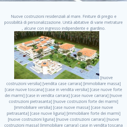
Nuove costruzioni residenziali al mare. Finiture di pregio e
possibilità di personalizzazione. Unità abitative di varie metrature
, alcune con ingresso indipendente e giardino.
[nuove costruzioni versilia] [vendita case carrara] [immobiliare massa] [case nuove toscana] [case in vendita versilia] [case nuove forte dei marmi] [case in vendita carrara] [case nuove carrara] [nuove costruzioni pietrasanta] [nuove costruzioni forte dei marmi] [immobiliare versilia] [case nuove massa] [case nuove pietrasanta] [case nuove liguria] [immobiliare forte dei marmi] [nuove costruzioni liguria] [nuove costruzioni carrara] [nuove costruzioni massa] [immobiliare carrara] case in vendita toscana [immobiliare liguria] [case in vendita massa] [vendita case massa] [vendita case versilia] [nuove costruzioni toscana] [immobiliare pietrasanta] [immobiliare toscana] [case nuove versilia] nuove costruzioni case nuove in vendita case nuove case in costruzione case nuova costruzione appartamenti nuova costruzione case in vendita nuove costruzioni terreno edificabile nuove costruzioni milano marina di carrara carrara massa massa carrara toscana versilia case in vendita a milano case in vendita a roma appartamenti nuovi in vendita vendita case milano case in vendita torino case in vendita milano case di nuova costruzione nuove costruzioni roma case in vendita roma , case nuove a milano centro . vendita case roma vendita case torino villette nuova costruzione vendita case privati cerco casa milano vendita case impresa edile vendita case genova vendita immobili vendita case nuove cerco casa ville nuova costruzione annunci case in vendita case in vendita nuova costruzione nuove case in vendita case in vendita da privati villette a schiera cerco casa in vendita case in affitto vendita nuove costruzioni costruire case affitto affitto negozio milano cerco casa roma cerco casa nuova costruzione appartamenti in costruzione, case nuove a milano centro . case nuove vendita case in vendita nuove case nuove milano nuove costruzioni morena case in vendita costruzioni case case in vendita tor vergata nuova annunci vendita case case in vendita milano centro, case nuove a milano centro . vendita case nuova costruzione case in vendita privati agenzia immobiliare appartamenti di nuova costruzione ville in costruzione case in vendita a opera nuova costruzione nuove costruzioni torino, case nuove a milano centro . appartamenti nuovi impresa edile roma trova casa costruzioni nuove appartamenti in affitto cantieri in costruzione, case nuove a milano centro . immobiliare nuove costruzioni case in vendita dragona appartamenti in vendita siti vendita case case in vendita roma nord nuovi costruzioni ville nuove in vendita nuove costruzioni in vendita trovocasa cerco casa affitto villette in vendita nuove costruzioni immobiliari nuove costruzioni bologna toscano immobiliare palermo nuovi appartamenti vendita case dragona nuova costruzione case in vendita villaggio prenestino, case nuove a milano centro . case in vendita dal costruttore imprese edili torino nuove costruzioni firenze immobiliare case nuove in costruzione toscano immobiliare milano, case nuove a milano centro . casanuova case in vendita acilia dragona case in vendita di nuova costruzione case in vendita da costruttore nuove costruzioni eur case e cantieri appartamenti in vendita nuova costruzione case in vendita a dragona roma case in vendita nuove case in costruzione porta portese immobiliare appartamenti cerco casa disperatamente case in vendita torresina cascine in vendita vendita immobili roma, case nuove a milano centro . milano nuove costruzioni morena case in vendita costruzioni edili nuove costruzioni catania visure catastali on line gratis nuove costruzioni monza case in costruzione milano, case nuove a milano centro . nuove costruzioni boccea vendita immobili milano attico immobiliare roma vendita imprese edili bergamo impresa edile bologna case in vendita a classe appartamento nuovo nuove costruzioni pietralata case costruzione case in vendita roma sud nuove costruzioni residenziali a milano appartamenti nuova costruzione milano case in vendita boccea case in vendita morena nuove costruzioni vendita immobili privati, case nuove a milano centro . comprare casa nuova costruzione case in vendita con leasing case in vendita ostia antica case nuova costruzione milano appartamenti nuovi milano case nuove roma nuove costruzioni bari edilizia convenzionata case in vendita a tortona villaggio prenestino case in vendita toscano immobiliare professione casa nuove costruzioni parma impresa costruzioni nuove case nuove costruzioni bergamo vendita immobili torino ville di nuova costruzione solo affitti appartamento nuovo in vendita appartamenti nuova costruzione roma case nuova costruzione roma, case nuove a milano centro . nuove costruzioni a milano case in costruzione roma impresa di costruzioni grimaldi immobiliare costruzioni villetta nuova costruzione case in vendita da imprese edili cerco casa a acquisto casa in costruzione nuove costruzioni mare costruzioni immobiliari cantieri nuove costruzioni acquisto casa nuova costruzione nuove costruzioni padova comprare casa in costruzione impresa edile napoli nuove costruzioni pescara casa risorse immobiliari, case nuove a milano centro . immobili in costruzione villette nuove villette nuove in vendita gabetti imprese edili verona nuove costruzioni milano sud nuovi immobili nuove costruzioni legnano, case nuove a milano centro . cantieri nuove costruzioni milano villa nuova case vendita nuove costruzioni appartamenti in vendita nuovi immobili nuovi costruttori case imprese edili brescia nuovi appartamenti milano case in vendita selva nera casa nuova retecasa case nuova costruzione in vendita monolocale imprese edili firenze imprese edili padova frimm vendita case dragona nuove costruzioni vendita imprese edili parma imprese di costruzioni milano immobiliare toscano frimm immobiliare roma case case dal costruttore acquisto terreno agricolo imprese edili italiane roma vende casa case nuove a milano nuove costruzioni a roma imprese costruzioni roma cerco casa nuova immobili di nuova costruzione case in vendita castelverde roma impresa edile palermo rent to buy roma nuove costruzioni, case nuove a milano centro . tempocasa case in vendita a riscatto nuove costruzioni varese nuove costruzioni bolzano vendita case in costruzione nuove costruzioni lecce cantiere milano costruire villa imprese edili treviso impresa edile catania case in vendita roma tiburtina vendita appartamenti nuova costruzione vendita immobili commerciali case nuove in vendita milano nuove costruzioni seregno cerca casa vendita cerco casa milano vendita nuove costruzioni milano ovest vendita case nuove milano imprese edili modena nuove costruzioni milano centro case in vendita aranova nuove abitazioni, case nuove a milano centro ., case nuove a milano centro . nuove costruzioni brescia nuove costruzioni como appartamenti nuovi in vendita a milano case in vendita bologna nuove costruzioni appartamenti in vendita milano nuova costruzione imprese edili como morena nuove costruzioni nuove costruzioni case vendita appartamenti nuovi nuove costruzioni salerno eurekasa villette in costruzione bilocali nuovi case nuove in vendita a roma case in vendita con permuta nuove costruzioni trento impresa edile varese imprese costruzioni milano imprese edili venezia case in vendita prenestina imprese edili spa nuove costruzioni gallarate roma nuove costruzioni case in nuova costruzione nuovi case nuove in vendita a milano nuove costruzioni loano nuovi cantieri milano imprese edili novara case in vendita roma est imprese di costruzioni roma appartamenti in costruzione milano nuovi cantieri cerco casa vendita milano nuove costruzioni brugherio vendita case da imprese edili imprese edili udine nuove costruzioni direttamente dal costruttore imprese edili vicenza case in vendita a loano nuova costruzione nuove villette prezzi case nuove case in vendita in costruzione compravendita terreno agricolo cantiere, case nuove a milano centro . case in vendita milano navigli costruzione nuova casa costruzioni nuove milano nuove costruzioni roma rent to buy nuove costruzioni taranto palazzo in costruzione vendita appartamenti nuova costruzione milano centro costruzioni milano case in vendita milano nuove costruzioni case in vendita milano sud impresa edile como case nuove a roma boccea case in vendita imprese edili trento nuove costruzioni buccinasco case in costruzione a milano nuove costruzioni ripamonti case in vendita a salerno nuove costruzioni nuove residenze milano case nuove vendita milano nuove costruzioni milano nord nuove costruzioni livorno vendita nuove costruzioni roma nuove costruzioni liguria costruzioni roma cerco casa roma vendita nuove costruzioni classe a impresa edile rimini nuovi annunci case in vendita nuove costruzioni magenta todini costruzioni case grezze in vendita vendita appartamenti nuovi milano case in vendita gallaratese milano nuove costruzioni arezzo, case nuove a milano centro . case in vendita castelverde case nuove dal costruttore nuovo appartamento nuove costruzioni desenzano imprese edili lombardia imprese edili veneto appartamenti in costruzione roma case vendita pescara nuove costruzioni case in vendita ad acilia imprese edili verona e provincia nuove costruzioni desio appartamenti classe a milano firenze nuove costruzioni pirelli re immobiliare grandi imprese di costruzioni case in vendita torresina roma case in vendita navigli milano nuove costruzioni roma centro nuovecostruzioni appartamenti nuovi a milano impresa edile ancona nuove residenze dragona case in vendita nuove costruzioni brindisi vendita nuove costruzioni milano case in vendita arredate nuove case mila