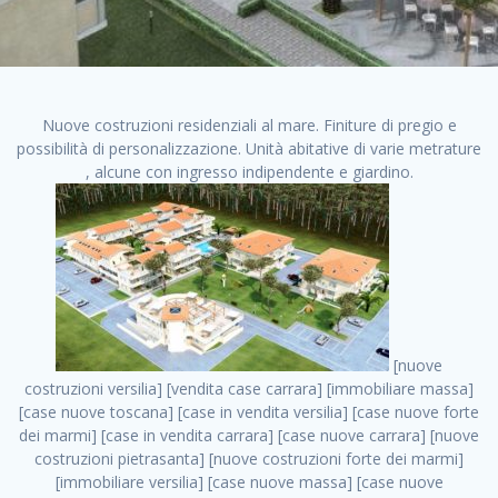
Nuove costruzioni residenziali al mare. Finiture di pregio e
possibilità di personalizzazione. Unità abitative di varie metrature
, alcune con ingresso indipendente e giardino.
[nuove costruzioni versilia] [vendita case carrara] [immobiliare massa] [case nuove toscana] [case in vendita versilia] [case nuove forte dei marmi] [case in vendita carrara] [case nuove carrara] [nuove costruzioni pietrasanta] [nuove costruzioni forte dei marmi] [immobiliare versilia] [case nuove massa] [case nuove pietrasanta] [case nuove liguria] [immobiliare forte dei marmi] [nuove costruzioni liguria] [nuove costruzioni carrara] [nuove costruzioni massa] [immobiliare carrara] case in vendita toscana [immobiliare liguria] [case in vendita massa] [vendita case massa] [vendita case versilia] [nuove costruzioni toscana] [immobiliare pietrasanta] [immobiliare toscana] [case nuove versilia] nuove costruzioni case nuove in vendita case nuove case in costruzione case nuova costruzione appartamenti nuova costruzione case in vendita nuove costruzioni terreno edificabile nuove costruzioni milano marina di carrara carrara massa massa carrara toscana versilia case in vendita a milano case in vendita a roma appartamenti nuovi in vendita vendita case milano case in vendita torino case in vendita milano case di nuova costruzione nuove costruzioni roma case in vendita roma , case nuova costruzione milano . vendita case roma vendita case torino villette nuova costruzione vendita case privati cerco casa milano vendita case impresa edile vendita case genova vendita immobili vendita case nuove cerco casa ville nuova costruzione annunci case in vendita case in vendita nuova costruzione nuove case in vendita case in vendita da privati villette a schiera cerco casa in vendita case in affitto vendita nuove costruzioni costruire case affitto affitto negozio milano cerco casa roma cerco casa nuova costruzione appartamenti in costruzione, case nuova costruzione milano . case nuove vendita case in vendita nuove case nuove milano nuove costruzioni morena case in vendita costruzioni case case in vendita tor vergata nuova annunci vendita case case in vendita milano centro, case nuova costruzione milano . vendita case nuova costruzione case in vendita privati agenzia immobiliare appartamenti di nuova costruzione ville in costruzione case in vendita a opera nuova costruzione nuove costruzioni torino, case nuova costruzione milano . appartamenti nuovi impresa edile roma trova casa costruzioni nuove appartamenti in affitto cantieri in costruzione, case nuova costruzione milano . immobiliare nuove costruzioni case in vendita dragona appartamenti in vendita siti vendita case case in vendita roma nord nuovi costruzioni ville nuove in vendita nuove costruzioni in vendita trovocasa cerco casa affitto villette in vendita nuove costruzioni immobiliari nuove costruzioni bologna toscano immobiliare palermo nuovi appartamenti vendita case dragona nuova costruzione case in vendita villaggio prenestino, case nuova costruzione milano . case in vendita dal costruttore imprese edili torino nuove costruzioni firenze immobiliare case nuove in costruzione toscano immobiliare milano, case nuova costruzione milano . casanuova case in vendita acilia dragona case in vendita di nuova costruzione case in vendita da costruttore nuove costruzioni eur case e cantieri appartamenti in vendita nuova costruzione case in vendita a dragona roma case in vendita nuove case in costruzione porta portese immobiliare appartamenti cerco casa disperatamente case in vendita torresina cascine in vendita vendita immobili roma, case nuova costruzione milano . milano nuove costruzioni morena case in vendita costruzioni edili nuove costruzioni catania visure catastali on line gratis nuove costruzioni monza case in costruzione milano, case nuova costruzione milano . nuove costruzioni boccea vendita immobili milano attico immobiliare roma vendita imprese edili bergamo impresa edile bologna case in vendita a classe appartamento nuovo nuove costruzioni pietralata case costruzione case in vendita roma sud nuove costruzioni residenziali a milano appartamenti nuova costruzione milano case in vendita boccea case in vendita morena nuove costruzioni vendita immobili privati, case nuova costruzione milano . comprare casa nuova costruzione case in vendita con leasing case in vendita ostia antica case nuova costruzione milano appartamenti nuovi milano case nuove roma nuove costruzioni bari edilizia convenzionata case in vendita a tortona villaggio prenestino case in vendita toscano immobiliare professione casa nuove costruzioni parma impresa costruzioni nuove case nuove costruzioni bergamo vendita immobili torino ville di nuova costruzione solo affitti appartamento nuovo in vendita appartamenti nuova costruzione roma case nuova costruzione roma, case nuova costruzione milano . nuove costruzioni a milano case in costruzione roma impresa di costruzioni grimaldi immobiliare costruzioni villetta nuova costruzione case in vendita da imprese edili cerco casa a acquisto casa in costruzione nuove costruzioni mare costruzioni immobiliari cantieri nuove costruzioni acquisto casa nuova costruzione nuove costruzioni padova comprare casa in costruzione impresa edile napoli nuove costruzioni pescara casa risorse immobiliari, case nuova costruzione milano . immobili in costruzione villette nuove villette nuove in vendita gabetti imprese edili verona nuove costruzioni milano sud nuovi immobili nuove costruzioni legnano, case nuova costruzione milano . cantieri nuove costruzioni milano villa nuova case vendita nuove costruzioni appartamenti in vendita nuovi immobili nuovi costruttori case imprese edili brescia nuovi appartamenti milano case in vendita selva nera casa nuova retecasa case nuova costruzione in vendita monolocale imprese edili firenze imprese edili padova frimm vendita case dragona nuove costruzioni vendita imprese edili parma imprese di costruzioni milano immobiliare toscano frimm immobiliare roma case case dal costruttore acquisto terreno agricolo imprese edili italiane roma vende casa case nuove a milano nuove costruzioni a roma imprese costruzioni roma cerco casa nuova immobili di nuova costruzione case in vendita castelverde roma impresa edile palermo rent to buy roma nuove costruzioni, case nuova costruzione milano . tempocasa case in vendita a riscatto nuove costruzioni varese nuove costruzioni bolzano vendita case in costruzione nuove costruzioni lecce cantiere milano costruire villa imprese edili treviso impresa edile catania case in vendita roma tiburtina vendita appartamenti nuova costruzione vendita immobili commerciali case nuove in vendita milano nuove costruzioni seregno cerca casa vendita cerco casa milano vendita nuove costruzioni milano ovest vendita case nuove milano imprese edili modena nuove costruzioni milano centro case in vendita aranova nuove abitazioni, case nuova costruzione milano ., case nuova costruzione milano . nuove costruzioni brescia nuove costruzioni como appartamenti nuovi in vendita a milano case in vendita bologna nuove costruzioni appartamenti in vendita milano nuova costruzione imprese edili como morena nuove costruzioni nuove costruzioni case vendita appartamenti nuovi nuove costruzioni salerno eurekasa villette in costruzione bilocali nuovi case nuove in vendita a roma case in vendita con permuta nuove costruzioni trento impresa edile varese imprese costruzioni milano imprese edili venezia case in vendita prenestina imprese edili spa nuove costruzioni gallarate roma nuove costruzioni case in nuova costruzione nuovi case nuove in vendita a milano nuove costruzioni loano nuovi cantieri milano imprese edili novara case in vendita roma est imprese di costruzioni roma appartamenti in costruzione milano nuovi cantieri cerco casa vendita milano nuove costruzioni brugherio vendita case da imprese edili imprese edili udine nuove costruzioni direttamente dal costruttore imprese edili vicenza case in vendita a loano nuova costruzione nuove villette prezzi case nuove case in vendita in costruzione compravendita terreno agricolo cantiere, case nuova costruzione milano . case in vendita milano navigli costruzione nuova casa costruzioni nuove milano nuove costruzioni roma rent to buy nuove costruzioni taranto palazzo in costruzione vendita appartamenti nuova costruzione milano centro costruzioni milano case in vendita milano nuove costruzioni case in vendita milano sud impresa edile como case nuove a roma boccea case in vendita imprese edili trento nuove costruzioni buccinasco case in costruzione a milano nuove costruzioni ripamonti case in vendita a salerno nuove costruzioni nuove residenze milano case nuove vendita milano nuove costruzioni milano nord nuove costruzioni livorno vendita nuove costruzioni roma nuove costruzioni liguria costruzioni roma cerco casa roma vendita nuove costruzioni classe a impresa edile rimini nuovi annunci case in vendita nuove costruzioni magenta todini costruzioni case grezze in vendita vendita appartamenti nuovi milano case in vendita gallaratese milano nuove costruzioni arezzo, case nuova costruzione milano . case in vendita castelverde case nuove dal costruttore nuovo appartamento nuove costruzioni desenzano imprese edili lombardia imprese edili veneto appartamenti in costruzione roma case vendita pescara nuove costruzioni case in vendita ad acilia imprese edili verona e provincia nuove costruzioni desio appartamenti classe a milano firenze nuove costruzioni pirelli re immobiliare grandi imprese di costruzioni case in vendita torresina roma case in vendita navigli milano nuove costruzioni roma centro nuovecostruzioni appartamenti nuovi a milano impresa edile ancona nuove residenze dragona case in vendita nuove costruzioni brindisi vendita nuove costruz